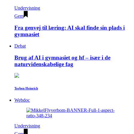
Undervisning
Gem
Fra genvej til læring: AI skal finde sin plads i
gymnasiet
Debat
Brug af AI i gymnasiet og hf – især i de
naturvidenskabelige fag
Torben Heinrich
Webdoc
Undervisning
Gem