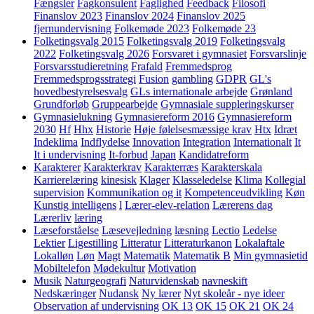
Fængsler
Fagkonsulent
Faglighed
Feedback
Filosofi
Finanslov 2023
Finanslov 2024
Finanslov 2025
fjernundervisning
Folkemøde 2023
Folkemøde 23
Folketingsvalg 2015
Folketingsvalg 2019
Folketingsvalg
2022
Folketingsvalg 2026
Forsvaret i gymnasiet
Forsvarslinje
Forsvarsstudieretning
Frafald
Fremmedsprog
Fremmedsprogsstrategi
Fusion
gambling
GDPR
GL's
hovedbestyrelsesvalg
GLs internationale arbejde
Grønland
Grundforløb
Gruppearbejde
Gymnasiale suppleringskurser
Gymnasielukning
Gymnasiereform 2016
Gymnasiereform
2030
Hf
Hhx
Historie
Høje følelsesmæssige krav
Htx
Idræt
Indeklima
Indflydelse
Innovation
Integration
Internationalt
It
It i undervisning
It-forbud
Japan
Kandidatreform
Karakterer
Karakterkrav
Karakterræs
Karakterskala
Karrierelæring
kinesisk
Klager
Klasseledelse
Klima
Kollegial
supervision
Kommunikation og it
Kompetenceudvikling
Køn
Kunstig intelligens
l
Lærer-elev-relation
Lærerens dag
Lærerliv
læring
Læseforståelse
Læsevejledning
læsning
Lectio
Ledelse
Lektier
Ligestilling
Litteratur
Litteraturkanon
Lokalaftale
Lokalløn
Løn
Magt
Matematik
Matematik B
Min gymnasietid
Mobiltelefon
Mødekultur
Motivation
Musik
Naturgeografi
Naturvidenskab
navneskift
Nedskæringer
Nudansk
Ny lærer
Nyt skoleår - nye ideer
Observation af undervisning
OK 13
OK 15
OK 21
OK 24