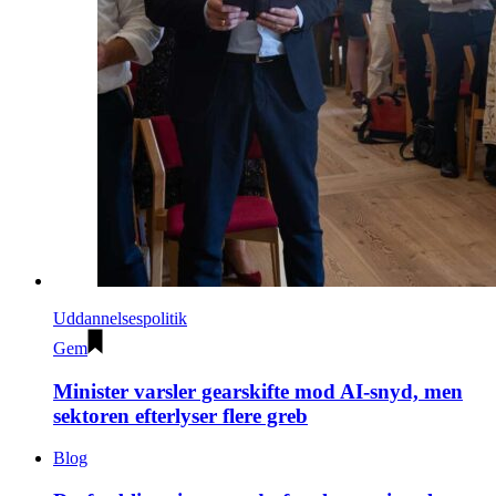
Uddannelsespolitik
Gem
Minister varsler gearskifte mod AI-snyd, men
sektoren efterlyser flere greb
Blog