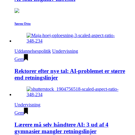
Søren Otto
Uddannelsespolitik
Undervisning
Gem
Rektorer efter nye tal: AI-problemet er større
end retningslinjer
Undervisning
Gem
Lærere må selv håndtere AI: 3 ud af 4
gymnasier mangler retningslinjer