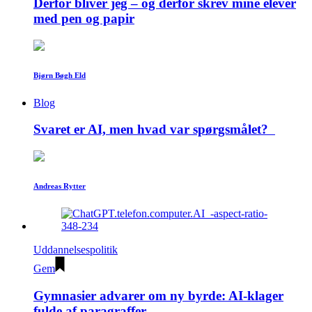
Derfor bliver jeg – og derfor skrev mine elever
med pen og papir
Bjørn Bøgh Eld
Blog
Svaret er AI, men hvad var spørgsmålet?
Andreas Rytter
Uddannelsespolitik
Gem
Gymnasier advarer om ny byrde: AI-klager
fulde af paragraffer