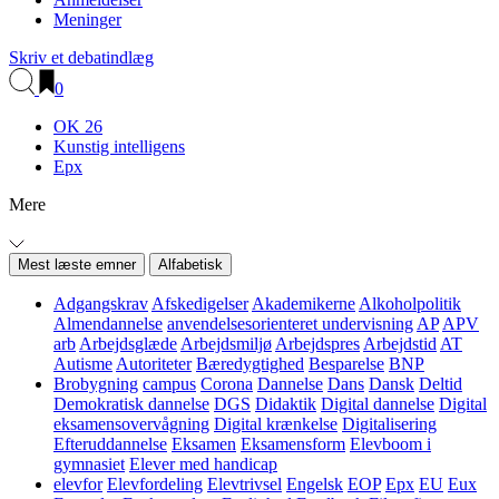
Meninger
Skriv et debatindlæg
0
OK 26
Kunstig intelligens
Epx
Mere
Mest læste emner
Alfabetisk
Adgangskrav
Afskedigelser
Akademikerne
Alkoholpolitik
Almendannelse
anvendelsesorienteret undervisning
AP
APV
arb
Arbejdsglæde
Arbejdsmiljø
Arbejdspres
Arbejdstid
AT
Autisme
Autoriteter
Bæredygtighed
Besparelse
BNP
Brobygning
campus
Corona
Dannelse
Dans
Dansk
Deltid
Demokratisk dannelse
DGS
Didaktik
Digital dannelse
Digital
eksamensovervågning
Digital krænkelse
Digitalisering
Efteruddannelse
Eksamen
Eksamensform
Elevboom i
gymnasiet
Elever med handicap
elevfor
Elevfordeling
Elevtrivsel
Engelsk
EOP
Epx
EU
Eux