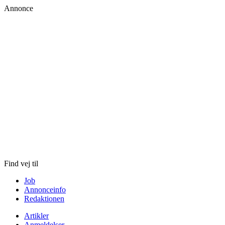
Annonce
Skip
to
content
Find vej til
Job
Annonceinfo
Redaktionen
Artikler
Anmeldelser