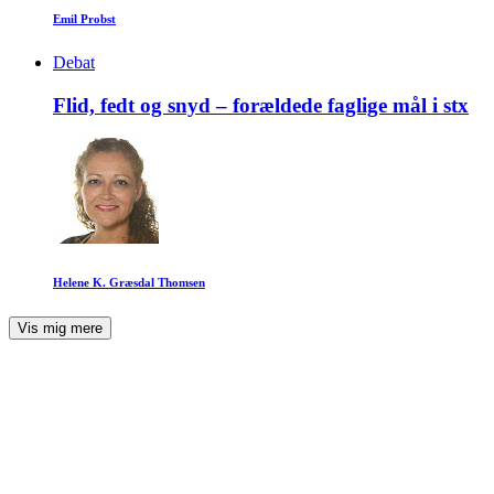
Emil Probst
Debat
Flid, fedt og snyd – forældede faglige mål i stx
Helene K. Græsdal Thomsen
Vis mig mere