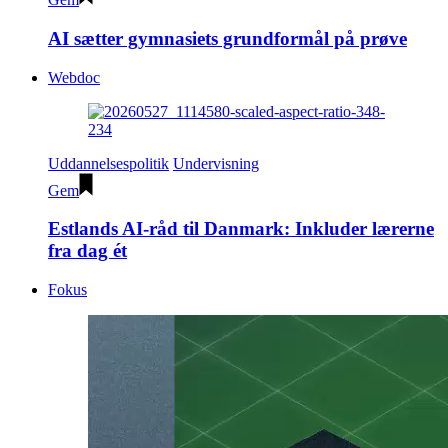
AI sætter gymnasiets grundformål på prøve
Webdoc
Uddannelsespolitik
Undervisning
Gem
Estlands AI-råd til Danmark: Inkluder lærerne
fra dag ét
Fokus