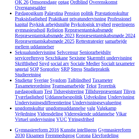
OK 26
Omsorgsdage
optag
Ordblind
Overenskomst
Overgangsalder
Pædagogikum
Palæstina
Pension
politik
Præstationskultur
Praksisfaglighed
Praktikant
privatundervisning
Professionel
kapital
Psykisk arbejdsmiljø
Psykologisk tryghed
regeringens
gymnasieudspil
Religion
Repræsentantskabsmøde
Repræsentantskabsmøde 2023
Repræsentantskabsmøde 2024
Repræsentantskabsmøde 2025
Rettestrategier
samarbejde
mellem uddannelser
Seksualundervisning
Selvcensur
Seniorarbejdsliv
serviceeftersyn
Sexchikane
Sexisme
Skærmfri undervisning
Skriftlighed
Snyd
social arv
Sociale Medier
Socialt taxameter
søgetal
SOP
Sorgorlov
SRP
Stress
Studiepraktik
Studieretning
Studietur
Sverige
Sygdom
Talblindhed
Taxameter
Taxameterordning
Teamsamarbejde
Tekst
Teoretisk
pædagogikum
Test
Tidsregistrering
Tillidsrepræsentant
Tilsyn
Tværfaglighed
Uddannelsespolitik
Udveksling
Undervisning
Undervisningsdifferentiering
Undervisningsevaluering
ungdomskultur
ungdomsuddannelse
valg
Valgkamp
Vejledning
Vidensdeling
Videregående uddannelse
Vikar
Virtuel undervisning
VUC
Ytringsfrihed
Gymnasiereform 2016
Kunstig intelligens
Gymnasiereform
2030
Eksamen
Fremmedsprog
Corona
Elevfordeling