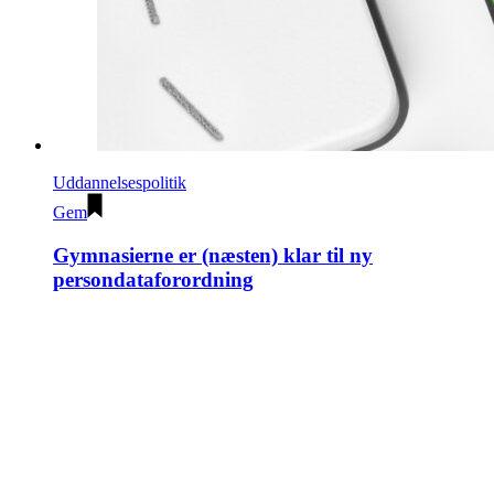
Uddannelsespolitik
Gem
Gymnasierne er (næsten) klar til ny
persondataforordning