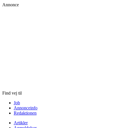
Annonce
Skip
to
content
Find vej til
Job
Annonceinfo
Redaktionen
Artikler
Anmeldelser