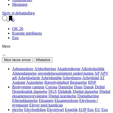
Meninger
Skriv et debatindlæg
0
OK 26
Kunstig intelligens
Epx
Mere
Mest læste emner
Alfabetisk
Adgangskrav
Afskedigelser
Akademikerne
Alkoholpolitik
Almendannelse
anvendelsesorienteret undervisning
AP
APV
arb
Arbejdsglæde
Arbejdsmiljø
Arbejdspres
Arbejdstid
AT
Autisme
Autoriteter
Bæredygtighed
Besparelse
BNP
Brobygning
campus
Corona
Dannelse
Dans
Dansk
Deltid
Demokratisk dannelse
DGS
Didaktik
Digital dannelse
Digital
eksamensovervågning
Digital krænkelse
Digitalisering
Efteruddannelse
Eksamen
Eksamensform
Elevboom i
gymnasiet
Elever med handicap
elevfor
Elevfordeling
Elevtrivsel
Engelsk
EOP
Epx
EU
Eux