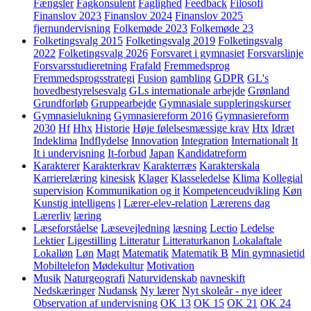
Fængsler
Fagkonsulent
Faglighed
Feedback
Filosofi
Finanslov 2023
Finanslov 2024
Finanslov 2025
fjernundervisning
Folkemøde 2023
Folkemøde 23
Folketingsvalg 2015
Folketingsvalg 2019
Folketingsvalg
2022
Folketingsvalg 2026
Forsvaret i gymnasiet
Forsvarslinje
Forsvarsstudieretning
Frafald
Fremmedsprog
Fremmedsprogsstrategi
Fusion
gambling
GDPR
GL's
hovedbestyrelsesvalg
GLs internationale arbejde
Grønland
Grundforløb
Gruppearbejde
Gymnasiale suppleringskurser
Gymnasielukning
Gymnasiereform 2016
Gymnasiereform
2030
Hf
Hhx
Historie
Høje følelsesmæssige krav
Htx
Idræt
Indeklima
Indflydelse
Innovation
Integration
Internationalt
It
It i undervisning
It-forbud
Japan
Kandidatreform
Karakterer
Karakterkrav
Karakterræs
Karakterskala
Karrierelæring
kinesisk
Klager
Klasseledelse
Klima
Kollegial
supervision
Kommunikation og it
Kompetenceudvikling
Køn
Kunstig intelligens
l
Lærer-elev-relation
Lærerens dag
Lærerliv
læring
Læseforståelse
Læsevejledning
læsning
Lectio
Ledelse
Lektier
Ligestilling
Litteratur
Litteraturkanon
Lokalaftale
Lokalløn
Løn
Magt
Matematik
Matematik B
Min gymnasietid
Mobiltelefon
Mødekultur
Motivation
Musik
Naturgeografi
Naturvidenskab
navneskift
Nedskæringer
Nudansk
Ny lærer
Nyt skoleår - nye ideer
Observation af undervisning
OK 13
OK 15
OK 21
OK 24