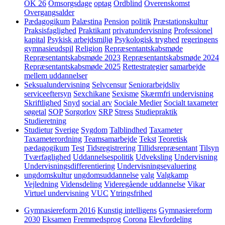
OK 26
Omsorgsdage
optag
Ordblind
Overenskomst
Overgangsalder
Pædagogikum
Palæstina
Pension
politik
Præstationskultur
Praksisfaglighed
Praktikant
privatundervisning
Professionel
kapital
Psykisk arbejdsmiljø
Psykologisk tryghed
regeringens
gymnasieudspil
Religion
Repræsentantskabsmøde
Repræsentantskabsmøde 2023
Repræsentantskabsmøde 2024
Repræsentantskabsmøde 2025
Rettestrategier
samarbejde
mellem uddannelser
Seksualundervisning
Selvcensur
Seniorarbejdsliv
serviceeftersyn
Sexchikane
Sexisme
Skærmfri undervisning
Skriftlighed
Snyd
social arv
Sociale Medier
Socialt taxameter
søgetal
SOP
Sorgorlov
SRP
Stress
Studiepraktik
Studieretning
Studietur
Sverige
Sygdom
Talblindhed
Taxameter
Taxameterordning
Teamsamarbejde
Tekst
Teoretisk
pædagogikum
Test
Tidsregistrering
Tillidsrepræsentant
Tilsyn
Tværfaglighed
Uddannelsespolitik
Udveksling
Undervisning
Undervisningsdifferentiering
Undervisningsevaluering
ungdomskultur
ungdomsuddannelse
valg
Valgkamp
Vejledning
Vidensdeling
Videregående uddannelse
Vikar
Virtuel undervisning
VUC
Ytringsfrihed
Gymnasiereform 2016
Kunstig intelligens
Gymnasiereform
2030
Eksamen
Fremmedsprog
Corona
Elevfordeling