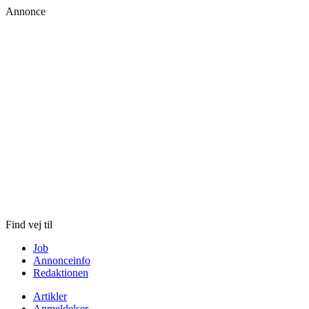
Annonce
Skip
to
content
Find vej til
Job
Annonceinfo
Redaktionen
Artikler
Anmeldelser