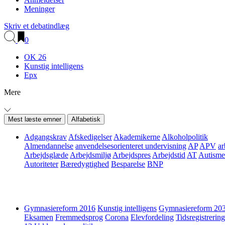
Meninger
Skriv et debatindlæg
0
OK 26
Kunstig intelligens
Epx
Mere
Mest læste emner
Alfabetisk
Adgangskrav
Afskedigelser
Akademikerne
Alkoholpolitik
Almendannelse
anvendelsesorienteret undervisning
AP
APV
ar
Arbejdsglæde
Arbejdsmiljø
Arbejdspres
Arbejdstid
AT
Autisme
Autoriteter
Bæredygtighed
Besparelse
BNP
Gymnasiereform 2016
Kunstig intelligens
Gymnasiereform 20
Eksamen
Fremmedsprog
Corona
Elevfordeling
Tidsregistrering