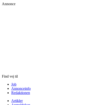
Annonce
Skip
to
content
Find vej til
Job
Annonceinfo
Redaktionen
Artikler
Anmeldelser