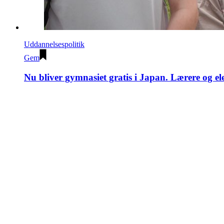
Uddannelsespolitik
Gem
Nu bliver gymnasiet gratis i Japan. Lærere og ele