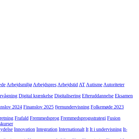
æde
Arbejdsmiljø
Arbejdspres
Arbejdstid
AT
Autisme
Autoriteter
ervågning
Digital krænkelse
Digitalisering
Efteruddannelse
Eksamen
anslov 2024
Finanslov 2025
fjernundervisning
Folkemøde 2023
retning
Frafald
Fremmedsprog
Fremmedsprogsstrategi
Fusion
skurser
lydelse
Innovation
Integration
Internationalt
It
It i undervisning
It-