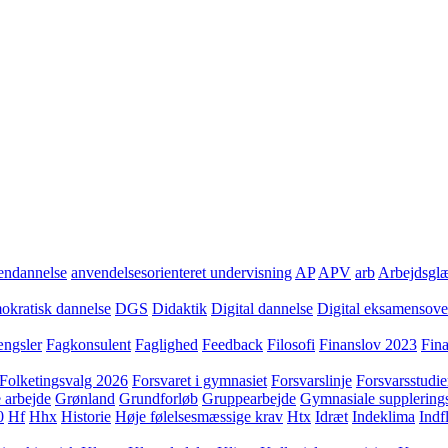
ndannelse
anvendelsesorienteret undervisning
AP
APV
arb
Arbejdsgl
kratisk dannelse
DGS
Didaktik
Digital dannelse
Digital eksamensov
ngsler
Fagkonsulent
Faglighed
Feedback
Filosofi
Finanslov 2023
Fin
Folketingsvalg 2026
Forsvaret i gymnasiet
Forsvarslinje
Forsvarsstudie
 arbejde
Grønland
Grundforløb
Gruppearbejde
Gymnasiale supplering
0
Hf
Hhx
Historie
Høje følelsesmæssige krav
Htx
Idræt
Indeklima
Indf