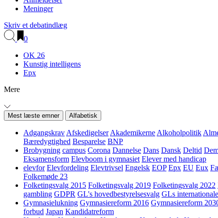
Meninger
Skriv et debatindlæg
0
OK 26
Kunstig intelligens
Epx
Mere
Mest læste emner
Alfabetisk
Adgangskrav
Afskedigelser
Akademikerne
Alkoholpolitik
Alme
Bæredygtighed
Besparelse
BNP
Brobygning
campus
Corona
Dannelse
Dans
Dansk
Deltid
Demo
Eksamensform
Elevboom i gymnasiet
Elever med handicap
elevfor
Elevfordeling
Elevtrivsel
Engelsk
EOP
Epx
EU
Eux
Fæ
Folkemøde 23
Folketingsvalg 2015
Folketingsvalg 2019
Folketingsvalg 2022
gambling
GDPR
GL's hovedbestyrelsesvalg
GLs internationale
Gymnasielukning
Gymnasiereform 2016
Gymnasiereform 203
forbud
Japan
Kandidatreform