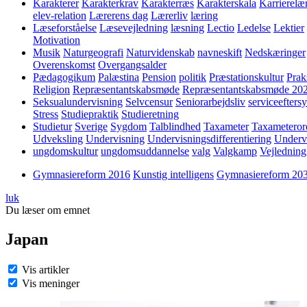
Karakterer
Karakterkrav
Karakterræs
Karakterskala
Karrierelæ
elev-relation
Lærerens dag
Lærerliv
læring
Læseforståelse
Læsevejledning
læsning
Lectio
Ledelse
Lektier
Motivation
Musik
Naturgeografi
Naturvidenskab
navneskift
Nedskæringer
Overenskomst
Overgangsalder
Pædagogikum
Palæstina
Pension
politik
Præstationskultur
Prak
Religion
Repræsentantskabsmøde
Repræsentantskabsmøde 20
Seksualundervisning
Selvcensur
Seniorarbejdsliv
serviceefters
Stress
Studiepraktik
Studieretning
Studietur
Sverige
Sygdom
Talblindhed
Taxameter
Taxameteror
Udveksling
Undervisning
Undervisningsdifferentiering
Underv
ungdomskultur
ungdomsuddannelse
valg
Valgkamp
Vejledning
Gymnasiereform 2016
Kunstig intelligens
Gymnasiereform 20
luk
Du læser om emnet
Japan
Vis artikler
Vis meninger