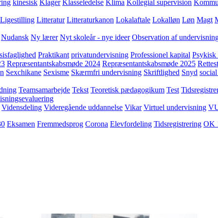
ring
kinesisk
Klager
Klasseledelse
Klima
Kollegial supervision
Kommuni
Ligestilling
Litteratur
Litteraturkanon
Lokalaftale
Lokalløn
Løn
Magt
Nudansk
Ny lærer
Nyt skoleår - nye ideer
Observation af undervisnin
sisfaglighed
Praktikant
privatundervisning
Professionel kapital
Psykisk 
23
Repræsentantskabsmøde 2024
Repræsentantskabsmøde 2025
Rettest
yn
Sexchikane
Sexisme
Skærmfri undervisning
Skriftlighed
Snyd
social
dning
Teamsamarbejde
Tekst
Teoretisk pædagogikum
Test
Tidsregistre
isningsevaluering
Vidensdeling
Videregående uddannelse
Vikar
Virtuel undervisning
V
30
Eksamen
Fremmedsprog
Corona
Elevfordeling
Tidsregistrering
OK 