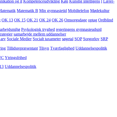
kation og it
Kompetenceudvikling
Køn
Kunstig intelligens
l
Lærer-
Matematik
Matematik B
Min gymnasietid
Mobiltelefon
Mødekultur
g
OK 13
OK 15
OK 21
OK 24
OK 26
Omsorgsdage
optag
Ordblind
arbejdsmiljø
Psykologisk tryghed
regeringens gymnasieudspil
rategier
samarbejde mellem uddannelser
 arv
Sociale Medier
Socialt taxameter
søgetal
SOP
Sorgorlov
SRP
ring
Tillidsrepræsentant
Tilsyn
Tværfaglighed
Uddannelsespolitik
UC
Ytringsfrihed
13
Uddannelsespolitik