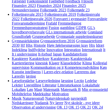
Fængsler
Fagkonsulent
Faglighed
Feedback
Filosofi
Finanslov 2023
Finanslov 2024
Finanslov 2025
fjernundervisning
Folkemøde 2023
Folkemøde 23
Folketingsvalg 2015
Folketingsvalg 2019
Folketingsvalg
2022
Folketingsvalg 2026
Forsvaret i gymnasiet
Forsvarslinje
Forsvarsstudieretning
Frafald
Fremmedsprog
Fremmedsprogsstrategi
Fusion
gambling
GDPR
GL's
hovedbestyrelsesvalg
GLs internationale arbejde
Grønland
Grundforløb
Gruppearbejde
Gymnasiale suppleringskurser
Gymnasielukning
Gymnasiereform 2016
Gymnasiereform
2030
Hf
Hhx
Historie
Høje følelsesmæssige krav
Htx
Idræt
Indeklima
Indflydelse
Innovation
Integration
Internationalt
It
It i undervisning
It-forbud
Japan
Kandidatreform
Karakterer
Karakterkrav
Karakterræs
Karakterskala
Karrierelæring
kinesisk
Klager
Klasseledelse
Klima
Kollegial
supervision
Kommunikation og it
Kompetenceudvikling
Køn
Kunstig intelligens
l
Lærer-elev-relation
Lærerens dag
Lærerliv
læring
Læseforståelse
Læsevejledning
læsning
Lectio
Ledelse
Lektier
Ligestilling
Litteratur
Litteraturkanon
Lokalaftale
Lokalløn
Løn
Magt
Matematik
Matematik B
Min gymnasietid
Mobiltelefon
Mødekultur
Motivation
Musik
Naturgeografi
Naturvidenskab
navneskift
Nedskæringer
Nudansk
Ny lærer
Nyt skoleår - nye ideer
Observation af undervisning
OK 13
OK 15
OK 21
OK 24