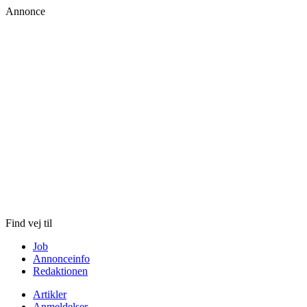
Annonce
Skip
to
content
Find vej til
Job
Annonceinfo
Redaktionen
Artikler
Anmeldelser