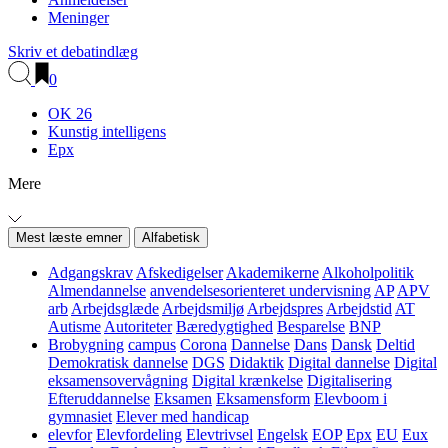
Meninger
Skriv et debatindlæg
0
OK 26
Kunstig intelligens
Epx
Mere
Mest læste emner
Alfabetisk
Adgangskrav
Afskedigelser
Akademikerne
Alkoholpolitik
Almendannelse
anvendelsesorienteret undervisning
AP
APV
arb
Arbejdsglæde
Arbejdsmiljø
Arbejdspres
Arbejdstid
AT
Autisme
Autoriteter
Bæredygtighed
Besparelse
BNP
Brobygning
campus
Corona
Dannelse
Dans
Dansk
Deltid
Demokratisk dannelse
DGS
Didaktik
Digital dannelse
Digital
eksamensovervågning
Digital krænkelse
Digitalisering
Efteruddannelse
Eksamen
Eksamensform
Elevboom i
gymnasiet
Elever med handicap
elevfor
Elevfordeling
Elevtrivsel
Engelsk
EOP
Epx
EU
Eux