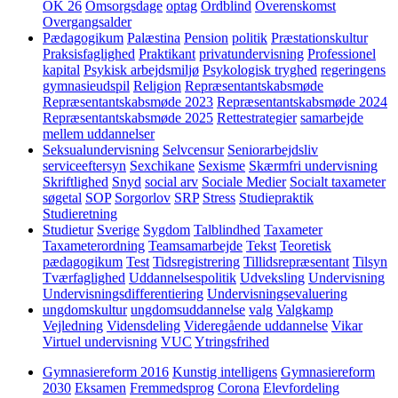
OK 26
Omsorgsdage
optag
Ordblind
Overenskomst
Overgangsalder
Pædagogikum
Palæstina
Pension
politik
Præstationskultur
Praksisfaglighed
Praktikant
privatundervisning
Professionel
kapital
Psykisk arbejdsmiljø
Psykologisk tryghed
regeringens
gymnasieudspil
Religion
Repræsentantskabsmøde
Repræsentantskabsmøde 2023
Repræsentantskabsmøde 2024
Repræsentantskabsmøde 2025
Rettestrategier
samarbejde
mellem uddannelser
Seksualundervisning
Selvcensur
Seniorarbejdsliv
serviceeftersyn
Sexchikane
Sexisme
Skærmfri undervisning
Skriftlighed
Snyd
social arv
Sociale Medier
Socialt taxameter
søgetal
SOP
Sorgorlov
SRP
Stress
Studiepraktik
Studieretning
Studietur
Sverige
Sygdom
Talblindhed
Taxameter
Taxameterordning
Teamsamarbejde
Tekst
Teoretisk
pædagogikum
Test
Tidsregistrering
Tillidsrepræsentant
Tilsyn
Tværfaglighed
Uddannelsespolitik
Udveksling
Undervisning
Undervisningsdifferentiering
Undervisningsevaluering
ungdomskultur
ungdomsuddannelse
valg
Valgkamp
Vejledning
Vidensdeling
Videregående uddannelse
Vikar
Virtuel undervisning
VUC
Ytringsfrihed
Gymnasiereform 2016
Kunstig intelligens
Gymnasiereform
2030
Eksamen
Fremmedsprog
Corona
Elevfordeling