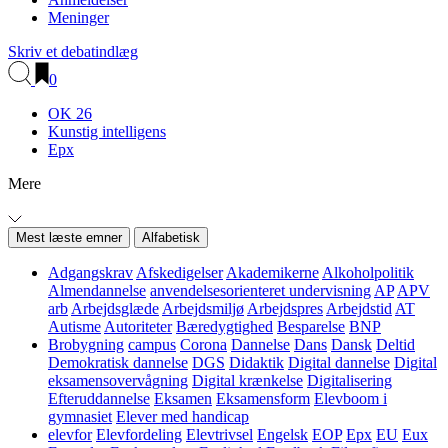
Meninger
Skriv et debatindlæg
0
OK 26
Kunstig intelligens
Epx
Mere
Mest læste emner
Alfabetisk
Adgangskrav
Afskedigelser
Akademikerne
Alkoholpolitik
Almendannelse
anvendelsesorienteret undervisning
AP
APV
arb
Arbejdsglæde
Arbejdsmiljø
Arbejdspres
Arbejdstid
AT
Autisme
Autoriteter
Bæredygtighed
Besparelse
BNP
Brobygning
campus
Corona
Dannelse
Dans
Dansk
Deltid
Demokratisk dannelse
DGS
Didaktik
Digital dannelse
Digital
eksamensovervågning
Digital krænkelse
Digitalisering
Efteruddannelse
Eksamen
Eksamensform
Elevboom i
gymnasiet
Elever med handicap
elevfor
Elevfordeling
Elevtrivsel
Engelsk
EOP
Epx
EU
Eux