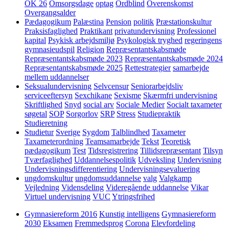
OK 26
Omsorgsdage
optag
Ordblind
Overenskomst
Overgangsalder
Pædagogikum
Palæstina
Pension
politik
Præstationskultur
Praksisfaglighed
Praktikant
privatundervisning
Professionel
kapital
Psykisk arbejdsmiljø
Psykologisk tryghed
regeringens
gymnasieudspil
Religion
Repræsentantskabsmøde
Repræsentantskabsmøde 2023
Repræsentantskabsmøde 2024
Repræsentantskabsmøde 2025
Rettestrategier
samarbejde
mellem uddannelser
Seksualundervisning
Selvcensur
Seniorarbejdsliv
serviceeftersyn
Sexchikane
Sexisme
Skærmfri undervisning
Skriftlighed
Snyd
social arv
Sociale Medier
Socialt taxameter
søgetal
SOP
Sorgorlov
SRP
Stress
Studiepraktik
Studieretning
Studietur
Sverige
Sygdom
Talblindhed
Taxameter
Taxameterordning
Teamsamarbejde
Tekst
Teoretisk
pædagogikum
Test
Tidsregistrering
Tillidsrepræsentant
Tilsyn
Tværfaglighed
Uddannelsespolitik
Udveksling
Undervisning
Undervisningsdifferentiering
Undervisningsevaluering
ungdomskultur
ungdomsuddannelse
valg
Valgkamp
Vejledning
Vidensdeling
Videregående uddannelse
Vikar
Virtuel undervisning
VUC
Ytringsfrihed
Gymnasiereform 2016
Kunstig intelligens
Gymnasiereform
2030
Eksamen
Fremmedsprog
Corona
Elevfordeling