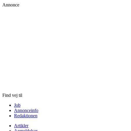
Annonce
Skip
to
content
Find vej til
Job
Annonceinfo
Redaktionen
Artikler
Anmeldelser