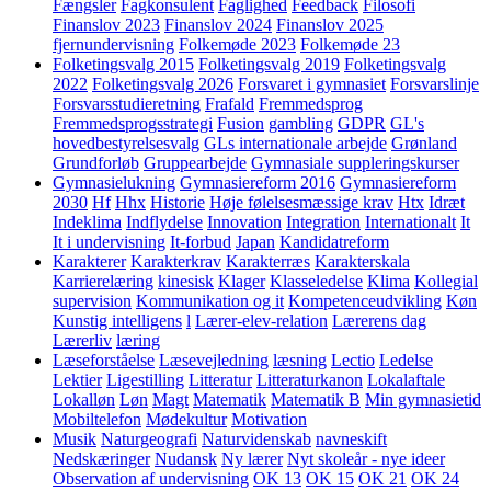
Fængsler
Fagkonsulent
Faglighed
Feedback
Filosofi
Finanslov 2023
Finanslov 2024
Finanslov 2025
fjernundervisning
Folkemøde 2023
Folkemøde 23
Folketingsvalg 2015
Folketingsvalg 2019
Folketingsvalg
2022
Folketingsvalg 2026
Forsvaret i gymnasiet
Forsvarslinje
Forsvarsstudieretning
Frafald
Fremmedsprog
Fremmedsprogsstrategi
Fusion
gambling
GDPR
GL's
hovedbestyrelsesvalg
GLs internationale arbejde
Grønland
Grundforløb
Gruppearbejde
Gymnasiale suppleringskurser
Gymnasielukning
Gymnasiereform 2016
Gymnasiereform
2030
Hf
Hhx
Historie
Høje følelsesmæssige krav
Htx
Idræt
Indeklima
Indflydelse
Innovation
Integration
Internationalt
It
It i undervisning
It-forbud
Japan
Kandidatreform
Karakterer
Karakterkrav
Karakterræs
Karakterskala
Karrierelæring
kinesisk
Klager
Klasseledelse
Klima
Kollegial
supervision
Kommunikation og it
Kompetenceudvikling
Køn
Kunstig intelligens
l
Lærer-elev-relation
Lærerens dag
Lærerliv
læring
Læseforståelse
Læsevejledning
læsning
Lectio
Ledelse
Lektier
Ligestilling
Litteratur
Litteraturkanon
Lokalaftale
Lokalløn
Løn
Magt
Matematik
Matematik B
Min gymnasietid
Mobiltelefon
Mødekultur
Motivation
Musik
Naturgeografi
Naturvidenskab
navneskift
Nedskæringer
Nudansk
Ny lærer
Nyt skoleår - nye ideer
Observation af undervisning
OK 13
OK 15
OK 21
OK 24