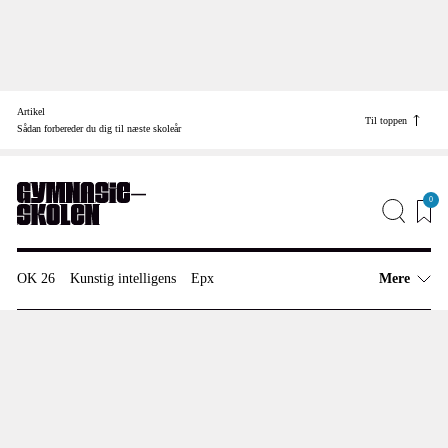
Skip
to
Artikel
content
Til toppen
Find vej til
Sådan forbereder du dig til næste skoleår
Job
Annonceinfo
0
Redaktionen
OK 26
Kunstig intelligens
Epx
Mere
Artikler
Arbejdsmiljø
Overenskomst
Anmeldelser
OK 13
OK 15
Meninger