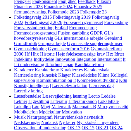
Fængsler
Fagkonsulent
Faglighed
Feedback
Filosofi
Finanslov 2023
Finanslov 2024
Finanslov 2025
fjernundervisning
Folkemøde 2023
Folkemøde 23
Folketingsvalg 2015
Folketingsvalg 2019
Folketingsvalg
2022
Folketingsvalg 2026
Forsvaret i gymnasiet
Forsvarslinje
Forsvarsstudieretning
Frafald
Fremmedsprog
Fremmedsprogsstrategi
Fusion
gambling
GDPR
GL's
hovedbestyrelsesvalg
GLs internationale arbejde
Grønland
Grundforløb
Gruppearbejde
Gymnasiale suppleringskurser
Gymnasielukning
Gymnasiereform 2016
Gymnasiereform
2030
Hf
Hhx
Historie
Høje følelsesmæssige krav
Htx
Idræt
Indeklima
Indflydelse
Innovation
Integration
Internationalt
It
It i undervisning
It-forbud
Japan
Kandidatreform
Karakterer
Karakterkrav
Karakterræs
Karakterskala
Karrierelæring
kinesisk
Klager
Klasseledelse
Klima
Kollegial
supervision
Kommunikation og it
Kompetenceudvikling
Køn
Kunstig intelligens
l
Lærer-elev-relation
Lærerens dag
Lærerliv
læring
Læseforståelse
Læsevejledning
læsning
Lectio
Ledelse
Lektier
Ligestilling
Litteratur
Litteraturkanon
Lokalaftale
Lokalløn
Løn
Magt
Matematik
Matematik B
Min gymnasietid
Mobiltelefon
Mødekultur
Motivation
Musik
Naturgeografi
Naturvidenskab
navneskift
Nedskæringer
Nudansk
Ny lærer
Nyt skoleår - nye ideer
Observation af undervisning
OK 13
OK 15
OK 21
OK 24