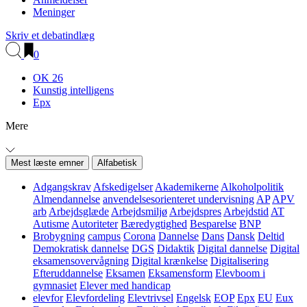
Meninger
Skriv et debatindlæg
0
OK 26
Kunstig intelligens
Epx
Mere
Mest læste emner
Alfabetisk
Adgangskrav
Afskedigelser
Akademikerne
Alkoholpolitik
Almendannelse
anvendelsesorienteret undervisning
AP
APV
arb
Arbejdsglæde
Arbejdsmiljø
Arbejdspres
Arbejdstid
AT
Autisme
Autoriteter
Bæredygtighed
Besparelse
BNP
Brobygning
campus
Corona
Dannelse
Dans
Dansk
Deltid
Demokratisk dannelse
DGS
Didaktik
Digital dannelse
Digital
eksamensovervågning
Digital krænkelse
Digitalisering
Efteruddannelse
Eksamen
Eksamensform
Elevboom i
gymnasiet
Elever med handicap
elevfor
Elevfordeling
Elevtrivsel
Engelsk
EOP
Epx
EU
Eux