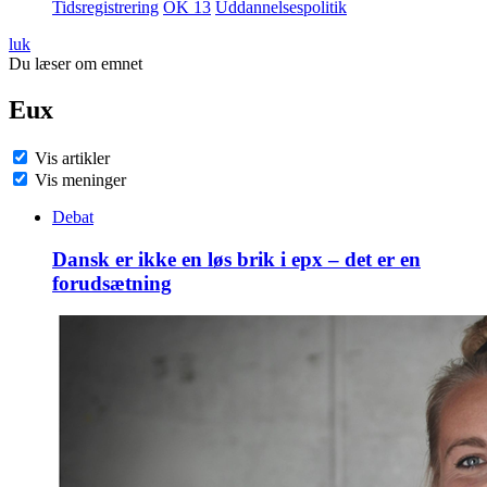
Tidsregistrering
OK 13
Uddannelsespolitik
luk
Du læser om emnet
Eux
Vis artikler
Vis meninger
Debat
Dansk er ikke en løs brik i epx – det er en
forudsætning