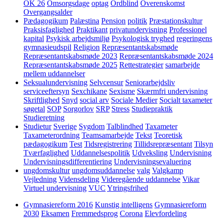
OK 26
Omsorgsdage
optag
Ordblind
Overenskomst
Overgangsalder
Pædagogikum
Palæstina
Pension
politik
Præstationskultur
Praksisfaglighed
Praktikant
privatundervisning
Professionel
kapital
Psykisk arbejdsmiljø
Psykologisk tryghed
regeringens
gymnasieudspil
Religion
Repræsentantskabsmøde
Repræsentantskabsmøde 2023
Repræsentantskabsmøde 2024
Repræsentantskabsmøde 2025
Rettestrategier
samarbejde
mellem uddannelser
Seksualundervisning
Selvcensur
Seniorarbejdsliv
serviceeftersyn
Sexchikane
Sexisme
Skærmfri undervisning
Skriftlighed
Snyd
social arv
Sociale Medier
Socialt taxameter
søgetal
SOP
Sorgorlov
SRP
Stress
Studiepraktik
Studieretning
Studietur
Sverige
Sygdom
Talblindhed
Taxameter
Taxameterordning
Teamsamarbejde
Tekst
Teoretisk
pædagogikum
Test
Tidsregistrering
Tillidsrepræsentant
Tilsyn
Tværfaglighed
Uddannelsespolitik
Udveksling
Undervisning
Undervisningsdifferentiering
Undervisningsevaluering
ungdomskultur
ungdomsuddannelse
valg
Valgkamp
Vejledning
Vidensdeling
Videregående uddannelse
Vikar
Virtuel undervisning
VUC
Ytringsfrihed
Gymnasiereform 2016
Kunstig intelligens
Gymnasiereform
2030
Eksamen
Fremmedsprog
Corona
Elevfordeling