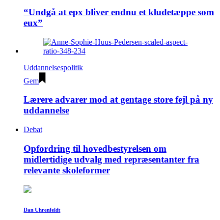
“Undgå at epx bliver endnu et kludetæppe som
eux”
Uddannelsespolitik
Gem
Lærere advarer mod at gentage store fejl på ny
uddannelse
Debat
Opfordring til hovedbestyrelsen om
midlertidige udvalg med repræsentanter fra
relevante skoleformer
Dan Uhrenfeldt