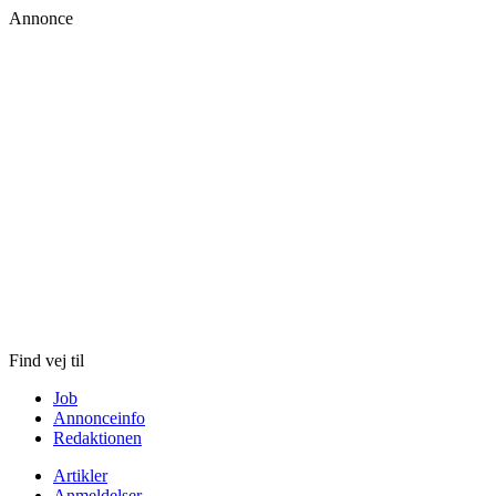
Annonce
Skip
to
content
Find vej til
Job
Annonceinfo
Redaktionen
Artikler
Anmeldelser