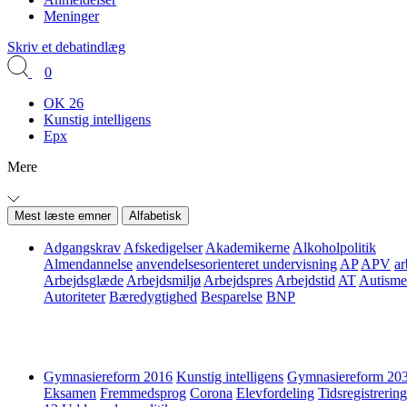
Meninger
Skriv et debatindlæg
0
OK 26
Kunstig intelligens
Epx
Mere
Mest læste emner
Alfabetisk
Adgangskrav
Afskedigelser
Akademikerne
Alkoholpolitik
Almendannelse
anvendelsesorienteret undervisning
AP
APV
ar
Arbejdsglæde
Arbejdsmiljø
Arbejdspres
Arbejdstid
AT
Autisme
Autoriteter
Bæredygtighed
Besparelse
BNP
Gymnasiereform 2016
Kunstig intelligens
Gymnasiereform 20
Eksamen
Fremmedsprog
Corona
Elevfordeling
Tidsregistrering