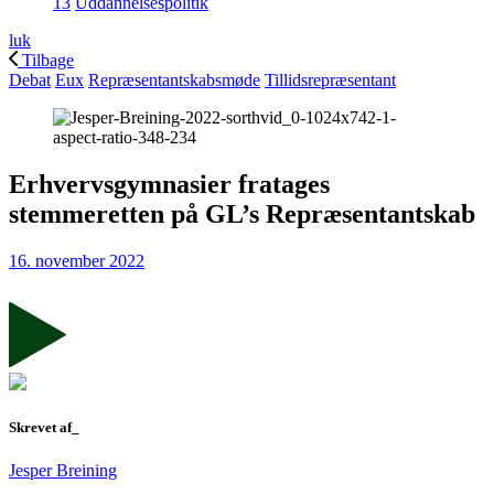
13
Uddannelsespolitik
luk
Tilbage
Debat
Eux
Repræsentantskabsmøde
Tillidsrepræsentant
Erhvervsgymnasier fratages
stemmeretten på GL’s Repræsentantskab
16. november 2022
Skrevet af_
Jesper Breining