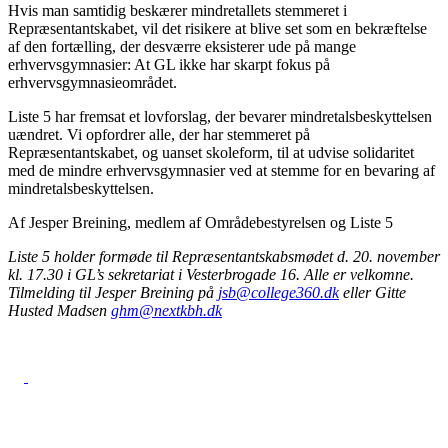
Hvis man samtidig beskærer mindretallets stemmeret i
Repræsentantskabet, vil det risikere at blive set som en bekræftelse
af den fortælling, der desværre eksisterer ude på mange
erhvervsgymnasier: At GL ikke har skarpt fokus på
erhvervsgymnasieområdet.
Liste 5 har fremsat et lovforslag, der bevarer mindretalsbeskyttelsen
uændret. Vi opfordrer alle, der har stemmeret på
Repræsentantskabet, og uanset skoleform, til at udvise solidaritet
med de mindre erhvervsgymnasier ved at stemme for en bevaring af
mindretalsbeskyttelsen.
Af Jesper Breining, medlem af Områdebestyrelsen og Liste 5
Liste 5 holder formøde til Repræsentantskabsmødet d. 20. november
kl. 17.30 i GL’s sekretariat i Vesterbrogade 16. Alle er velkomne.
Tilmelding til Jesper Breining på
jsb@college360.dk
eller Gitte
Husted Madsen
ghm@nextkbh.dk