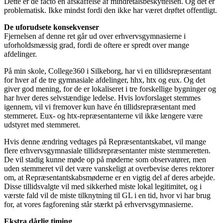
Dette er de facto en afskaffelse af mindretalsbeskyttelsen. Og det er
problematisk. Ikke mindst fordi den ikke har været drøftet offentligt.
De uforudsete konsekvenser
Fjernelsen af denne ret går ud over erhvervsgymnasierne i
uforholdsmæssig grad, fordi de oftere er spredt over mange
afdelinger.
På min skole, College360 i Silkeborg, har vi en tillidsrepræsentant
for hver af de tre gymnasiale afdelinger, hhx, htx og eux. Og det
giver god mening, for de er lokaliseret i tre forskellige bygninger og
har hver deres selvstændige ledelse. Hvis lovforslaget stemmes
igennem, vil vi fremover kun have én tillidsrepræsentant med
stemmeret. Eux- og htx-repræsentanterne vil ikke længere være
udstyret med stemmeret.
Hvis denne ændring vedtages på Repræsentantskabet, vil mange
flere erhvervsgymnasiale tillidsrepræsentanter miste stemmeretten.
De vil stadig kunne møde op på møderne som observatører, men
uden stemmeret vil det være vanskeligt at overbevise deres rektorer
om, at Repræsentantskabsmøderne er en vigtig del af deres arbejde.
Disse tillidsvalgte vil med sikkerhed miste lokal legitimitet, og i
værste fald vil de miste tilknytning til GL i en tid, hvor vi har brug
for, at vores fagforening står stærkt på erhvervsgymnasierne.
Ekstra dårlig timing