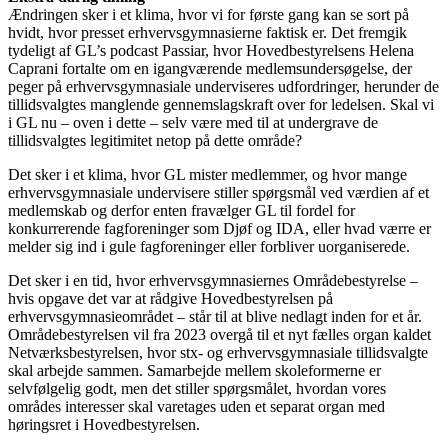
Ændringen sker i et klima, hvor vi for første gang kan se sort på
hvidt, hvor presset erhvervsgymnasierne faktisk er. Det fremgik
tydeligt af GL’s podcast Passiar, hvor Hovedbestyrelsens Helena
Caprani fortalte om en igangværende medlemsundersøgelse, der
peger på erhvervsgymnasiale underviseres udfordringer, herunder de
tillidsvalgtes manglende gennemslagskraft over for ledelsen. Skal vi
i GL nu – oven i dette – selv være med til at undergrave de
tillidsvalgtes legitimitet netop på dette område?
Det sker i et klima, hvor GL mister medlemmer, og hvor mange
erhvervsgymnasiale undervisere stiller spørgsmål ved værdien af et
medlemskab og derfor enten fravælger GL til fordel for
konkurrerende fagforeninger som Djøf og IDA, eller hvad værre er
melder sig ind i gule fagforeninger eller forbliver uorganiserede.
Det sker i en tid, hvor erhvervsgymnasiernes Områdebestyrelse –
hvis opgave det var at rådgive Hovedbestyrelsen på
erhvervsgymnasieområdet – står til at blive nedlagt inden for et år.
Områdebestyrelsen vil fra 2023 overgå til et nyt fælles organ kaldet
Netværksbestyrelsen, hvor stx- og erhvervsgymnasiale tillidsvalgte
skal arbejde sammen. Samarbejde mellem skoleformerne er
selvfølgelig godt, men det stiller spørgsmålet, hvordan vores
områdes interesser skal varetages uden et separat organ med
høringsret i Hovedbestyrelsen.