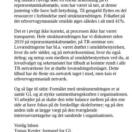
repræsentantskabsmøde, som har været så tæt, at denne
justering ville have haft betydning. Til gengæld flyttes en del
ressourcer i forbindelse med strukturændringen. Frikøbet på
det erhvervsgymnasiale område øges således i alt med 41%.
Det er i øvrigt ikke korrekt, at processen ikke har været
transparent. Hele strukturændringen har vi diskuteret siden
2019 på repræsentantskabsmøder, på TR-seminar osv.
Lovændringerne har bl.a. været drøftet i områdebestyrelsen,
hvor du selv sidder, og på netværksseminar, hvor du også
deltog; og netop som medlem af områdebestyrelsen ved du, at
lovudvalget og sekretariatet har tilbudt at komme rundt i alle
TR-netværkene for at drøfte lovændringsforslaget. Dette
tilbud har de fleste stx-netværk taget i mod, men kun et
erhvervsgymnasialt netværk.
Og så lige til sidst: Formålet med strukturændringen er at
samle GL og at styrke sammenhængskraften i organisationen.
Vi arbejder på at skabe den rette balance mellem på den ene
side at have fokus på de forskellige skoleformer; og på den
anden side at lægge vægt på den tværgående
interessevaretagelse og det samlende i organisationen.
Venlig hilsen
Tomas Kepler, formand for GL