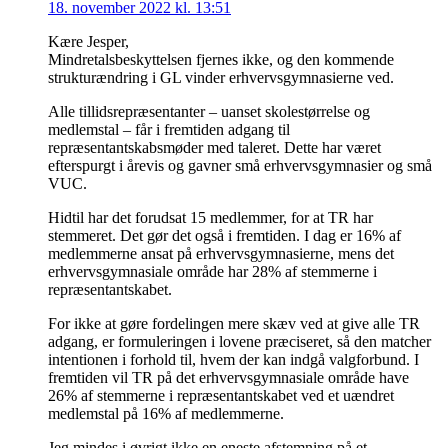
18. november 2022 kl. 13:51
Kære Jesper,
Mindretalsbeskyttelsen fjernes ikke, og den kommende
strukturændring i GL vinder erhvervsgymnasierne ved.
Alle tillidsrepræsentanter – uanset skolestørrelse og
medlemstal – får i fremtiden adgang til
repræsentantskabsmøder med taleret. Dette har været
efterspurgt i årevis og gavner små erhvervsgymnasier og små
VUC.
Hidtil har det forudsat 15 medlemmer, for at TR har
stemmeret. Det gør det også i fremtiden. I dag er 16% af
medlemmerne ansat på erhvervsgymnasierne, mens det
erhvervsgymnasiale område har 28% af stemmerne i
repræsentantskabet.
For ikke at gøre fordelingen mere skæv ved at give alle TR
adgang, er formuleringen i lovene præciseret, så den matcher
intentionen i forhold til, hvem der kan indgå valgforbund. I
fremtiden vil TR på det erhvervsgymnasiale område have
26% af stemmerne i repræsentantskabet ved et uændret
medlemstal på 16% af medlemmerne.
Jeg mindes i øvrigt ikke en eneste afstemning på et