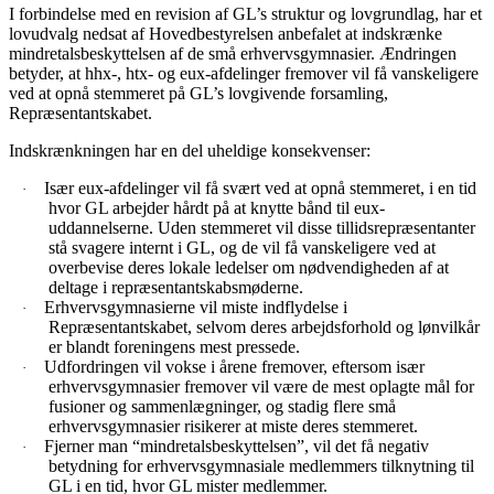
I forbindelse med en revision af GL’s struktur og lovgrundlag, har et
lovudvalg nedsat af Hovedbestyrelsen anbefalet at indskrænke
mindretalsbeskyttelsen af de små erhvervsgymnasier. Ændringen
betyder, at hhx-, htx- og eux-afdelinger fremover vil få vanskeligere
ved at opnå stemmeret på GL’s lovgivende forsamling,
Repræsentantskabet.
Indskrænkningen har en del uheldige konsekvenser:
Især eux-afdelinger vil få svært ved at opnå stemmeret, i en tid
·
hvor GL arbejder hårdt på at knytte bånd til eux-
uddannelserne. Uden stemmeret vil disse tillidsrepræsentanter
stå svagere internt i GL, og de vil få vanskeligere ved at
overbevise deres lokale ledelser om nødvendigheden af at
deltage i repræsentantskabsmøderne.
Erhvervsgymnasierne vil miste indflydelse i
·
Repræsentantskabet, selvom deres arbejdsforhold og lønvilkår
er blandt foreningens mest pressede.
Udfordringen vil vokse i årene fremover, eftersom især
·
erhvervsgymnasier fremover vil være de mest oplagte mål for
fusioner og sammenlægninger, og stadig flere små
erhvervsgymnasier risikerer at miste deres stemmeret.
Fjerner man “mindretalsbeskyttelsen”, vil det få negativ
·
betydning for erhvervsgymnasiale medlemmers tilknytning til
GL i en tid, hvor GL mister medlemmer.