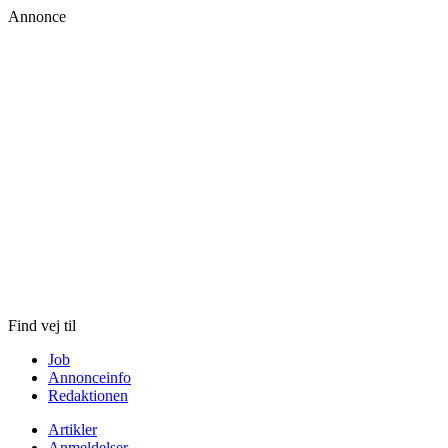
Annonce
Skip
to
content
Find vej til
Job
Annonceinfo
Redaktionen
Artikler
Anmeldelser