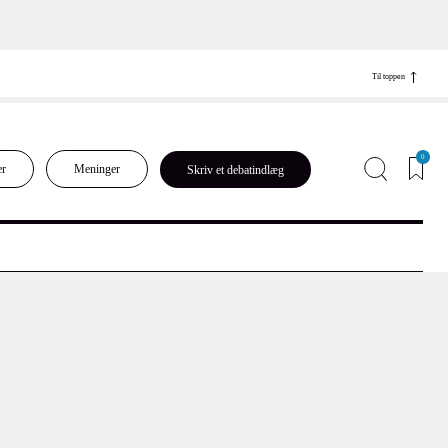
Til toppen
0
er
Meninger
Skriv et debatindlæg