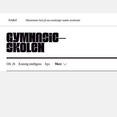
Skip
to
content
Artikel
Ministerens bud på eux-ændringer møder modstand
OK 26
Kunstig intelligens
Epx
Mere
Uddannelsespolitik
Undervisning
E