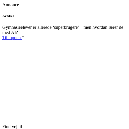
Annonce
Skip
Artikel
to
content
Gymnasieelever er allerede ‘superbrugere’ – men hvordan lærer de
med AI?
Til toppen
Find vej til