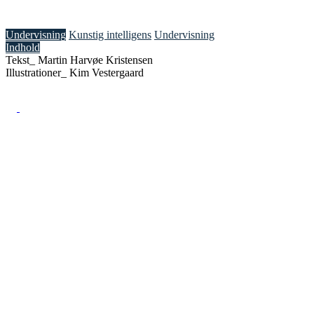
med AI?
Undervisning
Kunstig intelligens
Undervisning
Indhold
Tekst_
Martin Harvøe Kristensen
Illustrationer_
Kim Vestergaard