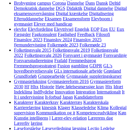
Brobygning
campus
Corona
Dannelse
Dans
Dansk
Deltid
Demokratisk dannelse
DGS
Didaktik
Digital dannelse
Digital
eksamensovervågning
Digital krænkelse
Digitalisering
Efteruddannelse
Eksamen
Eksamensform
Elevboom i
gymnasiet
Elever med handicap
elevfor
Elevfordeling
Elevtrivsel
Engelsk
EOP
Epx
EU
Eux
Fængsler
Fagkonsulent
Faglighed
Feedback
Filosofi
Finanslov 2023
Finanslov 2024
Finanslov 2025
fjernundervisning
Folkemøde 2023
Folkemøde 23
Folketingsvalg 2015
Folketingsvalg 2019
Folketingsvalg
2022
Folketingsvalg 2026
Forsvaret i gymnasiet
Forsvarslinje
Forsvarsstudieretning
Frafald
Fremmedsprog
Fremmedsprogsstrategi
Fusion
gambling
GDPR
GL's
hovedbestyrelsesvalg
GLs internationale arbejde
Grønland
Grundforløb
Gruppearbejde
Gymnasiale suppleringskurser
Gymnasielukning
Gymnasiereform 2016
Gymnasiereform
2030
Hf
Hhx
Historie
Høje følelsesmæssige krav
Htx
Idræt
Indeklima
Indflydelse
Innovation
Integration
Internationalt
It
It i undervisning
It-forbud
Japan
Kandidatreform
Karakterer
Karakterkrav
Karakterræs
Karakterskala
Karrierelæring
kinesisk
Klager
Klasseledelse
Klima
Kollegial
supervision
Kommunikation og it
Kompetenceudvikling
Køn
Kunstig intelligens
l
Lærer-elev-relation
Lærerens dag
Lærerliv
læring
Læseforståelse
Læsevejledning
læsning
Lectio
Ledelse