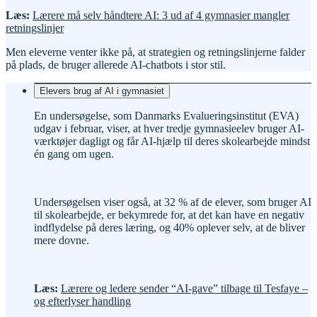
Læs:
Lærere må selv håndtere AI: 3 ud af 4 gymnasier mangler
retningslinjer
Men eleverne venter ikke på, at strategien og retningslinjerne falder
på plads, de bruger allerede AI-chatbots i stor stil.
Elevers brug af AI i gymnasiet
En undersøgelse, som Danmarks Evalueringsinstitut (EVA)
udgav i februar, viser, at hver tredje gymnasieelev bruger AI-
værktøjer dagligt og får AI-hjælp til deres skolearbejde mindst
én gang om ugen.
Undersøgelsen viser også, at 32 % af de elever, som bruger AI
til skolearbejde, er bekymrede for, at det kan have en negativ
indflydelse på deres læring, og 40% oplever selv, at de bliver
mere dovne.
Læs:
Lærere og ledere sender “AI-gave” tilbage til Tesfaye –
og efterlyser handling