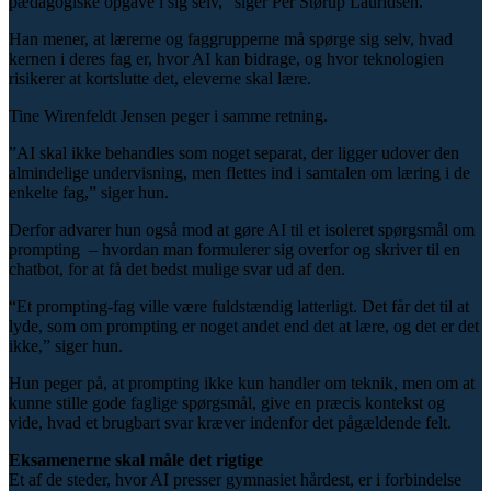
pædagogiske opgave i sig selv,” siger Per Størup Lauridsen.
Han mener, at lærerne og faggrupperne må spørge sig selv, hvad
kernen i deres fag er, hvor AI kan bidrage, og hvor teknologien
risikerer at kortslutte det, eleverne skal lære.
Tine Wirenfeldt Jensen peger i samme retning.
”AI skal ikke behandles som noget separat, der ligger udover den
almindelige undervisning, men flettes ind i samtalen om læring i de
enkelte fag,” siger hun.
Derfor advarer hun også mod at gøre AI til et isoleret spørgsmål om
prompting – hvordan man formulerer sig overfor og skriver til en
chatbot, for at få det bedst mulige svar ud af den.
“Et prompting-fag ville være fuldstændig latterligt. Det får det til at
lyde, som om prompting er noget andet end det at lære, og det er det
ikke,” siger hun.
Hun peger på, at prompting ikke kun handler om teknik, men om at
kunne stille gode faglige spørgsmål, give en præcis kontekst og
vide, hvad et brugbart svar kræver indenfor det pågældende felt.
Eksamenerne skal måle det rigtige
Et af de steder, hvor AI presser gymnasiet hårdest, er i forbindelse