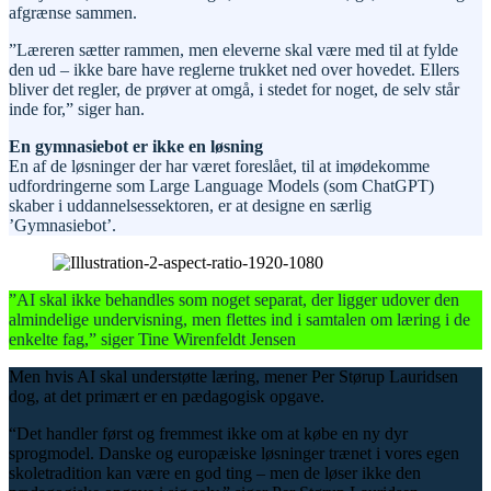
afgrænse sammen.
”Læreren sætter rammen, men eleverne skal være med til at fylde
den ud – ikke bare have reglerne trukket ned over hovedet. Ellers
bliver det regler, de prøver at omgå, i stedet for noget, de selv står
inde for,” siger han.
En gymnasiebot er ikke en løsning
En af de løsninger der har været foreslået, til at imødekomme
udfordringerne som Large Language Models (som ChatGPT)
skaber i uddannelsessektoren, er at designe en særlig
’Gymnasiebot’.
”AI skal ikke behandles som noget separat, der ligger udover den
almindelige undervisning, men flettes ind i samtalen om læring i de
enkelte fag,” siger Tine Wirenfeldt Jensen
Men hvis AI skal understøtte læring, mener Per Størup Lauridsen
dog, at det primært er en pædagogisk opgave.
“Det handler først og fremmest ikke om at købe en ny dyr
sprogmodel. Danske og europæiske løsninger trænet i vores egen
skoletradition kan være en god ting – men de løser ikke den