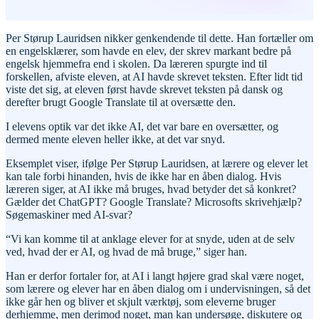
Per Størup Lauridsen nikker genkendende til dette. Han fortæller om
en engelsklærer, som havde en elev, der skrev markant bedre på
engelsk hjemmefra end i skolen. Da læreren spurgte ind til
forskellen, afviste eleven, at AI havde skrevet teksten. Efter lidt tid
viste det sig, at eleven først havde skrevet teksten på dansk og
derefter brugt Google Translate til at oversætte den.
I elevens optik var det ikke AI, det var bare en oversætter, og
dermed mente eleven heller ikke, at det var snyd.
Eksemplet viser, ifølge Per Størup Lauridsen, at lærere og elever let
kan tale forbi hinanden, hvis de ikke har en åben dialog. Hvis
læreren siger, at AI ikke må bruges, hvad betyder det så konkret?
Gælder det ChatGPT? Google Translate? Microsofts skrivehjælp?
Søgemaskiner med AI-svar?
“Vi kan komme til at anklage elever for at snyde, uden at de selv
ved, hvad der er AI, og hvad de må bruge,” siger han.
Han er derfor fortaler for, at AI i langt højere grad skal være noget,
som lærere og elever har en åben dialog om i undervisningen, så det
ikke går hen og bliver et skjult værktøj, som eleverne bruger
derhjemme, men derimod noget, man kan undersøge, diskutere og