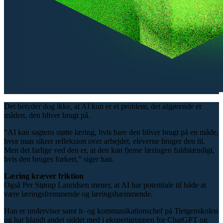
Det betyder dog ikke, at AI kun er et problem, det afgørende er
måden, den bliver brugt på.
“AI kan sagtens støtte læring, hvis bare den bliver brugt på en måde,
hvor man sikrer refleksion over arbejdet, eleverne bruger den til.
Men det farlige ved den er, at den kan fjerne læringen fuldstændigt,
hvis den bruges forkert,” siger han.
Læring kræver friktion
Også Per Størup Lauridsen mener, at AI har potentiale til både at
være læringsfremmende og læringshæmmende.
Han er underviser samt it- og kommunikationschef på Tietgenskolen
og har blandt andet siddet med i ekspertgruppen for ChatGPT og