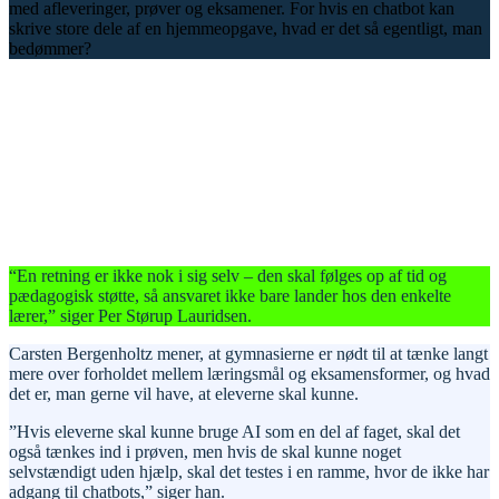
med afleveringer, prøver og eksamener. For hvis en chatbot kan
skrive store dele af en hjemmeopgave, hvad er det så egentligt, man
bedømmer?
“En retning er ikke nok i sig selv – den skal følges op af tid og
pædagogisk støtte, så ansvaret ikke bare lander hos den enkelte
lærer,” siger Per Størup Lauridsen.
Carsten Bergenholtz mener, at gymnasierne er nødt til at tænke langt
mere over forholdet mellem læringsmål og eksamensformer, og hvad
det er, man gerne vil have, at eleverne skal kunne.
”Hvis eleverne skal kunne bruge AI som en del af faget, skal det
også tænkes ind i prøven, men hvis de skal kunne noget
selvstændigt uden hjælp, skal det testes i en ramme, hvor de ikke har
adgang til chatbots,” siger han.