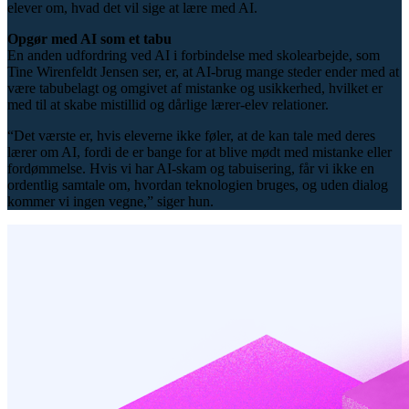
elever om, hvad det vil sige at lære med AI.
Opgør med AI som et tabu
En anden udfordring ved AI i forbindelse med skolearbejde, som
Tine Wirenfeldt Jensen ser, er, at AI-brug mange steder ender med at
være tabubelagt og omgivet af mistanke og usikkerhed, hvilket er
med til at skabe mistillid og dårlige lærer-elev relationer.
“Det værste er, hvis eleverne ikke føler, at de kan tale med deres
lærer om AI, fordi de er bange for at blive mødt med mistanke eller
fordømmelse. Hvis vi har AI-skam og tabuisering, får vi ikke en
ordentlig samtale om, hvordan teknologien bruges, og uden dialog
kommer vi ingen vegne,” siger hun.