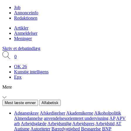
Job
Annonceinfo
Redaktionen
Artikler
Anmeldelser
Meninger
Skriv et debatindlæg
0
OK 26
Kunstig intelligens
Epx
Mere
Mest læste emner
Alfabetisk
Adgangskrav
Afskedigelser
Akademikerne
Alkoholpolitik
Almendannelse
anvendelsesorienteret undervisning
AP
APV
arb
Arbejdsglæde
Arbejdsmiljø
Arbejdspres
Arbejdstid
AT
Autisme
Autoriteter
Bæredygtighed
Besparelse
BNP