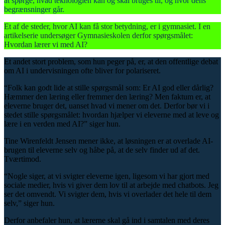
at spørge, hvad teknologien kan og skal bruges til, og hvor dens
begrænsninger går.
Et af de steder, hvor AI kan få stor betydning, er i gymnasiet. I en
artikelserie undersøger Gymnasieskolen derfor spørgsmålet:
Hvordan lærer vi med AI?
Et andet stort problem, som hun peger på, er, at den offentlige debat
om AI i undervisningen ofte bliver for polariseret.
“Folk kan godt lide at stille spørgsmål som: Er AI god eller dårlig?
Hæmmer den læring eller fremmer den læring? Men faktum er, at
eleverne bruger det, uanset hvad vi mener om det. Derfor bør vi i
stedet stille spørgsmålet: hvordan hjælper vi eleverne med at leve og
lære i en verden med AI?” siger hun.
Tine Wirenfeldt Jensen mener ikke, at løsningen er at overlade AI-
brugen til eleverne selv og håbe på, at de selv finder ud af det.
Tværtimod.
“Nogle siger, at vi svigter eleverne igen, ligesom vi har gjort med
sociale medier, hvis vi giver dem lov til at arbejde med chatbots. Jeg
ser det omvendt. Vi svigter dem, hvis vi overlader det hele til dem
selv,” siger hun.
Derfor anbefaler hun, at lærerne skal gå ind i samtalen med deres