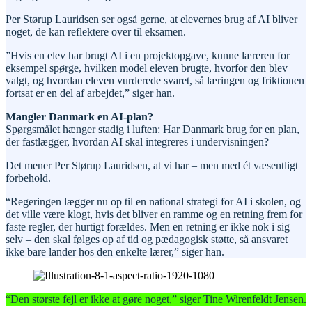
Per Størup Lauridsen ser også gerne, at elevernes brug af AI bliver
noget, de kan reflektere over til eksamen.
”Hvis en elev har brugt AI i en projektopgave, kunne læreren for
eksempel spørge, hvilken model eleven brugte, hvorfor den blev
valgt, og hvordan eleven vurderede svaret, så læringen og friktionen
fortsat er en del af arbejdet,” siger han.
Mangler Danmark en AI-plan?
Spørgsmålet hænger stadig i luften: Har Danmark brug for en plan,
der fastlægger, hvordan AI skal integreres i undervisningen?
Det mener Per Størup Lauridsen, at vi har – men med ét væsentligt
forbehold.
“Regeringen lægger nu op til en national strategi for AI i skolen, og
det ville være klogt, hvis det bliver en ramme og en retning frem for
faste regler, der hurtigt forældes. Men en retning er ikke nok i sig
selv – den skal følges op af tid og pædagogisk støtte, så ansvaret
ikke bare lander hos den enkelte lærer,” siger han.
“Den største fejl er ikke at gøre noget,” siger Tine Wirenfeldt Jensen.