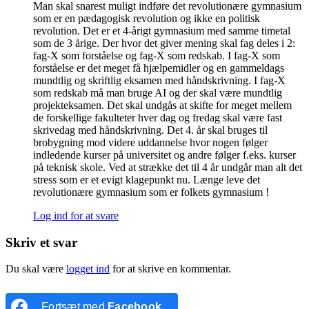
Man skal snarest muligt indføre det revolutionære gymnasium
som er en pædagogisk revolution og ikke en politisk
revolution. Det er et 4-årigt gymnasium med samme timetal
som de 3 årige. Der hvor det giver mening skal fag deles i 2:
fag-X som forståelse og fag-X som redskab. I fag-X som
forståelse er det meget få hjælpemidler og en gammeldags
mundtlig og skriftlig eksamen med håndskrivning. I fag-X
som redskab må man bruge AI og der skal være mundtlig
projekteksamen. Det skal undgås at skifte for meget mellem
de forskellige fakulteter hver dag og fredag skal være fast
skrivedag med håndskrivning. Det 4. år skal bruges til
brobygning mod videre uddannelse hvor nogen følger
indledende kurser på universitet og andre følger f.eks. kurser
på teknisk skole. Ved at strække det til 4 år undgår man alt det
stress som er et evigt klagepunkt nu. Længe leve det
revolutionære gymnasium som er folkets gymnasium !
Log ind for at svare
Skriv et svar
Du skal være
logget ind
for at skrive en kommentar.
Fortsæt med
Facebook