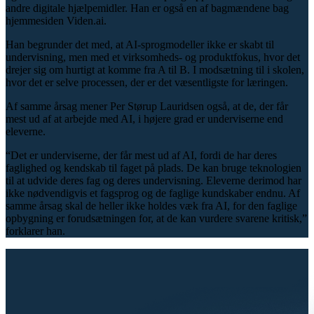
andre digitale hjælpemidler. Han er også en af bagmændene bag
hjemmesiden Viden.ai.
Han begrunder det med, at AI-sprogmodeller ikke er skabt til
undervisning, men med et virksomheds- og produktfokus, hvor det
drejer sig om hurtigt at komme fra A til B. I modsætning til i skolen,
hvor det er selve processen, der er det væsentligste for læringen.
Af samme årsag mener Per Størup Lauridsen også, at de, der får
mest ud af at arbejde med AI, i højere grad er underviserne end
eleverne.
“Det er underviserne, der får mest ud af AI, fordi de har deres
faglighed og kendskab til faget på plads. De kan bruge teknologien
til at udvide deres fag og deres undervisning. Eleverne derimod har
ikke nødvendigvis et fagsprog og de faglige kundskaber endnu. Af
samme årsag skal de heller ikke holdes væk fra AI, for den faglige
opbygning er forudsætningen for, at de kan vurdere svarene kritisk,”
forklarer han.