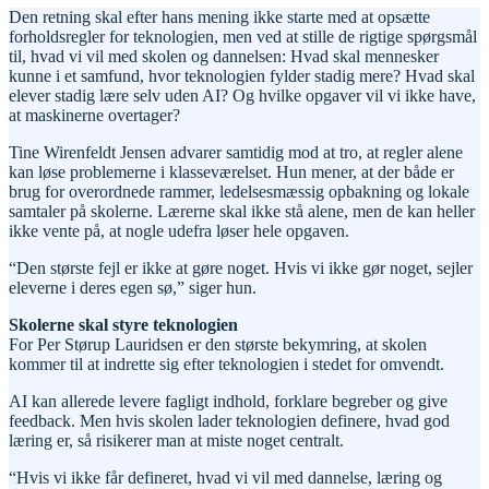
Den retning skal efter hans mening ikke starte med at opsætte
forholdsregler for teknologien, men ved at stille de rigtige spørgsmål
til, hvad vi vil med skolen og dannelsen: Hvad skal mennesker
kunne i et samfund, hvor teknologien fylder stadig mere? Hvad skal
elever stadig lære selv uden AI? Og hvilke opgaver vil vi ikke have,
at maskinerne overtager?
Tine Wirenfeldt Jensen advarer samtidig mod at tro, at regler alene
kan løse problemerne i klasseværelset. Hun mener, at der både er
brug for overordnede rammer, ledelsesmæssig opbakning og lokale
samtaler på skolerne. Lærerne skal ikke stå alene, men de kan heller
ikke vente på, at nogle udefra løser hele opgaven.
“Den største fejl er ikke at gøre noget. Hvis vi ikke gør noget, sejler
eleverne i deres egen sø,” siger hun.
Skolerne skal styre teknologien
For Per Størup Lauridsen er den største bekymring, at skolen
kommer til at indrette sig efter teknologien i stedet for omvendt.
AI kan allerede levere fagligt indhold, forklare begreber og give
feedback. Men hvis skolen lader teknologien definere, hvad god
læring er, så risikerer man at miste noget centralt.
“Hvis vi ikke får defineret, hvad vi vil med dannelse, læring og