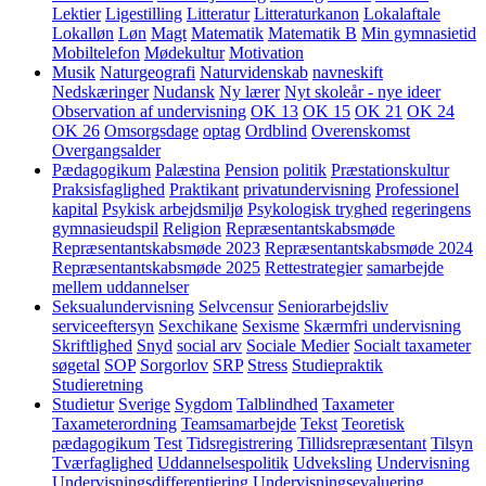
Lektier
Ligestilling
Litteratur
Litteraturkanon
Lokalaftale
Lokalløn
Løn
Magt
Matematik
Matematik B
Min gymnasietid
Mobiltelefon
Mødekultur
Motivation
Musik
Naturgeografi
Naturvidenskab
navneskift
Nedskæringer
Nudansk
Ny lærer
Nyt skoleår - nye ideer
Observation af undervisning
OK 13
OK 15
OK 21
OK 24
OK 26
Omsorgsdage
optag
Ordblind
Overenskomst
Overgangsalder
Pædagogikum
Palæstina
Pension
politik
Præstationskultur
Praksisfaglighed
Praktikant
privatundervisning
Professionel
kapital
Psykisk arbejdsmiljø
Psykologisk tryghed
regeringens
gymnasieudspil
Religion
Repræsentantskabsmøde
Repræsentantskabsmøde 2023
Repræsentantskabsmøde 2024
Repræsentantskabsmøde 2025
Rettestrategier
samarbejde
mellem uddannelser
Seksualundervisning
Selvcensur
Seniorarbejdsliv
serviceeftersyn
Sexchikane
Sexisme
Skærmfri undervisning
Skriftlighed
Snyd
social arv
Sociale Medier
Socialt taxameter
søgetal
SOP
Sorgorlov
SRP
Stress
Studiepraktik
Studieretning
Studietur
Sverige
Sygdom
Talblindhed
Taxameter
Taxameterordning
Teamsamarbejde
Tekst
Teoretisk
pædagogikum
Test
Tidsregistrering
Tillidsrepræsentant
Tilsyn
Tværfaglighed
Uddannelsespolitik
Udveksling
Undervisning
Undervisningsdifferentiering
Undervisningsevaluering