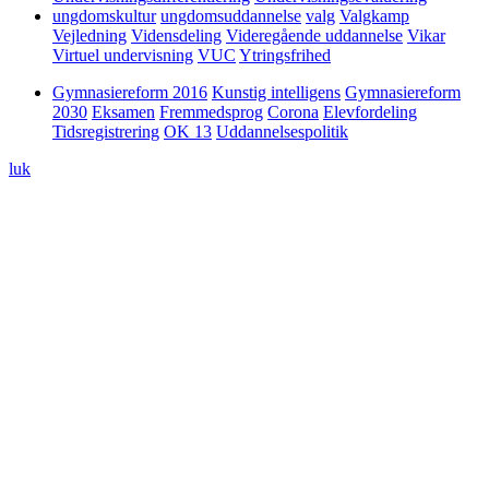
ungdomskultur
ungdomsuddannelse
valg
Valgkamp
Vejledning
Vidensdeling
Videregående uddannelse
Vikar
Virtuel undervisning
VUC
Ytringsfrihed
Gymnasiereform 2016
Kunstig intelligens
Gymnasiereform
2030
Eksamen
Fremmedsprog
Corona
Elevfordeling
Tidsregistrering
OK 13
Uddannelsespolitik
luk
4. juni 2026
Gymnasieelever er allerede
‘superbrugere’ – men hvordan lærer de