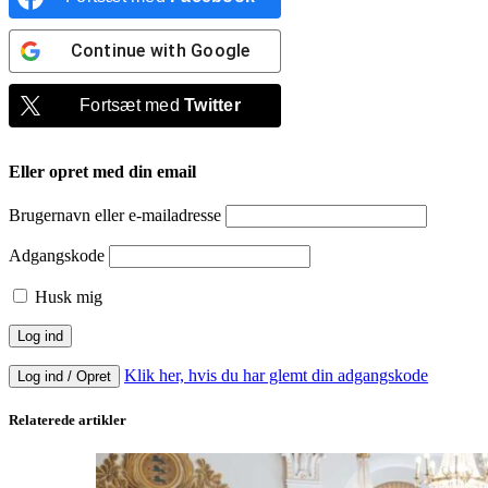
Continue with
Google
Fortsæt med
Twitter
Eller opret med din email
Brugernavn eller e-mailadresse
Adgangskode
Husk mig
Klik her, hvis du har glemt din adgangskode
Log ind / Opret
Relaterede artikler