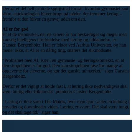
Derfor er det helt centrale spørgsmål fortsat, hvordan gymnasiet kan
sikre, at teknologien bliver brugt på måder, der fremmer læring –
fremfor at den bliver en genvej uden om den.
AI er for god
Et af de mennesker, der de senere år har beskæftiget sig meget med
kunstig intelligens i forbindelse med læring og uddannelse, er
Carsten Bergenholtz. Han er lektor ved Aarhus Universitet, og han
mener ikke, at AI er en dårlig ting, snarere det stikmodsatte.
“Problemet med AI, især i en gymnasie- og læringskontekst, er, at
den simpelthen er for god. Den kan simpelthen løse for mange af
opgaverne for eleverne, og gør det ganske udmærket,” siger Carsten
Bergenholtz.
Derfor er det vigtigt at holde fast i, at læring ikke nødvendigvis skal
være hurtig eller friktionsfri, pointerer Carsten Bergenholtz.
“Læring er ikke som i The Matrix, hvor man bare sætter en ledning i
hovedet og downloader viden. Læring er svært. Det skal være tungt,
og det skal tage tid,” siger han.