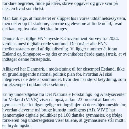
forklare begreber, finde på idéer, skrive opgaver og give svar på
næsten hvad som helst.
Man kan sige, at monsteret er sluppet løs i vores uddannelsessystem,
men det er op til skolerne, lærerne og eleverne at finde ud af, hvad
det kan, og hvordan det skal bruges.
Danmark er, ifølge FN’s nyeste E-Government Survey fra 2024,
verdens mest digitaliserede samfund. Den måler alle FN’s
medlemsstaters grad af digitalisering. Vi ligger nummer ét foran
Estland og Singapore – og det er ovenikøbet fjerde gang i træk, at vi
indtager denne førsteplads.
Alligevel har Danmark, i modsætning til for eksempel Estland, ikke
en grundlæggende national politisk plan for, hvordan AI skal
integreres i de dele af samfundet, hvor den har størst betydning, som
for eksempel i uddannelsessektoren.
En ny undersøgelse fra Det Nationale Forsknings- og Analysecenter
for Velfærd (VIVE) viser da også, at kun 23 procent af landets
gymnasier har lettilgængelige retningslinjer på deres hjemmeside for,
hvordan eleverne må bruge kunstig intelligens (AI). VIVE har
gennemgået digitale politikker på 160 danske gymnasier, og ifølge
forskeren bag undersøgelsen viser tallene, at gymnasierne står midt i
en brydningstid.