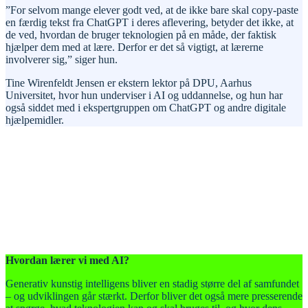
”For selvom mange elever godt ved, at de ikke bare skal copy-paste
en færdig tekst fra ChatGPT i deres aflevering, betyder det ikke, at
de ved, hvordan de bruger teknologien på en måde, der faktisk
hjælper dem med at lære. Derfor er det så vigtigt, at lærerne
involverer sig,” siger hun.
Tine Wirenfeldt Jensen er ekstern lektor på DPU, Aarhus
Universitet, hvor hun underviser i AI og uddannelse, og hun har
også siddet med i ekspertgruppen om ChatGPT og andre digitale
hjælpemidler.
Hvordan lærer vi med AI?
Generativ kunstig intelligens bliver en stadig større del af samfundet
– og udviklingen går stærkt. Derfor bliver det også mere presserende