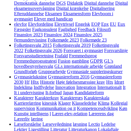
Demokratisk dannelse
DGS
Didaktik
Digital dannelse
Digital
eksamensovervågning
Digital krænkelse
Digitalisering
Efteruddannelse
Eksamen
Eksamensform
Elevboom i
gymnasiet
Elever med handicap
elevfor
Elevfordeling
Elevtrivsel
Engelsk
EOP
Epx
EU
Eux
Fængsler
Fagkonsulent
Faglighed
Feedback
Filosofi
Finanslov 2023
Finanslov 2024
Finanslov 2025
fjernundervisning
Folkemøde 2023
Folkemøde 23
Folketingsvalg 2015
Folketingsvalg 2019
Folketingsvalg
2022
Folketingsvalg 2026
Forsvaret i gymnasiet
Forsvarslinje
Forsvarsstudieretning
Frafald
Fremmedsprog
Fremmedsprogsstrategi
Fusion
gambling
GDPR
GL's
hovedbestyrelsesvalg
GLs internationale arbejde
Grønland
Grundforløb
Gruppearbejde
Gymnasiale suppleringskurser
Gymnasielukning
Gymnasiereform 2016
Gymnasiereform
2030
Hf
Hhx
Historie
Høje følelsesmæssige krav
Htx
Idræt
Indeklima
Indflydelse
Innovation
Integration
Internationalt
It
It i undervisning
It-forbud
Japan
Kandidatreform
Karakterer
Karakterkrav
Karakterræs
Karakterskala
Karrierelæring
kinesisk
Klager
Klasseledelse
Klima
Kollegial
supervision
Kommunikation og it
Kompetenceudvikling
Køn
Kunstig intelligens
l
Lærer-elev-relation
Lærerens dag
Lærerliv
læring
Læseforståelse
Læsevejledning
læsning
Lectio
Ledelse
Lektier
Ligestilling
Litteratur
Litteraturkanon
Lokalaftale