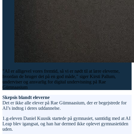
"AI er alligevel vores fremtid, så vi er nødt til at lære eleverne,
hvordan de bruger det på en god måde," siger Kirsti Pallum,
underviser og ansvarlig for digital undervisning på Rae
Gümnaasium
Skepsis blandt eleverne
Det er ikke alle elever på Rae Gümnaasium, der er begejstrede for
AI’s indtog i deres uddannelse.
1.g-eleven Daniel Kuusik startede på gymnasiet, samtidig med at AI
Leap blev igangsat, og han har dermed ikke oplevet gymnasietiden
uden.