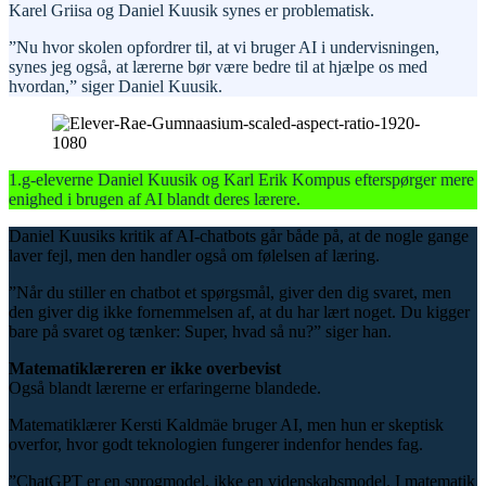
Karel Griisa og Daniel Kuusik synes er problematisk.
”Nu hvor skolen opfordrer til, at vi bruger AI i undervisningen,
synes jeg også, at lærerne bør være bedre til at hjælpe os med
hvordan,” siger Daniel Kuusik.
1.g-eleverne Daniel Kuusik og Karl Erik Kompus efterspørger mere
enighed i brugen af AI blandt deres lærere.
Daniel Kuusiks kritik af AI-chatbots går både på, at de nogle gange
laver fejl, men den handler også om følelsen af læring.
”Når du stiller en chatbot et spørgsmål, giver den dig svaret, men
den giver dig ikke fornemmelsen af, at du har lært noget. Du kigger
bare på svaret og tænker: Super, hvad så nu?” siger han.
Matematiklæreren er ikke overbevist
Også blandt lærerne er erfaringerne blandede.
Matematiklærer Kersti Kaldmäe bruger AI, men hun er skeptisk
overfor, hvor godt teknologien fungerer indenfor hendes fag.
”ChatGPT er en sprogmodel, ikke en videnskabsmodel. I matematik