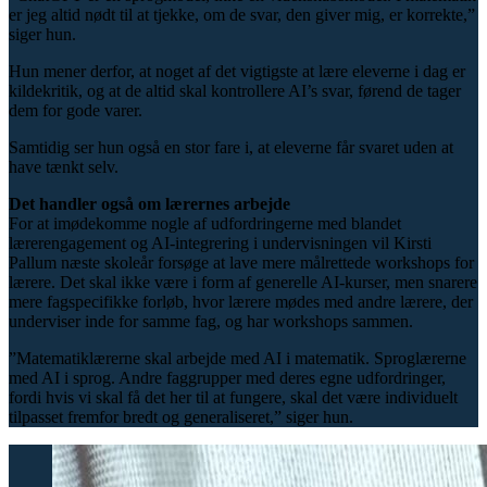
er jeg altid nødt til at tjekke, om de svar, den giver mig, er korrekte,”
siger hun.
Hun mener derfor, at noget af det vigtigste at lære eleverne i dag er
kildekritik, og at de altid skal kontrollere AI’s svar, førend de tager
dem for gode varer.
Samtidig ser hun også en stor fare i, at eleverne får svaret uden at
have tænkt selv.
Det handler også om lærernes arbejde
For at imødekomme nogle af udfordringerne med blandet
lærerengagement og AI-integrering i undervisningen vil Kirsti
Pallum næste skoleår forsøge at lave mere målrettede workshops for
lærere. Det skal ikke være i form af generelle AI-kurser, men snarere
mere fagspecifikke forløb, hvor lærere mødes med andre lærere, der
underviser inde for samme fag, og har workshops sammen.
”Matematiklærerne skal arbejde med AI i matematik. Sproglærerne
med AI i sprog. Andre faggrupper med deres egne udfordringer,
fordi hvis vi skal få det her til at fungere, skal det være individuelt
tilpasset fremfor bredt og generaliseret,” siger hun.