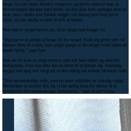
bruge AI som støtte fremfor svargiver, og derfor oplever han, at
elevversionen hjælper ham bedre, da den ikke bare springer frem til
facit, men i stedet rent faktisk indgår i en dialog med ham på en
måde, så han stadig er nødt til selv at tænke.
Men han er meget bevist om, hvor meget han bruger AI.
”Jeg prøver at undgå at bruge AI for meget, fordi jeg gerne selv vil
komme frem til svaret, men nogle gange er det meget svært uden en
smule hjælp,” siger han.
Han ser AI som en slags mentor, især når han sidder og arbejder
derhjemme, hvor han ikke har en lærer til at hjælpe sig. Samtidig
lægger han dog stor vægt på, at den aldrig må erstatte lærerens rolle.
”Den menneskelige rolle, som en lærer udfylder, er virkelig vigtig.
Mennesker er sociale dyr, og vi har stadig brug for lærere til at
opretholde den menneskelige forbindelse,” siger Karel Griisa.