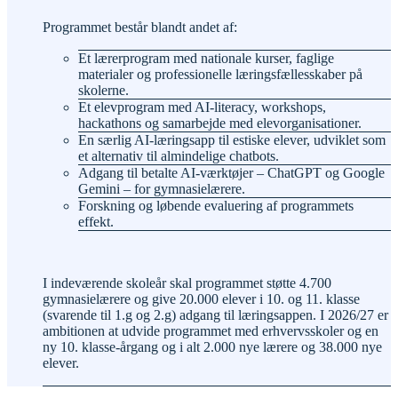
Programmet består blandt andet af:
Et lærerprogram med nationale kurser, faglige
materialer og professionelle læringsfællesskaber på
skolerne.
Et elevprogram med AI-literacy, workshops,
hackathons og samarbejde med elevorganisationer.
En særlig AI-læringsapp til estiske elever, udviklet som
et alternativ til almindelige chatbots.
Adgang til betalte AI-værktøjer – ChatGPT og Google
Gemini – for gymnasielærere.
Forskning og løbende evaluering af programmets
effekt.
I indeværende skoleår skal programmet støtte 4.700
gymnasielærere og give 20.000 elever i 10. og 11. klasse
(svarende til 1.g og 2.g) adgang til læringsappen. I 2026/27 er
ambitionen at udvide programmet med erhvervsskoler og en
ny 10. klasse-årgang og i alt 2.000 nye lærere og 38.000 nye
elever.