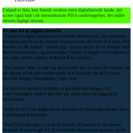
Estland er ikke kun blandt verdens mest digitaliserede lande, det
scorer også højt i de internationale PISA-undersøgelser, der måler
elevers faglige niveau.
AI som del af digital dannelse
I Estland er
digital kompetence
allerede skrevet ind i den nationale
læreplan som én af de centrale kompetencer, eleverne skal lære. Det
betyder, at alle lærere – uanset fag – har et ansvar for at arbejde med
digital kompetence, og nu forsøger Estland at bygge AI-kompetence
ind i den samme ramme, forklarer Riin Saadjärv.
”Det betyder ikke, at alle fag skal handle om AI, men det betyder, at
alle lærere på en eller anden måde skal forholde sig til, hvordan
eleverne bruger teknologien,” siger hun.
For selv hvis læreren beslutter, at der ikke skal bruges AI i
undervisningen, ændrer det ikke på, at eleverne har adgang til
teknologien.
Derfor er AI Leap ifølge hende ikke blot et teknologiprogram, det er
et pædagogisk program.
“Med AI Leap tager vi et skridt fremad. Vi ønsker at vise lærere,
hvordan de kan bruge AI til at forbedre elevers læringsevne og det