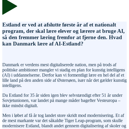
Estland er ved at afslutte første år af et nationalt
program, der skal lære elever og lærere at bruge AI,
så den fremmer læring fremfor at fjerne den. Hvad
kan Danmark lære af AI-Estland?
Danmark er verdens mest digitaliserede nation, men på trods af
politiske ambitioner mangler vi stadig en plan for kunstig intelligens
(AI) i uddannelserne. Derfor kan vi formentligt lære en hel del af et
lille land på den anden side af Østersøen, især når det gælder kunstig
intelligens.
Da Estland for 35 år siden igen blev selvstændigt efter 51 år under
Sovjetunionen, var landet på mange måder bagefter Vesteuropa –
ikke mindst digitalt.
Men i løbet af få år tog landet store skridt mod modernisering. Et af
de mest markante var det såkaldte Tiger Leap-program, som skulle
modernisere Estland, blandt andet gennem digitalisering af skoler og