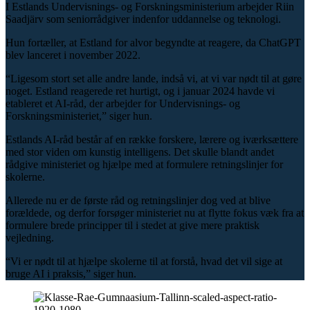
I Estlands Undervisnings- og Forskningsministerium arbejder Riin
Saadjärv som seniorrådgiver indenfor uddannelse og teknologi.
Hun fortæller, at Estland for alvor begyndte at reagere, da ChatGPT
blev lanceret i november 2022.
“Ligesom stort set alle andre lande, indså vi, at vi var nødt til at gøre
noget. Estland reagerede ret hurtigt, og i januar 2024 havde vi
etableret et AI-råd, der arbejder for Undervisnings- og
Forskningsministeriet,” siger hun.
Estlands AI-råd består af en række forskere, lærere og iværksættere
med stor viden om kunstig intelligens. Det skulle blandt andet
rådgive ministeriet og hjælpe med at formulere retningslinjer for
skolerne.
Allerede nu er de første råd og retningslinjer dog ved at blive
forældede, og derfor forsøger ministeriet nu at flytte fokus væk fra at
formulere brede principper til i stedet at give mere praktisk
vejledning.
“Vi er nødt til at hjælpe skolerne til at forstå, hvad det vil sige at
bruge AI i praksis,” siger hun.