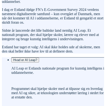
uddannelser.
I dag er Estland ifølge FN’s E-Government Survey 2024 verdens
næstmest digitaliserede samfund – kun overgået af Danmark, men
når det kommer til AI i uddannelserne, er Estland til gengæld et stort
skridt foran os.
Sidste år lancerede det lille baltiske land nemlig AI Leap. Et
nationalt program, der skal hjælpe skoler, lærere og elever med at
integrere og bruge kunstig intelligens i undervisningen.
Estland har taget et valg: AI skal ikke holdes ude af skolerne, men
den skal heller ikke have lov til at definere dem.
Hvad er AI Leap?
AI Leap er Estlands nationale program for kunstig intelligens i
uddannelserne.
Programmet skal hjælpe skoler med at tilpasse sig en hverdag
med AI og sikre, at teknologien understøtter læring i stedet for
at erstatte den.