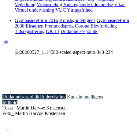
Vejledning
Vidensdeling
Videregående uddannelse
Vikar
Virtuel undervisning
VUC
Ytringsfrihed
Gymnasiereform 2016
Kunstig intelligens
Gymnasiereform
2030
Eksamen
Fremmedsprog
Corona
Elevfordeling
Tidsregistrering
OK 13
Uddannelsespolitik
luk
11. juni 2026
Estlands AI-råd til Danmark: Inkluder
lærerne fra dag ét
Uddannelsespolitik
Undervisning
Kunstig intelligens
Indhold
Tekst_
Martin Harvøe Kristensen
Foto_
Martin Harvøe Kristensen