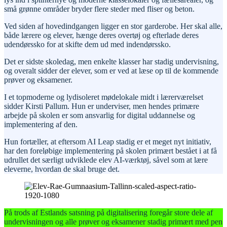
små grønne områder bryder flere steder med fliser og beton.
Ved siden af hovedindgangen ligger en stor garderobe. Her skal alle,
både lærere og elever, hænge deres overtøj og efterlade deres
udendørssko for at skifte dem ud med indendørssko.
Det er sidste skoledag, men enkelte klasser har stadig undervisning,
og overalt sidder der elever, som er ved at læse op til de kommende
prøver og eksamener.
I et topmoderne og lydisoleret mødelokale midt i lærerværelset
sidder Kirsti Pallum. Hun er underviser, men hendes primære
arbejde på skolen er som ansvarlig for digital uddannelse og
implementering af den.
Hun fortæller, at eftersom AI Leap stadig er et meget nyt initiativ,
har den foreløbige implementering på skolen primært bestået i at få
udrullet det særligt udviklede elev AI-værktøj, såvel som at lære
eleverne, hvordan de skal bruge det.
På trods af Estlands satsning på digitalisering foregår store dele af
undervisningen og alle prøver og eksamener stadig primært med pen