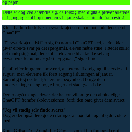
og papir.
Dette er dog ved at ændre sig, da forsøg med digitale prøver allerede
er i gang og skal implementeres i større skala startende fra næste år.
Kirsti Pallum beskriver elevværktøjet som markant anderledes end
ChatGPT.
”Elevværktøjet adskiller sig fra normal ChatGPT ved, at det ikke
giver direkte svar på det spørgsmål, eleven måtte stille. I stedet stiller
det modspørgsmål, der skal få eleverne til at tænke selv og
reevaluere, hvordan de går til opgaven,” siger hun.
En af udfordringerne har været, at lærerne fik adgang til værktøjet i
august, men eleverne fik først adgang i slutningen af januar.
Samtidig tog det tid, før lærerne begyndte at bruge det i
undervisningen – og nogle bruger det stadigvæk ikke.
Der er også mange elever, der hellere vil bruge den almindelige
ChatGPT fremfor skoleversionen, fordi den bare giver dem svaret.
“Jeg vil stadig selv finde svaret”
Dog er der også flere gode erfaringer at tage fat i og arbejde videre
med.
Karel Griisa går i 2.g på Rae Gümnaasium. Han foretrækker at