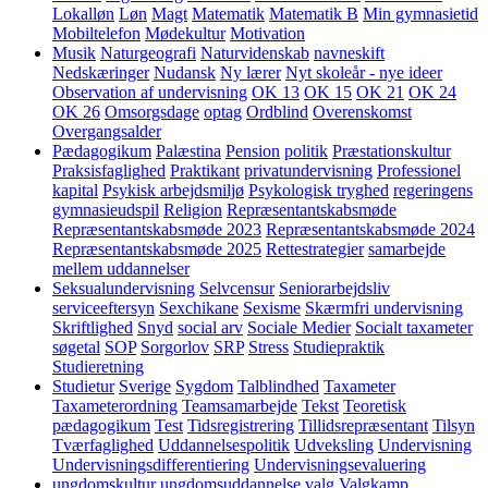
Lokalløn
Løn
Magt
Matematik
Matematik B
Min gymnasietid
Mobiltelefon
Mødekultur
Motivation
Musik
Naturgeografi
Naturvidenskab
navneskift
Nedskæringer
Nudansk
Ny lærer
Nyt skoleår - nye ideer
Observation af undervisning
OK 13
OK 15
OK 21
OK 24
OK 26
Omsorgsdage
optag
Ordblind
Overenskomst
Overgangsalder
Pædagogikum
Palæstina
Pension
politik
Præstationskultur
Praksisfaglighed
Praktikant
privatundervisning
Professionel
kapital
Psykisk arbejdsmiljø
Psykologisk tryghed
regeringens
gymnasieudspil
Religion
Repræsentantskabsmøde
Repræsentantskabsmøde 2023
Repræsentantskabsmøde 2024
Repræsentantskabsmøde 2025
Rettestrategier
samarbejde
mellem uddannelser
Seksualundervisning
Selvcensur
Seniorarbejdsliv
serviceeftersyn
Sexchikane
Sexisme
Skærmfri undervisning
Skriftlighed
Snyd
social arv
Sociale Medier
Socialt taxameter
søgetal
SOP
Sorgorlov
SRP
Stress
Studiepraktik
Studieretning
Studietur
Sverige
Sygdom
Talblindhed
Taxameter
Taxameterordning
Teamsamarbejde
Tekst
Teoretisk
pædagogikum
Test
Tidsregistrering
Tillidsrepræsentant
Tilsyn
Tværfaglighed
Uddannelsespolitik
Udveksling
Undervisning
Undervisningsdifferentiering
Undervisningsevaluering
ungdomskultur
ungdomsuddannelse
valg
Valgkamp