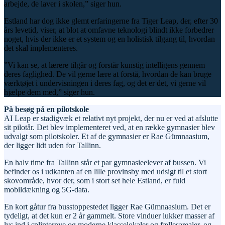
arbejde, de laver i skolen,” siger hun.
Estland har dog ikke glemt erfaringerne fra Tiger Leap, der, efter 30
års levetid, viser, at blot at omfavne teknologi blindt ikke forbedrer
noget, hvis der ikke er et system og en holistisk tilgang til, hvordan
det skal implementeres.
”Vi kan se, at lærere tilgår og forstår kunstig intelligens gennem
deres faglighed. De vil gerne lære at forstå, hvordan de kan bruge
værktøjet i undervisningen i deres fag, og det er det, vi gerne vil
hjælpe dem med,” siger hun.
På besøg på en pilotskole
AI Leap er stadigvæk et relativt nyt projekt, der nu er ved at afslutte
sit pilotår. Det blev implementeret ved, at en række gymnasier blev
udvalgt som pilotskoler. Et af de gymnasier er Rae Gümnaasium,
der ligger lidt uden for Tallinn.
En halv time fra Tallinn står et par gymnasieelever af bussen. Vi
befinder os i udkanten af en lille provinsby med udsigt til et stort
skovområde, hvor der, som i stort set hele Estland, er fuld
mobildækning og 5G-data.
En kort gåtur fra busstoppestedet ligger Rae Gümnaasium. Det er
tydeligt, at det kun er 2 år gammelt. Store vinduer lukker masser af
lys ind i splinternye og moderne klasselokaler og fællesarealer, og