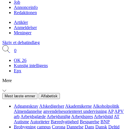
Job
Annonceinfo
Redaktionen
Artikler
Anmeldelser
Meninger
Skriv et debatindlæg
0
OK 26
Kunstig intelligens
Epx
Mere
Mest læste emner
Alfabetisk
Adgangskrav
Afskedigelser
Akademikerne
Alkoholpolitik
Almendannelse
anvendelsesorienteret undervisning
AP
APV
arb
Arbejdsglæde
Arbejdsmiljø
Arbejdspres
Arbejdstid
AT
Autisme
Autoriteter
Bæredygtighed
Besparelse
BNP
Brobygning
campus
Corona
Dannelse
Dans
Dansk
Deltid