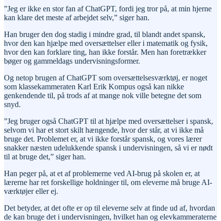
”Jeg er ikke en stor fan af ChatGPT, fordi jeg tror på, at min hjerne
kan klare det meste af arbejdet selv,” siger han.
Han bruger den dog stadig i mindre grad, til blandt andet spansk,
hvor den kan hjælpe med oversættelser eller i matematik og fysik,
hvor den kan forklare ting, han ikke forstår. Men han foretrækker
bøger og gammeldags undervisningsformer.
Og netop brugen af ChatGPT som oversættelsesværktøj, er noget
som klassekammeraten Karl Erik Kompus også kan nikke
genkendende til, på trods af at mange nok ville betegne det som
snyd.
”Jeg bruger også ChatGPT til at hjælpe med oversættelser i spansk,
selvom vi har et stort skilt hængende, hvor der står, at vi ikke må
bruge det. Problemet er, at vi ikke forstår spansk, og vores lærer
snakker næsten udelukkende spansk i undervisningen, så vi er nødt
til at bruge det,” siger han.
Han peger på, at et af problemerne ved AI-brug på skolen er, at
lærerne har ret forskellige holdninger til, om eleverne må bruge AI-
værktøjer eller ej.
Det betyder, at det ofte er op til eleverne selv at finde ud af, hvordan
de kan bruge det i undervisningen, hvilket han og elevkammeraterne