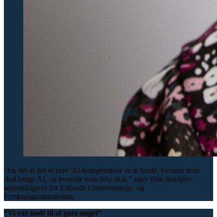
"En del af det at lære 'AI-kompetencer' er at forstå, hvornår man
skal bruge AI, og hvornår man ikke skal," siger Riin Saadjärv,
seniorrådgiver for Estlands Undervisnings- og
Forskningsministerium.
“Vi var nødt til at gøre noget”