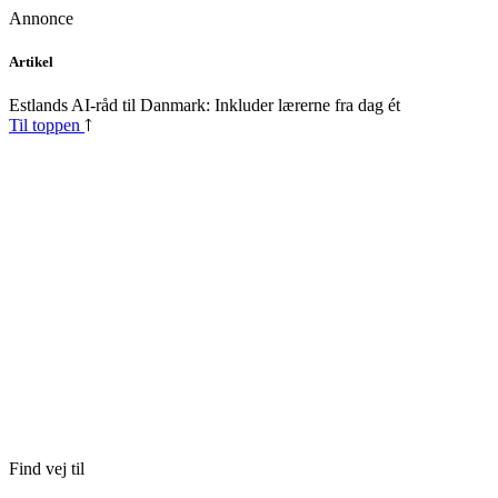
Annonce
Skip
Artikel
to
content
Estlands AI-råd til Danmark: Inkluder lærerne fra dag ét
Til toppen
Find vej til