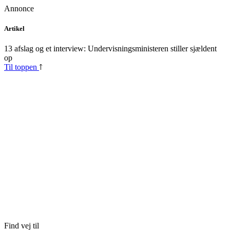
Annonce
Skip
Artikel
to
content
13 afslag og et interview: Undervisningsministeren stiller sjældent
op
Til toppen
Find vej til