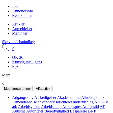
Job
Annonceinfo
Redaktionen
Artikler
Anmeldelser
Meninger
Skriv et debatindlæg
0
OK 26
Kunstig intelligens
Epx
Mere
Mest læste emner
Alfabetisk
Adgangskrav
Afskedigelser
Akademikerne
Alkoholpolitik
Almendannelse
anvendelsesorienteret undervisning
AP
APV
arb
Arbejdsglæde
Arbejdsmiljø
Arbejdspres
Arbejdstid
AT
Autisme
Autoriteter
Bæredygtighed
Besparelse
BNP