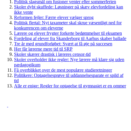
Politisk slagsmål om fusioner venter efter sommerferien
Skoler dybt skuffede: Løsninger på skæv elevfordeling kan
ikke vente
Reformen fejler: Færre elever vælger sprog
Politisk flertal: Nyt taxameter skal skrue væsentligt ned for
konkurrencen om eleverne
Lærere og elever frygter forkerte bedømmelser til eksamen
Fordeling af elever fra Skanderborg til Aarhus skaber ballade
Tre år med grundforløbet: Svært at få øje på succesen
Her får lærerne mere tid til SRP
Skoler skærer drastisk i læreres censor-tid
Skoler overholder ikke regler: Nye lærere må klare sig uden
pædagogikum
Få overblikket over de mest populære studieretninger
Politikere: Optagelsesprøve til uddannelsesparate er spild af
tid
Alle er enige: Regler for optagelse til gymnasiet er en ommer