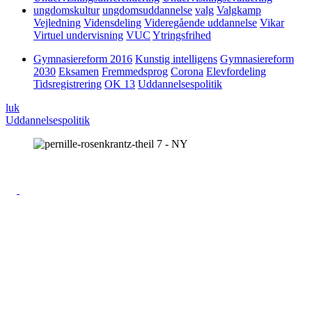
ungdomskultur
ungdomsuddannelse
valg
Valgkamp
Vejledning
Vidensdeling
Videregående uddannelse
Vikar
Virtuel undervisning
VUC
Ytringsfrihed
Gymnasiereform 2016
Kunstig intelligens
Gymnasiereform
2030
Eksamen
Fremmedsprog
Corona
Elevfordeling
Tidsregistrering
OK 13
Uddannelsespolitik
luk
Uddannelsespolitik