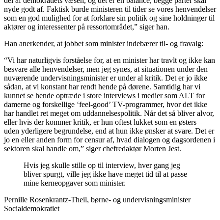
del af demokratiets væsen, og det er en balance, begge parter skal
nyde godt af. Faktisk burde ministeren til tider se vores henvendelser
som en god mulighed for at forklare sin politik og sine holdninger til
aktører og interessenter på ressortområdet,” siger han.
Han anerkender, at jobbet som minister indebærer til- og fravalg:
“Vi har naturligvis forståelse for, at en minister har travlt og ikke kan
besvare alle henvendelser, men jeg synes, at situationen under den
nuværende undervisningsminister er under al kritik. Det er jo ikke
sådan, at vi konstant har rendt hende på dørene. Samtidig har vi
kunnet se hende optræde i store interviews i medier som ALT for
damerne og forskellige ‘feel-good’ TV-programmer, hvor det ikke
har handlet ret meget om uddannelsespolitik. Når det så bliver alvor,
eller hvis der kommer kritik, er hun oftest lukket som en østers –
uden yderligere begrundelse, end at hun ikke ønsker at svare. Det er
jo en eller anden form for censur af, hvad dialogen og dagsordenen i
sektoren skal handle om,” siger chefredaktør Morten Jest.
Hvis jeg skulle stille op til interview, hver gang jeg
bliver spurgt, ville jeg ikke have meget tid til at passe
mine kerneopgaver som minister.
Pernille Rosenkrantz-Theil, børne- og undervisningsminister
Socialdemokratiet