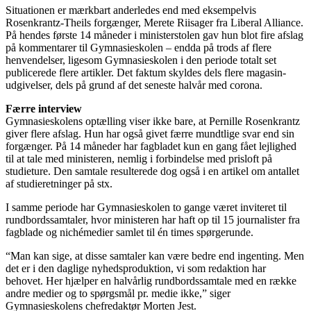
Situationen er mærkbart anderledes end med eksempelvis
Rosenkrantz-Theils forgænger, Merete Riisager fra Liberal Alliance.
På hendes første 14 måneder i ministerstolen gav hun blot fire afslag
på kommentarer til Gymnasieskolen – endda på trods af flere
henvendelser, ligesom Gymnasieskolen i den periode totalt set
publicerede flere artikler. Det faktum skyldes dels flere magasin-
udgivelser, dels på grund af det seneste halvår med corona.
Færre interview
Gymnasieskolens optælling viser ikke bare, at Pernille Rosenkrantz
giver flere afslag. Hun har også givet færre mundtlige svar end sin
forgænger. På 14 måneder har fagbladet kun en gang fået lejlighed
til at tale med ministeren, nemlig i forbindelse med prisloft på
studieture. Den samtale resulterede dog også i en artikel om antallet
af studieretninger på stx.
I samme periode har Gymnasieskolen to gange været inviteret til
rundbordssamtaler, hvor ministeren har haft op til 15 journalister fra
fagblade og nichémedier samlet til én times spørgerunde.
“Man kan sige, at disse samtaler kan være bedre end ingenting. Men
det er i den daglige nyhedsproduktion, vi som redaktion har
behovet. Her hjælper en halvårlig rundbordssamtale med en række
andre medier og to spørgsmål pr. medie ikke,” siger
Gymnasieskolens chefredaktør Morten Jest.