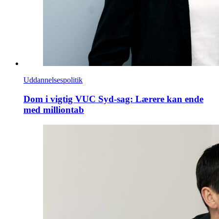
Uddannelsespolitik
Dom i vigtig VUC Syd-sag: Lærere kan ende
med milliontab