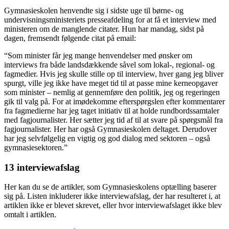
Gymnasieskolen henvendte sig i sidste uge til børne- og
undervisningsministeriets presseafdeling for at få et interview med
ministeren om de manglende citater. Hun har mandag, sidst på
dagen, fremsendt følgende citat på email:
“Som minister får jeg mange henvendelser med ønsker om
interviews fra både landsdækkende såvel som lokal-, regional- og
fagmedier. Hvis jeg skulle stille op til interview, hver gang jeg bliver
spurgt, ville jeg ikke have meget tid til at passe mine kerneopgaver
som minister – nemlig at gennemføre den politik, jeg og regeringen
gik til valg på. For at imødekomme efterspørgslen efter kommentarer
fra fagmedierne har jeg taget initiativ til at holde rundbordssamtaler
med fagjournalister. Her sætter jeg tid af til at svare på spørgsmål fra
fagjournalister. Her har også Gymnasieskolen deltaget. Derudover
har jeg selvfølgelig en vigtig og god dialog med sektoren – også
gymnasiesektoren.”
13 interviewafslag
Her kan du se de artikler, som Gymnasieskolens optælling baserer
sig på. Listen inkluderer ikke interviewafslag, der har resulteret i, at
artiklen ikke er blevet skrevet, eller hvor interviewafslaget ikke blev
omtalt i artiklen.