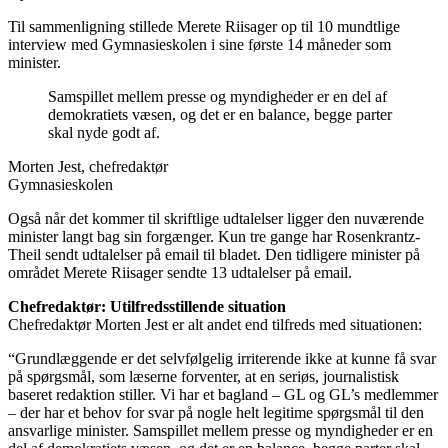
Til sammenligning stillede Merete Riisager op til 10 mundtlige
interview med Gymnasieskolen i sine første 14 måneder som
minister.
Samspillet mellem presse og myndigheder er en del af
demokratiets væsen, og det er en balance, begge parter
skal nyde godt af.
Morten Jest, chefredaktør
Gymnasieskolen
Også når det kommer til skriftlige udtalelser ligger den nuværende
minister langt bag sin forgænger. Kun tre gange har Rosenkrantz-
Theil sendt udtalelser på email til bladet. Den tidligere minister på
området Merete Riisager sendte 13 udtalelser på email.
Chefredaktør: Utilfredsstillende situation
Chefredaktør Morten Jest er alt andet end tilfreds med situationen:
“Grundlæggende er det selvfølgelig irriterende ikke at kunne få svar
på spørgsmål, som læserne forventer, at en seriøs, journalistisk
baseret redaktion stiller. Vi har et bagland – GL og GL’s medlemmer
– der har et behov for svar på nogle helt legitime spørgsmål til den
ansvarlige minister. Samspillet mellem presse og myndigheder er en