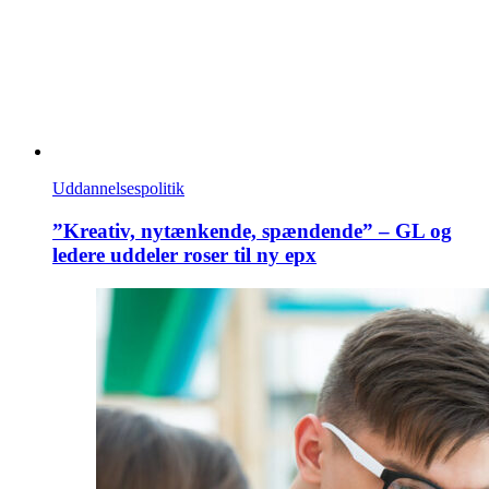
Uddannelsespolitik
”Kreativ, nytænkende, spændende” – GL og
ledere uddeler roser til ny epx