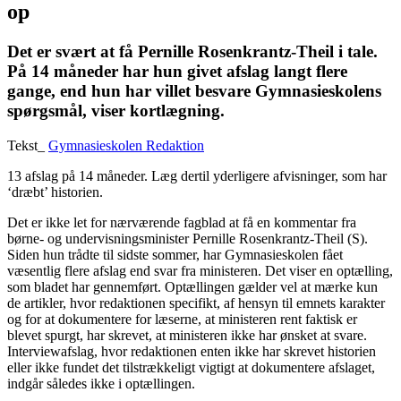
op
Det er svært at få Pernille Rosenkrantz-Theil i tale.
På 14 måneder har hun givet afslag langt flere
gange, end hun har villet besvare Gymnasieskolens
spørgsmål, viser kortlægning.
Tekst_
Gymnasieskolen Redaktion
13 afslag på 14 måneder. Læg dertil yderligere afvisninger, som har
‘dræbt’ historien.
Det er ikke let for nærværende fagblad at få en kommentar fra
børne- og undervisningsminister Pernille Rosenkrantz-Theil (S).
Siden hun trådte til sidste sommer, har Gymnasieskolen fået
væsentlig flere afslag end svar fra ministeren. Det viser en optælling,
som bladet har gennemført. Optællingen gælder vel at mærke kun
de artikler, hvor redaktionen specifikt, af hensyn til emnets karakter
og for at dokumentere for læserne, at ministeren rent faktisk er
blevet spurgt, har skrevet, at ministeren ikke har ønsket at svare.
Interviewafslag, hvor redaktionen enten ikke har skrevet historien
eller ikke fundet det tilstrækkeligt vigtigt at dokumentere afslaget,
indgår således ikke i optællingen.