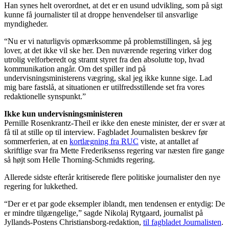
Han synes helt overordnet, at det er en usund udvikling, som på sigt
kunne få journalister til at droppe henvendelser til ansvarlige
myndigheder.
“Nu er vi naturligvis opmærksomme på problemstillingen, så jeg
lover, at det ikke vil ske her. Den nuværende regering virker dog
utrolig velforberedt og stramt styret fra den absolutte top, hvad
kommunikation angår. Om det spiller ind på
undervisningsministerens vægring, skal jeg ikke kunne sige. Lad
mig bare fastslå, at situationen er utilfredsstillende set fra vores
redaktionelle synspunkt.”
Ikke kun undervisningsministeren
Pernille Rosenkrantz-Theil er ikke den eneste minister, der er svær at
få til at stille op til interview. Fagbladet Journalisten beskrev før
sommerferien, at en
kortlægning fra RUC
viste, at antallet af
skriftlige svar fra Mette Frederiksenss regering var næsten fire gange
så højt som Helle Thorning-Schmidts regering.
Allerede sidste efterår kritiserede flere politiske journalister den nye
regering for lukkethed.
“Der er et par gode eksempler iblandt, men tendensen er entydig: De
er mindre tilgængelige,” sagde Nikolaj Rytgaard, journalist på
Jyllands-Postens Christiansborg-redaktion,
til fagbladet Journalisten
.