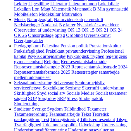
Lektier
Ligestilling
Litteratur
Litteraturkanon
Lokalaftale
Lokalløn
Løn
Magt
Matematik
Matematik B
Min gymnasietid
Mobiltelefon
Mødekultur
Motivation
Musik
Naturgeografi
Naturvidenskab
navneskift
Nedskæringer
Nudansk
Ny lærer
Nyt skoleår - nye ideer
Observation af undervisning
OK 13
OK 15
OK 21
OK 24
OK 26
Omsorgsdage
optag
Ordblind
Overenskomst
Overgangsalder
Pædagogikum
Palæstina
Pension
politik
Præstationskultur
Praksisfaglighed
Praktikant
privatundervisning
Professionel
kapital
Psykisk arbejdsmiljø
Psykologisk tryghed
regeringens
gymnasieudspil
Religion
Repræsentantskabsmøde
Repræsentantskabsmøde 2023
Repræsentantskabsmøde 2024
Repræsentantskabsmøde 2025
Rettestrategier
samarbejde
mellem uddannelser
Seksualundervisning
Selvcensur
Seniorarbejdsliv
serviceeftersyn
Sexchikane
Sexisme
Skærmfri undervisning
Skriftlighed
Snyd
social arv
Sociale Medier
Socialt taxameter
søgetal
SOP
Sorgorlov
SRP
Stress
Studiepraktik
Studieretning
Studietur
Sverige
Sygdom
Talblindhed
Taxameter
Taxameterordning
Teamsamarbejde
Tekst
Teoretisk
pædagogikum
Test
Tidsregistrering
Tillidsrepræsentant
Tilsyn
Tværfaglighed
Uddannelsespolitik
Udveksling
Undervisning
Undervisningsdifferentiering
Undervisningsevaluering