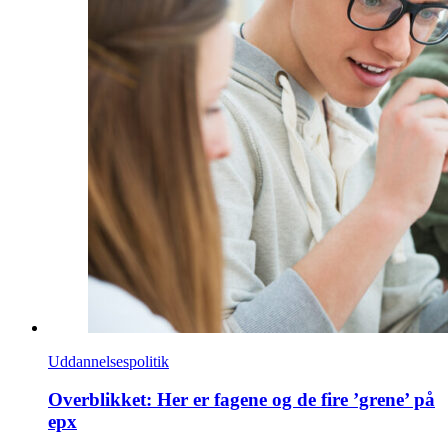
Uddannelsespolitik
Overblikket: Her er fagene og de fire ’grene’ på
epx