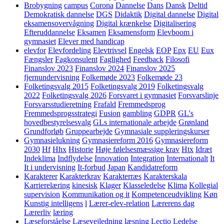
Brobygning
campus
Corona
Dannelse
Dans
Dansk
Deltid
Demokratisk dannelse
DGS
Didaktik
Digital dannelse
Digital
eksamensovervågning
Digital krænkelse
Digitalisering
Efteruddannelse
Eksamen
Eksamensform
Elevboom i
gymnasiet
Elever med handicap
elevfor
Elevfordeling
Elevtrivsel
Engelsk
EOP
Epx
EU
Eux
Fængsler
Fagkonsulent
Faglighed
Feedback
Filosofi
Finanslov 2023
Finanslov 2024
Finanslov 2025
fjernundervisning
Folkemøde 2023
Folkemøde 23
Folketingsvalg 2015
Folketingsvalg 2019
Folketingsvalg
2022
Folketingsvalg 2026
Forsvaret i gymnasiet
Forsvarslinje
Forsvarsstudieretning
Frafald
Fremmedsprog
Fremmedsprogsstrategi
Fusion
gambling
GDPR
GL's
hovedbestyrelsesvalg
GLs internationale arbejde
Grønland
Grundforløb
Gruppearbejde
Gymnasiale suppleringskurser
Gymnasielukning
Gymnasiereform 2016
Gymnasiereform
2030
Hf
Hhx
Historie
Høje følelsesmæssige krav
Htx
Idræt
Indeklima
Indflydelse
Innovation
Integration
Internationalt
It
It i undervisning
It-forbud
Japan
Kandidatreform
Karakterer
Karakterkrav
Karakterræs
Karakterskala
Karrierelæring
kinesisk
Klager
Klasseledelse
Klima
Kollegial
supervision
Kommunikation og it
Kompetenceudvikling
Køn
Kunstig intelligens
l
Lærer-elev-relation
Lærerens dag
Lærerliv
læring
Læseforståelse
Læsevejledning
læsning
Lectio
Ledelse