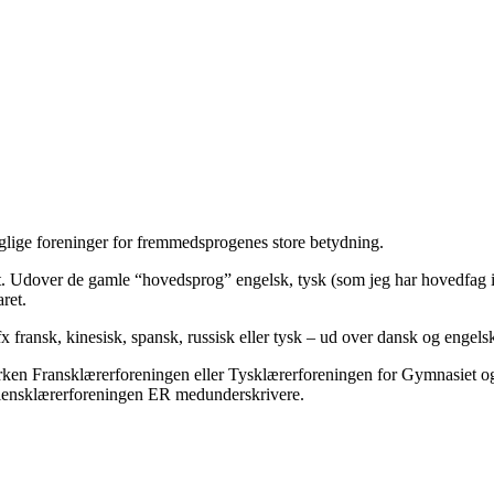
lige foreninger for fremmedsprogenes store betydning.
Udover de gamle “hovedsprog” engelsk, tysk (som jeg har hovedfag i) o
ret.
x fransk, kinesisk, spansk, russisk eller tysk – ud over dansk og engels
hverken Fransklærerforeningen eller Tysklærerforeningen for Gymnasiet
aliensklærerforeningen ER medunderskrivere.