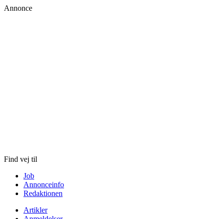
Annonce
Skip
to
content
Find vej til
Job
Annonceinfo
Redaktionen
Artikler
Anmeldelser