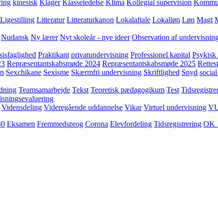
ring
kinesisk
Klager
Klasseledelse
Klima
Kollegial supervision
Kommuni
Ligestilling
Litteratur
Litteraturkanon
Lokalaftale
Lokalløn
Løn
Magt
Nudansk
Ny lærer
Nyt skoleår - nye ideer
Observation af undervisnin
sisfaglighed
Praktikant
privatundervisning
Professionel kapital
Psykisk 
23
Repræsentantskabsmøde 2024
Repræsentantskabsmøde 2025
Rettest
yn
Sexchikane
Sexisme
Skærmfri undervisning
Skriftlighed
Snyd
social
dning
Teamsamarbejde
Tekst
Teoretisk pædagogikum
Test
Tidsregistre
isningsevaluering
Vidensdeling
Videregående uddannelse
Vikar
Virtuel undervisning
V
30
Eksamen
Fremmedsprog
Corona
Elevfordeling
Tidsregistrering
OK 