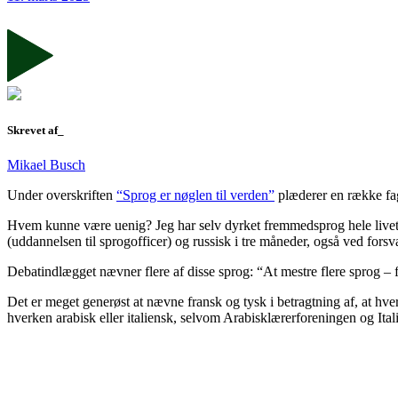
Skrevet af_
Mikael Busch
Under overskriften
“Sprog er nøglen til verden”
plæderer en række fag
Hvem kunne være uenig? Jeg har selv dyrket fremmedsprog hele livet. 
(uddannelsen til sprogofficer) og russisk i tre måneder, også ved forsva
Debatindlægget nævner flere af disse sprog: “At mestre flere sprog – f
Det er meget generøst at nævne fransk og tysk i betragtning af, at 
hverken arabisk eller italiensk, selvom Arabisklærerforeningen og It