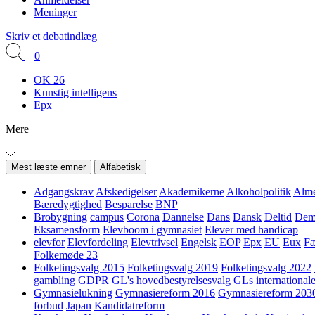
Meninger
Skriv et debatindlæg
0
OK 26
Kunstig intelligens
Epx
Mere
Mest læste emner
Alfabetisk
Adgangskrav
Afskedigelser
Akademikerne
Alkoholpolitik
Alme
Bæredygtighed
Besparelse
BNP
Brobygning
campus
Corona
Dannelse
Dans
Dansk
Deltid
Demo
Eksamensform
Elevboom i gymnasiet
Elever med handicap
elevfor
Elevfordeling
Elevtrivsel
Engelsk
EOP
Epx
EU
Eux
Fæ
Folkemøde 23
Folketingsvalg 2015
Folketingsvalg 2019
Folketingsvalg 2022
gambling
GDPR
GL's hovedbestyrelsesvalg
GLs internationale
Gymnasielukning
Gymnasiereform 2016
Gymnasiereform 203
forbud
Japan
Kandidatreform