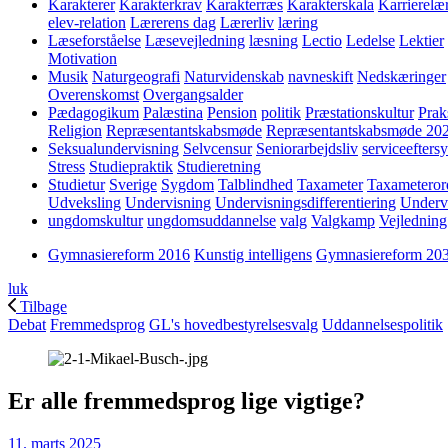
Karakterer
Karakterkrav
Karakterræs
Karakterskala
Karrierelæ
elev-relation
Lærerens dag
Lærerliv
læring
Læseforståelse
Læsevejledning
læsning
Lectio
Ledelse
Lektier
Motivation
Musik
Naturgeografi
Naturvidenskab
navneskift
Nedskæringer
Overenskomst
Overgangsalder
Pædagogikum
Palæstina
Pension
politik
Præstationskultur
Prak
Religion
Repræsentantskabsmøde
Repræsentantskabsmøde 20
Seksualundervisning
Selvcensur
Seniorarbejdsliv
serviceefters
Stress
Studiepraktik
Studieretning
Studietur
Sverige
Sygdom
Talblindhed
Taxameter
Taxameteror
Udveksling
Undervisning
Undervisningsdifferentiering
Underv
ungdomskultur
ungdomsuddannelse
valg
Valgkamp
Vejledning
Gymnasiereform 2016
Kunstig intelligens
Gymnasiereform 20
luk
Tilbage
Debat
Fremmedsprog
GL's hovedbestyrelsesvalg
Uddannelsespolitik
Er alle fremmedsprog lige vigtige?
11. marts 2025