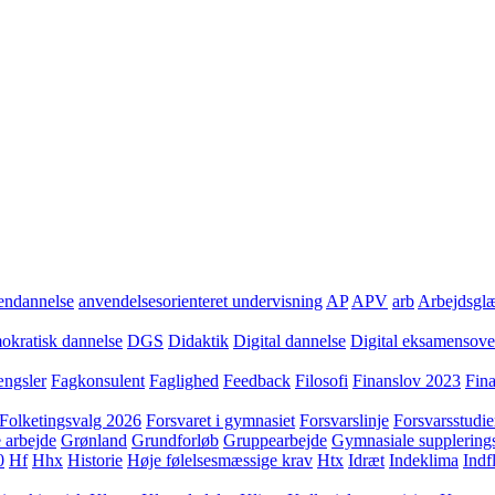
ndannelse
anvendelsesorienteret undervisning
AP
APV
arb
Arbejdsgl
kratisk dannelse
DGS
Didaktik
Digital dannelse
Digital eksamensov
ngsler
Fagkonsulent
Faglighed
Feedback
Filosofi
Finanslov 2023
Fin
Folketingsvalg 2026
Forsvaret i gymnasiet
Forsvarslinje
Forsvarsstudie
 arbejde
Grønland
Grundforløb
Gruppearbejde
Gymnasiale supplering
0
Hf
Hhx
Historie
Høje følelsesmæssige krav
Htx
Idræt
Indeklima
Indf