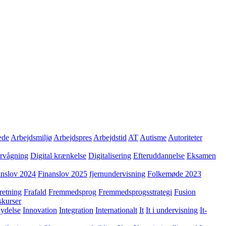
æde
Arbejdsmiljø
Arbejdspres
Arbejdstid
AT
Autisme
Autoriteter
ervågning
Digital krænkelse
Digitalisering
Efteruddannelse
Eksamen
anslov 2024
Finanslov 2025
fjernundervisning
Folkemøde 2023
retning
Frafald
Fremmedsprog
Fremmedsprogsstrategi
Fusion
skurser
lydelse
Innovation
Integration
Internationalt
It
It i undervisning
It-