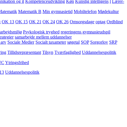
kation og it
Kompetenceudvikling
Køn
Kunstig intelligens
l
Lærer-
Matematik
Matematik B
Min gymnasietid
Mobiltelefon
Mødekultur
g
OK 13
OK 15
OK 21
OK 24
OK 26
Omsorgsdage
optag
Ordblind
arbejdsmiljø
Psykologisk tryghed
regeringens gymnasieudspil
rategier
samarbejde mellem uddannelser
 arv
Sociale Medier
Socialt taxameter
søgetal
SOP
Sorgorlov
SRP
ring
Tillidsrepræsentant
Tilsyn
Tværfaglighed
Uddannelsespolitik
UC
Ytringsfrihed
13
Uddannelsespolitik