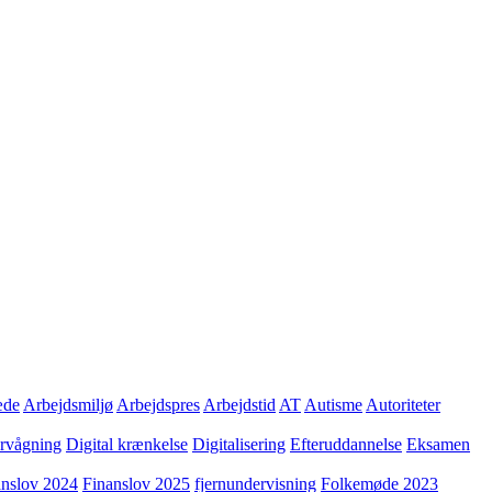
æde
Arbejdsmiljø
Arbejdspres
Arbejdstid
AT
Autisme
Autoriteter
ervågning
Digital krænkelse
Digitalisering
Efteruddannelse
Eksamen
anslov 2024
Finanslov 2025
fjernundervisning
Folkemøde 2023