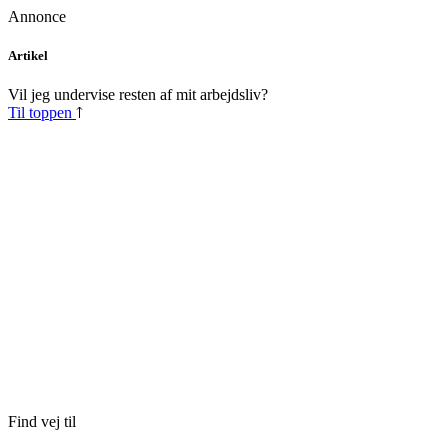
Annonce
Skip
Artikel
to
content
Vil jeg undervise resten af mit arbejdsliv?
Til toppen
Find vej til