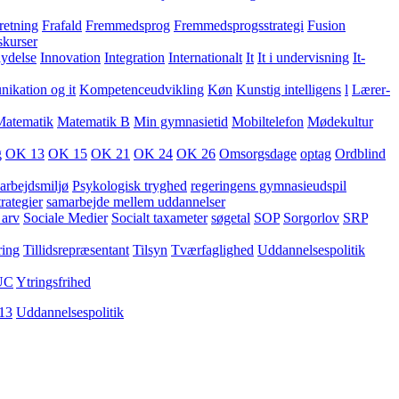
retning
Frafald
Fremmedsprog
Fremmedsprogsstrategi
Fusion
skurser
lydelse
Innovation
Integration
Internationalt
It
It i undervisning
It-
kation og it
Kompetenceudvikling
Køn
Kunstig intelligens
l
Lærer-
Matematik
Matematik B
Min gymnasietid
Mobiltelefon
Mødekultur
g
OK 13
OK 15
OK 21
OK 24
OK 26
Omsorgsdage
optag
Ordblind
arbejdsmiljø
Psykologisk tryghed
regeringens gymnasieudspil
rategier
samarbejde mellem uddannelser
 arv
Sociale Medier
Socialt taxameter
søgetal
SOP
Sorgorlov
SRP
ring
Tillidsrepræsentant
Tilsyn
Tværfaglighed
Uddannelsespolitik
UC
Ytringsfrihed
13
Uddannelsespolitik