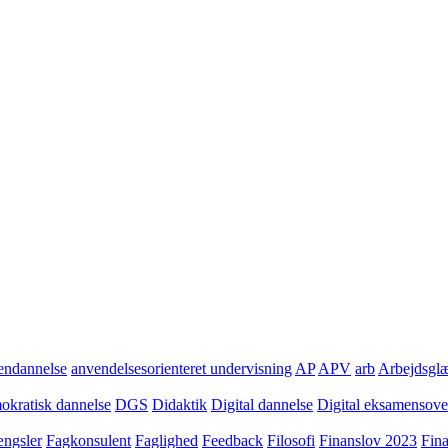
ndannelse
anvendelsesorienteret undervisning
AP
APV
arb
Arbejdsgl
kratisk dannelse
DGS
Didaktik
Digital dannelse
Digital eksamensov
ngsler
Fagkonsulent
Faglighed
Feedback
Filosofi
Finanslov 2023
Fin