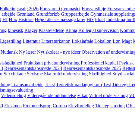
Folketingsvalg 2026
Forsvaret i gymnasiet
Forsvarslinje
Forsvarsstudie
 arbejde
Grønland
Grundforløb
Gruppearbejde
Gymnasiale supplering
0
Hf
Hhx
Historie
Høje følelsesmæssige krav
Htx
Idræt
Indeklima
Indf
ring
kinesisk
Klager
Klasseledelse
Klima
Kollegial supervision
Kommuni
Ligestilling
Litteratur
Litteraturkanon
Lokalaftale
Lokalløn
Løn
Magt
Nudansk
Ny lærer
Nyt skoleår - nye ideer
Observation af undervisnin
sisfaglighed
Praktikant
privatundervisning
Professionel kapital
Psykisk 
23
Repræsentantskabsmøde 2024
Repræsentantskabsmøde 2025
Rettest
yn
Sexchikane
Sexisme
Skærmfri undervisning
Skriftlighed
Snyd
social
dning
Teamsamarbejde
Tekst
Teoretisk pædagogikum
Test
Tidsregistre
isningsevaluering
Vidensdeling
Videregående uddannelse
Vikar
Virtuel undervisning
V
30
Eksamen
Fremmedsprog
Corona
Elevfordeling
Tidsregistrering
OK 