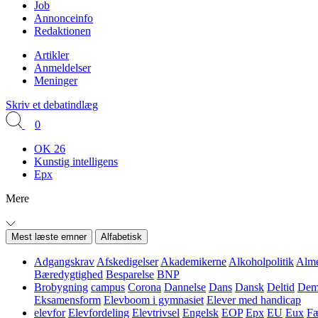
Job
Annonceinfo
Redaktionen
Artikler
Anmeldelser
Meninger
Skriv et debatindlæg
0
OK 26
Kunstig intelligens
Epx
Mere
Mest læste emner
Alfabetisk
Adgangskrav
Afskedigelser
Akademikerne
Alkoholpolitik
Alme
Bæredygtighed
Besparelse
BNP
Brobygning
campus
Corona
Dannelse
Dans
Dansk
Deltid
Demo
Eksamensform
Elevboom i gymnasiet
Elever med handicap
elevfor
Elevfordeling
Elevtrivsel
Engelsk
EOP
Epx
EU
Eux
Fæ