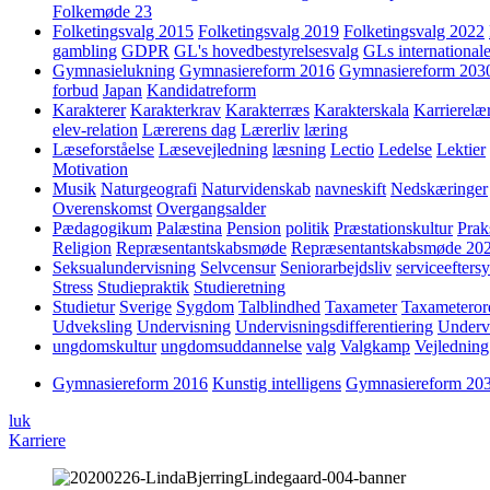
Folkemøde 23
Folketingsvalg 2015
Folketingsvalg 2019
Folketingsvalg 2022
gambling
GDPR
GL's hovedbestyrelsesvalg
GLs internationale
Gymnasielukning
Gymnasiereform 2016
Gymnasiereform 203
forbud
Japan
Kandidatreform
Karakterer
Karakterkrav
Karakterræs
Karakterskala
Karrierelæ
elev-relation
Lærerens dag
Lærerliv
læring
Læseforståelse
Læsevejledning
læsning
Lectio
Ledelse
Lektier
Motivation
Musik
Naturgeografi
Naturvidenskab
navneskift
Nedskæringer
Overenskomst
Overgangsalder
Pædagogikum
Palæstina
Pension
politik
Præstationskultur
Prak
Religion
Repræsentantskabsmøde
Repræsentantskabsmøde 20
Seksualundervisning
Selvcensur
Seniorarbejdsliv
serviceefters
Stress
Studiepraktik
Studieretning
Studietur
Sverige
Sygdom
Talblindhed
Taxameter
Taxameteror
Udveksling
Undervisning
Undervisningsdifferentiering
Underv
ungdomskultur
ungdomsuddannelse
valg
Valgkamp
Vejledning
Gymnasiereform 2016
Kunstig intelligens
Gymnasiereform 20
luk
Karriere