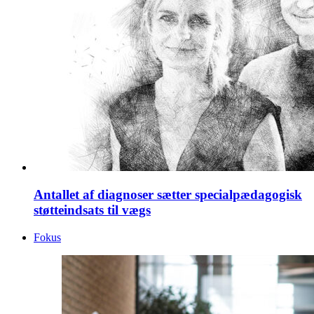
Antallet af diagnoser sætter specialpædagogisk
støtteindsats til vægs
Fokus