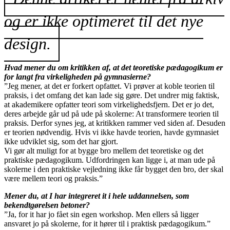
og er ikke optimeret til det nye
design.
Hvad mener du om kritikken af, at det teoretiske pædagogikum er
for langt fra virkeligheden på gymnasierne?
”Jeg mener, at det er forkert opfattet. Vi prøver at koble teorien til
praksis, i det omfang det kan lade sig gøre. Det undrer mig faktisk,
at akademikere opfatter teori som virkelighedsfjern. Det er jo det,
deres arbejde går ud på ude på skolerne: At transformere teorien til
praksis. Derfor synes jeg, at kritikken rammer ved siden af. Desuden
er teorien nødvendig. Hvis vi ikke havde teorien, havde gymnasiet
ikke udviklet sig, som det har gjort.
Vi gør alt muligt for at bygge bro mellem det teoretiske og det
praktiske pædagogikum. Udfordringen kan ligge i, at man ude på
skolerne i den praktiske vejledning ikke får bygget den bro, der skal
være mellem teori og praksis.”
Mener du, at I har integreret it i hele uddannelsen, som
bekendtgørelsen betoner?
”Ja, for it har jo fået sin egen workshop. Men ellers så ligger
ansvaret jo på skolerne, for it hører til i praktisk pædagogikum.”