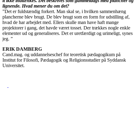
it ikke indtænkes. Det beskrives som gammeldags med plancher og
lignende. Hvad mener du om det?
”Det er fuldstændig forkert. Man skal se, i hvilken sammenhæng
plancherne blev brugt. De blev brugt som en form for udstilling af,
hvad de har arbejdet med. Ellers skulle man have haft mange
projektorer i gang, det havde været tosset. Der trækkes nogle enkle
elementer ud og generaliseres. Det er uretfærdigt og urimeligt, synes
jeg. ”
ERIK DAMBERG
Cand.mag. og uddannelseschef for teoretisk pædagogikum på
Institut for Filosofi, Pædagogik og Religionsstudier på Syddansk
Universitet.