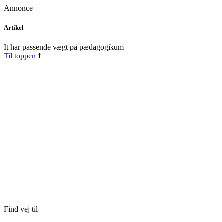
Annonce
Skip
Artikel
to
content
It har passende vægt på pædagogikum
Til toppen
Find vej til