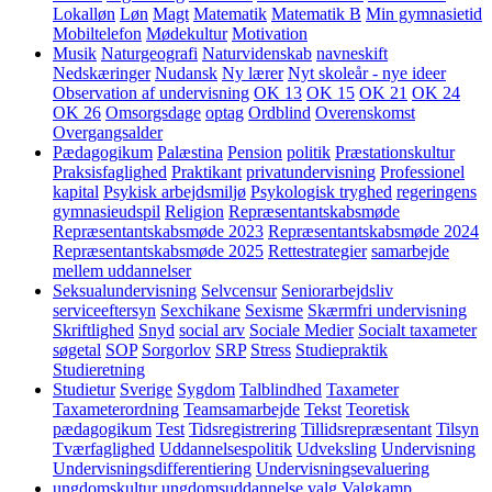
Lokalløn
Løn
Magt
Matematik
Matematik B
Min gymnasietid
Mobiltelefon
Mødekultur
Motivation
Musik
Naturgeografi
Naturvidenskab
navneskift
Nedskæringer
Nudansk
Ny lærer
Nyt skoleår - nye ideer
Observation af undervisning
OK 13
OK 15
OK 21
OK 24
OK 26
Omsorgsdage
optag
Ordblind
Overenskomst
Overgangsalder
Pædagogikum
Palæstina
Pension
politik
Præstationskultur
Praksisfaglighed
Praktikant
privatundervisning
Professionel
kapital
Psykisk arbejdsmiljø
Psykologisk tryghed
regeringens
gymnasieudspil
Religion
Repræsentantskabsmøde
Repræsentantskabsmøde 2023
Repræsentantskabsmøde 2024
Repræsentantskabsmøde 2025
Rettestrategier
samarbejde
mellem uddannelser
Seksualundervisning
Selvcensur
Seniorarbejdsliv
serviceeftersyn
Sexchikane
Sexisme
Skærmfri undervisning
Skriftlighed
Snyd
social arv
Sociale Medier
Socialt taxameter
søgetal
SOP
Sorgorlov
SRP
Stress
Studiepraktik
Studieretning
Studietur
Sverige
Sygdom
Talblindhed
Taxameter
Taxameterordning
Teamsamarbejde
Tekst
Teoretisk
pædagogikum
Test
Tidsregistrering
Tillidsrepræsentant
Tilsyn
Tværfaglighed
Uddannelsespolitik
Udveksling
Undervisning
Undervisningsdifferentiering
Undervisningsevaluering
ungdomskultur
ungdomsuddannelse
valg
Valgkamp