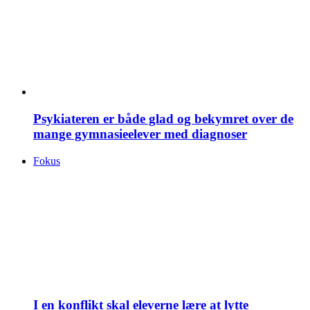
Psykiateren er både glad og bekymret over de
mange gymnasieelever med diagnoser
Fokus
I en konflikt skal eleverne lære at lytte