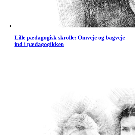
Lille pædagogisk skrolle: Omveje og bagveje
ind i pædagogikken