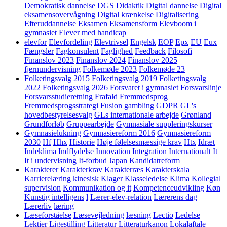
Demokratisk dannelse
DGS
Didaktik
Digital dannelse
Digital
eksamensovervågning
Digital krænkelse
Digitalisering
Efteruddannelse
Eksamen
Eksamensform
Elevboom i
gymnasiet
Elever med handicap
elevfor
Elevfordeling
Elevtrivsel
Engelsk
EOP
Epx
EU
Eux
Fængsler
Fagkonsulent
Faglighed
Feedback
Filosofi
Finanslov 2023
Finanslov 2024
Finanslov 2025
fjernundervisning
Folkemøde 2023
Folkemøde 23
Folketingsvalg 2015
Folketingsvalg 2019
Folketingsvalg
2022
Folketingsvalg 2026
Forsvaret i gymnasiet
Forsvarslinje
Forsvarsstudieretning
Frafald
Fremmedsprog
Fremmedsprogsstrategi
Fusion
gambling
GDPR
GL's
hovedbestyrelsesvalg
GLs internationale arbejde
Grønland
Grundforløb
Gruppearbejde
Gymnasiale suppleringskurser
Gymnasielukning
Gymnasiereform 2016
Gymnasiereform
2030
Hf
Hhx
Historie
Høje følelsesmæssige krav
Htx
Idræt
Indeklima
Indflydelse
Innovation
Integration
Internationalt
It
It i undervisning
It-forbud
Japan
Kandidatreform
Karakterer
Karakterkrav
Karakterræs
Karakterskala
Karrierelæring
kinesisk
Klager
Klasseledelse
Klima
Kollegial
supervision
Kommunikation og it
Kompetenceudvikling
Køn
Kunstig intelligens
l
Lærer-elev-relation
Lærerens dag
Lærerliv
læring
Læseforståelse
Læsevejledning
læsning
Lectio
Ledelse
Lektier
Ligestilling
Litteratur
Litteraturkanon
Lokalaftale