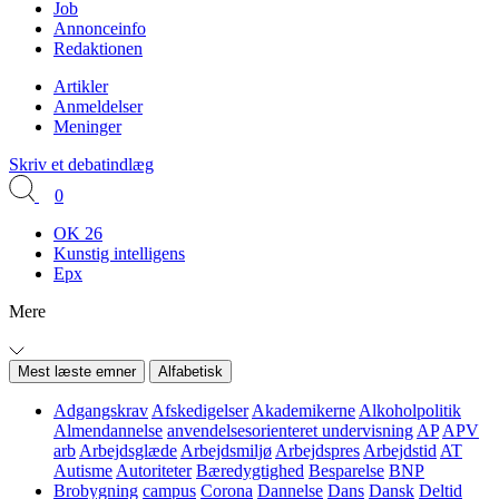
Job
Annonceinfo
Redaktionen
Artikler
Anmeldelser
Meninger
Skriv et debatindlæg
0
OK 26
Kunstig intelligens
Epx
Mere
Mest læste emner
Alfabetisk
Adgangskrav
Afskedigelser
Akademikerne
Alkoholpolitik
Almendannelse
anvendelsesorienteret undervisning
AP
APV
arb
Arbejdsglæde
Arbejdsmiljø
Arbejdspres
Arbejdstid
AT
Autisme
Autoriteter
Bæredygtighed
Besparelse
BNP
Brobygning
campus
Corona
Dannelse
Dans
Dansk
Deltid