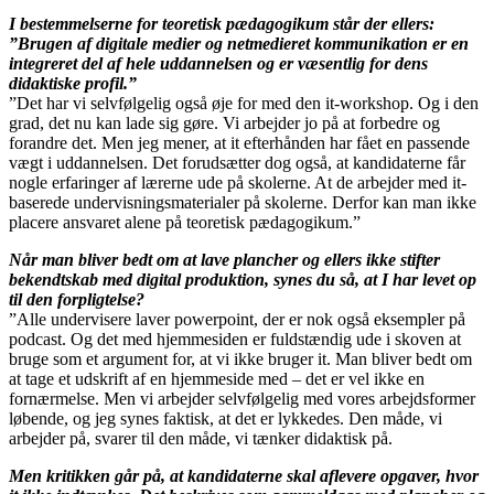
I bestemmelserne for teoretisk pædagogikum står der ellers:
”Brugen af digitale medier og netmedieret kommunikation er en
integreret del af hele uddannelsen og er væsentlig for dens
didaktiske profil.”
”Det har vi selvfølgelig også øje for med den it-workshop. Og i den
grad, det nu kan lade sig gøre. Vi arbejder jo på at forbedre og
forandre det. Men jeg mener, at it efterhånden har fået en passende
vægt i uddannelsen. Det forudsætter dog også, at kandidaterne får
nogle erfaringer af lærerne ude på skolerne. At de arbejder med it-
baserede undervisningsmaterialer på skolerne. Derfor kan man ikke
placere ansvaret alene på teoretisk pædagogikum.”
Når man bliver bedt om at lave plancher og ellers ikke stifter
bekendtskab med digital produktion, synes du så, at I har levet op
til den forpligtelse?
”Alle undervisere laver powerpoint, der er nok også eksempler på
podcast. Og det med hjemmesiden er fuldstændig ude i skoven at
bruge som et argument for, at vi ikke bruger it. Man bliver bedt om
at tage et udskrift af en hjemmeside med – det er vel ikke en
fornærmelse. Men vi arbejder selvfølgelig med vores arbejdsformer
løbende, og jeg synes faktisk, at det er lykkedes. Den måde, vi
arbejder på, svarer til den måde, vi tænker didaktisk på.
Men kritikken går på, at kandidaterne skal aflevere opgaver, hvor