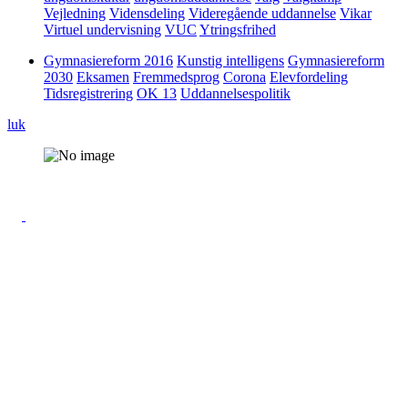
Vejledning
Vidensdeling
Videregående uddannelse
Vikar
Virtuel undervisning
VUC
Ytringsfrihed
Gymnasiereform 2016
Kunstig intelligens
Gymnasiereform
2030
Eksamen
Fremmedsprog
Corona
Elevfordeling
Tidsregistrering
OK 13
Uddannelsespolitik
luk