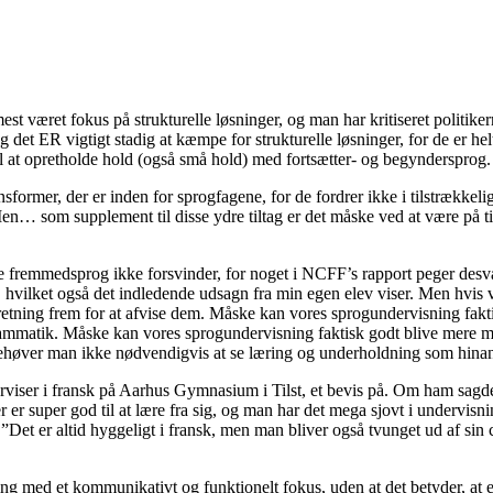
 været fokus på strukturelle løsninger, og man har kritiseret politikerne
g det ER vigtigt stadig at kæmpe for strukturelle løsninger, for de er he
l at opretholde hold (også små hold) med fortsætter- og begyndersprog.
ensformer, der er inden for sprogfagene, for de fordrer ikke i tilstrække
en… som supplement til disse ydre tiltag er det måske ved at være på tid
ge fremmedsprog ikke forsvinder, for noget i NCFF’s rapport peger desvær
 hvilket også det indledende udsagn fra min egen elev viser. Men hvis vi
efterretning frem for at afvise dem. Måske kan vores sprogundervisning f
ammatik. Måske kan vores sprogundervisning faktisk godt blive mere mot
ehøver man ikke nødvendigvis at se læring og underholdning som hin
viser i fransk på Aarhus Gymnasium i Tilst, et bevis på. Om ham sagde e
er super god til at lære fra sig, og man har det mega sjovt i undervisninge
Det er altid hyggeligt i fransk, men man bliver også tvunget ud af sin c
 med et kommunikativt og funktionelt fokus, uden at det betyder, at ele