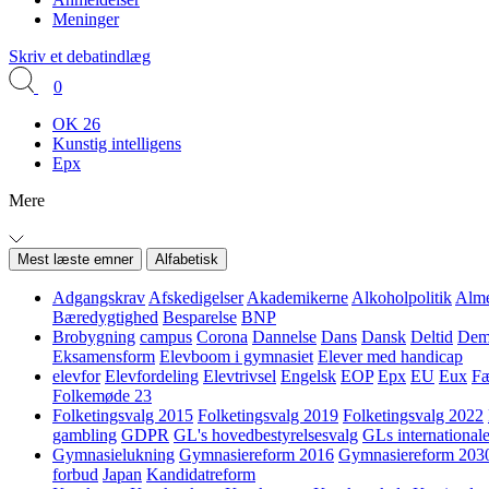
Meninger
Skriv et debatindlæg
0
OK 26
Kunstig intelligens
Epx
Mere
Mest læste emner
Alfabetisk
Adgangskrav
Afskedigelser
Akademikerne
Alkoholpolitik
Alme
Bæredygtighed
Besparelse
BNP
Brobygning
campus
Corona
Dannelse
Dans
Dansk
Deltid
Demo
Eksamensform
Elevboom i gymnasiet
Elever med handicap
elevfor
Elevfordeling
Elevtrivsel
Engelsk
EOP
Epx
EU
Eux
Fæ
Folkemøde 23
Folketingsvalg 2015
Folketingsvalg 2019
Folketingsvalg 2022
gambling
GDPR
GL's hovedbestyrelsesvalg
GLs internationale
Gymnasielukning
Gymnasiereform 2016
Gymnasiereform 203
forbud
Japan
Kandidatreform