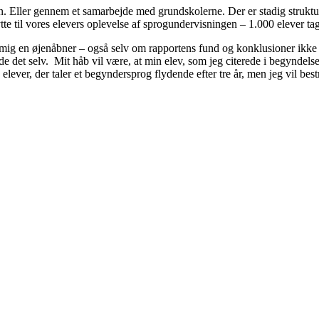
en. Eller gennem et samarbejde med grundskolerne. Der er stadig struktu
lytte til vores elevers oplevelse af sprogundervisningen – 1.000 elever
 mig en øjenåbner – også selv om rapportens fund og konklusioner ikke 
 turde det selv. Mit håb vil være, at min elev, som jeg citerede i begynde
te elever, der taler et begyndersprog flydende efter tre år, men jeg vil b