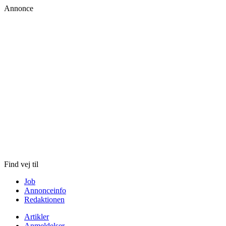
Annonce
Skip
to
content
Find vej til
Job
Annonceinfo
Redaktionen
Artikler
Anmeldelser