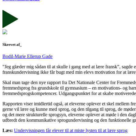
Skrevet af_
Bodil-Marie Ellerup Gade
”Jeg glæder mig sådan til at skulle i gang med at lære fransk”, sagde en
franskundervisning ikke får bugt med min elevs motivation for at lære
Skal man tage den nye rapport fra Det Nationale Center for Fremmedspro
fremmedsprog fra grundskole til gymnasium – en motivations- og barr
fremmedsprogskompetencer. Udgangspunktet for at skabe motiverede spr
Rapporten viser imidlertid også, at eleverne oplever et skel mellem fr
gerne vil lære og kunne med sprog, og den tilgang til sprog, de møde
og det mere strukturelle sprogsyn, eleverne oplever at møde i den dag
udbredt den kommunikative sprogundervisning og den funktionelle 
Læs:
Undervisningen får elever til at miste lysten til at lære sprog