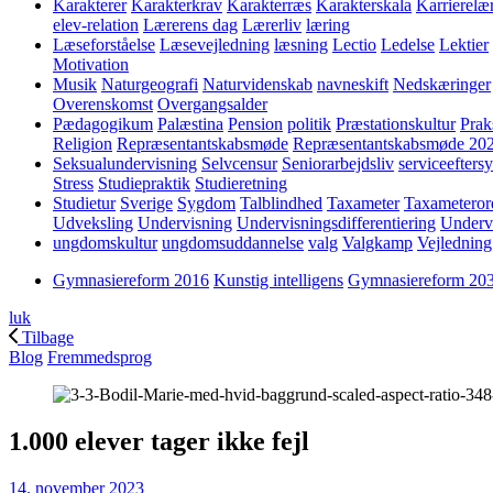
Karakterer
Karakterkrav
Karakterræs
Karakterskala
Karrierelæ
elev-relation
Lærerens dag
Lærerliv
læring
Læseforståelse
Læsevejledning
læsning
Lectio
Ledelse
Lektier
Motivation
Musik
Naturgeografi
Naturvidenskab
navneskift
Nedskæringer
Overenskomst
Overgangsalder
Pædagogikum
Palæstina
Pension
politik
Præstationskultur
Prak
Religion
Repræsentantskabsmøde
Repræsentantskabsmøde 20
Seksualundervisning
Selvcensur
Seniorarbejdsliv
serviceefters
Stress
Studiepraktik
Studieretning
Studietur
Sverige
Sygdom
Talblindhed
Taxameter
Taxameteror
Udveksling
Undervisning
Undervisningsdifferentiering
Underv
ungdomskultur
ungdomsuddannelse
valg
Valgkamp
Vejledning
Gymnasiereform 2016
Kunstig intelligens
Gymnasiereform 20
luk
Tilbage
Blog
Fremmedsprog
1.000 elever tager ikke fejl
14. november 2023