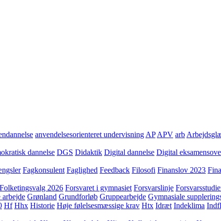
ndannelse
anvendelsesorienteret undervisning
AP
APV
arb
Arbejdsgl
kratisk dannelse
DGS
Didaktik
Digital dannelse
Digital eksamensov
ngsler
Fagkonsulent
Faglighed
Feedback
Filosofi
Finanslov 2023
Fin
Folketingsvalg 2026
Forsvaret i gymnasiet
Forsvarslinje
Forsvarsstudie
 arbejde
Grønland
Grundforløb
Gruppearbejde
Gymnasiale supplering
0
Hf
Hhx
Historie
Høje følelsesmæssige krav
Htx
Idræt
Indeklima
Indf