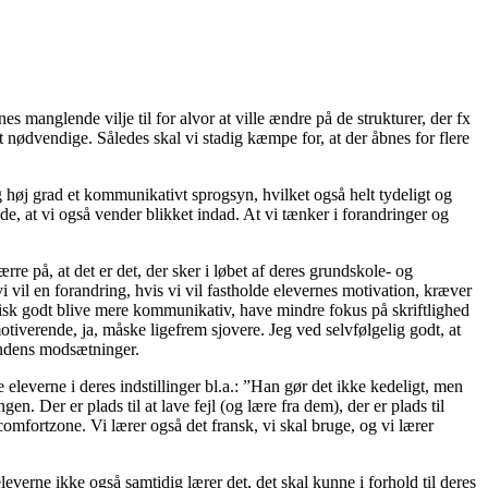
s manglende vilje til for alvor at ville ændre på de strukturer, der fx
lt nødvendige. Således skal vi stadig kæmpe for, at der åbnes for flere
lig høj grad et kommunikativt sprogsyn, hvilket også helt tydeligt og
e, at vi også vender blikket indad. At vi tænker i forandringer og
re på, at det er det, der sker i løbet af deres grundskole- og
 vil en forandring, hvis vi vil fastholde elevernes motivation, kræver
aktisk godt blive mere kommunikativ, have mindre fokus på skriftlighed
iverende, ja, måske ligefrem sjovere. Jeg ved selvfølgelig godt, at
andens modsætninger.
leverne i deres indstillinger bl.a.: ”Han gør det ikke kedeligt, men
n. Der er plads til at lave fejl (og lære fra dem), der er plads til
omfortzone. Vi lærer også det fransk, vi skal bruge, og vi lærer
verne ikke også samtidig lærer det, det skal kunne i forhold til deres