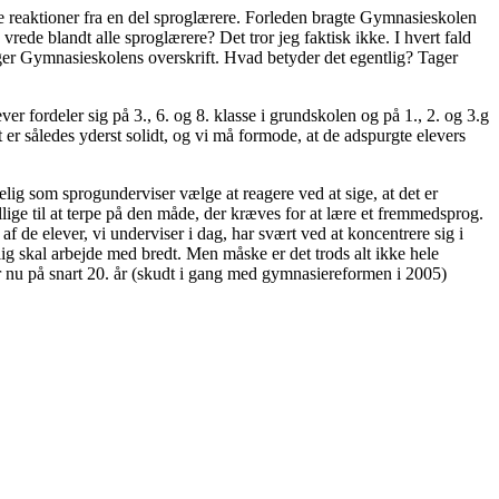
e reaktioner fra en del sproglærere. Forleden bragte Gymnasieskolen
rede blandt alle sproglærere? Det tror jeg faktisk ikke. I hvert fald
iger Gymnasieskolens overskrift. Hvad betyder det egentlig? Tager
 fordeler sig på 3., 6. og 8. klasse i grundskolen og på 1., 2. og 3.g
er således yderst solidt, og vi må formode, at de adspurgte elevers
g som sprogunderviser vælge at reagere ved at sige, at det er
llige til at terpe på den måde, der kræves for at lære et fremmedsprog.
de elever, vi underviser i dag, har svært ved at koncentrere sig i
ig skal arbejde med bredt. Men måske er det trods alt ikke hele
der nu på snart 20. år (skudt i gang med gymnasiereformen i 2005)