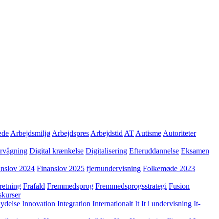
æde
Arbejdsmiljø
Arbejdspres
Arbejdstid
AT
Autisme
Autoriteter
ervågning
Digital krænkelse
Digitalisering
Efteruddannelse
Eksamen
anslov 2024
Finanslov 2025
fjernundervisning
Folkemøde 2023
retning
Frafald
Fremmedsprog
Fremmedsprogsstrategi
Fusion
skurser
lydelse
Innovation
Integration
Internationalt
It
It i undervisning
It-