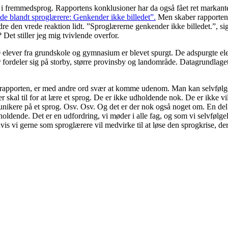
 i fremmedsprog. Rapportens konklusioner har da også fået ret markant
de blandt sproglærere: Genkender ikke billedet”.
Men skaber rapporten v
re den vrede reaktion lidt. ”Sproglærerne genkender ikke billedet.”, s
 Det stiller jeg mig tvivlende overfor.
lever fra grundskole og gymnasium er blevet spurgt. De adspurgte elever
fordeler sig på storby, større provinsby og landområde. Datagrundlaget 
apporten, er med andre ord svær at komme udenom. Man kan selvfølgeli
r skal til for at lære et sprog. De er ikke udholdende nok. De er ikke vi
kere på et sprog. Osv. Osv. Og det er der nok også noget om. En del af 
ldende. Det er en udfordring, vi møder i alle fag, og som vi selvfølgel
 hvis vi gerne som sproglærere vil medvirke til at løse den sprogkrise, 