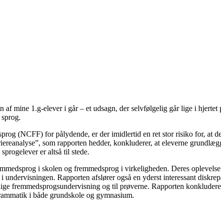
 af mine 1.g-elever i går – et udsagn, der selvfølgelig går lige i hjerte
 sprog.
g (NCFF) for pålydende, er der imidlertid en ret stor risiko for, at de
iereanalyse”, som rapporten hedder, konkluderer, at eleverne grundlæg
ogelever er altså til stede.
emmedsprog i skolen og fremmedsprog i virkeligheden. Deres oplevelse er
r i undervisningen. Rapporten afslører også en yderst interessant disk
lige fremmedsprogsundervisning og til prøverne. Rapporten konkluderer p
grammatik i både grundskole og gymnasium.