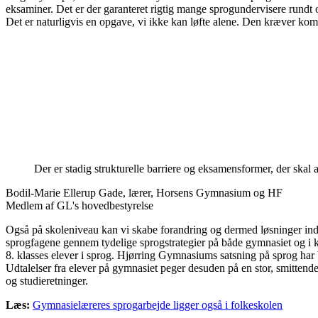
eksaminer. Det er der garanteret rigtig mange sprogundervisere rundt om
Det er naturligvis en opgave, vi ikke kan løfte alene. Den kræver komp
Der er stadig strukturelle barriere og eksamensformer, der skal 
Bodil-Marie Ellerup Gade, lærer, Horsens Gymnasium og HF
Medlem af GL's hovedbestyrelse
Også på skoleniveau kan vi skabe forandring og dermed løsninger ind
sprogfagene gennem tydelige sprogstrategier på både gymnasiet og i k
8. klasses elever i sprog. Hjørring Gymnasiums satsning på sprog har be
Udtalelser fra elever på gymnasiet peger desuden på en stor, smitte
og studieretninger.
Læs:
Gymnasielæreres sprogarbejde ligger også i folkeskolen