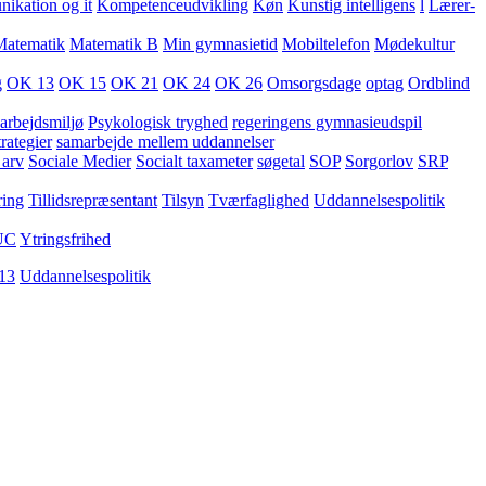
kation og it
Kompetenceudvikling
Køn
Kunstig intelligens
l
Lærer-
Matematik
Matematik B
Min gymnasietid
Mobiltelefon
Mødekultur
g
OK 13
OK 15
OK 21
OK 24
OK 26
Omsorgsdage
optag
Ordblind
arbejdsmiljø
Psykologisk tryghed
regeringens gymnasieudspil
rategier
samarbejde mellem uddannelser
 arv
Sociale Medier
Socialt taxameter
søgetal
SOP
Sorgorlov
SRP
ring
Tillidsrepræsentant
Tilsyn
Tværfaglighed
Uddannelsespolitik
UC
Ytringsfrihed
13
Uddannelsespolitik