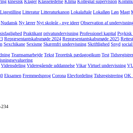
ring
kinesisk
Klager
Klasseledelse
Klima
Kollegial supervision
Kommuni
Ligestilling
Litteratur
Litteraturkanon
Lokalaftale
Lokalløn
Løn
Magt
Nudansk
Ny lærer
Nyt skoleår - nye ideer
Observation af undervisnin
sisfaglighed
Praktikant
privatundervisning
Professionel kapital
Psykisk 
23
Repræsentantskabsmøde 2024
Repræsentantskabsmøde 2025
Rettest
yn
Sexchikane
Sexisme
Skærmfri undervisning
Skriftlighed
Snyd
social
dning
Teamsamarbejde
Tekst
Teoretisk pædagogikum
Test
Tidsregistre
isningsevaluering
Vidensdeling
Videregående uddannelse
Vikar
Virtuel undervisning
V
30
Eksamen
Fremmedsprog
Corona
Elevfordeling
Tidsregistrering
OK 