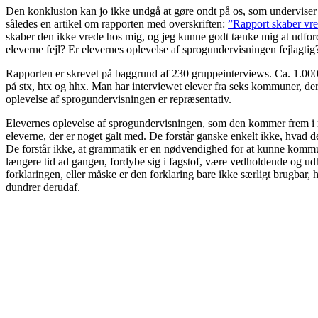
Den konklusion kan jo ikke undgå at gøre ondt på os, som underviser
således en artikel om rapporten med overskriften:
”Rapport skaber vre
skaber den ikke vrede hos mig, og jeg kunne godt tænke mig at udford
eleverne fejl? Er elevernes oplevelse af sprogundervisningen fejlagtig?
Rapporten er skrevet på baggrund af 230 gruppeinterviews. Ca. 1.000 e
på stx, htx og hhx. Man har interviewet elever fra seks kommuner, der 
oplevelse af sprogundervisningen er repræsentativ.
Elevernes oplevelse af sprogundervisningen, som den kommer frem i r
eleverne, der er noget galt med. De forstår ganske enkelt ikke, hvad de
De forstår ikke, at grammatik er en nødvendighed for at kunne kommuni
længere tid ad gangen, fordybe sig i fagstof, være vedholdende og udho
forklaringen, eller måske er den forklaring bare ikke særligt brugbar,
dundrer derudaf.