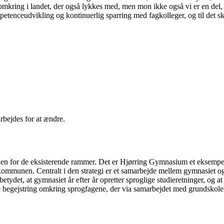
kring i landet, der også lykkes med, men mon ikke også vi er en del, der
etenceudvikling og kontinuerlig sparring med fagkolleger, og til det ska
arbejdes for at ændre.
en for de eksisterende rammer. Det er Hjørring Gymnasium et eksempel
ommunen. Centralt i den strategi er et samarbejde mellem gymnasiet og
tydet, at gymnasiet år efter år opretter sproglige studieretninger, og at
nde begejstring omkring sprogfagene, der via samarbejdet med grundskol