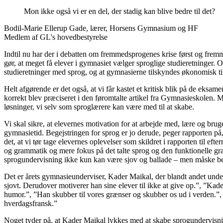
Mon ikke også vi er en del, der stadig kan blive bedre til det?
Bodil-Marie Ellerup Gade, lærer, Horsens Gymnasium og HF
Medlem af GL's hovedbestyrelse
Indtil nu har der i debatten om fremmedsprogenes krise først og fremmest
gør, at meget få elever i gymnasiet vælger sproglige studieretninger. O
studieretninger med sprog, og at gymnasierne tilskyndes økonomisk ti
Helt afgørende er det også, at vi får kastet et kritisk blik på de eksam
korrekt blev præciseret i den føromtalte artikel fra Gymnasieskolen. M
løsninger, vi selv som sproglærere kan være med til at skabe.
Vi skal sikre, at elevernes motivation for at arbejde med, lære og bru
gymnasietid. Begejstringen for sprog er jo derude, peger rapporten på,
det, at vi tør tage elevernes oplevelser som skildret i rapporten til 
og grammatik og mere fokus på det talte sprog og den funktionelle gr
sprogundervisning ikke kun kan være sjov og ballade – men måske b
Det er årets gymnasieunderviser, Kader Maikal, der blandt andet under
sjovt. Derudover motiverer han sine elever til ikke at give op.”, ”Kader 
humor.”, ”Han skubber til vores grænser og skubber os ud i verden.”, ”
hverdagsfransk.”
Noget tyder på, at Kader Maikal lykkes med at skabe sprogundervisning