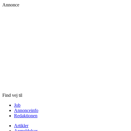
Annonce
Skip
to
content
Find vej til
Job
Annonceinfo
Redaktionen
Artikler
Anmeldelser