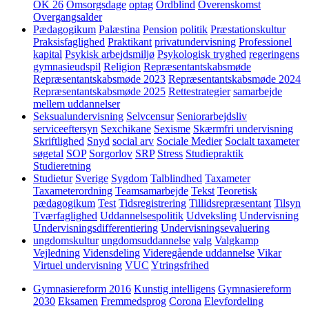
OK 26
Omsorgsdage
optag
Ordblind
Overenskomst
Overgangsalder
Pædagogikum
Palæstina
Pension
politik
Præstationskultur
Praksisfaglighed
Praktikant
privatundervisning
Professionel
kapital
Psykisk arbejdsmiljø
Psykologisk tryghed
regeringens
gymnasieudspil
Religion
Repræsentantskabsmøde
Repræsentantskabsmøde 2023
Repræsentantskabsmøde 2024
Repræsentantskabsmøde 2025
Rettestrategier
samarbejde
mellem uddannelser
Seksualundervisning
Selvcensur
Seniorarbejdsliv
serviceeftersyn
Sexchikane
Sexisme
Skærmfri undervisning
Skriftlighed
Snyd
social arv
Sociale Medier
Socialt taxameter
søgetal
SOP
Sorgorlov
SRP
Stress
Studiepraktik
Studieretning
Studietur
Sverige
Sygdom
Talblindhed
Taxameter
Taxameterordning
Teamsamarbejde
Tekst
Teoretisk
pædagogikum
Test
Tidsregistrering
Tillidsrepræsentant
Tilsyn
Tværfaglighed
Uddannelsespolitik
Udveksling
Undervisning
Undervisningsdifferentiering
Undervisningsevaluering
ungdomskultur
ungdomsuddannelse
valg
Valgkamp
Vejledning
Vidensdeling
Videregående uddannelse
Vikar
Virtuel undervisning
VUC
Ytringsfrihed
Gymnasiereform 2016
Kunstig intelligens
Gymnasiereform
2030
Eksamen
Fremmedsprog
Corona
Elevfordeling