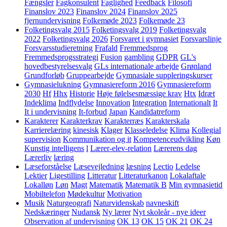
Fængsler
Fagkonsulent
Faglighed
Feedback
Filosofi
Finanslov 2023
Finanslov 2024
Finanslov 2025
fjernundervisning
Folkemøde 2023
Folkemøde 23
Folketingsvalg 2015
Folketingsvalg 2019
Folketingsvalg
2022
Folketingsvalg 2026
Forsvaret i gymnasiet
Forsvarslinje
Forsvarsstudieretning
Frafald
Fremmedsprog
Fremmedsprogsstrategi
Fusion
gambling
GDPR
GL's
hovedbestyrelsesvalg
GLs internationale arbejde
Grønland
Grundforløb
Gruppearbejde
Gymnasiale suppleringskurser
Gymnasielukning
Gymnasiereform 2016
Gymnasiereform
2030
Hf
Hhx
Historie
Høje følelsesmæssige krav
Htx
Idræt
Indeklima
Indflydelse
Innovation
Integration
Internationalt
It
It i undervisning
It-forbud
Japan
Kandidatreform
Karakterer
Karakterkrav
Karakterræs
Karakterskala
Karrierelæring
kinesisk
Klager
Klasseledelse
Klima
Kollegial
supervision
Kommunikation og it
Kompetenceudvikling
Køn
Kunstig intelligens
l
Lærer-elev-relation
Lærerens dag
Lærerliv
læring
Læseforståelse
Læsevejledning
læsning
Lectio
Ledelse
Lektier
Ligestilling
Litteratur
Litteraturkanon
Lokalaftale
Lokalløn
Løn
Magt
Matematik
Matematik B
Min gymnasietid
Mobiltelefon
Mødekultur
Motivation
Musik
Naturgeografi
Naturvidenskab
navneskift
Nedskæringer
Nudansk
Ny lærer
Nyt skoleår - nye ideer
Observation af undervisning
OK 13
OK 15
OK 21
OK 24