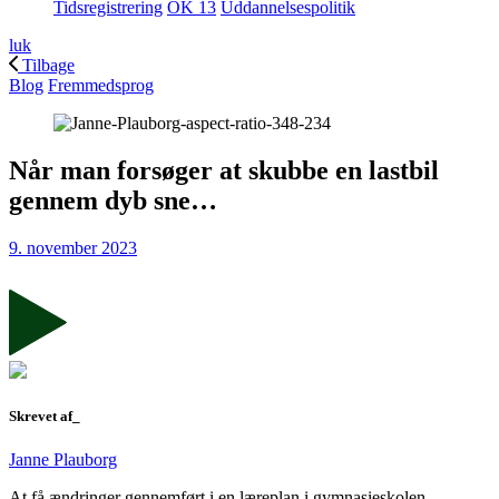
Tidsregistrering
OK 13
Uddannelsespolitik
luk
Tilbage
Blog
Fremmedsprog
Når man forsøger at skubbe en lastbil
gennem dyb sne…
9. november 2023
Skrevet af_
Janne Plauborg
At få ændringer gennemført i en læreplan i gymnasieskolen –