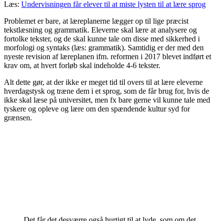
Læs:
Undervisningen får elever til at miste lysten til at lære sprog
Problemet er bare, at læreplanerne lægger op til lige præcist
tekstlæsning og grammatik. Eleverne skal lære at analysere og
fortolke tekster, og de skal kunne tale om disse med sikkerhed i
morfologi og syntaks (læs: grammatik). Samtidig er der med den
nyeste revision af læreplanen ifm. reformen i 2017 blevet indført et
krav om, at hvert forløb skal indeholde 4-6 tekster.
Alt dette gør, at der ikke er meget tid til overs til at lære eleverne
hverdagstysk og træne dem i et sprog, som de får brug for, hvis de
ikke skal læse på universitet, men fx bare gerne vil kunne tale med
tyskere og opleve og lære om den spændende kultur syd for
grænsen.
Det får det desværre også hurtigt til at lyde, som om det