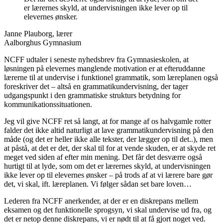
er lærernes skyld, at undervisningen ikke lever op til
elevernes ønsker.
Janne Plauborg, lærer
Aalborghus Gymnasium
NCFF udtaler i seneste nyhedsbrev fra Gymnasieskolen, at
løsningen på elevernes manglende motivation er at efteruddanne
lærerne til at undervise i funktionel grammatik, som læreplanen også
foreskriver det – altså en grammatikundervisning, der tager
udgangspunkt i den grammatiske strukturs betydning for
kommunikationssituationen.
Jeg vil give NCFF ret så langt, at for mange af os halvgamle rotter
falder det ikke altid naturligt at lave grammatikundervisning på den
måde (og det er heller ikke alle tekster, der lægger op til det..), men
at påstå, at det er det, der skal til for at vende skuden, er at skyde ret
meget ved siden af efter min mening. Det får det desværre også
hurtigt til at lyde, som om det er lærernes skyld, at undervisningen
ikke lever op til elevernes ønsker – på trods af at vi lærere bare gør
det, vi skal, ift. læreplanen. Vi følger sådan set bare loven…
Lederen fra NCFF anerkender, at der er en diskrepans mellem
eksamen og det funktionelle sprogsyn, vi skal undervise ud fra, og
det er netop denne diskrepans, vi er nødt til at få gjort noget ved.