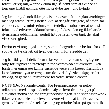
forestiller jeg mig – er nok cirka lige så nemt som at skubbe en
tonstung lastbil gennem otte meter dybe sne – ene kvinde.
Jeg kender godt nok ikke præcist processen ift. læreplansændringer,
men jeg forestiller mig heller ikke, at det går hurtigere, når man har
et undervisningsministerium, som tydeligvis prioriterer at rette sit
fokus mod erhvervsuddannelserne og folkeskolen og ikke har de
gymnasiale uddannelser særligt højt på listen over ting, der skal
vises kærlighed.
Derfor er vi nogle tysklærere, som nu begynder at råbe højt for at få
spotlys på tyskfaget, og hvad der skal til for at redde det.
Jeg har tidligere i dette forum skrevet om, hvordan sprogfagene har
brug for livgivende førstehjælp for overhovedet at overleve. Den
første hjertemassage kunne passende være at få kigget grundigt på
læreplanerne og at overveje, om de i virkeligheden afspejler det
tyskfag, vi gerne vil præsentere for vores skønne elever.
NCFF (Det Nationale Center For Fremmedsprog) er netop
udkommet med en spændende analyse, hvor de har kigget på
elevernes motivation for sprogundervisningen. Analysen viser – nok
ikke overraskende – at eleverne gerne vil lære at tale fx tysk og
gerne vil have mindre tekstlæsning og mindre fokus på grammatik.