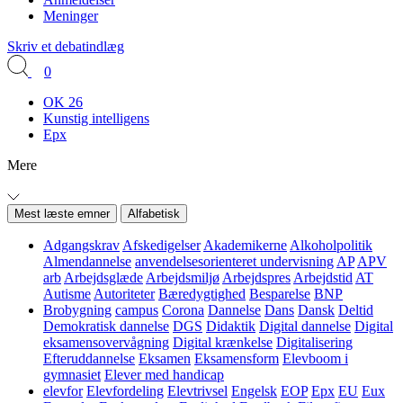
Meninger
Skriv et debatindlæg
0
OK 26
Kunstig intelligens
Epx
Mere
Mest læste emner
Alfabetisk
Adgangskrav
Afskedigelser
Akademikerne
Alkoholpolitik
Almendannelse
anvendelsesorienteret undervisning
AP
APV
arb
Arbejdsglæde
Arbejdsmiljø
Arbejdspres
Arbejdstid
AT
Autisme
Autoriteter
Bæredygtighed
Besparelse
BNP
Brobygning
campus
Corona
Dannelse
Dans
Dansk
Deltid
Demokratisk dannelse
DGS
Didaktik
Digital dannelse
Digital
eksamensovervågning
Digital krænkelse
Digitalisering
Efteruddannelse
Eksamen
Eksamensform
Elevboom i
gymnasiet
Elever med handicap
elevfor
Elevfordeling
Elevtrivsel
Engelsk
EOP
Epx
EU
Eux