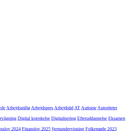
æde
Arbejdsmiljø
Arbejdspres
Arbejdstid
AT
Autisme
Autoriteter
ervågning
Digital krænkelse
Digitalisering
Efteruddannelse
Eksamen
anslov 2024
Finanslov 2025
fjernundervisning
Folkemøde 2023