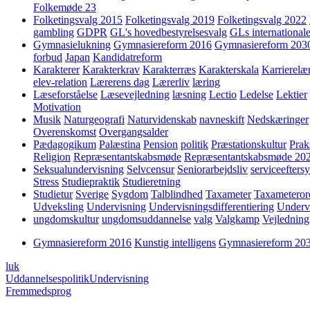
Folkemøde 23
Folketingsvalg 2015
Folketingsvalg 2019
Folketingsvalg 2022
gambling
GDPR
GL's hovedbestyrelsesvalg
GLs internationale
Gymnasielukning
Gymnasiereform 2016
Gymnasiereform 203
forbud
Japan
Kandidatreform
Karakterer
Karakterkrav
Karakterræs
Karakterskala
Karrierelæ
elev-relation
Lærerens dag
Lærerliv
læring
Læseforståelse
Læsevejledning
læsning
Lectio
Ledelse
Lektier
Motivation
Musik
Naturgeografi
Naturvidenskab
navneskift
Nedskæringer
Overenskomst
Overgangsalder
Pædagogikum
Palæstina
Pension
politik
Præstationskultur
Prak
Religion
Repræsentantskabsmøde
Repræsentantskabsmøde 20
Seksualundervisning
Selvcensur
Seniorarbejdsliv
serviceefters
Stress
Studiepraktik
Studieretning
Studietur
Sverige
Sygdom
Talblindhed
Taxameter
Taxameteror
Udveksling
Undervisning
Undervisningsdifferentiering
Underv
ungdomskultur
ungdomsuddannelse
valg
Valgkamp
Vejledning
Gymnasiereform 2016
Kunstig intelligens
Gymnasiereform 20
luk
Uddannelsespolitik
Undervisning
Fremmedsprog