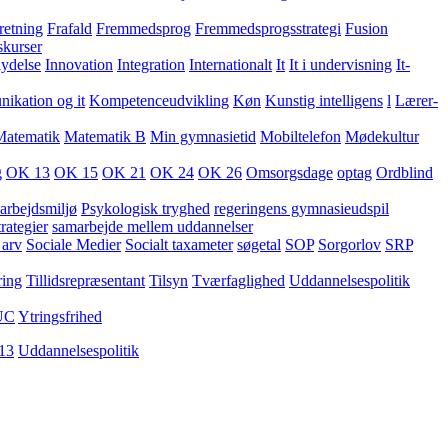
retning
Frafald
Fremmedsprog
Fremmedsprogsstrategi
Fusion
skurser
lydelse
Innovation
Integration
Internationalt
It
It i undervisning
It-
kation og it
Kompetenceudvikling
Køn
Kunstig intelligens
l
Lærer-
Matematik
Matematik B
Min gymnasietid
Mobiltelefon
Mødekultur
g
OK 13
OK 15
OK 21
OK 24
OK 26
Omsorgsdage
optag
Ordblind
arbejdsmiljø
Psykologisk tryghed
regeringens gymnasieudspil
rategier
samarbejde mellem uddannelser
 arv
Sociale Medier
Socialt taxameter
søgetal
SOP
Sorgorlov
SRP
ring
Tillidsrepræsentant
Tilsyn
Tværfaglighed
Uddannelsespolitik
UC
Ytringsfrihed
13
Uddannelsespolitik