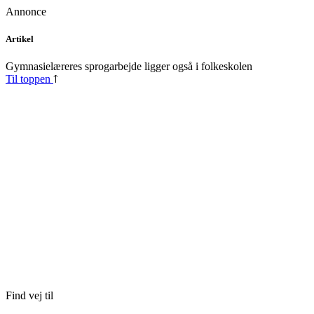
Annonce
Skip
Artikel
to
content
Gymnasielæreres sprogarbejde ligger også i folkeskolen
Til toppen
Find vej til