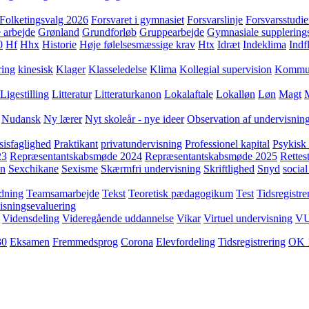
Folketingsvalg 2026
Forsvaret i gymnasiet
Forsvarslinje
Forsvarsstudie
 arbejde
Grønland
Grundforløb
Gruppearbejde
Gymnasiale supplering
0
Hf
Hhx
Historie
Høje følelsesmæssige krav
Htx
Idræt
Indeklima
Indf
ring
kinesisk
Klager
Klasseledelse
Klima
Kollegial supervision
Kommuni
Ligestilling
Litteratur
Litteraturkanon
Lokalaftale
Lokalløn
Løn
Magt
Nudansk
Ny lærer
Nyt skoleår - nye ideer
Observation af undervisnin
sisfaglighed
Praktikant
privatundervisning
Professionel kapital
Psykisk 
23
Repræsentantskabsmøde 2024
Repræsentantskabsmøde 2025
Rettest
yn
Sexchikane
Sexisme
Skærmfri undervisning
Skriftlighed
Snyd
social
dning
Teamsamarbejde
Tekst
Teoretisk pædagogikum
Test
Tidsregistre
isningsevaluering
Vidensdeling
Videregående uddannelse
Vikar
Virtuel undervisning
V
30
Eksamen
Fremmedsprog
Corona
Elevfordeling
Tidsregistrering
OK 