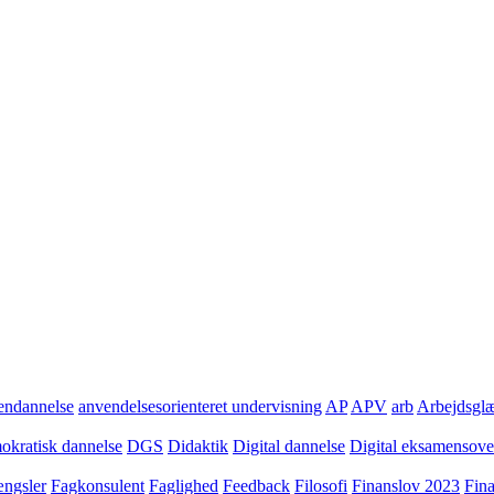
ndannelse
anvendelsesorienteret undervisning
AP
APV
arb
Arbejdsgl
kratisk dannelse
DGS
Didaktik
Digital dannelse
Digital eksamensov
ngsler
Fagkonsulent
Faglighed
Feedback
Filosofi
Finanslov 2023
Fin