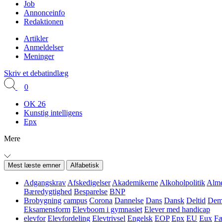
Job
Annonceinfo
Redaktionen
Artikler
Anmeldelser
Meninger
Skriv et debatindlæg
0
OK 26
Kunstig intelligens
Epx
Mere
Mest læste emner
Alfabetisk
Adgangskrav
Afskedigelser
Akademikerne
Alkoholpolitik
Alme
Bæredygtighed
Besparelse
BNP
Brobygning
campus
Corona
Dannelse
Dans
Dansk
Deltid
Demo
Eksamensform
Elevboom i gymnasiet
Elever med handicap
elevfor
Elevfordeling
Elevtrivsel
Engelsk
EOP
Epx
EU
Eux
Fæ