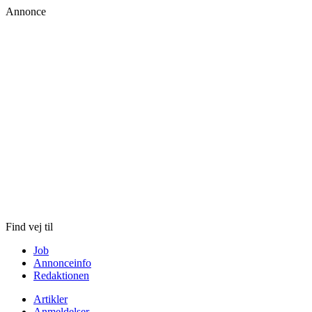
Annonce
Skip
to
content
Find vej til
Job
Annonceinfo
Redaktionen
Artikler
Anmeldelser