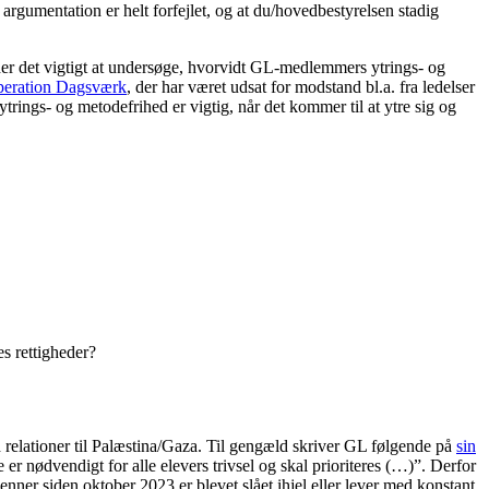
gumentation er helt forfejlet, og at du/hovedbestyrelsen stadig
der det vigtigt at undersøge, hvorvidt GL-medlemmers ytrings- og
Operation Dagsværk
, der har været udsat for modstand bl.a. fra ledelser
rings- og metodefrihed er vigtig, når det kommer til at ytre sig og
es rettigheder?
ed relationer til Palæstina/Gaza. Til gengæld skriver GL følgende på
sin
 er nødvendigt for alle elevers trivsel og skal prioriteres (…)”. Derfor
 venner siden oktober 2023 er blevet slået ihjel eller lever med konstant