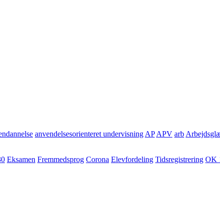
ndannelse
anvendelsesorienteret undervisning
AP
APV
arb
Arbejdsgl
30
Eksamen
Fremmedsprog
Corona
Elevfordeling
Tidsregistrering
OK 