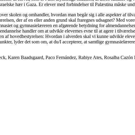
israelske hær i Gaza. Er elever med forbindelser til Palæstina måske und
over skolen og omhandler, hvordan man begår sig i alle aspekter af tilvæ
relsen, der af en eller anden grund skal fraregnes udsagnet? Med vores u
g]ymnasiet og gymnasielæreren en afgørende betydning for almendannelsen
lmendannelse handler om at udvikle elevernes evne til at agere i tilvære
sten af hovedbestyrelsen: Hvordan i alverden skal vi kunne udvikle elever
nkter, lyder det som om, at du/I accepterer, at samtlige gymnasielærere 
Keck, Karen Baadsgaard, Paco Fernández, Rabiye Ates, Rosalba Cazó