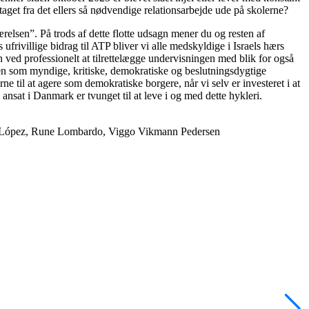
taget fra det ellers så nødvendige relationsarbejde ude på skolerne?
relsen”. På trods af dette flotte udsagn mener du og resten af
frivillige bidrag til ATP bliver vi alle medskyldige i Israels hærs
 ved professionelt at tilrettelægge undervisningen med blik for også
lsen som myndige, kritiske, demokratiske og beslutningsdygtige
ne til at agere som demokratiske borgere, når vi selv er investeret i at
ansat i Danmark er tvunget til at leve i og med dette hykleri.
n López, Rune Lombardo, Viggo Vikmann Pedersen