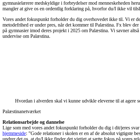
gymnasielærere medskyldige i forbrydelser mod menneskeheden herunder
mangler at give os en ordentlig forklaring på, hvorfor du/I ikke vil tils
Vores andet fokuspunkt forholder du dig overhovedet ikke til. Vi er 
metodefrihed er under pres, når det kommer til Palæstina. Fx blev der
på gymnasier imod deres projekt i 2025 om Palæstina. Vi savner altså 
undervise om Palæstina.
Hvordan i alverden skal vi kunne udvikle eleverne til at agere s
Palæstinanetværket
Relationsarbejde og dannelse
Lige som med vores andet fokuspunkt forholder du dig i dit/jeres svar 
hjemmeside
: ”Gode relationer i skolen er en af de absolut vigtigste b
undrer det os, at du/I ikke finder det vigtigt at sætte fokus på vores re