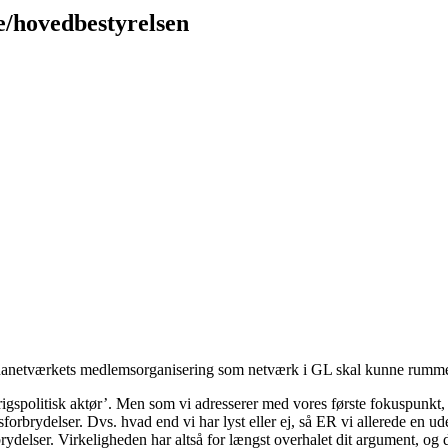
e/hovedbestyrelsen
inanetværkets medlemsorganisering som netværk i GL skal kunne rummes i
nrigspolitisk aktør’. Men som vi adresserer med vores første fokuspunkt
gsforbrydelser. Dvs. hvad end vi har lyst eller ej, så ER vi allerede en u
brydelser. Virkeligheden har altså for længst overhalet dit argument, og 