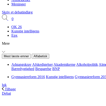
Meninger
Skriv et debatindlæg
0
OK 26
Kunstig intelligens
Epx
Mere
Mest læste emner
Alfabetisk
Adgangskrav
Afskedigelser
Akademikerne
Alkoholpolitik
Alme
Bæredygtighed
Besparelse
BNP
Gymnasiereform 2016
Kunstig intelligens
Gymnasiereform 20
luk
Tilbage
Debat