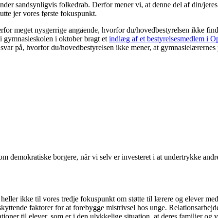
 sandsynligvis folkedrab. Derfor mener vi, at denne del af din/jeres ar
lutte jer vores første fokuspunkt.
derfor meget nysgerrige angående, hvorfor du/hovedbestyrelsen ikke fin
 i gymnasieskolen i oktober bragt et
indlæg af et bestyrelsesmedlem i 
svar på, hvorfor du/hovedbestyrelsen ikke mener, at gymnasielærernes yt
om demokratiske borgere, når vi selv er investeret i at undertrykke andr
heller ikke til vores tredje fokuspunkt om støtte til lærere og elever m
eskyttende faktorer for at forebygge mistrivsel hos unge. Relationsarbejde
lationer til elever, som er i den ulykkelige situation, at deres familier og