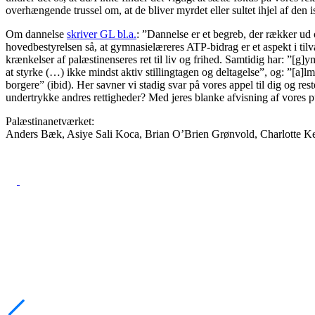
overhængende trussel om, at de bliver myrdet eller sultet ihjel af den 
Om dannelse
skriver GL bl.a.
: ”Dannelse er et begreb, der rækker ud 
hovedbestyrelsen så, at gymnasielæreres ATP-bidrag er et aspekt i tilvæ
krænkelser af palæstinenseres ret til liv og frihed. Samtidig har: ”[
at styrke (…) ikke mindst aktiv stillingtagen og deltagelse”, og: ”[a]
borgere” (ibid). Her savner vi stadig svar på vores appel til dig og re
undertrykke andres rettigheder? Med jeres blanke afvisning af vores pu
Palæstinanetværket:
Anders Bæk, Asiye Sali Koca, Brian O’Brien Grønvold, Charlotte 