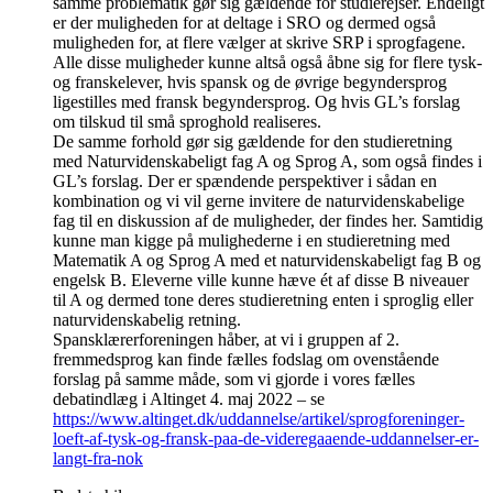
samme problematik gør sig gældende for studierejser. Endeligt
er der muligheden for at deltage i SRO og dermed også
muligheden for, at flere vælger at skrive SRP i sprogfagene.
Alle disse muligheder kunne altså også åbne sig for flere tysk-
og franskelever, hvis spansk og de øvrige begyndersprog
ligestilles med fransk begyndersprog. Og hvis GL’s forslag
om tilskud til små sproghold realiseres.
De samme forhold gør sig gældende for den studieretning
med Naturvidenskabeligt fag A og Sprog A, som også findes i
GL’s forslag. Der er spændende perspektiver i sådan en
kombination og vi vil gerne invitere de naturvidenskabelige
fag til en diskussion af de muligheder, der findes her. Samtidig
kunne man kigge på mulighederne i en studieretning med
Matematik A og Sprog A med et naturvidenskabeligt fag B og
engelsk B. Eleverne ville kunne hæve ét af disse B niveauer
til A og dermed tone deres studieretning enten i sproglig eller
naturvidenskabelig retning.
Spansklærerforeningen håber, at vi i gruppen af 2.
fremmedsprog kan finde fælles fodslag om ovenstående
forslag på samme måde, som vi gjorde i vores fælles
debatindlæg i Altinget 4. maj 2022 – se
https://www.altinget.dk/uddannelse/artikel/sprogforeninger-
loeft-af-tysk-og-fransk-paa-de-videregaaende-uddannelser-er-
langt-fra-nok