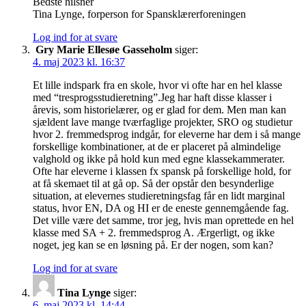
Bedste hilsner
Tina Lynge, forperson for Spansklærerforeningen
Log ind for at svare
Gry Marie Ellesøe Gasseholm
siger:
4. maj 2023 kl. 16:37
Et lille indspark fra en skole, hvor vi ofte har en hel klasse
med “tresprogsstudieretning”.Jeg har haft disse klasser i
årevis, som historielærer, og er glad for dem. Men man kan
sjældent lave mange tværfaglige projekter, SRO og studietur
hvor 2. fremmedsprog indgår, for eleverne har dem i så mange
forskellige kombinationer, at de er placeret på almindelige
valghold og ikke på hold kun med egne klassekammerater.
Ofte har eleverne i klassen fx spansk på forskellige hold, for
at få skemaet til at gå op. Så der opstår den besynderlige
situation, at elevernes studieretningsfag får en lidt marginal
status, hvor EN, DA og HI er de eneste gennemgående fag.
Det ville være det samme, tror jeg, hvis man oprettede en hel
klasse med SA + 2. fremmedsprog A. Ærgerligt, og ikke
noget, jeg kan se en løsning på. Er der nogen, som kan?
Log ind for at svare
Tina Lynge
siger:
6. maj 2023 kl. 14:44