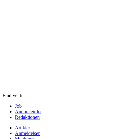
Skip
to
content
Find vej til
Job
Annonceinfo
Redaktionen
Artikler
Anmeldelser
Meninger