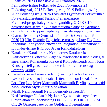
Finanslov 2023
Finanslov 2024
Finanslov 2025
fjernundervisning
Folkemøde 2023
Folkemøde 23
Folketingsvalg 2015
Folketingsvalg 2019
Folketingsvalg
2022
Folketingsvalg 2026
Forsvaret i gymnasiet
Forsvarslinje
Forsvarsstudieretning
Frafald
Fremmedsprog
Fremmedsprogsstrategi
Fusion
gambling
GDPR
GL's
hovedbestyrelsesvalg
GLs internationale arbejde
Grønland
Grundforløb
Gruppearbejde
Gymnasiale suppleringskurser
Gymnasielukning
Gymnasiereform 2016
Gymnasiereform
2030
Hf
Hhx
Historie
Høje følelsesmæssige krav
Htx
Idræt
Indeklima
Indflydelse
Innovation
Integration
Internationalt
It
It i undervisning
It-forbud
Japan
Kandidatreform
Karakterer
Karakterkrav
Karakterræs
Karakterskala
Karrierelæring
kinesisk
Klager
Klasseledelse
Klima
Kollegial
supervision
Kommunikation og it
Kompetenceudvikling
Køn
Kunstig intelligens
l
Lærer-elev-relation
Lærerens dag
Lærerliv
læring
Læseforståelse
Læsevejledning
læsning
Lectio
Ledelse
Lektier
Ligestilling
Litteratur
Litteraturkanon
Lokalaftale
Lokalløn
Løn
Magt
Matematik
Matematik B
Min gymnasietid
Mobiltelefon
Mødekultur
Motivation
Musik
Naturgeografi
Naturvidenskab
navneskift
Nedskæringer
Nudansk
Ny lærer
Nyt skoleår - nye ideer
Observation af undervisning
OK 13
OK 15
OK 21
OK 24
OK 26
Omsorgsdage
optag
Ordblind
Overenskomst