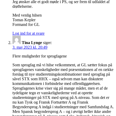
Jeg ønsker alle et godt møde i PS, og ser frem til udfaldet af
drøftelserne.
Med venlig hilsen
Tomas Kepler
Formand for GL
Log ind for at svare
Tina Lynge
siger:
3. maj 2023 kl. 20:49
Flere muligheder for sprogfagene
Som sprogfag må vi hilse velkomment, at GL sætter fokus på
sprogfagenes vanskeligheder med præsentationen af en række
forslag til nye studieretningskombinationer med sprogfag på
såvel STX som HHX – også selvom man kan diskutere
kommunikationen i forbindelse med offentliggørelsen.
Sprogfagenes krise viser sig på mange måder, men et af de
tydeligste tegn er vanskelighederne ved at oprette
studieretninger på STX med sprog på A-niveau. Som det er
nu kan Tysk og Fransk Fortsætter A og Fransk
Begyndersprog A indgå i studieretninger med Samfundsfag A.
Men Spansk begyndersprog A – og i øvrigt heller ikke andre