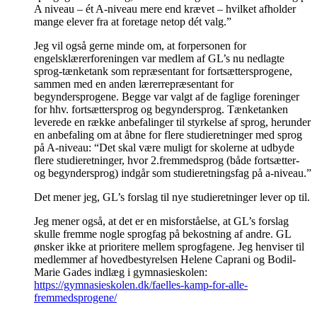
A niveau – ét A-niveau mere end krævet – hvilket afholder
mange elever fra at foretage netop dét valg.”
Jeg vil også gerne minde om, at forpersonen for
engelsklærerforeningen var medlem af GL’s nu nedlagte
sprog-tænketank som repræsentant for fortsættersprogene,
sammen med en anden lærerrepræsentant for
begyndersprogene. Begge var valgt af de faglige foreninger
for hhv. fortsættersprog og begyndersprog. Tænketanken
leverede en række anbefalinger til styrkelse af sprog, herunder
en anbefaling om at åbne for flere studieretninger med sprog
på A-niveau: “Det skal være muligt for skolerne at udbyde
flere studieretninger, hvor 2.fremmedsprog (både fortsætter-
og begyndersprog) indgår som studieretningsfag på a-niveau.”
Det mener jeg, GL’s forslag til nye studieretninger lever op til.
Jeg mener også, at det er en misforståelse, at GL’s forslag
skulle fremme nogle sprogfag på bekostning af andre. GL
ønsker ikke at prioritere mellem sprogfagene. Jeg henviser til
medlemmer af hovedbestyrelsen Helene Caprani og Bodil-
Marie Gades indlæg i gymnasieskolen:
https://gymnasieskolen.dk/faelles-kamp-for-alle-
fremmedsprogene/