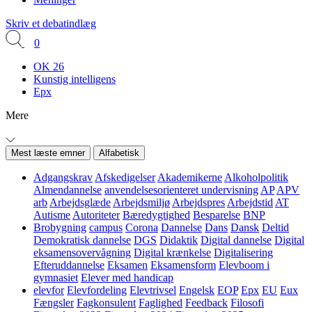
Skriv et debatindlæg
0
OK 26
Kunstig intelligens
Epx
Mere
Mest læste emner
Alfabetisk
Adgangskrav
Afskedigelser
Akademikerne
Alkoholpolitik
Almendannelse
anvendelsesorienteret undervisning
AP
APV
arb
Arbejdsglæde
Arbejdsmiljø
Arbejdspres
Arbejdstid
AT
Autisme
Autoriteter
Bæredygtighed
Besparelse
BNP
Brobygning
campus
Corona
Dannelse
Dans
Dansk
Deltid
Demokratisk dannelse
DGS
Didaktik
Digital dannelse
Digital
eksamensovervågning
Digital krænkelse
Digitalisering
Efteruddannelse
Eksamen
Eksamensform
Elevboom i
gymnasiet
Elever med handicap
elevfor
Elevfordeling
Elevtrivsel
Engelsk
EOP
Epx
EU
Eux
Fængsler
Fagkonsulent
Faglighed
Feedback
Filosofi