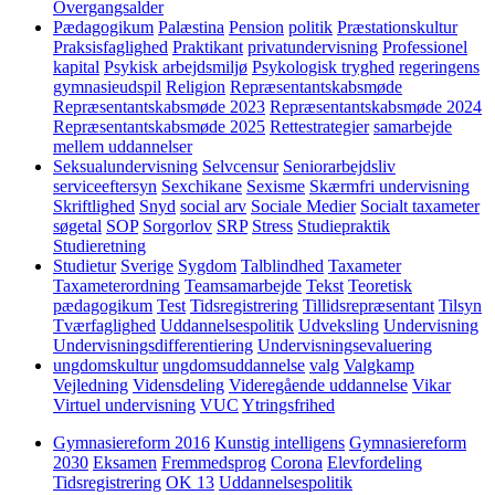
Overgangsalder
Pædagogikum
Palæstina
Pension
politik
Præstationskultur
Praksisfaglighed
Praktikant
privatundervisning
Professionel
kapital
Psykisk arbejdsmiljø
Psykologisk tryghed
regeringens
gymnasieudspil
Religion
Repræsentantskabsmøde
Repræsentantskabsmøde 2023
Repræsentantskabsmøde 2024
Repræsentantskabsmøde 2025
Rettestrategier
samarbejde
mellem uddannelser
Seksualundervisning
Selvcensur
Seniorarbejdsliv
serviceeftersyn
Sexchikane
Sexisme
Skærmfri undervisning
Skriftlighed
Snyd
social arv
Sociale Medier
Socialt taxameter
søgetal
SOP
Sorgorlov
SRP
Stress
Studiepraktik
Studieretning
Studietur
Sverige
Sygdom
Talblindhed
Taxameter
Taxameterordning
Teamsamarbejde
Tekst
Teoretisk
pædagogikum
Test
Tidsregistrering
Tillidsrepræsentant
Tilsyn
Tværfaglighed
Uddannelsespolitik
Udveksling
Undervisning
Undervisningsdifferentiering
Undervisningsevaluering
ungdomskultur
ungdomsuddannelse
valg
Valgkamp
Vejledning
Vidensdeling
Videregående uddannelse
Vikar
Virtuel undervisning
VUC
Ytringsfrihed
Gymnasiereform 2016
Kunstig intelligens
Gymnasiereform
2030
Eksamen
Fremmedsprog
Corona
Elevfordeling
Tidsregistrering
OK 13
Uddannelsespolitik