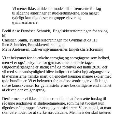
Vi mener ikke, at tiden er moden til at fremsætte forslag
til sådanne ændringer af studieretningerne, som meget
tydeligt kun tilgodeser én gruppe elever og
gymnasielærere.
Bodil Aase Frandsen Schmidt, Engelsklærerforeningen for stx og
hf,
Christian Smith, Tysklærerforeningen for Gymnasiet og HF
Iben Schneider, Fransklærerforeningen
Mette Andreasen, Erhvervsgymnasiernes Engelsklærerforening
Vi er bekymret for de enkelte sprogfag og sprogfagene som helhed,
men vi er også bekymret for gymnasierne i det hele taget.
Ungdomsårgangene er stadig små og forbliver det indtil 2030, der
vil med stor sandsynlighed blive indført et relativt højt adgangskrav
til gymnasierne ganske snart, og endeligt kæmper mange skoler med
røde bundlinjer. Vi er bekymret for, at disse ændringer vil få langt
større konsekvenser for gymnasielærernes beskæftigelse end antallet
af elever, der vælger sprog.
Derfor mener vi ikke, at tiden er moden til at fremsætte forslag til
sådanne ændringer af studieretningerne, som meget tydeligt kun
tilgodeser én gruppe elever og gymnasielærere. Vi er enige i, at man
skal gøre noget for at styrke sprogfagene. Men hvis der skal justeres