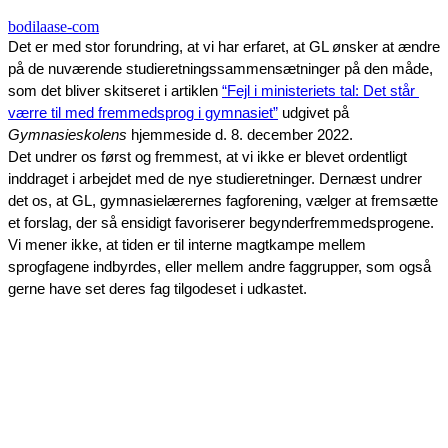
bodilaase-com
Det er med stor forundring, at vi har erfaret, at GL ønsker at ændre 
på de nuværende studieretningssammensætninger på den måde, 
som det bliver skitseret i artiklen 
“Fejl i ministeriets tal: Det står 
værre til med fremmedsprog i gymnasiet”
 udgivet på 
Gymnasieskolen
s
 hjemmeside d. 8. december 2022.   
Det undrer os først og fremmest, at vi ikke er blevet ordentligt 
inddraget i arbejdet med de nye studieretninger. Dernæst undrer 
det os, at GL, gymnasielærernes fagforening, vælger at fremsætte 
et forslag, der så ensidigt favoriserer begynderfremmedsprogene. 
Vi mener ikke, at tiden er til interne magtkampe mellem 
sprogfagene indbyrdes, eller mellem andre faggrupper, som også 
gerne have set deres fag tilgodeset i udkastet.