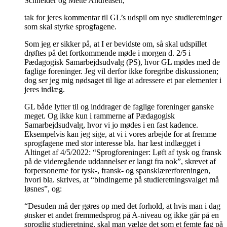
Schneider og Mette Andreasen,
tak for jeres kommentar til GL’s udspil om nye studieretninger
som skal styrke sprogfagene.
Som jeg er sikker på, at I er bevidste om, så skal udspillet
drøftes på det fortkommende møde i morgen d. 2/5 i
Pædagogisk Samarbejdsudvalg (PS), hvor GL mødes med de
faglige foreninger. Jeg vil derfor ikke foregribe diskussionen;
dog ser jeg mig nødsaget til lige at adressere et par elementer i
jeres indlæg.
GL både lytter til og inddrager de faglige foreninger ganske
meget. Og ikke kun i rammerne af Pædagogisk
Samarbejdsudvalg, hvor vi jo mødes i en fast kadence.
Eksempelvis kan jeg sige, at vi i vores arbejde for at fremme
sprogfagene med stor interesse bla. har læst indlægget i
Altinget af 4/5/2022: “Sprogforeninger: Løft af tysk og fransk
på de videregående uddannelser er langt fra nok”, skrevet af
forpersonerne for tysk-, fransk- og spansklærerforeningen,
hvori bla. skrives, at “bindingerne på studieretningsvalget må
løsnes”, og:
“Desuden må der gøres op med det forhold, at hvis man i dag
ønsker et andet fremmedsprog på A-niveau og ikke går på en
sproglig studieretning, skal man vælge det som et femte fag på