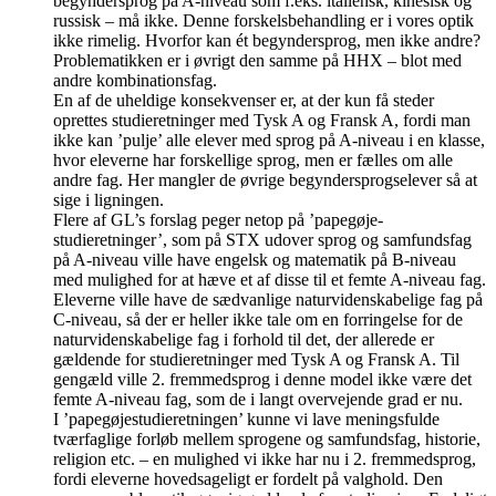
begyndersprog på A-niveau som f.eks. italiensk, kinesisk og
russisk – må ikke. Denne forskelsbehandling er i vores optik
ikke rimelig. Hvorfor kan ét begyndersprog, men ikke andre?
Problematikken er i øvrigt den samme på HHX – blot med
andre kombinationsfag.
En af de uheldige konsekvenser er, at der kun få steder
oprettes studieretninger med Tysk A og Fransk A, fordi man
ikke kan ’pulje’ alle elever med sprog på A-niveau i en klasse,
hvor eleverne har forskellige sprog, men er fælles om alle
andre fag. Her mangler de øvrige begyndersprogselever så at
sige i ligningen.
Flere af GL’s forslag peger netop på ’papegøje-
studieretninger’, som på STX udover sprog og samfundsfag
på A-niveau ville have engelsk og matematik på B-niveau
med mulighed for at hæve et af disse til et femte A-niveau fag.
Eleverne ville have de sædvanlige naturvidenskabelige fag på
C-niveau, så der er heller ikke tale om en forringelse for de
naturvidenskabelige fag i forhold til det, der allerede er
gældende for studieretninger med Tysk A og Fransk A. Til
gengæld ville 2. fremmedsprog i denne model ikke være det
femte A-niveau fag, som de i langt overvejende grad er nu.
I ’papegøjestudieretningen’ kunne vi lave meningsfulde
tværfaglige forløb mellem sprogene og samfundsfag, historie,
religion etc. – en mulighed vi ikke har nu i 2. fremmedsprog,
fordi eleverne hovedsageligt er fordelt på valghold. Den