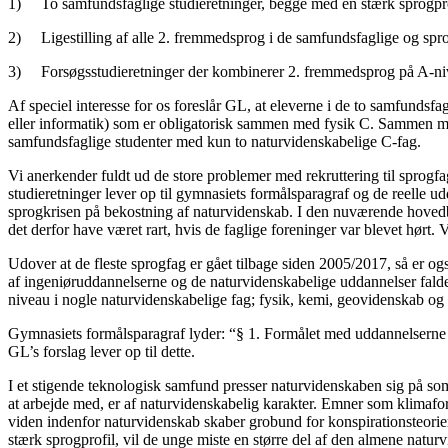
1) To samfundsfaglige studieretninger, begge med en stærk sprogpro
2) Ligestilling af alle 2. fremmedsprog i de samfundsfaglige og sprog
3) Forsøgsstudieretninger der kombinerer 2. fremmedsprog på A-niv
Af speciel interesse for os foreslår GL, at eleverne i de to samfundsfa
eller informatik) som er obligatorisk sammen med fysik C. Sammen med
samfundsfaglige studenter med kun to naturvidenskabelige C-fag.
Vi anerkender fuldt ud de store problemer med rekruttering til sprogfa
studieretninger lever op til gymnasiets formålsparagraf og de reelle ud
sprogkrisen på bekostning af naturvidenskab. I den nuværende hovedbes
det derfor have været rart, hvis de faglige foreninger var blevet hørt. 
Udover at de fleste sprogfag er gået tilbage siden 2005/2017, så er og
af ingeniøruddannelserne og de naturvidenskabelige uddannelser falde
niveau i nogle naturvidenskabelige fag; fysik, kemi, geovidenskab og 
Gymnasiets formålsparagraf lyder: “§ 1. Formålet med uddannelserne om
GL’s forslag lever op til dette.
I et stigende teknologisk samfund presser naturvidenskaben sig på s
at arbejde med, er af naturvidenskabelig karakter. Emner som klimafor
viden indenfor naturvidenskab skaber grobund for konspirationsteorier
stærk sprogprofil, vil de unge miste en større del af den almene naturv