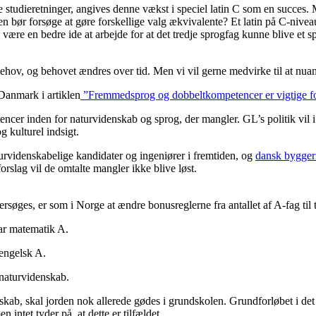
e studieretninger, angives denne vækst i speciel latin C som en succes. M
bør forsøge at gøre forskellige valg ækvivalente? Et latin på C-niveau
være en bedre ide at arbejde for at det tredje sprogfag kunne blive et 
ehov, og behovet ændres over tid. Men vi vil gerne medvirke til at nuan
Danmark i artiklen
”Fremmedsprog og dobbeltkompetencer er vigtige f
encer inden for naturvidenskab og sprog, der mangler. GL’s politik vil 
 kulturel indsigt.
rvidenskabelige kandidater og ingeniører i fremtiden, og
dansk bygger
 forslag vil de omtalte mangler ikke blive løst.
rsøges, er som i Norge at ændre bonusreglerne fra antallet af A-fag til 
ar matematik A.
engelsk A.
r naturvidenskab.
denskab, skal jorden nok allerede gødes i grundskolen. Grundforløbet i
intet tyder på, at dette er tilfældet.