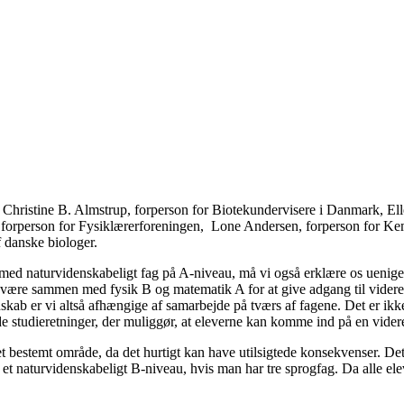
hristine B. Almstrup, forperson for Biotekundervisere i Danmark, Elle
, forperson for Fysiklærerforeningen, Lone Andersen, forperson for Ke
 danske biologer.
d naturvidenskabeligt fag på A-niveau, må vi også erklære os uenige i
 være sammen med fysik B og matematik A for at give adgang til vider
skab er vi altså afhængige af samarbejde på tværs af fagene. Det er i
de studieretninger, der muliggør, at eleverne kan komme ind på en vide
 bestemt område, da det hurtigt kan have utilsigtede konsekvenser. Dett
 naturvidenskabeligt B-niveau, hvis man har tre sprogfag. Da alle eleve