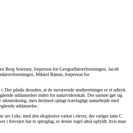
n Berg Seiersen, forperson for Geografilærerforeningen, Jacob
milærerforeningen, Mikkel Rønne, forperson for
. Der påstås desuden, at de nuværende studieretninger er et udtryk
egående uddannelser inden for naturvidenskab. Det samme gør sig
kke silotænkning, men derimod oplagt tværfagligt samarbejde med
regående uddannelse.
e ses f.eks. med den eksplosive vækst i elever, der vælger latin C
r i forvejen har to sprogfag, er denne regel altså opfyldt, hvis man