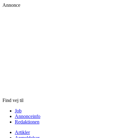
Annonce
Skip
to
content
Find vej til
Job
Annonceinfo
Redaktionen
Artikler
Anmeldelser