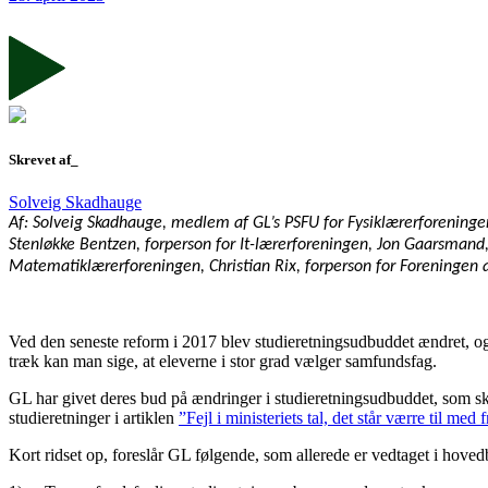
Skrevet af_
Solveig Skadhauge
Af: Solveig Skadhauge, medlem af GL’s PSFU for Fysiklærerforeningen
Stenløkke Bentzen, forperson for It-lærerforeningen, Jon Gaarsmand
Matematiklærerforeningen, Christian Rix, forperson for Foreningen a
Ved den seneste reform i 2017 blev studieretningsudbuddet ændret, og
træk kan man sige, at eleverne i stor grad vælger samfundsfag.
GL har givet deres bud på ændringer i studieretningsudbuddet, som ska
studieretninger i artiklen
”Fejl i ministeriets tal, det står værre til m
Kort ridset op, foreslår GL følgende, som allerede er vedtaget i hoved