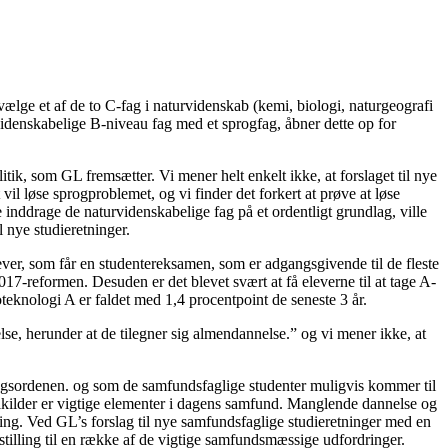
.
avælge et af de to C-fag i naturvidenskab (kemi, biologi, naturgeografi
idenskabelige B-niveau fag med et sprogfag, åbner dette op for
ik, som GL fremsætter. Vi mener helt enkelt ikke, at forslaget til nye
il løse sprogproblemet, og vi finder det forkert at prøve at løse
inddrage de naturvidenskabelige fag på et ordentligt grundlag, ville
l nye studieretninger.
lever, som får en studentereksamen, som er adgangsgivende til de fleste
7-reformen. Desuden er det blevet svært at få eleverne til at tage A-
teknologi A er faldet med 1,4 procentpoint de seneste 3 år.
se, herunder at de tilegner sig almendannelse.” og vi mener ikke, at
dagsordenen. og som de samfundsfaglige studenter muligvis kommer til
gikilder er vigtige elementer i dagens samfund. Manglende dannelse og
ing. Ved GL’s forslag til nye samfundsfaglige studieretninger med en
 stilling til en række af de vigtige samfundsmæssige udfordringer.