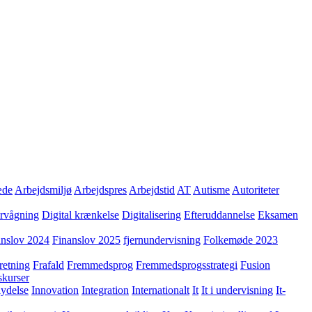
æde
Arbejdsmiljø
Arbejdspres
Arbejdstid
AT
Autisme
Autoriteter
ervågning
Digital krænkelse
Digitalisering
Efteruddannelse
Eksamen
anslov 2024
Finanslov 2025
fjernundervisning
Folkemøde 2023
retning
Frafald
Fremmedsprog
Fremmedsprogsstrategi
Fusion
skurser
lydelse
Innovation
Integration
Internationalt
It
It i undervisning
It-