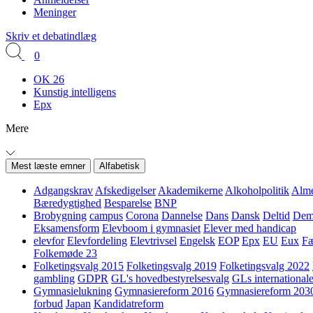
Meninger
Skriv et debatindlæg
0
OK 26
Kunstig intelligens
Epx
Mere
Mest læste emner
Alfabetisk
Adgangskrav
Afskedigelser
Akademikerne
Alkoholpolitik
Alme
Bæredygtighed
Besparelse
BNP
Brobygning
campus
Corona
Dannelse
Dans
Dansk
Deltid
Demo
Eksamensform
Elevboom i gymnasiet
Elever med handicap
elevfor
Elevfordeling
Elevtrivsel
Engelsk
EOP
Epx
EU
Eux
Fæ
Folkemøde 23
Folketingsvalg 2015
Folketingsvalg 2019
Folketingsvalg 2022
gambling
GDPR
GL's hovedbestyrelsesvalg
GLs internationale
Gymnasielukning
Gymnasiereform 2016
Gymnasiereform 203
forbud
Japan
Kandidatreform