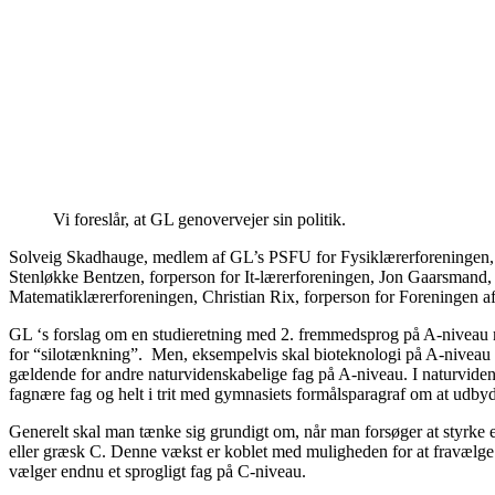
Vi foreslår, at GL genovervejer sin politik.
Solveig Skadhauge, medlem af GL’s PSFU for Fysiklærerforeningen, C
Stenløkke Bentzen, forperson for It-lærerforeningen, Jon Gaarsmand
Matematiklærerforeningen, Christian Rix, forperson for Foreningen af
GL ‘s forslag om en studieretning med 2. fremmedsprog på A-niveau me
for “silotænkning”. Men, eksempelvis skal bioteknologi på A-niveau
gældende for andre naturvidenskabelige fag på A-niveau. I naturviden
fagnære fag og helt i trit med gymnasiets formålsparagraf om at udby
Generelt skal man tænke sig grundigt om, når man forsøger at styrke et
eller græsk C. Denne vækst er koblet med muligheden for at fravælge et
vælger endnu et sprogligt fag på C-niveau.