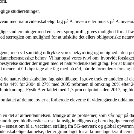
fil.
lige studieretninger.
eau med naturvidenskabeligt fag på A-niveau eller musik på A-niveau
glige studieretninger med en stærk sprogprofil, gives mulighed for at fr
 særreglen om mulighed for at udskifte det ellers obligatoriske naturv
gene, men vil samtidig udtrykke vores bekymring og uenighed i den polit
dannelsesmæssige behov. Vi har også vores tvivl om, hvorvidt forslaget v
tyrelse sidder der ingen med et naturvidenskabeligt fag. For at kunne 
Vi mener, at GL bør tage alle fag med på råd, når de formulerer forslag ti
så de naturvidenskabelige fag gået tilbage. I grove træk er andelen af e
t fra 44% før 2004 til 27% med 2005 reformen til omkring 20% efter 201
bioteknologi. Fysik A er faldet med 1,3 procentpoint siden 2017, og bio
fattet af denne lov er at forberede eleverne til videregående uddannel
om en del af almendannelsen. Mange af de problemer, som står højt på 
andringer, biodiversitetskrise, kunstig intelligens og bæredygtige ener
 – senest om bl.a. vacciner, stråling fra 5G-netværk og global opvarmn
idenskabelige dannelse, der er grundlaget for at kunne tage kvalificeret