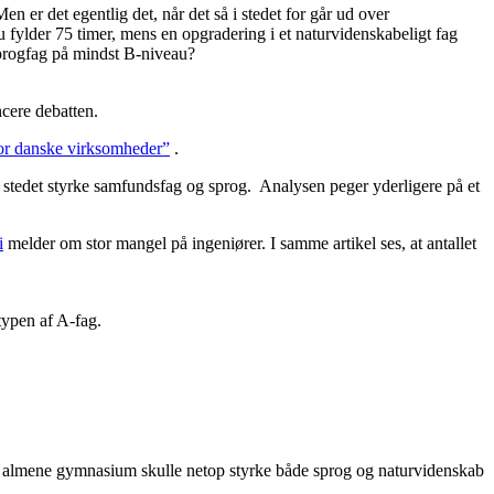
en er det egentlig det, når det så i stedet for går ud over
 fylder 75 timer, mens en opgradering i et naturvidenskabeligt fag
sprogfag på mindst B-niveau?
cere debatten.
or danske virksomheder”
.
i stedet styrke samfundsfag og sprog. Analysen peger yderligere på et
i
melder om stor mangel på ingeniører. I samme artikel ses, at antallet
typen af A-fag.
 det almene gymnasium skulle netop styrke både sprog og naturvidenskab