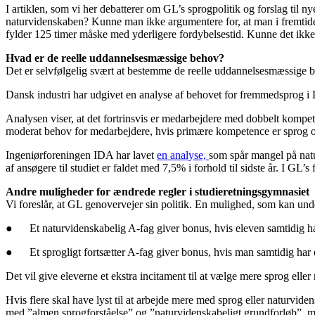
I artiklen, som vi her debatterer om GL’s sprogpolitik og forslag til ny
naturvidenskaben? Kunne man ikke argumentere for, at man i fremtiden 
fylder 125 timer måske med yderligere fordybelsestid. Kunne det ikke 
Hvad er de reelle uddannelsesmæssige behov?
Det er selvfølgelig svært at bestemme de reelle uddannelsesmæssige b
Dansk industri har udgivet en analyse af behovet for fremmedsprog i 
Analysen viser, at det fortrinsvis er medarbejdere med dobbelt kompet
moderat behov for medarbejdere, hvis primære kompetence er sprog og
Ingeniørforeningen IDA har lavet
en analyse,
som spår mangel på natu
af ansøgere til studiet er faldet med 7,5% i forhold til sidste år. I GL’s
Andre muligheder for ændrede regler i studieretningsgymnasiet
Vi foreslår, at GL genovervejer sin politik. En mulighed, som kan unde
● Et naturvidenskabelig A-fag giver bonus, hvis eleven samtidig h
● Et sprogligt fortsætter A-fag giver bonus, hvis man samtidig har 
Det vil give eleverne et ekstra incitament til at vælge mere sprog elle
Hvis flere skal have lyst til at arbejde mere med sprog eller naturvi
med ”almen sprogforståelse” og ”naturvidenskabeligt grundforløb”, men 