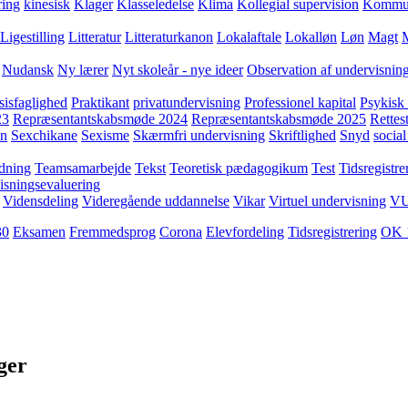
ring
kinesisk
Klager
Klasseledelse
Klima
Kollegial supervision
Kommuni
Ligestilling
Litteratur
Litteraturkanon
Lokalaftale
Lokalløn
Løn
Magt
Nudansk
Ny lærer
Nyt skoleår - nye ideer
Observation af undervisnin
sisfaglighed
Praktikant
privatundervisning
Professionel kapital
Psykisk 
23
Repræsentantskabsmøde 2024
Repræsentantskabsmøde 2025
Rettest
yn
Sexchikane
Sexisme
Skærmfri undervisning
Skriftlighed
Snyd
social
dning
Teamsamarbejde
Tekst
Teoretisk pædagogikum
Test
Tidsregistre
isningsevaluering
Vidensdeling
Videregående uddannelse
Vikar
Virtuel undervisning
V
30
Eksamen
Fremmedsprog
Corona
Elevfordeling
Tidsregistrering
OK 
ger