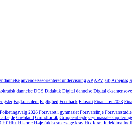
ndannelse
anvendelsesorienteret undervisning
AP
APV
arb
Arbejdsgl
kratisk dannelse
DGS
Didaktik
Digital dannelse
Digital eksamensov
ngsler
Fagkonsulent
Faglighed
Feedback
Filosofi
Finanslov 2023
Fin
Folketingsvalg 2026
Forsvaret i gymnasiet
Forsvarslinje
Forsvarsstudie
 arbejde
Grønland
Grundforløb
Gruppearbejde
Gymnasiale supplering
0
Hf
Hhx
Historie
Høje følelsesmæssige krav
Htx
Idræt
Indeklima
Indf