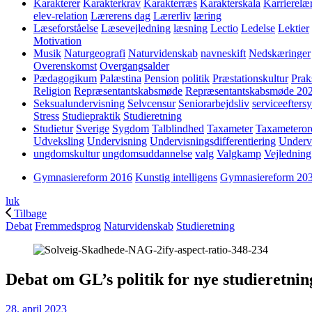
Karakterer
Karakterkrav
Karakterræs
Karakterskala
Karrierelæ
elev-relation
Lærerens dag
Lærerliv
læring
Læseforståelse
Læsevejledning
læsning
Lectio
Ledelse
Lektier
Motivation
Musik
Naturgeografi
Naturvidenskab
navneskift
Nedskæringer
Overenskomst
Overgangsalder
Pædagogikum
Palæstina
Pension
politik
Præstationskultur
Prak
Religion
Repræsentantskabsmøde
Repræsentantskabsmøde 20
Seksualundervisning
Selvcensur
Seniorarbejdsliv
serviceefters
Stress
Studiepraktik
Studieretning
Studietur
Sverige
Sygdom
Talblindhed
Taxameter
Taxameteror
Udveksling
Undervisning
Undervisningsdifferentiering
Underv
ungdomskultur
ungdomsuddannelse
valg
Valgkamp
Vejledning
Gymnasiereform 2016
Kunstig intelligens
Gymnasiereform 20
luk
Tilbage
Debat
Fremmedsprog
Naturvidenskab
Studieretning
Debat om GL’s politik for nye studieretnin
28. april 2023