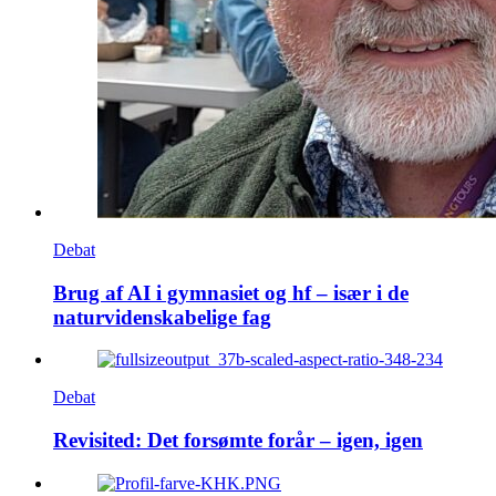
Debat
Brug af AI i gymnasiet og hf – især i de
naturvidenskabelige fag
Debat
Revisited: Det forsømte forår – igen, igen