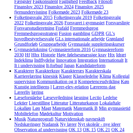
Fængsler
Fagkonsulent
Faglighed
Feedback
Filosofi
Finanslov 2023
Finanslov 2024
Finanslov 2025
fjernundervisning
Folkemøde 2023
Folkemøde 23
Folketingsvalg 2015
Folketingsvalg 2019
Folketingsvalg
2022
Folketingsvalg 2026
Forsvaret i gymnasiet
Forsvarslinje
Forsvarsstudieretning
Frafald
Fremmedsprog
Fremmedsprogsstrategi
Fusion
gambling
GDPR
GL's
hovedbestyrelsesvalg
GLs internationale arbejde
Grønland
Grundforløb
Gruppearbejde
Gymnasiale suppleringskurser
Gymnasielukning
Gymnasiereform 2016
Gymnasiereform
2030
Hf
Hhx
Historie
Høje følelsesmæssige krav
Htx
Idræt
Indeklima
Indflydelse
Innovation
Integration
Internationalt
It
It i undervisning
It-forbud
Japan
Kandidatreform
Karakterer
Karakterkrav
Karakterræs
Karakterskala
Karrierelæring
kinesisk
Klager
Klasseledelse
Klima
Kollegial
supervision
Kommunikation og it
Kompetenceudvikling
Køn
Kunstig intelligens
l
Lærer-elev-relation
Lærerens dag
Lærerliv
læring
Læseforståelse
Læsevejledning
læsning
Lectio
Ledelse
Lektier
Ligestilling
Litteratur
Litteraturkanon
Lokalaftale
Lokalløn
Løn
Magt
Matematik
Matematik B
Min gymnasietid
Mobiltelefon
Mødekultur
Motivation
Musik
Naturgeografi
Naturvidenskab
navneskift
Nedskæringer
Nudansk
Ny lærer
Nyt skoleår - nye ideer
Observation af undervisning
OK 13
OK 15
OK 21
OK 24