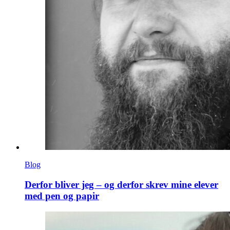
Blog
Derfor bliver jeg – og derfor skrev mine elever
med pen og papir