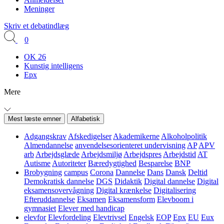
Meninger
Skriv et debatindlæg
0
OK 26
Kunstig intelligens
Epx
Mere
Mest læste emner
Alfabetisk
Adgangskrav
Afskedigelser
Akademikerne
Alkoholpolitik
Almendannelse
anvendelsesorienteret undervisning
AP
APV
arb
Arbejdsglæde
Arbejdsmiljø
Arbejdspres
Arbejdstid
AT
Autisme
Autoriteter
Bæredygtighed
Besparelse
BNP
Brobygning
campus
Corona
Dannelse
Dans
Dansk
Deltid
Demokratisk dannelse
DGS
Didaktik
Digital dannelse
Digital
eksamensovervågning
Digital krænkelse
Digitalisering
Efteruddannelse
Eksamen
Eksamensform
Elevboom i
gymnasiet
Elever med handicap
elevfor
Elevfordeling
Elevtrivsel
Engelsk
EOP
Epx
EU
Eux