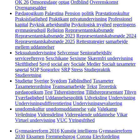
OK 26
Omsorgsdage
optag
Ordblind
Overenskomst
Overgangsalder
Pædagogikum
Palæstina
Pension
politik
Præstationskultur
Praksisfaglighed
Praktikant
privatundervisning
Professionel
kapital
Psykisk arbejdsmiljø
Psykologisk tryghed
regeringens
gymnasieudspil
Religion
Repræsentantskabsmøde
Repræsentantskabsmøde 2023
Repræsentantskabsmøde 2024
Repræsentantskabsmøde 2025
Rettestrategier
samarbejde
mellem uddannelser
Seksualundervisning
Selvcensur
Seniorarbejdsliv
serviceeftersyn
Sexchikane
Sexisme
Skærmfri undervisning
Skriftlighed
Snyd
social arv
Sociale Medier
Socialt taxameter
søgetal
SOP
Sorgorlov
SRP
Stress
Studiepraktik
Studieretning
Studietur
Sverige
Sygdom
Talblindhed
Taxameter
Taxameterordning
Teamsamarbejde
Tekst
Teoretisk
pædagogikum
Test
Tidsregistrering
Tillidsrepræsentant
Tilsyn
Tværfaglighed
Uddannelsespolitik
Udveksling
Undervisning
Undervisningsdifferentiering
Undervisningsevaluering
ungdomskultur
ungdomsuddannelse
valg
Valgkamp
Vejledning
Vidensdeling
Videregående uddannelse
Vikar
Virtuel undervisning
VUC
Ytringsfrihed
Gymnasiereform 2016
Kunstig intelligens
Gymnasiereform
2030
Eksamen
Fremmedsprog
Corona
Elevfordeling