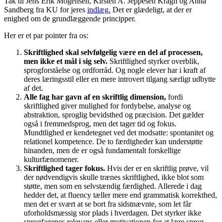
Tak til Jens Erik Mogensen, Kirsten A. Jeppesen Kragh og Anna
Sandberg fra KU for jeres
indlæg.
Det er glædeligt, at der er
enighed om de grundlæggende principper.
Her er et par pointer fra os:
Skriftlighed skal selvfølgelig være en del af processen,
men ikke et mål i sig selv.
Skriftlighed styrker overblik,
sprogforståelse og ordforråd. Og nogle elever har i kraft af
deres læringsstil eller en mere introvert tilgang særligt udbytte
af det.
Alle fag har gavn af en skriftlig dimension,
fordi
skriftlighed giver mulighed for fordybelse, analyse og
abstraktion, sproglig bevidsthed og præcision. Det gælder
også i fremmedsprog, men det tager tid og fokus.
Mundtlighed er kendetegnet ved det modsatte: spontanitet og
relationel kompetence. De to færdigheder kan understøtte
hinanden, men de er også fundamentalt forskellige
kulturfænomener.
Skriftlighed tager fokus.
Hvis der er en skriftlig prøve, vil
der nødvendigvis skulle trænes skriftlighed, ikke blot som
støtte, men som en selvstændig færdighed. Allerede i dag
hedder det, at fluency tæller mere end grammatisk korrekthed,
men det er svært at se bort fra sidstnævnte, som let får
uforholdsmæssig stor plads i hverdagen. Det styrker ikke
sprogfagenes relevans eller motivationen for at lære sprog.