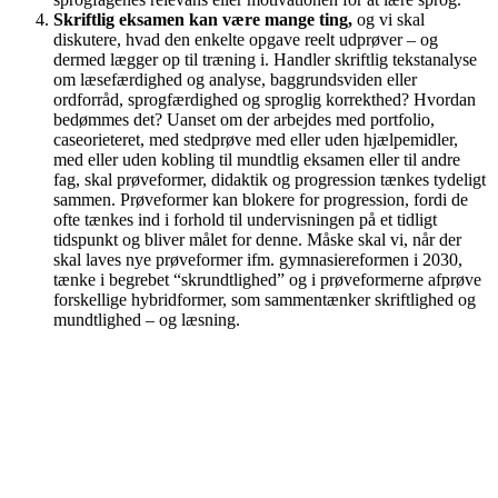
Skriftlig eksamen kan være mange ting,
og vi skal
diskutere, hvad den enkelte opgave reelt udprøver – og
dermed lægger op til træning i. Handler skriftlig tekstanalyse
om læsefærdighed og analyse, baggrundsviden eller
ordforråd, sprogfærdighed og sproglig korrekthed? Hvordan
bedømmes det? Uanset om der arbejdes med portfolio,
caseorieteret, med stedprøve med eller uden hjælpemidler,
med eller uden kobling til mundtlig eksamen eller til andre
fag, skal prøveformer, didaktik og progression tænkes tydeligt
sammen. Prøveformer kan blokere for progression, fordi de
ofte tænkes ind i forhold til undervisningen på et tidligt
tidspunkt og bliver målet for denne. Måske skal vi, når der
skal laves nye prøveformer ifm. gymnasiereformen i 2030,
tænke i begrebet “skrundtlighed” og i prøveformerne afprøve
forskellige hybridformer, som sammentænker skriftlighed og
mundtlighed – og læsning.