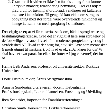
Grammatisk viden
er ikke ”en forudsætning for at kunne
udtrykke nuancer, relationer og betydning”. Der er i højere
grad brug for træning af ordforråd, vendinger og kulturelle
mønstre i interaktion. Til gengæld kan viden om sprogets
opbygning med stor fordel være overvejende funktionel og
hænge tæt sammen med sprogbrug i situationer.
Det vigtigste er,
at vi får en seriøs snak om, både i sprogkredse og i
beslutningstagerkredse, hvad det er vigtigt at lære som sprogelev på
de forskellige niveauer i lyset af de moderne sprogteknologier og i
særdeleshed AI. Hvad er der brug for, at vi skal lære som mennesker
(i modsætning til maskiner), og hvad er ok, at AI klarer for os? Vi
skal have et svar parat, for ellers beslutter AI (og eleverne!) det for
os.
Hanne Leth Andersen, professor og universitetsrektor, Roskilde
Universitet
Dorte Fristrup, rektor, Århus Statsgymnasium
Annette Søndergaard Gregersen, docent, Københavns
Professionshøjskole, Læreruddannelsen, Forskning og Udvikling
Iben Schneider, forperson for Fransklærerforeningen
Christian Smith, forperson fra Tysklærerforeningen