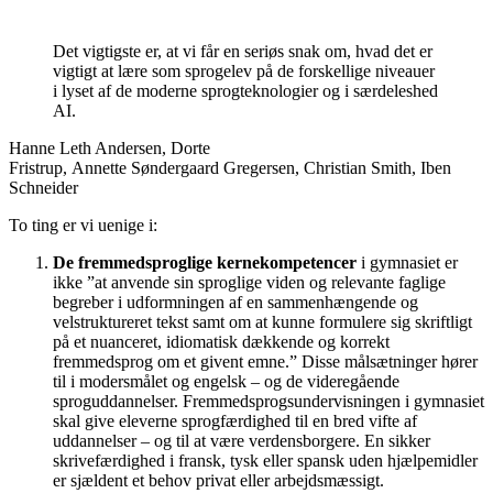
Det vigtigste er, at vi får en seriøs snak om, hvad det er
vigtigt at lære som sprogelev på de forskellige niveauer
i lyset af de moderne sprogteknologier og i særdeleshed
AI.
Hanne Leth Andersen, Dorte
Fristrup, Annette Søndergaard Gregersen, Christian Smith, Iben
Schneider
To ting er vi uenige i:
De fremmedsproglige kernekompetencer
i gymnasiet er
ikke ”at anvende sin sproglige viden og relevante faglige
begreber i udformningen af en sammenhængende og
velstruktureret tekst samt om at kunne formulere sig skriftligt
på et nuanceret, idiomatisk dækkende og korrekt
fremmedsprog om et givent emne.” Disse målsætninger hører
til i modersmålet og engelsk – og de videregående
sproguddannelser. Fremmedsprogsundervisningen i gymnasiet
skal give eleverne sprogfærdighed til en bred vifte af
uddannelser – og til at være verdensborgere. En sikker
skrivefærdighed i fransk, tysk eller spansk uden hjælpemidler
er sjældent et behov privat eller arbejdsmæssigt.