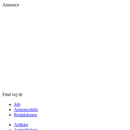
Annonce
Skip
to
content
Find vej til
Job
Annonceinfo
Redaktionen
Artikler
Anmeldelser