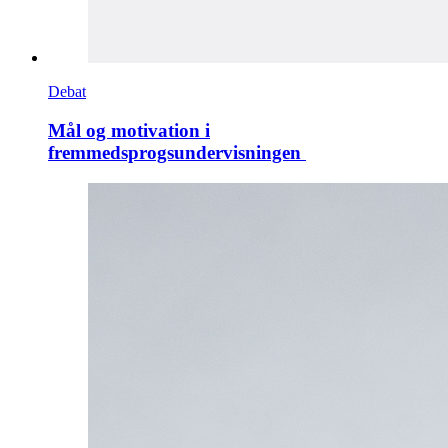
Debat
Mål og motivation i
fremmedsprogsundervisningen