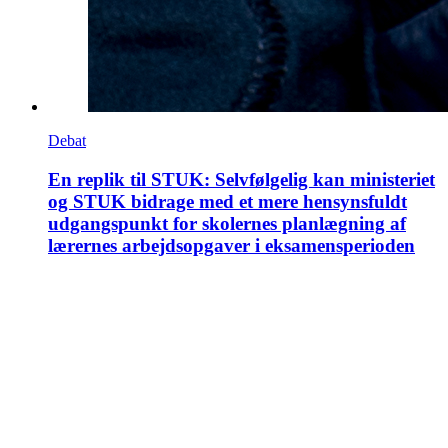
Debat
En replik til STUK: Selvfølgelig kan ministeriet
og STUK bidrage med et mere hensynsfuldt
udgangspunkt for skolernes planlægning af
lærernes arbejdsopgaver i eksamensperioden