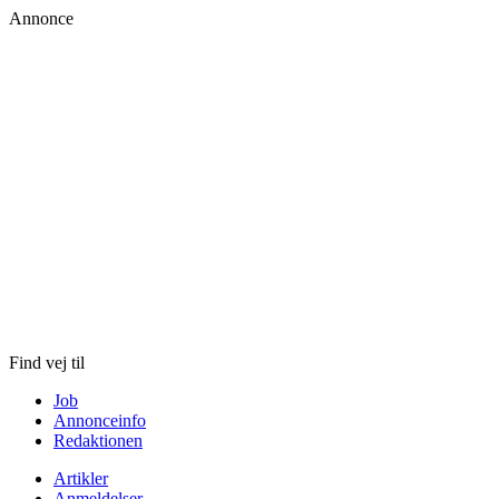
Annonce
Skip
to
content
Find vej til
Job
Annonceinfo
Redaktionen
Artikler
Anmeldelser