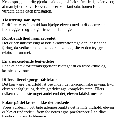
Kropssprog, naturlig øjenkontakt og små bekræftende signaler viser,
at man lytter aktivt. Elever aflæser konstant situationen for at
vurdere deres egen præstation.
Tidsstyring som støtte
Et diskret varsel om tid kan hjælpe eleven med at disponere sin
fremlæggelse og undgå stress i afslutningen.
Rollebevidsthed i samarbejdet
Det er hensigtsmæssigt at lade eksaminator tage den indledende
føring, da vedkommende kender eleven og ofte er den trygge
relation i rummet.
En anerkendende begyndelse
Et enkelt “tak for fremlæggelsen” bidrager til en respektfuld og
konstruktiv tone.
Differentieret spørgsmålsteknik
Det kan være værdifuldt at begynde i det taksonomiske niveau, hvor
eleven er fagligt, og derfra gradvist øge kompleksiteten. Ellers
risikerer vi at teste noget andet end det, eleven faktisk mestrer.
Fokus på det lærte – ikke det ønskede
Vores vurdering bør tage udgangspunkt i det faglige indhold, eleven
er blevet undervist i, frem for vores egne præferencer. Lad dine
kæpheste blive derhjemme.