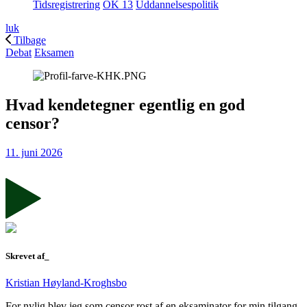
Tidsregistrering
OK 13
Uddannelsespolitik
luk
Tilbage
Debat
Eksamen
Hvad kendetegner egentlig en god
censor?
11. juni 2026
Skrevet af_
Kristian Høyland-Kroghsbo
For nylig blev jeg som censor rost af en eksaminator for min tilgang