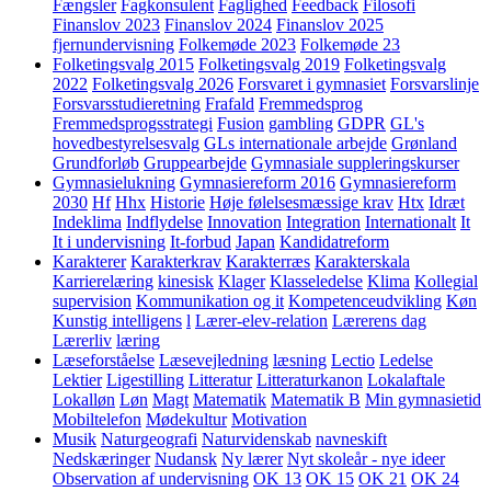
Fængsler
Fagkonsulent
Faglighed
Feedback
Filosofi
Finanslov 2023
Finanslov 2024
Finanslov 2025
fjernundervisning
Folkemøde 2023
Folkemøde 23
Folketingsvalg 2015
Folketingsvalg 2019
Folketingsvalg
2022
Folketingsvalg 2026
Forsvaret i gymnasiet
Forsvarslinje
Forsvarsstudieretning
Frafald
Fremmedsprog
Fremmedsprogsstrategi
Fusion
gambling
GDPR
GL's
hovedbestyrelsesvalg
GLs internationale arbejde
Grønland
Grundforløb
Gruppearbejde
Gymnasiale suppleringskurser
Gymnasielukning
Gymnasiereform 2016
Gymnasiereform
2030
Hf
Hhx
Historie
Høje følelsesmæssige krav
Htx
Idræt
Indeklima
Indflydelse
Innovation
Integration
Internationalt
It
It i undervisning
It-forbud
Japan
Kandidatreform
Karakterer
Karakterkrav
Karakterræs
Karakterskala
Karrierelæring
kinesisk
Klager
Klasseledelse
Klima
Kollegial
supervision
Kommunikation og it
Kompetenceudvikling
Køn
Kunstig intelligens
l
Lærer-elev-relation
Lærerens dag
Lærerliv
læring
Læseforståelse
Læsevejledning
læsning
Lectio
Ledelse
Lektier
Ligestilling
Litteratur
Litteraturkanon
Lokalaftale
Lokalløn
Løn
Magt
Matematik
Matematik B
Min gymnasietid
Mobiltelefon
Mødekultur
Motivation
Musik
Naturgeografi
Naturvidenskab
navneskift
Nedskæringer
Nudansk
Ny lærer
Nyt skoleår - nye ideer
Observation af undervisning
OK 13
OK 15
OK 21
OK 24