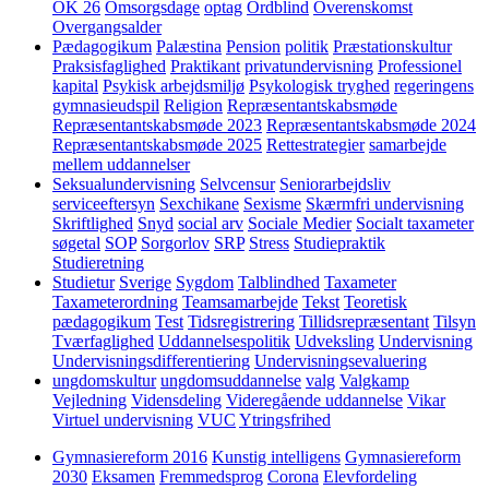
OK 26
Omsorgsdage
optag
Ordblind
Overenskomst
Overgangsalder
Pædagogikum
Palæstina
Pension
politik
Præstationskultur
Praksisfaglighed
Praktikant
privatundervisning
Professionel
kapital
Psykisk arbejdsmiljø
Psykologisk tryghed
regeringens
gymnasieudspil
Religion
Repræsentantskabsmøde
Repræsentantskabsmøde 2023
Repræsentantskabsmøde 2024
Repræsentantskabsmøde 2025
Rettestrategier
samarbejde
mellem uddannelser
Seksualundervisning
Selvcensur
Seniorarbejdsliv
serviceeftersyn
Sexchikane
Sexisme
Skærmfri undervisning
Skriftlighed
Snyd
social arv
Sociale Medier
Socialt taxameter
søgetal
SOP
Sorgorlov
SRP
Stress
Studiepraktik
Studieretning
Studietur
Sverige
Sygdom
Talblindhed
Taxameter
Taxameterordning
Teamsamarbejde
Tekst
Teoretisk
pædagogikum
Test
Tidsregistrering
Tillidsrepræsentant
Tilsyn
Tværfaglighed
Uddannelsespolitik
Udveksling
Undervisning
Undervisningsdifferentiering
Undervisningsevaluering
ungdomskultur
ungdomsuddannelse
valg
Valgkamp
Vejledning
Vidensdeling
Videregående uddannelse
Vikar
Virtuel undervisning
VUC
Ytringsfrihed
Gymnasiereform 2016
Kunstig intelligens
Gymnasiereform
2030
Eksamen
Fremmedsprog
Corona
Elevfordeling