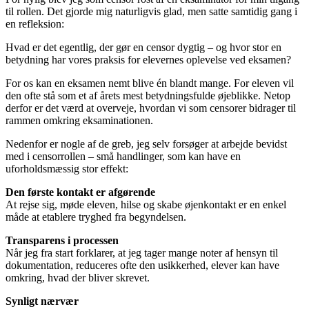
til rollen. Det gjorde mig naturligvis glad, men satte samtidig gang i
en refleksion:
Hvad er det egentlig, der gør en censor dygtig – og hvor stor en
betydning har vores praksis for elevernes oplevelse ved eksamen?
For os kan en eksamen nemt blive én blandt mange. For eleven vil
den ofte stå som et af årets mest betydningsfulde øjeblikke. Netop
derfor er det værd at overveje, hvordan vi som censorer bidrager til
rammen omkring eksaminationen.
Nedenfor er nogle af de greb, jeg selv forsøger at arbejde bevidst
med i censorrollen – små handlinger, som kan have en
uforholdsmæssig stor effekt:
Den første kontakt er afgørende
At rejse sig, møde eleven, hilse og skabe øjenkontakt er en enkel
måde at etablere tryghed fra begyndelsen.
Transparens i processen
Når jeg fra start forklarer, at jeg tager mange noter af hensyn til
dokumentation, reduceres ofte den usikkerhed, elever kan have
omkring, hvad der bliver skrevet.
Synligt nærvær