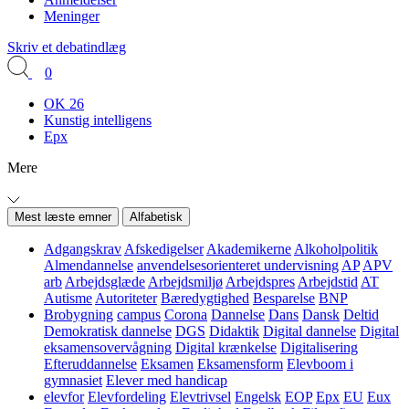
Meninger
Skriv et debatindlæg
0
OK 26
Kunstig intelligens
Epx
Mere
Mest læste emner
Alfabetisk
Adgangskrav
Afskedigelser
Akademikerne
Alkoholpolitik
Almendannelse
anvendelsesorienteret undervisning
AP
APV
arb
Arbejdsglæde
Arbejdsmiljø
Arbejdspres
Arbejdstid
AT
Autisme
Autoriteter
Bæredygtighed
Besparelse
BNP
Brobygning
campus
Corona
Dannelse
Dans
Dansk
Deltid
Demokratisk dannelse
DGS
Didaktik
Digital dannelse
Digital
eksamensovervågning
Digital krænkelse
Digitalisering
Efteruddannelse
Eksamen
Eksamensform
Elevboom i
gymnasiet
Elever med handicap
elevfor
Elevfordeling
Elevtrivsel
Engelsk
EOP
Epx
EU
Eux