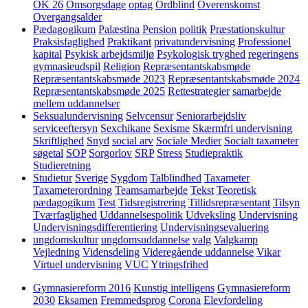
OK 26
Omsorgsdage
optag
Ordblind
Overenskomst
Overgangsalder
Pædagogikum
Palæstina
Pension
politik
Præstationskultur
Praksisfaglighed
Praktikant
privatundervisning
Professionel
kapital
Psykisk arbejdsmiljø
Psykologisk tryghed
regeringens
gymnasieudspil
Religion
Repræsentantskabsmøde
Repræsentantskabsmøde 2023
Repræsentantskabsmøde 2024
Repræsentantskabsmøde 2025
Rettestrategier
samarbejde
mellem uddannelser
Seksualundervisning
Selvcensur
Seniorarbejdsliv
serviceeftersyn
Sexchikane
Sexisme
Skærmfri undervisning
Skriftlighed
Snyd
social arv
Sociale Medier
Socialt taxameter
søgetal
SOP
Sorgorlov
SRP
Stress
Studiepraktik
Studieretning
Studietur
Sverige
Sygdom
Talblindhed
Taxameter
Taxameterordning
Teamsamarbejde
Tekst
Teoretisk
pædagogikum
Test
Tidsregistrering
Tillidsrepræsentant
Tilsyn
Tværfaglighed
Uddannelsespolitik
Udveksling
Undervisning
Undervisningsdifferentiering
Undervisningsevaluering
ungdomskultur
ungdomsuddannelse
valg
Valgkamp
Vejledning
Vidensdeling
Videregående uddannelse
Vikar
Virtuel undervisning
VUC
Ytringsfrihed
Gymnasiereform 2016
Kunstig intelligens
Gymnasiereform
2030
Eksamen
Fremmedsprog
Corona
Elevfordeling