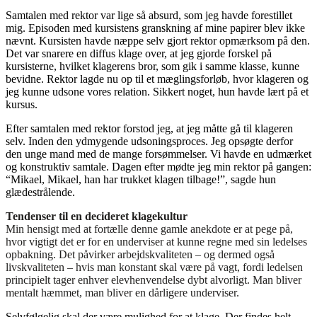
Samtalen med rektor var lige så absurd, som jeg havde forestillet
mig. Episoden med kursistens granskning af mine papirer blev ikke
nævnt. Kursisten havde næppe selv gjort rektor opmærksom på den.
Det var snarere en diffus klage over, at jeg gjorde forskel på
kursisterne, hvilket klagerens bror, som gik i samme klasse, kunne
bevidne. Rektor lagde nu op til et mæglingsforløb, hvor klageren og
jeg kunne udsone vores relation. Sikkert noget, hun havde lært på et
kursus.
Efter samtalen med rektor forstod jeg, at jeg måtte gå til klageren
selv. Inden den ydmygende udsoningsproces. Jeg opsøgte derfor
den unge mand med de mange forsømmelser. Vi havde en udmærket
og konstruktiv samtale. Dagen efter mødte jeg min rektor på gangen:
“Mikael, Mikael, han har trukket klagen tilbage!”, sagde hun
glædestrålende.
Tendenser til en decideret klagekultur
Min hensigt med at fortælle denne gamle anekdote er at pege på,
hvor vigtigt det er for en underviser at kunne regne med sin ledelses
opbakning. Det påvirker arbejdskvaliteten – og dermed også
livskvaliteten – hvis man konstant skal være på vagt, fordi ledelsen
principielt tager enhver elevhenvendelse dybt alvorligt. Man bliver
mentalt hæmmet, man bliver en dårligere underviser.
Selvfølgelig skal der være mulighed for at klage. Der findes helt