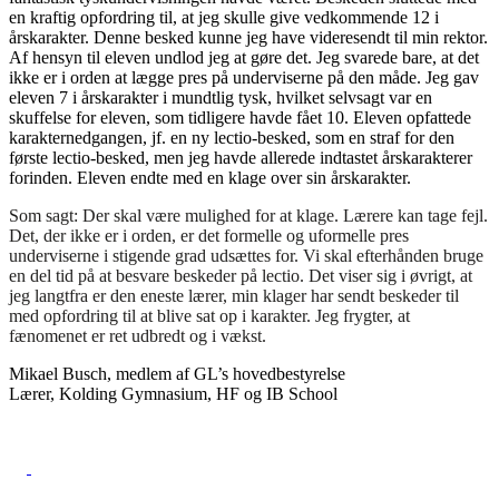
en kraftig opfordring til, at jeg skulle give vedkommende 12 i
årskarakter. Denne besked kunne jeg have videresendt til min rektor.
Af hensyn til eleven undlod jeg at gøre det. Jeg svarede bare, at det
ikke er i orden at lægge pres på underviserne på den måde. Jeg gav
eleven 7 i årskarakter i mundtlig tysk, hvilket selvsagt var en
skuffelse for eleven, som tidligere havde fået 10. Eleven opfattede
karakternedgangen, jf. en ny lectio-besked, som en straf for den
første lectio-besked, men jeg havde allerede indtastet årskarakterer
forinden. Eleven endte med en klage over sin årskarakter.
Som sagt: Der skal være mulighed for at klage. Lærere kan tage fejl.
Det, der ikke er i orden, er det formelle og uformelle pres
underviserne i stigende grad udsættes for. Vi skal efterhånden bruge
en del tid på at besvare beskeder på lectio. Det viser sig i øvrigt, at
jeg langtfra er den eneste lærer, min klager har sendt beskeder til
med opfordring til at blive sat op i karakter. Jeg frygter, at
fænomenet er ret udbredt og i vækst.
Mikael Busch, medlem af GL’s hovedbestyrelse
Lærer, Kolding Gymnasium, HF og IB School