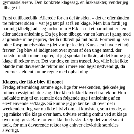
gymnasielærere. Den konkrete klagesag, en årskarakter, vender jeg
tilbage til.
Først et tilbageblik. Allerede for en del år siden – det er efterhånden
tre rektorer siden – var jeg tæt på at få en klage. Men kun fordi jeg
bar mig tåbeligt ad. Jeg forlod min HF-klasse i et par minutter i en
eller anden anledning. Da jeg kom tilbage, var en kursist i gang med
at granske mine papirer, der lå udbredt på mit bord. Formentlig især
mine forsømmelsesblade (det var før lectio). Kursisten havde et højt
fravær. Jeg blev så indigneret over synet af den unge mand, der
rodede rundt i mine papirer, at jeg spontant udbrød, at det kunne jeg
klage til rektor over. Det var dog en tom trussel. Jeg ville helst ikke
blande min daværende rektor ind i mere end højst nødvendigt, da
lærerne sjældent kunne regne med opbakning.
Klagen, der ikke blev til noget
Fredag eftermiddag samme uge, lige før weekenden, tjekkede jeg
rutinemæssigt mit dueslag. Der lå en lukket kuvert fra rektor. Hun
indkaldte mig til en samtale den følgende uge i anledning af en
elevhenvendelse/klage. Så kunne jeg jo tænke lidt over det i
weekenden. Jeg var nu ikke i tvivl om, at kursisten, som troede, at
jeg måske ville klage over ham, udviste rettidig omhu ved at klage
over mig først. Bare for en sikkerheds skyld. Og det var et smart
træk, for min daværende rektor tog enhver elevkritik særdeles
alvorligt.