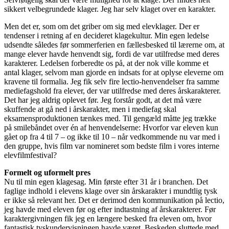
sikkert velbegrundede klager. Jeg har selv klaget over en karakter.
Men det er, som om det griber om sig med elevklager
. Der er
tendenser i retning af en decideret klagekultur. Min egen ledelse
udsendte således før sommerferien en fællesbesked til lærerne om, at
mange elever havde henvendt sig, fordi de var utilfredse med deres
karakterer. Ledelsen forberedte os på, at der nok ville komme et
antal klager, selvom man gjorde en indsats for at oplyse eleverne om
kravene til formalia. Jeg fik selv
fire lectio-henvendelser fra samme
mediefagshold fra elever, der var utilfredse med deres årskarakterer.
Det har jeg aldrig oplevet før. Jeg forstår godt, at det må være
skuffende at gå ned i årskarakter, men i mediefag skal
eksamensproduktionen tænkes med. Til gengæld måtte jeg trække
på smilebåndet over én af henvendelserne: Hvorfor var eleven kun
gået op fra 4 til 7 – og ikke til 10 – når vedkommende nu var med i
den gruppe, hvis film var nomineret som bedste film i vores interne
elevfilmfestival?
Formelt og uformelt pres
Nu til min egen klagesag. Min første efter 31 år i branchen. Det
faglige indhold i elevens klage over sin årskarakter i mundtlig tysk
er ikke så relevant her. Det er derimod den kommunikation på lectio,
jeg havde med eleven før og efter indtastning af årskarakterer. Før
karaktergivningen fik jeg en længere besked fra eleven om, hvor
fantastisk tyskundervisningen havde været. Beskeden sluttede med