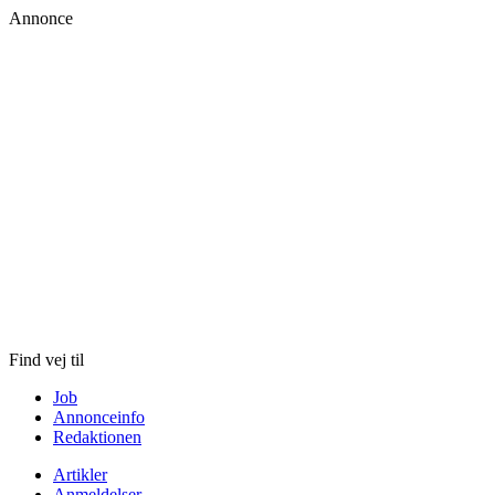
Annonce
Skip
to
content
Find vej til
Job
Annonceinfo
Redaktionen
Artikler
Anmeldelser