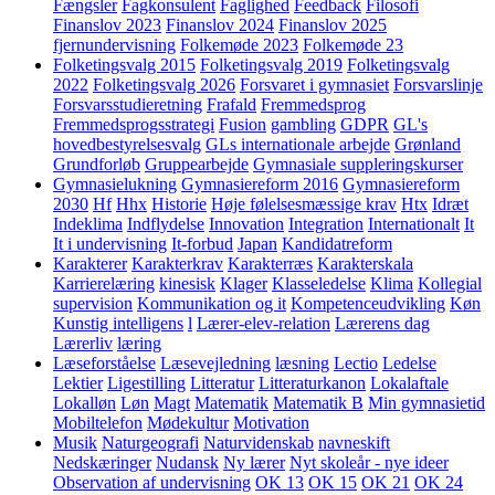
Fængsler
Fagkonsulent
Faglighed
Feedback
Filosofi
Finanslov 2023
Finanslov 2024
Finanslov 2025
fjernundervisning
Folkemøde 2023
Folkemøde 23
Folketingsvalg 2015
Folketingsvalg 2019
Folketingsvalg
2022
Folketingsvalg 2026
Forsvaret i gymnasiet
Forsvarslinje
Forsvarsstudieretning
Frafald
Fremmedsprog
Fremmedsprogsstrategi
Fusion
gambling
GDPR
GL's
hovedbestyrelsesvalg
GLs internationale arbejde
Grønland
Grundforløb
Gruppearbejde
Gymnasiale suppleringskurser
Gymnasielukning
Gymnasiereform 2016
Gymnasiereform
2030
Hf
Hhx
Historie
Høje følelsesmæssige krav
Htx
Idræt
Indeklima
Indflydelse
Innovation
Integration
Internationalt
It
It i undervisning
It-forbud
Japan
Kandidatreform
Karakterer
Karakterkrav
Karakterræs
Karakterskala
Karrierelæring
kinesisk
Klager
Klasseledelse
Klima
Kollegial
supervision
Kommunikation og it
Kompetenceudvikling
Køn
Kunstig intelligens
l
Lærer-elev-relation
Lærerens dag
Lærerliv
læring
Læseforståelse
Læsevejledning
læsning
Lectio
Ledelse
Lektier
Ligestilling
Litteratur
Litteraturkanon
Lokalaftale
Lokalløn
Løn
Magt
Matematik
Matematik B
Min gymnasietid
Mobiltelefon
Mødekultur
Motivation
Musik
Naturgeografi
Naturvidenskab
navneskift
Nedskæringer
Nudansk
Ny lærer
Nyt skoleår - nye ideer
Observation af undervisning
OK 13
OK 15
OK 21
OK 24