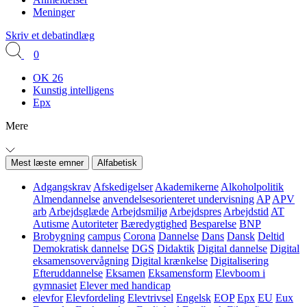
Meninger
Skriv et debatindlæg
0
OK 26
Kunstig intelligens
Epx
Mere
Mest læste emner
Alfabetisk
Adgangskrav
Afskedigelser
Akademikerne
Alkoholpolitik
Almendannelse
anvendelsesorienteret undervisning
AP
APV
arb
Arbejdsglæde
Arbejdsmiljø
Arbejdspres
Arbejdstid
AT
Autisme
Autoriteter
Bæredygtighed
Besparelse
BNP
Brobygning
campus
Corona
Dannelse
Dans
Dansk
Deltid
Demokratisk dannelse
DGS
Didaktik
Digital dannelse
Digital
eksamensovervågning
Digital krænkelse
Digitalisering
Efteruddannelse
Eksamen
Eksamensform
Elevboom i
gymnasiet
Elever med handicap
elevfor
Elevfordeling
Elevtrivsel
Engelsk
EOP
Epx
EU
Eux