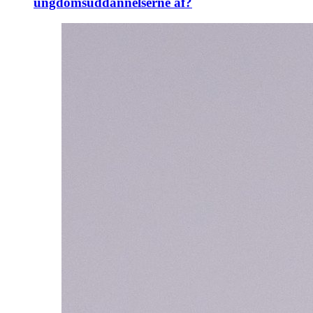
ungdomsuddannelserne af?