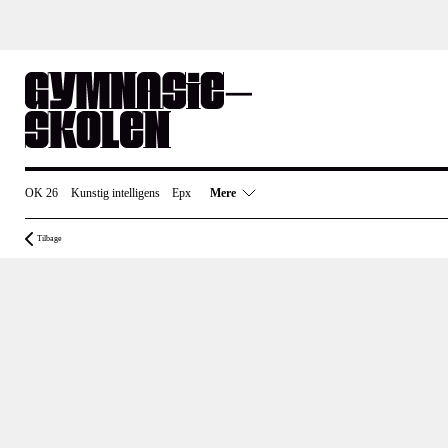
Skip
to
content
OK 26
Kunstig intelligens
Epx
Mere
Tilbage