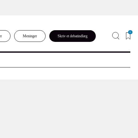
0
er
Meninger
Skriv et debatindlæg