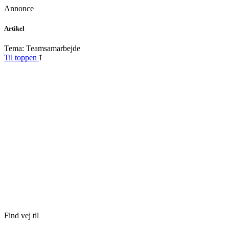
Annonce
Skip
Artikel
to
content
Tema: Teamsamarbejde
Til toppen
Find vej til