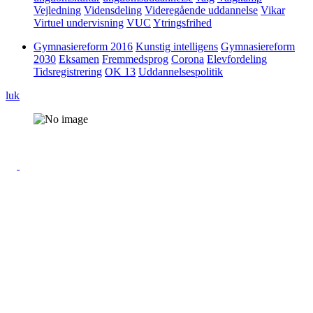
Vejledning
Vidensdeling
Videregående uddannelse
Vikar
Virtuel undervisning
VUC
Ytringsfrihed
Gymnasiereform 2016
Kunstig intelligens
Gymnasiereform
2030
Eksamen
Fremmedsprog
Corona
Elevfordeling
Tidsregistrering
OK 13
Uddannelsespolitik
luk