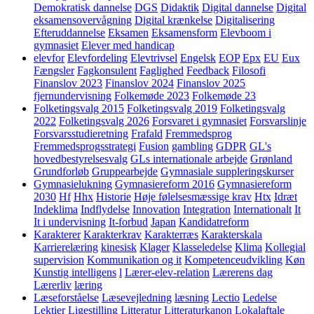
Demokratisk dannelse
DGS
Didaktik
Digital dannelse
Digital
eksamensovervågning
Digital krænkelse
Digitalisering
Efteruddannelse
Eksamen
Eksamensform
Elevboom i
gymnasiet
Elever med handicap
elevfor
Elevfordeling
Elevtrivsel
Engelsk
EOP
Epx
EU
Eux
Fængsler
Fagkonsulent
Faglighed
Feedback
Filosofi
Finanslov 2023
Finanslov 2024
Finanslov 2025
fjernundervisning
Folkemøde 2023
Folkemøde 23
Folketingsvalg 2015
Folketingsvalg 2019
Folketingsvalg
2022
Folketingsvalg 2026
Forsvaret i gymnasiet
Forsvarslinje
Forsvarsstudieretning
Frafald
Fremmedsprog
Fremmedsprogsstrategi
Fusion
gambling
GDPR
GL's
hovedbestyrelsesvalg
GLs internationale arbejde
Grønland
Grundforløb
Gruppearbejde
Gymnasiale suppleringskurser
Gymnasielukning
Gymnasiereform 2016
Gymnasiereform
2030
Hf
Hhx
Historie
Høje følelsesmæssige krav
Htx
Idræt
Indeklima
Indflydelse
Innovation
Integration
Internationalt
It
It i undervisning
It-forbud
Japan
Kandidatreform
Karakterer
Karakterkrav
Karakterræs
Karakterskala
Karrierelæring
kinesisk
Klager
Klasseledelse
Klima
Kollegial
supervision
Kommunikation og it
Kompetenceudvikling
Køn
Kunstig intelligens
l
Lærer-elev-relation
Lærerens dag
Lærerliv
læring
Læseforståelse
Læsevejledning
læsning
Lectio
Ledelse
Lektier
Ligestilling
Litteratur
Litteraturkanon
Lokalaftale