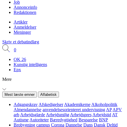
Job
Annonceinfo
Redaktionen
Artikler
Anmeldelser
Meninger
Skriv et debatindlæg
0
OK 26
Kunstig intelligens
Epx
Mere
Mest læste emner
Alfabetisk
Adgangskrav
Afskedigelser
Akademikerne
Alkoholpolitik
Almendannelse
anvendelsesorienteret undervisning
AP
APV
arb
Arbejdsglæde
Arbejdsmiljø
Arbejdspres
Arbejdstid
AT
Autisme
Autoriteter
Bæredygtighed
Besparelse
BNP
Brobygning
campus
Corona
Dannelse
Dans
Dansk
Deltid