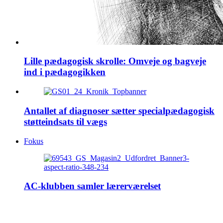
Lille pædagogisk skrolle: Omveje og bagveje
ind i pædagogikken
Antallet af diagnoser sætter specialpædagogisk
støtteindsats til vægs
Fokus
AC-klubben samler lærerværelset