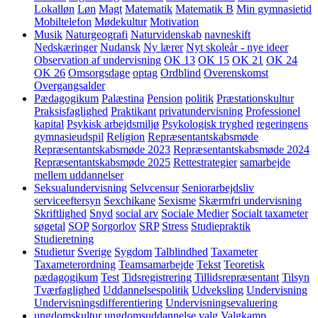
Lokalløn
Løn
Magt
Matematik
Matematik B
Min gymnasietid
Mobiltelefon
Mødekultur
Motivation
Musik
Naturgeografi
Naturvidenskab
navneskift
Nedskæringer
Nudansk
Ny lærer
Nyt skoleår - nye ideer
Observation af undervisning
OK 13
OK 15
OK 21
OK 24
OK 26
Omsorgsdage
optag
Ordblind
Overenskomst
Overgangsalder
Pædagogikum
Palæstina
Pension
politik
Præstationskultur
Praksisfaglighed
Praktikant
privatundervisning
Professionel
kapital
Psykisk arbejdsmiljø
Psykologisk tryghed
regeringens
gymnasieudspil
Religion
Repræsentantskabsmøde
Repræsentantskabsmøde 2023
Repræsentantskabsmøde 2024
Repræsentantskabsmøde 2025
Rettestrategier
samarbejde
mellem uddannelser
Seksualundervisning
Selvcensur
Seniorarbejdsliv
serviceeftersyn
Sexchikane
Sexisme
Skærmfri undervisning
Skriftlighed
Snyd
social arv
Sociale Medier
Socialt taxameter
søgetal
SOP
Sorgorlov
SRP
Stress
Studiepraktik
Studieretning
Studietur
Sverige
Sygdom
Talblindhed
Taxameter
Taxameterordning
Teamsamarbejde
Tekst
Teoretisk
pædagogikum
Test
Tidsregistrering
Tillidsrepræsentant
Tilsyn
Tværfaglighed
Uddannelsespolitik
Udveksling
Undervisning
Undervisningsdifferentiering
Undervisningsevaluering
ungdomskultur
ungdomsuddannelse
valg
Valgkamp