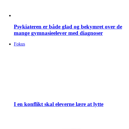
Psykiateren er både glad og bekymret over de
mange gymnasieelever med diagnoser
Fokus
I en konflikt skal eleverne lære at lytte