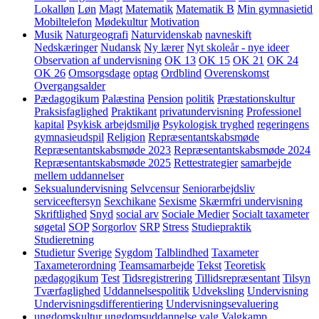
Lokalløn
Løn
Magt
Matematik
Matematik B
Min gymnasietid
Mobiltelefon
Mødekultur
Motivation
Musik
Naturgeografi
Naturvidenskab
navneskift
Nedskæringer
Nudansk
Ny lærer
Nyt skoleår - nye ideer
Observation af undervisning
OK 13
OK 15
OK 21
OK 24
OK 26
Omsorgsdage
optag
Ordblind
Overenskomst
Overgangsalder
Pædagogikum
Palæstina
Pension
politik
Præstationskultur
Praksisfaglighed
Praktikant
privatundervisning
Professionel
kapital
Psykisk arbejdsmiljø
Psykologisk tryghed
regeringens
gymnasieudspil
Religion
Repræsentantskabsmøde
Repræsentantskabsmøde 2023
Repræsentantskabsmøde 2024
Repræsentantskabsmøde 2025
Rettestrategier
samarbejde
mellem uddannelser
Seksualundervisning
Selvcensur
Seniorarbejdsliv
serviceeftersyn
Sexchikane
Sexisme
Skærmfri undervisning
Skriftlighed
Snyd
social arv
Sociale Medier
Socialt taxameter
søgetal
SOP
Sorgorlov
SRP
Stress
Studiepraktik
Studieretning
Studietur
Sverige
Sygdom
Talblindhed
Taxameter
Taxameterordning
Teamsamarbejde
Tekst
Teoretisk
pædagogikum
Test
Tidsregistrering
Tillidsrepræsentant
Tilsyn
Tværfaglighed
Uddannelsespolitik
Udveksling
Undervisning
Undervisningsdifferentiering
Undervisningsevaluering
ungdomskultur
ungdomsuddannelse
valg
Valgkamp