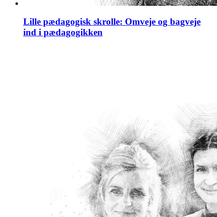
Lille pædagogisk skrolle: Omveje og bagveje
ind i pædagogikken