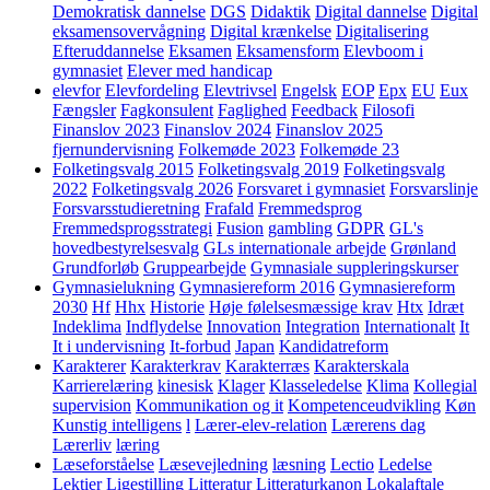
Demokratisk dannelse
DGS
Didaktik
Digital dannelse
Digital
eksamensovervågning
Digital krænkelse
Digitalisering
Efteruddannelse
Eksamen
Eksamensform
Elevboom i
gymnasiet
Elever med handicap
elevfor
Elevfordeling
Elevtrivsel
Engelsk
EOP
Epx
EU
Eux
Fængsler
Fagkonsulent
Faglighed
Feedback
Filosofi
Finanslov 2023
Finanslov 2024
Finanslov 2025
fjernundervisning
Folkemøde 2023
Folkemøde 23
Folketingsvalg 2015
Folketingsvalg 2019
Folketingsvalg
2022
Folketingsvalg 2026
Forsvaret i gymnasiet
Forsvarslinje
Forsvarsstudieretning
Frafald
Fremmedsprog
Fremmedsprogsstrategi
Fusion
gambling
GDPR
GL's
hovedbestyrelsesvalg
GLs internationale arbejde
Grønland
Grundforløb
Gruppearbejde
Gymnasiale suppleringskurser
Gymnasielukning
Gymnasiereform 2016
Gymnasiereform
2030
Hf
Hhx
Historie
Høje følelsesmæssige krav
Htx
Idræt
Indeklima
Indflydelse
Innovation
Integration
Internationalt
It
It i undervisning
It-forbud
Japan
Kandidatreform
Karakterer
Karakterkrav
Karakterræs
Karakterskala
Karrierelæring
kinesisk
Klager
Klasseledelse
Klima
Kollegial
supervision
Kommunikation og it
Kompetenceudvikling
Køn
Kunstig intelligens
l
Lærer-elev-relation
Lærerens dag
Lærerliv
læring
Læseforståelse
Læsevejledning
læsning
Lectio
Ledelse
Lektier
Ligestilling
Litteratur
Litteraturkanon
Lokalaftale