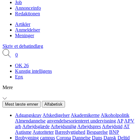
Job
Annonceinfo
Redaktionen
Artikler
Anmeldelser
Meninger
Skriv et debatindlæg
0
OK 26
Kunstig intelligens
Epx
Mere
Mest læste emner
Alfabetisk
Adgangskrav
Afskedigelser
Akademikerne
Alkoholpolitik
Almendannelse
anvendelsesorienteret undervisning
AP
APV
arb
Arbejdsglæde
Arbejdsmiljø
Arbejdspres
Arbejdstid
AT
Autisme
Autoriteter
Bæredygtighed
Besparelse
BNP
Brobygning
campus
Corona
Dannelse
Dans
Dansk
Deltid