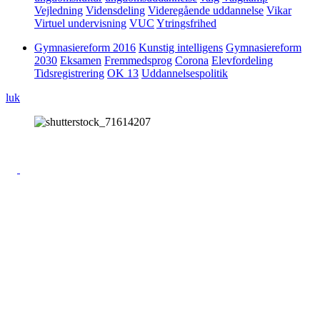
Vejledning
Vidensdeling
Videregående uddannelse
Vikar
Virtuel undervisning
VUC
Ytringsfrihed
Gymnasiereform 2016
Kunstig intelligens
Gymnasiereform
2030
Eksamen
Fremmedsprog
Corona
Elevfordeling
Tidsregistrering
OK 13
Uddannelsespolitik
luk