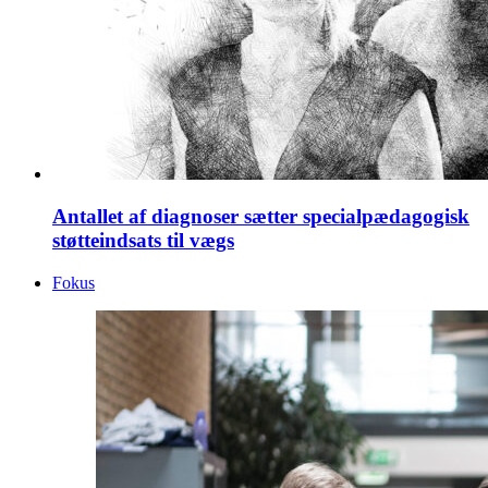
Antallet af diagnoser sætter specialpædagogisk
støtteindsats til vægs
Fokus