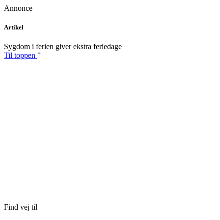
Annonce
Skip
Artikel
to
content
Sygdom i ferien giver ekstra feriedage
Til toppen
Find vej til