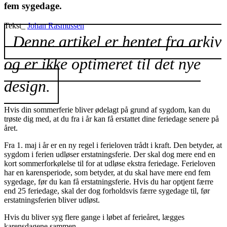
fem sygedage.
Tekst_
Johan Rasmussen
Denne artikel er hentet fra arkiv
og er ikke optimeret til det nye
design.
Hvis din sommerferie bliver ødelagt på grund af sygdom, kan du
trøste dig med, at du fra i år kan få erstattet dine feriedage senere på
året.
Fra 1. maj i år er en ny regel i ferieloven trådt i kraft. Den betyder, at
sygdom i ferien udløser erstatningsferie. Der skal dog mere end en
kort sommerforkølelse til for at udløse ekstra feriedage. Ferieloven
har en karensperiode, som betyder, at du skal have mere end fem
sygedage, før du kan få erstatningsferie. Hvis du har optjent færre
end 25 feriedage, skal der dog forholdsvis færre sygedage til, før
erstatningsferien bliver udløst.
Hvis du bliver syg flere gange i løbet af ferieåret, lægges
karensdagene sammen.