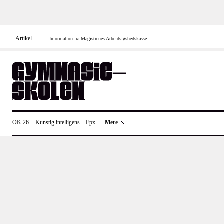
Skip
to
content
Artikel
Information fra Magistrenes Arbejdsløshedskasse
OK 26
Kunstig intelligens
Epx
Mere