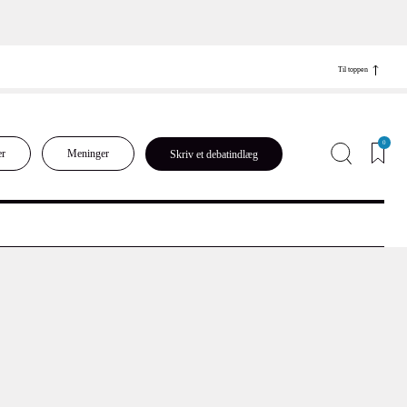
Til toppen
0
er
Meninger
Skriv et debatindlæg