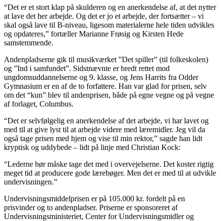
“Det er et stort klap på skulderen og en anerkendelse af, at det nytter
at lave det her arbejde. Og det er jo et arbejde, der fortsætter – vi
skal også lave til B-niveau, ligesom materialerne hele tiden udvikles
og opdateres,” fortæller Marianne Frøsig og Kirsten Hede
samstemmende.
Andenpladserne gik til musikværket ”Det spiller” (til folkeskolen)
og ”Ind i samfundet”. Sidstnævnte er bredt rettet mod
ungdomsuddannelserne og 9. klasse, og Jens Harrits fra Odder
Gymnasium er en af de to forfattere. Han var glad for prisen, selv
om det “kun” blev til andenprisen, både på egne vegne og på vegne
af forlaget, Columbus.
“Det er selvfølgelig en anerkendelse af det arbejde, vi har lavet og
med til at give lyst til at arbejde videre med læremidler. Jeg vil da
også tage prisen med hjem og vise til min rektor,” sagde han lidt
kryptisk og uddybede – lidt på linje med Christian Kock:
“Lederne bør måske tage det med i overvejelserne. Det koster rigtig
meget tid at producere gode lærebøger. Men det er med til at udvikle
undervisningen.”
Undervisningsmiddelprisen er på 105.000 kr. fordelt på en
prisvinder og to andenpladser. Priserne er sponsoreret af
Undervisningsministeriet, Center for Undervisningsmidler og