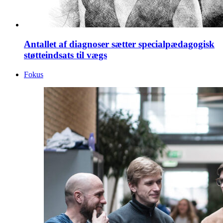
Antallet af diagnoser sætter specialpædagogisk
støtteindsats til vægs
Fokus