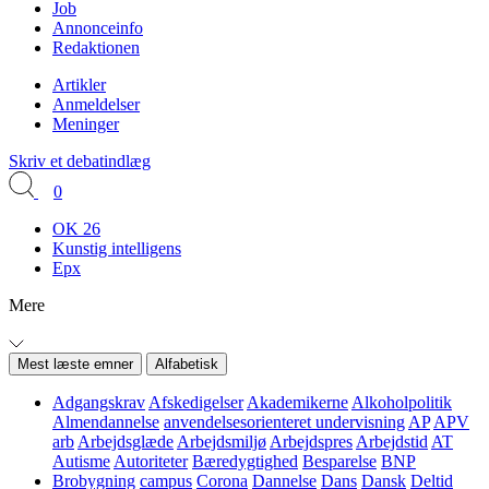
Job
Annonceinfo
Redaktionen
Artikler
Anmeldelser
Meninger
Skriv et debatindlæg
0
OK 26
Kunstig intelligens
Epx
Mere
Mest læste emner
Alfabetisk
Adgangskrav
Afskedigelser
Akademikerne
Alkoholpolitik
Almendannelse
anvendelsesorienteret undervisning
AP
APV
arb
Arbejdsglæde
Arbejdsmiljø
Arbejdspres
Arbejdstid
AT
Autisme
Autoriteter
Bæredygtighed
Besparelse
BNP
Brobygning
campus
Corona
Dannelse
Dans
Dansk
Deltid