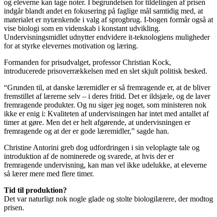
og eleverne kan tage noter. I begrundelsen for tildelingen af prisen
indgår blandt andet en fokusering på faglige mål samtidig med, at
materialet er nytænkende i valg af sprogbrug. I-bogen formår også at
vise biologi som en videnskab i konstant udvikling.
Undervisningsmidlet udnytter endvidere it-teknologiens muligheder
for at styrke elevernes motivation og læring.
Formanden for prisudvalget, professor Christian Kock,
introducerede prisoverrækkelsen med en slet skjult politisk besked.
“Grunden til, at danske læremidler er så fremragende er, at de bliver
fremstillet af lærerne selv – i deres fritid. Det er ildsjæle, og de laver
fremragende produkter. Og nu siger jeg noget, som ministeren nok
ikke er enig i: Kvaliteten af undervisningen har intet med antallet af
timer at gøre. Men det er helt afgørende, at undervisningen er
fremragende og at der er gode læremidler,” sagde han.
Christine Antorini greb dog udfordringen i sin veloplagte tale og
introduktion af de nominerede og svarede, at hvis der er
fremragende undervisning, kan man vel ikke udelukke, at eleverne
så lærer mere med flere timer.
Tid til produktion?
Det var naturligt nok nogle glade og stolte biologilærere, der modtog
prisen.