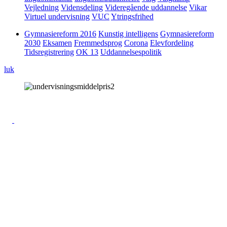
Vejledning
Vidensdeling
Videregående uddannelse
Vikar
Virtuel undervisning
VUC
Ytringsfrihed
Gymnasiereform 2016
Kunstig intelligens
Gymnasiereform
2030
Eksamen
Fremmedsprog
Corona
Elevfordeling
Tidsregistrering
OK 13
Uddannelsespolitik
luk