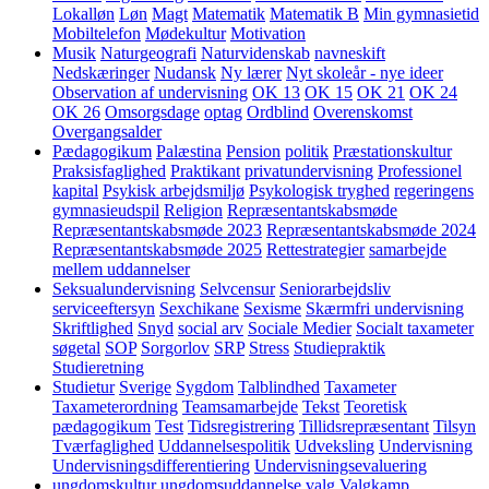
Lokalløn
Løn
Magt
Matematik
Matematik B
Min gymnasietid
Mobiltelefon
Mødekultur
Motivation
Musik
Naturgeografi
Naturvidenskab
navneskift
Nedskæringer
Nudansk
Ny lærer
Nyt skoleår - nye ideer
Observation af undervisning
OK 13
OK 15
OK 21
OK 24
OK 26
Omsorgsdage
optag
Ordblind
Overenskomst
Overgangsalder
Pædagogikum
Palæstina
Pension
politik
Præstationskultur
Praksisfaglighed
Praktikant
privatundervisning
Professionel
kapital
Psykisk arbejdsmiljø
Psykologisk tryghed
regeringens
gymnasieudspil
Religion
Repræsentantskabsmøde
Repræsentantskabsmøde 2023
Repræsentantskabsmøde 2024
Repræsentantskabsmøde 2025
Rettestrategier
samarbejde
mellem uddannelser
Seksualundervisning
Selvcensur
Seniorarbejdsliv
serviceeftersyn
Sexchikane
Sexisme
Skærmfri undervisning
Skriftlighed
Snyd
social arv
Sociale Medier
Socialt taxameter
søgetal
SOP
Sorgorlov
SRP
Stress
Studiepraktik
Studieretning
Studietur
Sverige
Sygdom
Talblindhed
Taxameter
Taxameterordning
Teamsamarbejde
Tekst
Teoretisk
pædagogikum
Test
Tidsregistrering
Tillidsrepræsentant
Tilsyn
Tværfaglighed
Uddannelsespolitik
Udveksling
Undervisning
Undervisningsdifferentiering
Undervisningsevaluering
ungdomskultur
ungdomsuddannelse
valg
Valgkamp