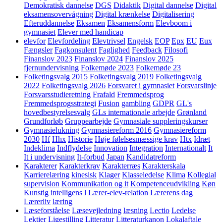
Demokratisk dannelse
DGS
Didaktik
Digital dannelse
Digital
eksamensovervågning
Digital krænkelse
Digitalisering
Efteruddannelse
Eksamen
Eksamensform
Elevboom i
gymnasiet
Elever med handicap
elevfor
Elevfordeling
Elevtrivsel
Engelsk
EOP
Epx
EU
Eux
Fængsler
Fagkonsulent
Faglighed
Feedback
Filosofi
Finanslov 2023
Finanslov 2024
Finanslov 2025
fjernundervisning
Folkemøde 2023
Folkemøde 23
Folketingsvalg 2015
Folketingsvalg 2019
Folketingsvalg
2022
Folketingsvalg 2026
Forsvaret i gymnasiet
Forsvarslinje
Forsvarsstudieretning
Frafald
Fremmedsprog
Fremmedsprogsstrategi
Fusion
gambling
GDPR
GL's
hovedbestyrelsesvalg
GLs internationale arbejde
Grønland
Grundforløb
Gruppearbejde
Gymnasiale suppleringskurser
Gymnasielukning
Gymnasiereform 2016
Gymnasiereform
2030
Hf
Hhx
Historie
Høje følelsesmæssige krav
Htx
Idræt
Indeklima
Indflydelse
Innovation
Integration
Internationalt
It
It i undervisning
It-forbud
Japan
Kandidatreform
Karakterer
Karakterkrav
Karakterræs
Karakterskala
Karrierelæring
kinesisk
Klager
Klasseledelse
Klima
Kollegial
supervision
Kommunikation og it
Kompetenceudvikling
Køn
Kunstig intelligens
l
Lærer-elev-relation
Lærerens dag
Lærerliv
læring
Læseforståelse
Læsevejledning
læsning
Lectio
Ledelse
Lektier
Ligestilling
Litteratur
Litteraturkanon
Lokalaftale