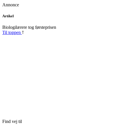
Annonce
Skip
Artikel
to
content
Biologilærere tog førsteprisen
Til toppen
Find vej til