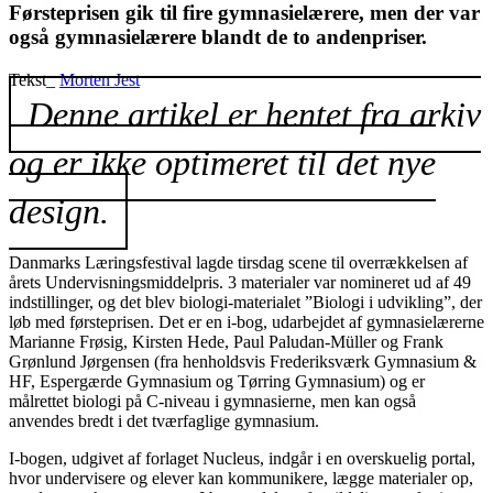
Førsteprisen gik til fire gymnasielærere, men der var
også gymnasielærere blandt de to andenpriser.
Tekst_
Morten Jest
Denne artikel er hentet fra arkiv
og er ikke optimeret til det nye
design.
Danmarks Læringsfestival lagde tirsdag scene til overrækkelsen af
årets Undervisningsmiddelpris. 3 materialer var nomineret ud af 49
indstillinger, og det blev biologi-materialet ”Biologi i udvikling”, der
løb med førsteprisen. Det er en i-bog, udarbejdet af gymnasielærerne
Marianne Frøsig, Kirsten Hede, Paul Paludan-Müller og Frank
Grønlund Jørgensen (fra henholdsvis Frederiksværk Gymnasium &
HF, Espergærde Gymnasium og Tørring Gymnasium) og er
målrettet biologi på C-niveau i gymnasierne, men kan også
anvendes bredt i det tværfaglige gymnasium.
I-bogen, udgivet af forlaget Nucleus, indgår i en overskuelig portal,
hvor undervisere og elever kan kommunikere, lægge materialer op,