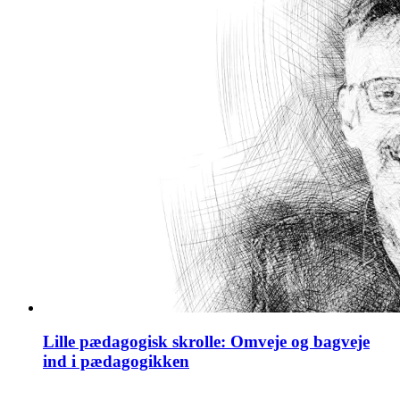
Lille pædagogisk skrolle: Omveje og bagveje
ind i pædagogikken