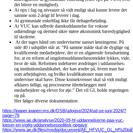
det bliver en mulighed).
At epx i fag og niveauer så vidt muligt skal kunne levere det
samme som 2-årigt hf leverer i dag.
At gymnasiale enkeltfag ikke får deltagerbetaling.
At VUC kan udbyde danskuddannelse for voksne
udlændinge og dermed sikre større økonomisk bæredygtighed
til skolerne.
At der tages hånd om underviserne uanset løsningerne. På
side 40 i udspillet står at: ”På samme måde skal de dygtige og
kvalificerede medarbejdere, der er en afgørende forudsætning
for, at en reform af ungdomsuddannelsesområdet lykkes, vide,
hvor de står. Reformen indebærer ændringer i uddannelses-
og institutionslandskabet, der kan ændre på, hvem man har
som arbejdsgiver, og hvilke kvalifikationer man som
underviser skal have. Disse konsekvenser skal så vidt muligt
afklares tidligt, og processerne tilrettelægges med
medarbejdere og elever for øje.” Det vil GL holde regeringen
op på.
Her følger diverse dokumentation:
https://ipaper.ipapercms.dk/DSB/udogse/2024/ud-se-juni-2024/?
page=78
https://www.ae.dk/analyse/2020-09-hf-uddannelserne-paa-vuc-
loeser-en-vigtig-uddannelsespolitisk-opgave
https://www.ae.dk/files/media/document/AE_HFVUC_GL_hf%20p