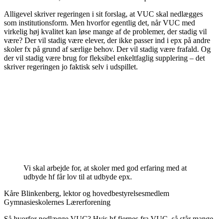
Alligevel skriver regeringen i sit forslag, at VUC skal nedlægges
som institutionsform. Men hvorfor egentlig det, når VUC med
virkelig høj kvalitet kan løse mange af de problemer, der stadig vil
være? Der vil stadig være elever, der ikke passer ind i epx på andre
skoler fx på grund af særlige behov. Der vil stadig være frafald. Og
der vil stadig være brug for fleksibel enkeltfaglig supplering – det
skriver regeringen jo faktisk selv i udspillet.
Vi skal arbejde for, at skoler med god erfaring med at
udbyde hf får lov til at udbyde epx.
Kåre Blinkenberg, lektor og hovedbestyrelsesmedlem
Gymnasieskolernes Lærerforening
Så hvorfor nedlægge VUC? Hvis hf fjernes fra VUC, så står mange