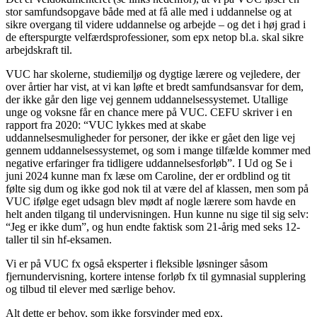
stor samfundsopgave både med at få alle med i uddannelse og at
sikre overgang til videre uddannelse og arbejde – og det i høj grad i
de efterspurgte velfærdsprofessioner, som epx netop bl.a. skal sikre
arbejdskraft til.
VUC har skolerne, studiemiljø og dygtige lærere og vejledere, der
over årtier har vist, at vi kan løfte et bredt samfundsansvar for dem,
der ikke går den lige vej gennem uddannelsessystemet. Utallige
unge og voksne får en chance mere på VUC. CEFU skriver i en
rapport fra 2020: “VUC lykkes med at skabe
uddannelsesmuligheder for personer, der ikke er gået den lige vej
gennem uddannelsessystemet, og som i mange tilfælde kommer med
negative erfaringer fra tidligere uddannelsesforløb”. I Ud og Se i
juni 2024 kunne man fx læse om Caroline, der er ordblind og tit
følte sig dum og ikke god nok til at være del af klassen, men som på
VUC ifølge eget udsagn blev mødt af nogle lærere som havde en
helt anden tilgang til undervisningen. Hun kunne nu sige til sig selv:
“Jeg er ikke dum”, og hun endte faktisk som 21-årig med seks 12-
taller til sin hf-eksamen.
Vi er på VUC fx også eksperter i fleksible løsninger såsom
fjernundervisning, kortere intense forløb fx til gymnasial supplering
og tilbud til elever med særlige behov.
Alt dette er behov, som ikke forsvinder med epx.