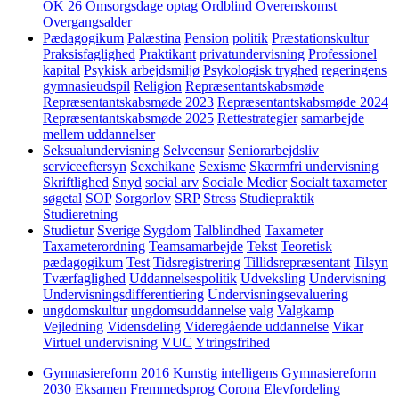
OK 26
Omsorgsdage
optag
Ordblind
Overenskomst
Overgangsalder
Pædagogikum
Palæstina
Pension
politik
Præstationskultur
Praksisfaglighed
Praktikant
privatundervisning
Professionel
kapital
Psykisk arbejdsmiljø
Psykologisk tryghed
regeringens
gymnasieudspil
Religion
Repræsentantskabsmøde
Repræsentantskabsmøde 2023
Repræsentantskabsmøde 2024
Repræsentantskabsmøde 2025
Rettestrategier
samarbejde
mellem uddannelser
Seksualundervisning
Selvcensur
Seniorarbejdsliv
serviceeftersyn
Sexchikane
Sexisme
Skærmfri undervisning
Skriftlighed
Snyd
social arv
Sociale Medier
Socialt taxameter
søgetal
SOP
Sorgorlov
SRP
Stress
Studiepraktik
Studieretning
Studietur
Sverige
Sygdom
Talblindhed
Taxameter
Taxameterordning
Teamsamarbejde
Tekst
Teoretisk
pædagogikum
Test
Tidsregistrering
Tillidsrepræsentant
Tilsyn
Tværfaglighed
Uddannelsespolitik
Udveksling
Undervisning
Undervisningsdifferentiering
Undervisningsevaluering
ungdomskultur
ungdomsuddannelse
valg
Valgkamp
Vejledning
Vidensdeling
Videregående uddannelse
Vikar
Virtuel undervisning
VUC
Ytringsfrihed
Gymnasiereform 2016
Kunstig intelligens
Gymnasiereform
2030
Eksamen
Fremmedsprog
Corona
Elevfordeling