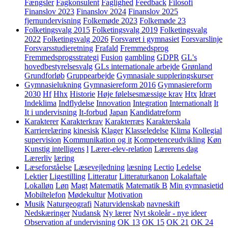
Fængsler
Fagkonsulent
Faglighed
Feedback
Filosofi
Finanslov 2023
Finanslov 2024
Finanslov 2025
fjernundervisning
Folkemøde 2023
Folkemøde 23
Folketingsvalg 2015
Folketingsvalg 2019
Folketingsvalg
2022
Folketingsvalg 2026
Forsvaret i gymnasiet
Forsvarslinje
Forsvarsstudieretning
Frafald
Fremmedsprog
Fremmedsprogsstrategi
Fusion
gambling
GDPR
GL's
hovedbestyrelsesvalg
GLs internationale arbejde
Grønland
Grundforløb
Gruppearbejde
Gymnasiale suppleringskurser
Gymnasielukning
Gymnasiereform 2016
Gymnasiereform
2030
Hf
Hhx
Historie
Høje følelsesmæssige krav
Htx
Idræt
Indeklima
Indflydelse
Innovation
Integration
Internationalt
It
It i undervisning
It-forbud
Japan
Kandidatreform
Karakterer
Karakterkrav
Karakterræs
Karakterskala
Karrierelæring
kinesisk
Klager
Klasseledelse
Klima
Kollegial
supervision
Kommunikation og it
Kompetenceudvikling
Køn
Kunstig intelligens
l
Lærer-elev-relation
Lærerens dag
Lærerliv
læring
Læseforståelse
Læsevejledning
læsning
Lectio
Ledelse
Lektier
Ligestilling
Litteratur
Litteraturkanon
Lokalaftale
Lokalløn
Løn
Magt
Matematik
Matematik B
Min gymnasietid
Mobiltelefon
Mødekultur
Motivation
Musik
Naturgeografi
Naturvidenskab
navneskift
Nedskæringer
Nudansk
Ny lærer
Nyt skoleår - nye ideer
Observation af undervisning
OK 13
OK 15
OK 21
OK 24