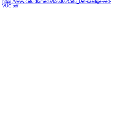
https://www.cefu.dk/media/636366/Cefu_Det-saerlige-ved-
VUC.pdf