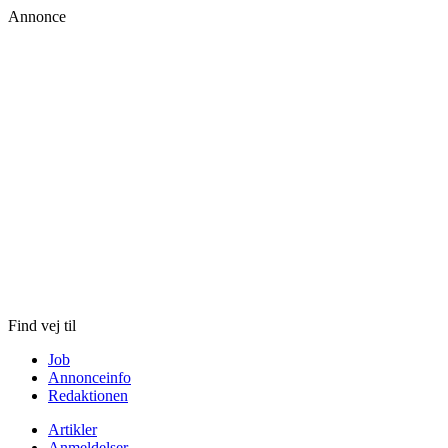
Annonce
Skip
to
content
Find vej til
Job
Annonceinfo
Redaktionen
Artikler
Anmeldelser