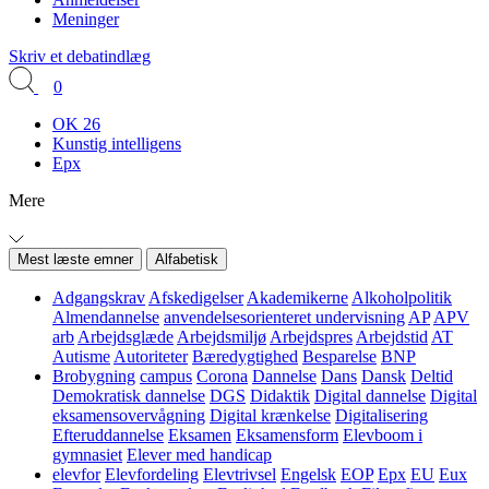
Meninger
Skriv et debatindlæg
0
OK 26
Kunstig intelligens
Epx
Mere
Mest læste emner
Alfabetisk
Adgangskrav
Afskedigelser
Akademikerne
Alkoholpolitik
Almendannelse
anvendelsesorienteret undervisning
AP
APV
arb
Arbejdsglæde
Arbejdsmiljø
Arbejdspres
Arbejdstid
AT
Autisme
Autoriteter
Bæredygtighed
Besparelse
BNP
Brobygning
campus
Corona
Dannelse
Dans
Dansk
Deltid
Demokratisk dannelse
DGS
Didaktik
Digital dannelse
Digital
eksamensovervågning
Digital krænkelse
Digitalisering
Efteruddannelse
Eksamen
Eksamensform
Elevboom i
gymnasiet
Elever med handicap
elevfor
Elevfordeling
Elevtrivsel
Engelsk
EOP
Epx
EU
Eux