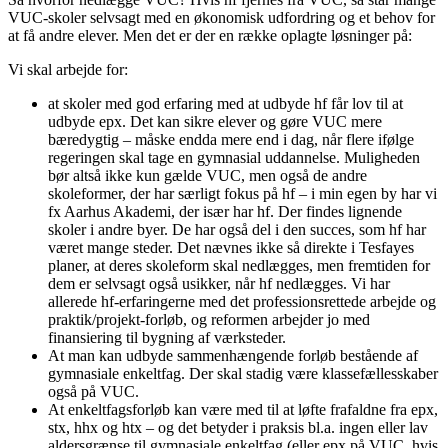
VUC-skoler selvsagt med en økonomisk udfordring og et behov for
at få andre elever. Men det er der en række oplagte løsninger på:
Vi skal arbejde for:
at skoler med god erfaring med at udbyde hf får lov til at
udbyde epx. Det kan sikre elever og gøre VUC mere
bæredygtig – måske endda mere end i dag, når flere ifølge
regeringen skal tage en gymnasial uddannelse. Muligheden
bør altså ikke kun gælde VUC, men også de andre
skoleformer, der har særligt fokus på hf – i min egen by har vi
fx Aarhus Akademi, der især har hf. Der findes lignende
skoler i andre byer. De har også del i den succes, som hf har
været mange steder. Det nævnes ikke så direkte i Tesfayes
planer, at deres skoleform skal nedlægges, men fremtiden for
dem er selvsagt også usikker, når hf nedlægges. Vi har
allerede hf-erfaringerne med det professionsrettede arbejde og
praktik/projekt-forløb, og reformen arbejder jo med
finansiering til bygning af værksteder.
At man kan udbyde sammenhængende forløb bestående af
gymnasiale enkeltfag. Der skal stadig være klassefællesskaber
også på VUC.
At enkeltfagsforløb kan være med til at løfte frafaldne fra epx,
stx, hhx og htx – og det betyder i praksis bl.a. ingen eller lav
aldersgrænse til gymnasiale enkeltfag (eller epx på VUC, hvis