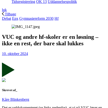
Tidsregistrering
OK 13
Uddannelsespolitik
luk
Tilbage
Debat
Epx
Gymnasiereform 2030
Hf
VUC og andre hf-skoler er en løsning –
ikke en rest, der bare skal lukkes
10. oktober 2024
Skrevet af_
Kåre Blinkenberg
Det er veldokumenteret (se links nedenfor), at vi på VUC løser en