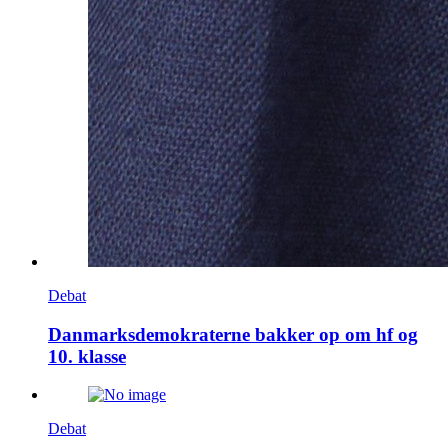
Debat
Danmarksdemokraterne bakker op om hf og
10. klasse
Debat