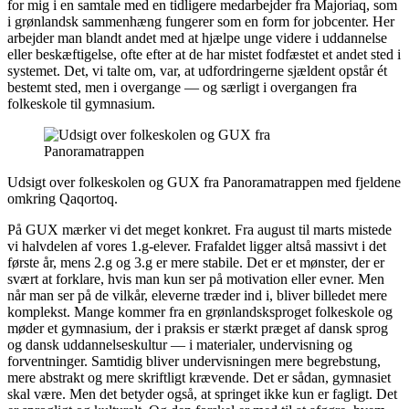
for mig i en samtale med en tidligere medarbejder fra Majoriaq, som
i grønlandsk sammenhæng fungerer som en form for jobcenter. Her
arbejder man blandt andet med at hjælpe unge videre i uddannelse
eller beskæftigelse, ofte efter at de har mistet fodfæstet et andet sted i
systemet. Det, vi talte om, var, at udfordringerne sjældent opstår ét
bestemt sted, men i overgange — og særligt i overgangen fra
folkeskole til gymnasium.
Udsigt over folkeskolen og GUX fra Panoramatrappen med fjeldene
omkring Qaqortoq.
På GUX mærker vi det meget konkret. Fra august til marts mistede
vi halvdelen af vores 1.g-elever. Frafaldet ligger altså massivt i det
første år, mens 2.g og 3.g er mere stabile. Det er et mønster, der er
svært at forklare, hvis man kun ser på motivation eller evner. Men
når man ser på de vilkår, eleverne træder ind i, bliver billedet mere
komplekst. Mange kommer fra en grønlandsksproget folkeskole og
møder et gymnasium, der i praksis er stærkt præget af dansk sprog
og dansk uddannelseskultur — i materialer, undervisning og
forventninger. Samtidig bliver undervisningen mere begrebstung,
mere abstrakt og mere skriftligt krævende. Det er sådan, gymnasiet
skal være. Men det betyder også, at springet ikke kun er fagligt. Det