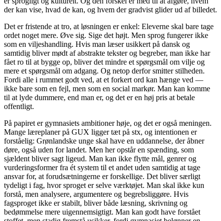
er sprogligt og kulturelt. Og den forskel er med til at afgøre, hvem
der kan vise, hvad de kan, og hvem der gradvist glider ud af billedet.
Det er fristende at tro, at løsningen er enkel: Eleverne skal bare tage
ordet noget mere. Øve sig. Sige det højt. Men sprog fungerer ikke
som en viljeshandling. Hvis man læser usikkert på dansk og
samtidig bliver mødt af abstrakte tekster og begreber, man ikke har
fået ro til at bygge op, bliver det mindre et spørgsmål om vilje og
mere et spørgsmål om adgang. Og netop derfor smitter stilheden.
Fordi alle i rummet godt ved, at et forkert ord kan hænge ved —
ikke bare som en fejl, men som en social markør. Man kan komme
til at lyde dummere, end man er, og det er en høj pris at betale
offentligt.
På papiret er gymnasiets ambitioner høje, og det er også meningen.
Mange læreplaner på GUX ligger tæt på stx, og intentionen er
forståelig: Grønlandske unge skal have en uddannelse, der åbner
døre, også uden for landet. Men her opstår en spænding, som
sjældent bliver sagt ligeud. Man kan ikke flytte mål, genrer og
vurderingsformer fra ét system til et andet uden samtidig at tage
ansvar for, at forudsætningerne er forskellige. Det bliver særligt
tydeligt i fag, hvor sproget er selve værktøjet. Man skal ikke kun
forstå, men analysere, argumentere og begrebsliggøre. Hvis
fagsproget ikke er stabilt, bliver både læsning, skrivning og
bedømmelse mere uigennemsigtigt. Man kan godt have forstået
stoffet, men stadig fremstå usikker, fordi gymnasiet belønner en