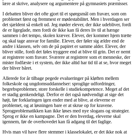
lære at skrive, analysere og argumentere på gymnasiets præmisser.
I debatten bliver det ofte gjort til et spørgsmål om fravær, som om
problemet først og fremmest er mødestabilitet. Men i hverdagen ser
det sjældent så enkelt ud. Jeg møder elever, der ikke udebliver, fordi
de er ligeglade, men fordi de ikke kan få deres liv til at hænge
sammen i det tempo, skolen kræver. Elever, der kommer hjem trætte
og skal tage ansvar for familie. Elever, der føler sig ældre end de
andre i klassen, selv om de på papiret er samme alder. Elever, der
bliver stille, fordi det føles tryggere end at blive til grin. Det er nemt
at registrere som fravær. Sværere at registrere som et menneske, der
mister fodfæste i et system, der ikke altid har tid til at se, hvor meget
der bliver båret.
Allerede for år tilbage pegede evalueringer på kløften mellem
folkeskole og ungdomsuddannelser: sproglige udfordringer,
begrebsproblemer, store forskelle i studiekompetence. Meget af det
er stadig genkendeligt. Derfor er det også nødvendigt at sige det
højt, før forklaringen igen ender med at blive, at eleverne er
problemet, og at løsningen bare er at skrue op for kravene.
Sprogproblematikken kan ikke løses med nye slogans og strategier.
Sprog er ikke en kampagne. Det er den hverdag, eleverne skal
igennem, før de overhovedet kan få adgang til det faglige.
Hvis man vil have flere stemmer i klasselokalet, er det ikke nok at