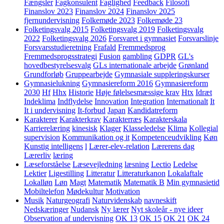
Fængsler
Fagkonsulent
Faglighed
Feedback
Filosofi
Finanslov 2023
Finanslov 2024
Finanslov 2025
fjernundervisning
Folkemøde 2023
Folkemøde 23
Folketingsvalg 2015
Folketingsvalg 2019
Folketingsvalg
2022
Folketingsvalg 2026
Forsvaret i gymnasiet
Forsvarslinje
Forsvarsstudieretning
Frafald
Fremmedsprog
Fremmedsprogsstrategi
Fusion
gambling
GDPR
GL's
hovedbestyrelsesvalg
GLs internationale arbejde
Grønland
Grundforløb
Gruppearbejde
Gymnasiale suppleringskurser
Gymnasielukning
Gymnasiereform 2016
Gymnasiereform
2030
Hf
Hhx
Historie
Høje følelsesmæssige krav
Htx
Idræt
Indeklima
Indflydelse
Innovation
Integration
Internationalt
It
It i undervisning
It-forbud
Japan
Kandidatreform
Karakterer
Karakterkrav
Karakterræs
Karakterskala
Karrierelæring
kinesisk
Klager
Klasseledelse
Klima
Kollegial
supervision
Kommunikation og it
Kompetenceudvikling
Køn
Kunstig intelligens
l
Lærer-elev-relation
Lærerens dag
Lærerliv
læring
Læseforståelse
Læsevejledning
læsning
Lectio
Ledelse
Lektier
Ligestilling
Litteratur
Litteraturkanon
Lokalaftale
Lokalløn
Løn
Magt
Matematik
Matematik B
Min gymnasietid
Mobiltelefon
Mødekultur
Motivation
Musik
Naturgeografi
Naturvidenskab
navneskift
Nedskæringer
Nudansk
Ny lærer
Nyt skoleår - nye ideer
Observation af undervisning
OK 13
OK 15
OK 21
OK 24