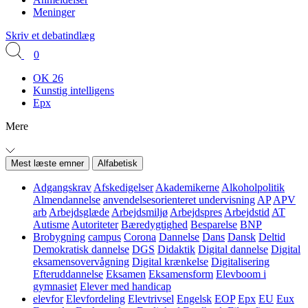
Meninger
Skriv et debatindlæg
0
OK 26
Kunstig intelligens
Epx
Mere
Mest læste emner
Alfabetisk
Adgangskrav
Afskedigelser
Akademikerne
Alkoholpolitik
Almendannelse
anvendelsesorienteret undervisning
AP
APV
arb
Arbejdsglæde
Arbejdsmiljø
Arbejdspres
Arbejdstid
AT
Autisme
Autoriteter
Bæredygtighed
Besparelse
BNP
Brobygning
campus
Corona
Dannelse
Dans
Dansk
Deltid
Demokratisk dannelse
DGS
Didaktik
Digital dannelse
Digital
eksamensovervågning
Digital krænkelse
Digitalisering
Efteruddannelse
Eksamen
Eksamensform
Elevboom i
gymnasiet
Elever med handicap
elevfor
Elevfordeling
Elevtrivsel
Engelsk
EOP
Epx
EU
Eux