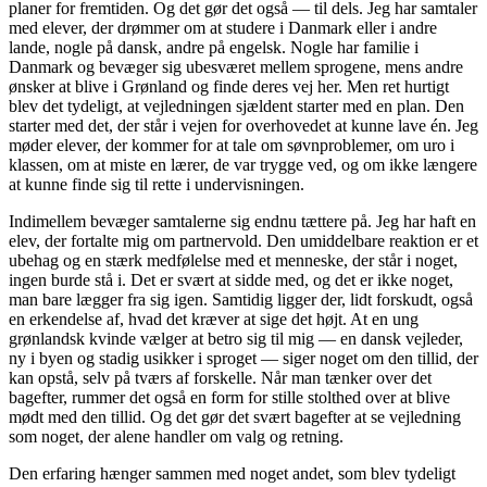
planer for fremtiden. Og det gør det også — til dels. Jeg har samtaler
med elever, der drømmer om at studere i Danmark eller i andre
lande, nogle på dansk, andre på engelsk. Nogle har familie i
Danmark og bevæger sig ubesværet mellem sprogene, mens andre
ønsker at blive i Grønland og finde deres vej her. Men ret hurtigt
blev det tydeligt, at vejledningen sjældent starter med en plan. Den
starter med det, der står i vejen for overhovedet at kunne lave én. Jeg
møder elever, der kommer for at tale om søvnproblemer, om uro i
klassen, om at miste en lærer, de var trygge ved, og om ikke længere
at kunne finde sig til rette i undervisningen.
Indimellem bevæger samtalerne sig endnu tættere på. Jeg har haft en
elev, der fortalte mig om partnervold. Den umiddelbare reaktion er et
ubehag og en stærk medfølelse med et menneske, der står i noget,
ingen burde stå i. Det er svært at sidde med, og det er ikke noget,
man bare lægger fra sig igen. Samtidig ligger der, lidt forskudt, også
en erkendelse af, hvad det kræver at sige det højt. At en ung
grønlandsk kvinde vælger at betro sig til mig — en dansk vejleder,
ny i byen og stadig usikker i sproget — siger noget om den tillid, der
kan opstå, selv på tværs af forskelle. Når man tænker over det
bagefter, rummer det også en form for stille stolthed over at blive
mødt med den tillid. Og det gør det svært bagefter at se vejledning
som noget, der alene handler om valg og retning.
Den erfaring hænger sammen med noget andet, som blev tydeligt