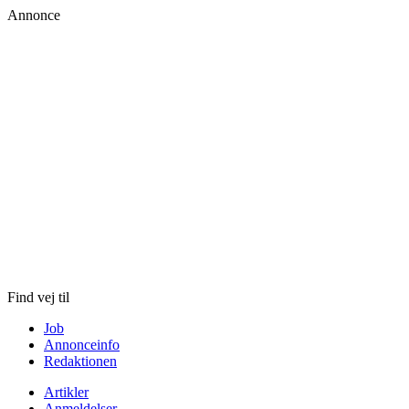
Annonce
Skip
to
content
Find vej til
Job
Annonceinfo
Redaktionen
Artikler
Anmeldelser