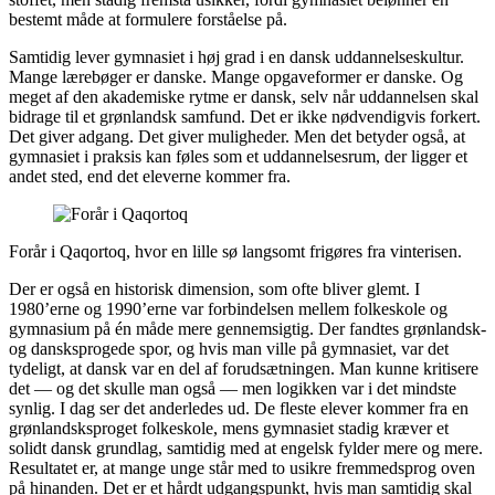
bestemt måde at formulere forståelse på.
Samtidig lever gymnasiet i høj grad i en dansk uddannelseskultur.
Mange lærebøger er danske. Mange opgaveformer er danske. Og
meget af den akademiske rytme er dansk, selv når uddannelsen skal
bidrage til et grønlandsk samfund. Det er ikke nødvendigvis forkert.
Det giver adgang. Det giver muligheder. Men det betyder også, at
gymnasiet i praksis kan føles som et uddannelsesrum, der ligger et
andet sted, end det eleverne kommer fra.
Forår i Qaqortoq, hvor en lille sø langsomt frigøres fra vinterisen.
Der er også en historisk dimension, som ofte bliver glemt. I
1980’erne og 1990’erne var forbindelsen mellem folkeskole og
gymnasium på én måde mere gennemsigtig. Der fandtes grønlandsk-
og dansksprogede spor, og hvis man ville på gymnasiet, var det
tydeligt, at dansk var en del af forudsætningen. Man kunne kritisere
det — og det skulle man også — men logikken var i det mindste
synlig. I dag ser det anderledes ud. De fleste elever kommer fra en
grønlandsksproget folkeskole, mens gymnasiet stadig kræver et
solidt dansk grundlag, samtidig med at engelsk fylder mere og mere.
Resultatet er, at mange unge står med to usikre fremmedsprog oven
på hinanden. Det er et hårdt udgangspunkt, hvis man samtidig skal