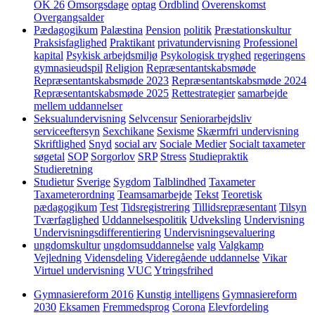
OK 26
Omsorgsdage
optag
Ordblind
Overenskomst
Overgangsalder
Pædagogikum
Palæstina
Pension
politik
Præstationskultur
Praksisfaglighed
Praktikant
privatundervisning
Professionel
kapital
Psykisk arbejdsmiljø
Psykologisk tryghed
regeringens
gymnasieudspil
Religion
Repræsentantskabsmøde
Repræsentantskabsmøde 2023
Repræsentantskabsmøde 2024
Repræsentantskabsmøde 2025
Rettestrategier
samarbejde
mellem uddannelser
Seksualundervisning
Selvcensur
Seniorarbejdsliv
serviceeftersyn
Sexchikane
Sexisme
Skærmfri undervisning
Skriftlighed
Snyd
social arv
Sociale Medier
Socialt taxameter
søgetal
SOP
Sorgorlov
SRP
Stress
Studiepraktik
Studieretning
Studietur
Sverige
Sygdom
Talblindhed
Taxameter
Taxameterordning
Teamsamarbejde
Tekst
Teoretisk
pædagogikum
Test
Tidsregistrering
Tillidsrepræsentant
Tilsyn
Tværfaglighed
Uddannelsespolitik
Udveksling
Undervisning
Undervisningsdifferentiering
Undervisningsevaluering
ungdomskultur
ungdomsuddannelse
valg
Valgkamp
Vejledning
Vidensdeling
Videregående uddannelse
Vikar
Virtuel undervisning
VUC
Ytringsfrihed
Gymnasiereform 2016
Kunstig intelligens
Gymnasiereform
2030
Eksamen
Fremmedsprog
Corona
Elevfordeling