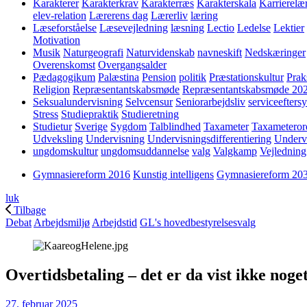
Karakterer
Karakterkrav
Karakterræs
Karakterskala
Karrierelæ
elev-relation
Lærerens dag
Lærerliv
læring
Læseforståelse
Læsevejledning
læsning
Lectio
Ledelse
Lektier
Motivation
Musik
Naturgeografi
Naturvidenskab
navneskift
Nedskæringer
Overenskomst
Overgangsalder
Pædagogikum
Palæstina
Pension
politik
Præstationskultur
Prak
Religion
Repræsentantskabsmøde
Repræsentantskabsmøde 20
Seksualundervisning
Selvcensur
Seniorarbejdsliv
serviceefters
Stress
Studiepraktik
Studieretning
Studietur
Sverige
Sygdom
Talblindhed
Taxameter
Taxameteror
Udveksling
Undervisning
Undervisningsdifferentiering
Underv
ungdomskultur
ungdomsuddannelse
valg
Valgkamp
Vejledning
Gymnasiereform 2016
Kunstig intelligens
Gymnasiereform 20
luk
Tilbage
Debat
Arbejdsmiljø
Arbejdstid
GL's hovedbestyrelsesvalg
Overtidsbetaling – det er da vist ikke nog
27. februar 2025