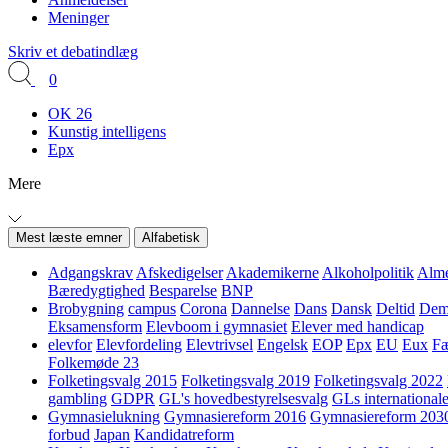
Meninger
Skriv et debatindlæg
0
OK 26
Kunstig intelligens
Epx
Mere
Mest læste emner
Alfabetisk
Adgangskrav
Afskedigelser
Akademikerne
Alkoholpolitik
Alme
Bæredygtighed
Besparelse
BNP
Brobygning
campus
Corona
Dannelse
Dans
Dansk
Deltid
Demo
Eksamensform
Elevboom i gymnasiet
Elever med handicap
elevfor
Elevfordeling
Elevtrivsel
Engelsk
EOP
Epx
EU
Eux
Fæ
Folkemøde 23
Folketingsvalg 2015
Folketingsvalg 2019
Folketingsvalg 2022
gambling
GDPR
GL's hovedbestyrelsesvalg
GLs internationale
Gymnasielukning
Gymnasiereform 2016
Gymnasiereform 203
forbud
Japan
Kandidatreform