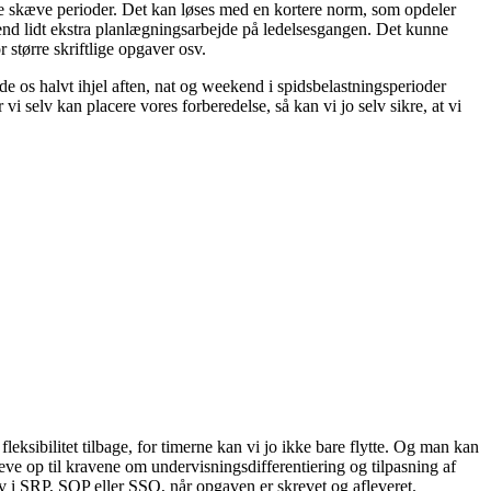
 de skæve perioder. Det kan løses med en kortere norm, som opdeler
t end lidt ekstra planlægningsarbejde på ledelsesgangen. Det kunne
 større skriftlige opgaver osv.
de os halvt ihjel aften, nat og weekend i spidsbelastningsperioder
vi selv kan placere vores forberedelse, så kan vi jo selv sikre, at vi
eksibilitet tilbage, for timerne kan vi jo ikke bare flytte. Og man kan
eve op til kravene om undervisningsdifferentiering og tilpasning af
ev i SRP, SOP eller SSO, når opgaven er skrevet og afleveret.