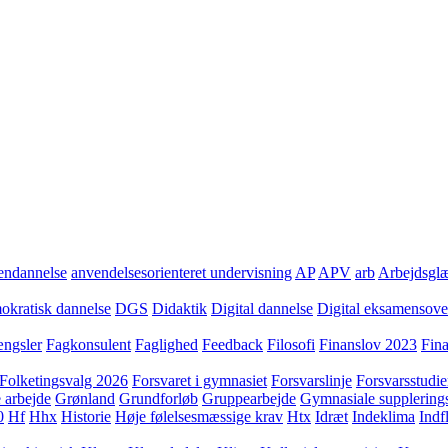
ndannelse
anvendelsesorienteret undervisning
AP
APV
arb
Arbejdsgl
kratisk dannelse
DGS
Didaktik
Digital dannelse
Digital eksamensov
ngsler
Fagkonsulent
Faglighed
Feedback
Filosofi
Finanslov 2023
Fin
Folketingsvalg 2026
Forsvaret i gymnasiet
Forsvarslinje
Forsvarsstudie
 arbejde
Grønland
Grundforløb
Gruppearbejde
Gymnasiale supplering
0
Hf
Hhx
Historie
Høje følelsesmæssige krav
Htx
Idræt
Indeklima
Indf