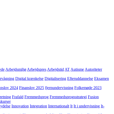
æde
Arbejdsmiljø
Arbejdspres
Arbejdstid
AT
Autisme
Autoriteter
ervågning
Digital krænkelse
Digitalisering
Efteruddannelse
Eksamen
anslov 2024
Finanslov 2025
fjernundervisning
Folkemøde 2023
retning
Frafald
Fremmedsprog
Fremmedsprogsstrategi
Fusion
skurser
lydelse
Innovation
Integration
Internationalt
It
It i undervisning
It-