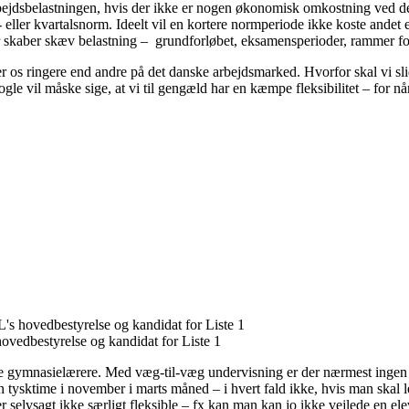
ne arbejdsbelastningen, hvis der ikke er nogen økonomisk omkostning ved
rs- eller kvartalsnorm. Ideelt vil en kortere normperiode ikke koste ande
er skaber skæv belastning – grundforløbet, eksamensperioder, rammer for
er os ringere end andre på det danske arbejdsmarked. Hvorfor skal vi sli
le vil måske sige, at vi til gengæld har en kæmpe fleksibilitet – for når 
s hovedbestyrelse og kandidat for Liste 1
edbestyrelse og kandidat for Liste 1
ste gymnasielærere. Med væg-til-væg undervisning er der nærmest ingen fl
 tysktime i november i marts måned – i hvert fald ikke, hvis man skal l
r selvsagt ikke særligt fleksible – fx kan man kan jo ikke vejlede en el