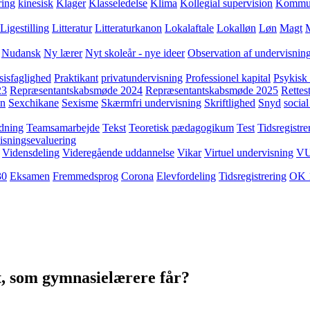
ring
kinesisk
Klager
Klasseledelse
Klima
Kollegial supervision
Kommuni
Ligestilling
Litteratur
Litteraturkanon
Lokalaftale
Lokalløn
Løn
Magt
Nudansk
Ny lærer
Nyt skoleår - nye ideer
Observation af undervisnin
sisfaglighed
Praktikant
privatundervisning
Professionel kapital
Psykisk 
23
Repræsentantskabsmøde 2024
Repræsentantskabsmøde 2025
Rettest
yn
Sexchikane
Sexisme
Skærmfri undervisning
Skriftlighed
Snyd
social
dning
Teamsamarbejde
Tekst
Teoretisk pædagogikum
Test
Tidsregistre
isningsevaluering
Vidensdeling
Videregående uddannelse
Vikar
Virtuel undervisning
V
30
Eksamen
Fremmedsprog
Corona
Elevfordeling
Tidsregistrering
OK 
et, som gymnasielærere får?