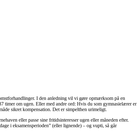
skomstforhandlinger. I den anledning vil vi gøre opmærksom på en
ke 37 timer om ugen. Eller med andre ord: Hvis du som gymnasielærer er
 måde sikret kompensation. Det er simpelthen urimeligt.
rnehaven eller passe sine fritidsinteresser ugen eller måneden efter.
age i eksamensperioden” (eller lignende) – og vupti, så går