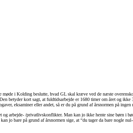
årlige møde i Kolding beslutte, hvad GL skal kræve ved de næste overen
. Den betyder kort sagt, at fuldtidsarbejde er 1680 timer om året og ik
opgaver, eksaminer eller andet, så er du på grund af årsnormen på ingen
et og arbejde- /privatlivskonflikter. Man kan jo ikke hente sine børn i bø
an jo bare på grund af årsnormen sige, at “du tager da bare nogle nul-d