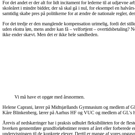
For det andet er der alt for lidt incitament for lederne til at udjæv
skoleåret i mindre bidder, der så skal gå i nul, for eksempel en halvå
samtidig skabe pres på politikerne for at ændre de nationale regler, d
For det tredje er den manglende kompensation urimelig, fordi det still
uden ekstra løn, mens andre kan få – velfortjent – overtidsbetaling? Nog
ikke ender skævt. Men det er ikke hele sandheden.
Vi må have et opgør med årsnormen.
Helene Caprani, lærer på Midtsjællands Gymnasium og medlem af GL'
Kåre Blinkenberg, lærer på Aarhus HF og VUC og medlem af GL's hov
Årevis af nedskæringer har i praksis udhulet fleksibiliteten for de fle
hverken gennemføre grundforløbstimer resten af året eller forberede en
undervisningen til de konkrete elever. Dertil er mange af vores opgave