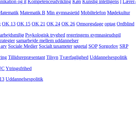
kation og it
Kompetenceudvikling
Køn
Kunstig intelligens
l
Lærer-
Matematik
Matematik B
Min gymnasietid
Mobiltelefon
Mødekultur
g
OK 13
OK 15
OK 21
OK 24
OK 26
Omsorgsdage
optag
Ordblind
arbejdsmiljø
Psykologisk tryghed
regeringens gymnasieudspil
rategier
samarbejde mellem uddannelser
 arv
Sociale Medier
Socialt taxameter
søgetal
SOP
Sorgorlov
SRP
ring
Tillidsrepræsentant
Tilsyn
Tværfaglighed
Uddannelsespolitik
UC
Ytringsfrihed
13
Uddannelsespolitik