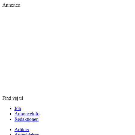
Annonce
Skip
to
content
Find vej til
Job
Annonceinfo
Redaktionen
Artikler
Anmeldelser