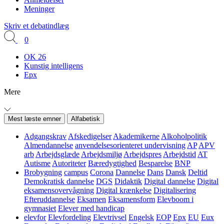
Meninger
Skriv et debatindlæg
0
OK 26
Kunstig intelligens
Epx
Mere
Mest læste emner
Alfabetisk
Adgangskrav
Afskedigelser
Akademikerne
Alkoholpolitik
Almendannelse
anvendelsesorienteret undervisning
AP
APV
arb
Arbejdsglæde
Arbejdsmiljø
Arbejdspres
Arbejdstid
AT
Autisme
Autoriteter
Bæredygtighed
Besparelse
BNP
Brobygning
campus
Corona
Dannelse
Dans
Dansk
Deltid
Demokratisk dannelse
DGS
Didaktik
Digital dannelse
Digital
eksamensovervågning
Digital krænkelse
Digitalisering
Efteruddannelse
Eksamen
Eksamensform
Elevboom i
gymnasiet
Elever med handicap
elevfor
Elevfordeling
Elevtrivsel
Engelsk
EOP
Epx
EU
Eux