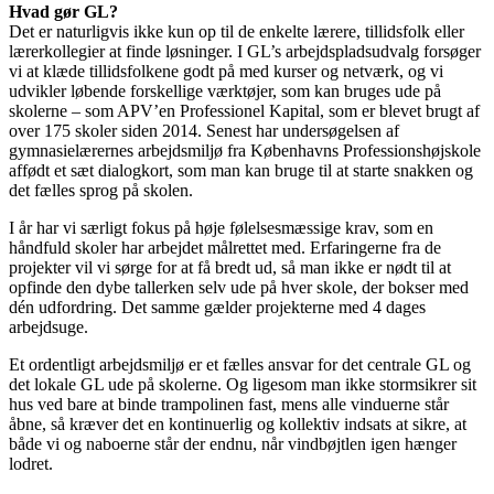
Hvad gør GL?
Det er naturligvis ikke kun op til de enkelte lærere, tillidsfolk eller
lærerkollegier at finde løsninger. I GL’s arbejdspladsudvalg forsøger
vi at klæde tillidsfolkene godt på med kurser og netværk, og vi
udvikler løbende forskellige værktøjer, som kan bruges ude på
skolerne – som APV’en Professionel Kapital, som er blevet brugt af
over 175 skoler siden 2014. Senest har undersøgelsen af
gymnasielærernes arbejdsmiljø fra Københavns Professionshøjskole
affødt et sæt dialogkort, som man kan bruge til at starte snakken og
det fælles sprog på skolen.
I år har vi særligt fokus på høje følelsesmæssige krav, som en
håndfuld skoler har arbejdet målrettet med. Erfaringerne fra de
projekter vil vi sørge for at få bredt ud, så man ikke er nødt til at
opfinde den dybe tallerken selv ude på hver skole, der bokser med
dén udfordring. Det samme gælder projekterne med 4 dages
arbejdsuge.
Et ordentligt arbejdsmiljø er et fælles ansvar for det centrale GL og
det lokale GL ude på skolerne. Og ligesom man ikke stormsikrer sit
hus ved bare at binde trampolinen fast, mens alle vinduerne står
åbne, så kræver det en kontinuerlig og kollektiv indsats at sikre, at
både vi og naboerne står der endnu, når vindbøjtlen igen hænger
lodret.