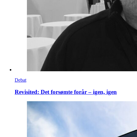
Debat
Revisited: Det forsømte forår – igen, igen