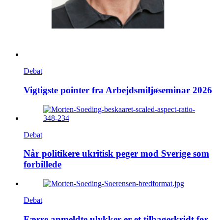
Debat
Vigtigste pointer fra Arbejdsmiljøseminar 2026
Debat
Når politikere ukritisk peger mod Sverige som
forbillede
Debat
Færre anmeldte ulykker er et tilbageskridt for