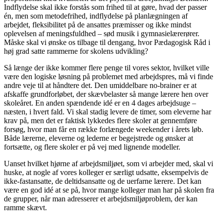
Indflydelse skal ikke forstås som frihed til at gøre, hvad der passer
én, men som metodefrihed, indflydelse på planlægningen af
arbejdet, fleksibilitet på de ansattes præmisser og ikke mindst
oplevelsen af meningsfuldhed – sød musik i gymnasielærerører.
Måske skal vi ønske os tilbage til dengang, hvor Pædagogisk Råd i
høj grad satte rammerne for skolens udvikling?
Så længe der ikke kommer flere penge til vores sektor, hvilket ville
være den logiske løsning på problemet med arbejdspres, må vi finde
andre veje til at håndtere det. Den umiddelbare no-brainer er at
afskaffe grundforløbet, der skævbelaster så mange lærere hen over
skoleåret. En anden spændende idé er en 4 dages arbejdsuge –
næsten, i hvert fald. Vi skal stadig levere de timer, som eleverne har
krav på, men det er faktisk lykkedes flere skoler at gennemføre
forsøg, hvor man får en række forlængede weekender i årets løb.
Både lærerne, eleverne og lederne er begejstrede og ønsker at
fortsætte, og flere skoler er på vej med lignende modeller.
Uanset hvilket hjørne af arbejdsmiljøet, som vi arbejder med, skal vi
huske, at nogle af vores kolleger er særligt udsatte, eksempelvis de
ikke-fastansatte, de deltidsansatte og de uerfarne lærere. Det kan
være en god idé at se på, hvor mange kolleger man har på skolen fra
de grupper, når man adresserer et arbejdsmiljøproblem, der kan
ramme skævt.