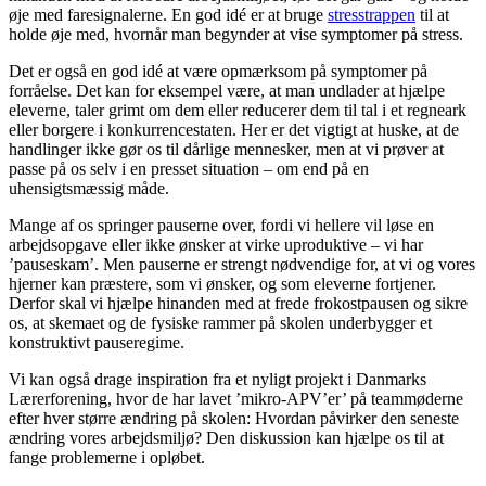
øje med faresignalerne. En god idé er at bruge
stresstrappen
til at
holde øje med, hvornår man begynder at vise symptomer på stress.
Det er også en god idé at være opmærksom på symptomer på
forråelse. Det kan for eksempel være, at man undlader at hjælpe
eleverne, taler grimt om dem eller reducerer dem til tal i et regneark
eller borgere i konkurrencestaten. Her er det vigtigt at huske, at de
handlinger ikke gør os til dårlige mennesker, men at vi prøver at
passe på os selv i en presset situation – om end på en
uhensigtsmæssig måde.
Mange af os springer pauserne over, fordi vi hellere vil løse en
arbejdsopgave eller ikke ønsker at virke uproduktive – vi har
’pauseskam’. Men pauserne er strengt nødvendige for, at vi og vores
hjerner kan præstere, som vi ønsker, og som eleverne fortjener.
Derfor skal vi hjælpe hinanden med at frede frokostpausen og sikre
os, at skemaet og de fysiske rammer på skolen underbygger et
konstruktivt pauseregime.
Vi kan også drage inspiration fra et nyligt projekt i Danmarks
Lærerforening, hvor de har lavet ’mikro-APV’er’ på teammøderne
efter hver større ændring på skolen: Hvordan påvirker den seneste
ændring vores arbejdsmiljø? Den diskussion kan hjælpe os til at
fange problemerne i opløbet.