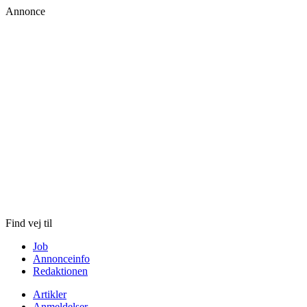
Annonce
Skip
to
content
Find vej til
Job
Annonceinfo
Redaktionen
Artikler
Anmeldelser