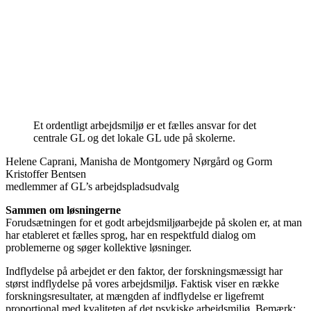
Et ordentligt arbejdsmiljø er et fælles ansvar for det
centrale GL og det lokale GL ude på skolerne.
Helene Caprani, Manisha de Montgomery Nørgård og Gorm
Kristoffer Bentsen
medlemmer af GL’s arbejdspladsudvalg
Sammen om løsningerne
Forudsætningen for et godt arbejdsmiljøarbejde på skolen er, at man
har etableret et fælles sprog, har en respektfuld dialog om
problemerne og søger kollektive løsninger.
Indflydelse på arbejdet er den faktor, der forskningsmæssigt har
størst indflydelse på vores arbejdsmiljø. Faktisk viser en række
forskningsresultater, at mængden af indflydelse er ligefremt
proportional med kvaliteten af det psykiske arbejdsmiljø. Bemærk: