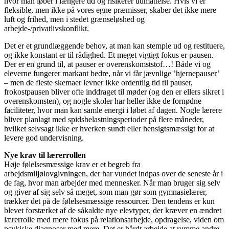
hvor man løber i længere tid og risikerer udmattelse. Hvis vi er
fleksible, men ikke på vores egne præmisser, skaber det ikke mere
luft og frihed, men i stedet grænseløshed og
arbejde-/privatlivskonflikt.
Det er et grundlæggende behov, at man kan stemple ud og restituere,
og ikke konstant er til rådighed. Et meget vigtigt fokus er pausen.
Der er en grund til, at pauser er overenskomststof…! Både vi og
eleverne fungerer markant bedre, når vi får jævnlige ’hjernepauser’
– men de fleste skemaer levner ikke ordentlig tid til pauser,
frokostpausen bliver ofte inddraget til møder (og den er ellers sikret i
overenskomsten), og nogle skoler har heller ikke de fornødne
faciliteter, hvor man kan samle energi i løbet af dagen. Nogle lærere
bliver planlagt med spidsbelastningsperioder på flere måneder,
hvilket selvsagt ikke er hverken sundt eller hensigtsmæssigt for at
levere god undervisning.
Nye krav til lærerrollen
Høje følelsesmæssige krav er et begreb fra
arbejdsmiljølovgivningen, der har vundet indpas over de seneste år i
de fag, hvor man arbejder med mennesker. Når man bruger sig selv
og giver af sig selv så meget, som man gør som gymnasielærer,
trækker det på de følelsesmæssige ressourcer. Den tendens er kun
blevet forstærket af de såkaldte nye elevtyper, der kræver en ændret
lærerrolle med mere fokus på relationsarbejde, opdragelse, viden om
psykiske diagnoser med mere. Det er hårdt arbejde at rumme andre