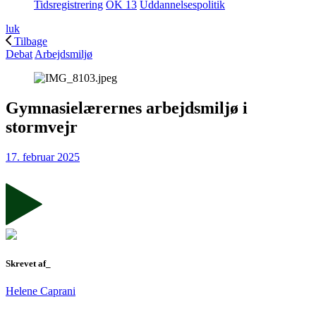
Tidsregistrering
OK 13
Uddannelsespolitik
luk
Tilbage
Debat
Arbejdsmiljø
Gymnasielærernes arbejdsmiljø i
stormvejr
17. februar 2025
Skrevet af_
Helene Caprani