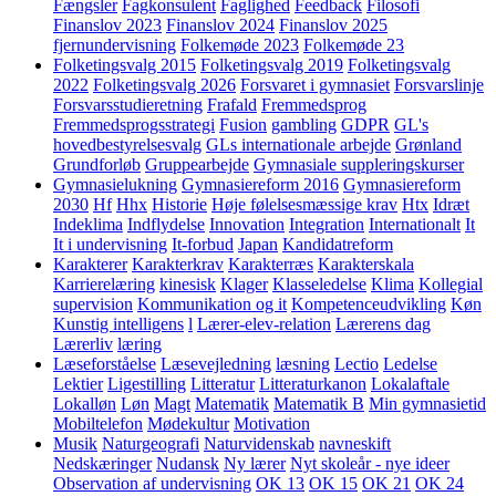
Fængsler
Fagkonsulent
Faglighed
Feedback
Filosofi
Finanslov 2023
Finanslov 2024
Finanslov 2025
fjernundervisning
Folkemøde 2023
Folkemøde 23
Folketingsvalg 2015
Folketingsvalg 2019
Folketingsvalg
2022
Folketingsvalg 2026
Forsvaret i gymnasiet
Forsvarslinje
Forsvarsstudieretning
Frafald
Fremmedsprog
Fremmedsprogsstrategi
Fusion
gambling
GDPR
GL's
hovedbestyrelsesvalg
GLs internationale arbejde
Grønland
Grundforløb
Gruppearbejde
Gymnasiale suppleringskurser
Gymnasielukning
Gymnasiereform 2016
Gymnasiereform
2030
Hf
Hhx
Historie
Høje følelsesmæssige krav
Htx
Idræt
Indeklima
Indflydelse
Innovation
Integration
Internationalt
It
It i undervisning
It-forbud
Japan
Kandidatreform
Karakterer
Karakterkrav
Karakterræs
Karakterskala
Karrierelæring
kinesisk
Klager
Klasseledelse
Klima
Kollegial
supervision
Kommunikation og it
Kompetenceudvikling
Køn
Kunstig intelligens
l
Lærer-elev-relation
Lærerens dag
Lærerliv
læring
Læseforståelse
Læsevejledning
læsning
Lectio
Ledelse
Lektier
Ligestilling
Litteratur
Litteraturkanon
Lokalaftale
Lokalløn
Løn
Magt
Matematik
Matematik B
Min gymnasietid
Mobiltelefon
Mødekultur
Motivation
Musik
Naturgeografi
Naturvidenskab
navneskift
Nedskæringer
Nudansk
Ny lærer
Nyt skoleår - nye ideer
Observation af undervisning
OK 13
OK 15
OK 21
OK 24