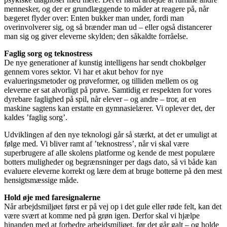
mennesker, og der er grundlæggende to måder at reagere på, når
bægeret flyder over: Enten bukker man under, fordi man
overinvolverer sig, og så brænder man ud – eller også distancerer
man sig og giver eleverne skylden; den såkaldte forråelse.
Faglig sorg og teknostress
De nye generationer af kunstig intelligens har sendt chokbølger
gennem vores sektor. Vi har et akut behov for nye
evalueringsmetoder og prøveformer, og tilliden mellem os og
eleverne er sat alvorligt på prøve. Samtidig er respekten for vores
dyrebare faglighed på spil, når elever – og andre – tror, at en
maskine sagtens kan erstatte en gymnasielærer. Vi oplever det, der
kaldes ’faglig sorg’.
Udviklingen af den nye teknologi går så stærkt, at det er umuligt at
følge med. Vi bliver ramt af ’teknostress’, når vi skal være
superbrugere af alle skolens platforme og kende de mest populære
botters muligheder og begrænsninger per dags dato, så vi både kan
evaluere eleverne korrekt og lære dem at bruge botterne på den mest
hensigtsmæssige måde.
Hold øje med faresignalerne
Når arbejdsmiljøet først er på vej op i det gule eller røde felt, kan det
være svært at komme ned på grøn igen. Derfor skal vi hjælpe
hinanden med at forbedre arbejdsmiljøet, før det går galt – og holde