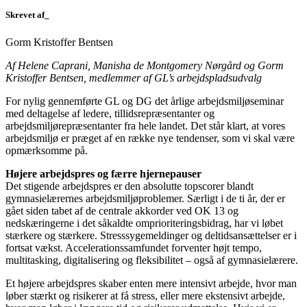
Skrevet af_
Gorm Kristoffer Bentsen
Af Helene Caprani, Manisha de Montgomery Nørgård og Gorm
Kristoffer Bentsen, medlemmer af GL’s arbejdspladsudvalg
For nylig gennemførte GL og DG det årlige arbejdsmiljøseminar
med deltagelse af ledere, tillidsrepræsentanter og
arbejdsmiljørepræsentanter fra hele landet. Det står klart, at vores
arbejdsmiljø er præget af en række nye tendenser, som vi skal være
opmærksomme på.
Højere arbejdspres og færre hjernepauser
Det stigende arbejdspres er den absolutte topscorer blandt
gymnasielærernes arbejdsmiljøproblemer. Særligt i de ti år, der er
gået siden tabet af de centrale akkorder ved OK 13 og
nedskæringerne i det såkaldte omprioriteringsbidrag, har vi løbet
stærkere og stærkere. Stresssygemeldinger og deltidsansættelser er i
fortsat vækst. Accelerationssamfundet forventer højt tempo,
multitasking, digitalisering og fleksibilitet – også af gymnasielærere.
Et højere arbejdspres skaber enten mere intensivt arbejde, hvor man
løber stærkt og risikerer at få stress, eller mere ekstensivt arbejde,