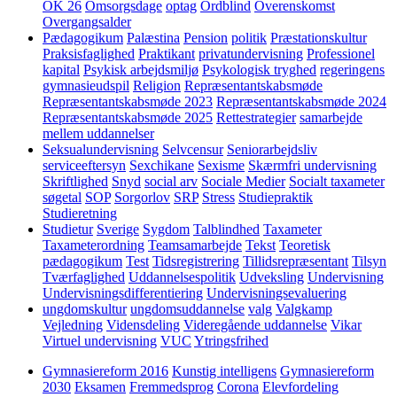
OK 26
Omsorgsdage
optag
Ordblind
Overenskomst
Overgangsalder
Pædagogikum
Palæstina
Pension
politik
Præstationskultur
Praksisfaglighed
Praktikant
privatundervisning
Professionel
kapital
Psykisk arbejdsmiljø
Psykologisk tryghed
regeringens
gymnasieudspil
Religion
Repræsentantskabsmøde
Repræsentantskabsmøde 2023
Repræsentantskabsmøde 2024
Repræsentantskabsmøde 2025
Rettestrategier
samarbejde
mellem uddannelser
Seksualundervisning
Selvcensur
Seniorarbejdsliv
serviceeftersyn
Sexchikane
Sexisme
Skærmfri undervisning
Skriftlighed
Snyd
social arv
Sociale Medier
Socialt taxameter
søgetal
SOP
Sorgorlov
SRP
Stress
Studiepraktik
Studieretning
Studietur
Sverige
Sygdom
Talblindhed
Taxameter
Taxameterordning
Teamsamarbejde
Tekst
Teoretisk
pædagogikum
Test
Tidsregistrering
Tillidsrepræsentant
Tilsyn
Tværfaglighed
Uddannelsespolitik
Udveksling
Undervisning
Undervisningsdifferentiering
Undervisningsevaluering
ungdomskultur
ungdomsuddannelse
valg
Valgkamp
Vejledning
Vidensdeling
Videregående uddannelse
Vikar
Virtuel undervisning
VUC
Ytringsfrihed
Gymnasiereform 2016
Kunstig intelligens
Gymnasiereform
2030
Eksamen
Fremmedsprog
Corona
Elevfordeling