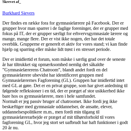
Skrevet af_
Burkhard Sievers
Der findes en række fora for gymnasielærere på Facebook. Der er
grupper hvor man sparrer i de faglige foreninger, der er grupper med
fokus på IT, der er grupper særligt for erhvervsgymnasiale lærere og
mange, mange flere. Der er vist ikke nogen, der har det totale
overblik. Grupperne er generelt et aktiv for vores stand; vi kan finde
hjælp og sparring eller måske lidt trøst i en stresset periode.
Der er imidlertid et forum, som måske i særlig grad over de seneste
år har tiltrukket sig opmærksomhed nemlig det såkaldte
”Gymnasielærerens Chatroom”, blandt andet fordi en del
gymnasielærere ubevidst har identificeret gruppen med
Gymnasielærernes Fagforening (GL). Gruppen har imidlertid intet
med GL at gøre. Det er en privat gruppe, som har givet anledning til
følgende refleksioner i en tid, der er præget af stor usikkerhed ikke
bare hos os gymnasielærere, men i hele samfundet.
Normalt er jeg passiv bruger af chatroomet. Ikke fordi jeg ikke
beskæftiger med gymnasiale uddannelser, de ansatte, elever,
uddannelsespolitikere m.m., men fordi min tilgang til
gymnasielærerarbejde er præget af mit tilhørsforhold til vores
fagforening GL, hvor jeg stort set uafbrudt har haft funktioner i godt
20 år nu.