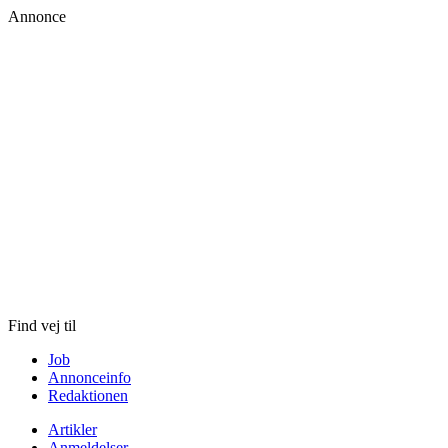
Annonce
Skip
to
content
Find vej til
Job
Annonceinfo
Redaktionen
Artikler
Anmeldelser