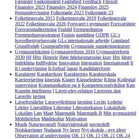
Fængsler
Fagkonsulent
Faglighed
Feedback
Filosofi
Finanslov 2023
Finanslov 2024
Finanslov 2025
fjernundervisning
Folkemøde 2023
Folkemøde 23
Folketingsvalg 2015
Folketingsvalg 2019
Folketingsvalg
2022
Folketingsvalg 2026
Forsvaret i gymnasiet
Forsvarslinje
Forsvarsstudieretning
Frafald
Fremmedsprog
Fremmedsprogsstrategi
Fusion
gambling
GDPR
GL's
hovedbestyrelsesvalg
GLs internationale arbejde
Grønland
Grundforløb
Gruppearbejde
Gymnasiale suppleringskurser
Gymnasielukning
Gymnasiereform 2016
Gymnasiereform
2030
Hf
Hhx
Historie
Høje følelsesmæssige krav
Htx
Idræt
Indeklima
Indflydelse
Innovation
Integration
Internationalt
It
It i undervisning
It-forbud
Japan
Kandidatreform
Karakterer
Karakterkrav
Karakterræs
Karakterskala
Karrierelæring
kinesisk
Klager
Klasseledelse
Klima
Kollegial
supervision
Kommunikation og it
Kompetenceudvikling
Køn
Kunstig intelligens
l
Lærer-elev-relation
Lærerens dag
Lærerliv
læring
Læseforståelse
Læsevejledning
læsning
Lectio
Ledelse
Lektier
Ligestilling
Litteratur
Litteraturkanon
Lokalaftale
Lokalløn
Løn
Magt
Matematik
Matematik B
Min gymnasietid
Mobiltelefon
Mødekultur
Motivation
Musik
Naturgeografi
Naturvidenskab
navneskift
Nedskæringer
Nudansk
Ny lærer
Nyt skoleår - nye ideer
Observation af undervisning
OK 13
OK 15
OK 21
OK 24