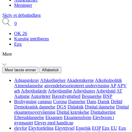
Meninger
Skriv et debatindlæg
0
OK 26
Kunstig intelligens
Epx
Mere
Mest læste emner
Alfabetisk
Adgangskrav
Afskedigelser
Akademikerne
Alkoholpolitik
Almendannelse
anvendelsesorienteret undervisning
AP
APV
arb
Arbejdsglæde
Arbejdsmiljø
Arbejdspres
Arbejdstid
AT
Autisme
Autoriteter
Bæredygtighed
Besparelse
BNP
Brobygning
campus
Corona
Dannelse
Dans
Dansk
Deltid
Demokratisk dannelse
DGS
Didaktik
Digital dannelse
Digital
eksamensovervågning
Digital krænkelse
Digitalisering
Efteruddannelse
Eksamen
Eksamensform
Elevboom i
gymnasiet
Elever med handicap
elevfor
Elevfordeling
Elevtrivsel
Engelsk
EOP
Epx
EU
Eux