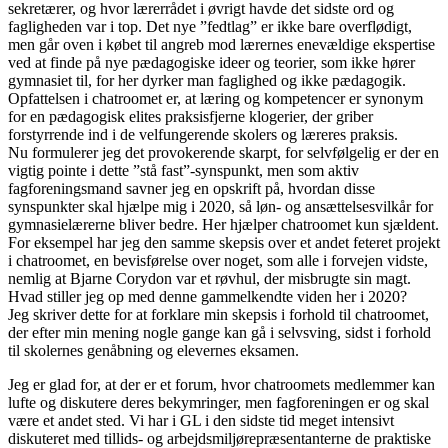
sekretærer, og hvor lærerrådet i øvrigt havde det sidste ord og
fagligheden var i top. Det nye ”fedtlag” er ikke bare overflødigt,
men går oven i købet til angreb mod lærernes enevældige ekspertise
ved at finde på nye pædagogiske ideer og teorier, som ikke hører
gymnasiet til, for her dyrker man faglighed og ikke pædagogik.
Opfattelsen i chatroomet er, at læring og kompetencer er synonym
for en pædagogisk elites praksisfjerne klogerier, der griber
forstyrrende ind i de velfungerende skolers og læreres praksis.
Nu formulerer jeg det provokerende skarpt, for selvfølgelig er der en
vigtig pointe i dette ”stå fast”-synspunkt, men som aktiv
fagforeningsmand savner jeg en opskrift på, hvordan disse
synspunkter skal hjælpe mig i 2020, så løn- og ansættelsesvilkår for
gymnasielærerne bliver bedre. Her hjælper chatroomet kun sjældent.
For eksempel har jeg den samme skepsis over et andet feteret projekt
i chatroomet, en bevisførelse over noget, som alle i forvejen vidste,
nemlig at Bjarne Corydon var et røvhul, der misbrugte sin magt.
Hvad stiller jeg op med denne gammelkendte viden her i 2020?
Jeg skriver dette for at forklare min skepsis i forhold til chatroomet,
der efter min mening nogle gange kan gå i selvsving, sidst i forhold
til skolernes genåbning og elevernes eksamen.
Jeg er glad for, at der er et forum, hvor chatroomets medlemmer kan
lufte og diskutere deres bekymringer, men fagforeningen er og skal
være et andet sted. Vi har i GL i den sidste tid meget intensivt
diskuteret med tillids- og arbejdsmiljørepræsentanterne de praktiske