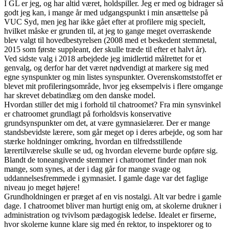
I GL er jeg, og har altid været, holdspiller. Jeg er med og bidrager så
godt jeg kan, i mange år med udgangspunkt i min ansættelse på
VUC Syd, men jeg har ikke gået efter at profilere mig specielt,
hvilket måske er grunden til, at jeg to gange meget overraskende
blev valgt til hovedbestyrelsen (2008 med et beskedent stemmetal,
2015 som første suppleant, der skulle træde til efter et halvt år).
Ved sidste valg i 2018 arbejdede jeg imidlertid målrettet for et
genvalg, og derfor har det været nødvendigt at markere sig med
egne synspunkter og min listes synspunkter. Overenskomststoffet er
blevet mit profileringsområde, hvor jeg eksempelvis i flere omgange
har skrevet debatindlæg om den danske model.
Hvordan stiller det mig i forhold til chatroomet? Fra min synsvinkel
er chatroomet grundlagt på forholdsvis konservative
grundsynspunkter om det, at være gymnasielærer. Der er mange
standsbevidste lærere, som går meget op i deres arbejde, og som har
stærke holdninger omkring, hvordan en tilfredsstillende
lærertilværelse skulle se ud, og hvordan eleverne burde opføre sig.
Blandt de toneangivende stemmer i chatroomet finder man nok
mange, som synes, at der i dag går for mange svage og
uddannelsesfremmede i gymnasiet. I gamle dage var det faglige
niveau jo meget højere!
Grundholdningen er præget af en vis nostalgi. Alt var bedre i gamle
dage. I chatroomet bliver man hurtigt enig om, at skolerne drukner i
administration og tvivlsom pædagogisk ledelse. Idealet er firserne,
hvor skolerne kunne klare sig med én rektor, to inspektorer og to