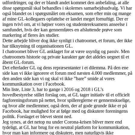
udfordringer, og der er blandt andet kommet den anbefaling, at alle
disse spørgsmål skal behandles i skolernes samarbejdsudvalg. Vi har
også blandet os i spørgsmålet om eksamen, som efter min og mange
af mine GL-kollegaers opfattelse er landet meget fornuftigt. Der er
ingen tvivl om, at vi højner vores og studentereksamens anseelse i
samfundet, hvis der kan gennemføres en afsluttende prøve som
markering af fleres års studier.
Dette arbejde bliver dog ikke synligt i chatroomet, et forum, der ikke
har tilknytning til organisationen GL.
I chatroomet bliver GL anklaget for at være usynlig og passiv. Men
chatroomets historie og private karakter gør det aldeles uegnet til et
åbent GL-forum.
Det efterlader GL og dens repræsentanter i et dilemma. På den ene
side kan vi ikke ignorere et forum med næsten 4.000 medlemmer, på
den anden side kan vi og skal vi ikke ”bare” smide al vores
kommunikation over i Facebook.
Min liste, Liste 3, har to gange i 2016 og 2018 i GL’s
hovedbestyrelse stillet forslag om, at GL tager initiativ til et officielt
fagforeningsforum på nettet, hvor spillereglerne er gennemskuelige,
og hvor alle medlemmer, også dem, der af gode grunde ikke er på
Facebook, har mulighed for at følge med og diskutere foreningens
politik. Forslaget er blevet stemt ned.
Jeg synes, at det netop nu under Corona-krisen bliver mere end
tydeligt, at GL har brug for en neutral platform for kommunikation,
hvor man kan informere og diskutere, men naturligvis ikke