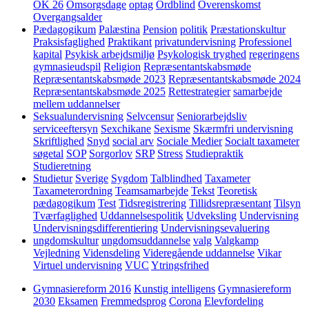
OK 26
Omsorgsdage
optag
Ordblind
Overenskomst
Overgangsalder
Pædagogikum
Palæstina
Pension
politik
Præstationskultur
Praksisfaglighed
Praktikant
privatundervisning
Professionel
kapital
Psykisk arbejdsmiljø
Psykologisk tryghed
regeringens
gymnasieudspil
Religion
Repræsentantskabsmøde
Repræsentantskabsmøde 2023
Repræsentantskabsmøde 2024
Repræsentantskabsmøde 2025
Rettestrategier
samarbejde
mellem uddannelser
Seksualundervisning
Selvcensur
Seniorarbejdsliv
serviceeftersyn
Sexchikane
Sexisme
Skærmfri undervisning
Skriftlighed
Snyd
social arv
Sociale Medier
Socialt taxameter
søgetal
SOP
Sorgorlov
SRP
Stress
Studiepraktik
Studieretning
Studietur
Sverige
Sygdom
Talblindhed
Taxameter
Taxameterordning
Teamsamarbejde
Tekst
Teoretisk
pædagogikum
Test
Tidsregistrering
Tillidsrepræsentant
Tilsyn
Tværfaglighed
Uddannelsespolitik
Udveksling
Undervisning
Undervisningsdifferentiering
Undervisningsevaluering
ungdomskultur
ungdomsuddannelse
valg
Valgkamp
Vejledning
Vidensdeling
Videregående uddannelse
Vikar
Virtuel undervisning
VUC
Ytringsfrihed
Gymnasiereform 2016
Kunstig intelligens
Gymnasiereform
2030
Eksamen
Fremmedsprog
Corona
Elevfordeling