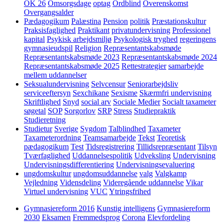
OK 26
Omsorgsdage
optag
Ordblind
Overenskomst
Overgangsalder
Pædagogikum
Palæstina
Pension
politik
Præstationskultur
Praksisfaglighed
Praktikant
privatundervisning
Professionel
kapital
Psykisk arbejdsmiljø
Psykologisk tryghed
regeringens
gymnasieudspil
Religion
Repræsentantskabsmøde
Repræsentantskabsmøde 2023
Repræsentantskabsmøde 2024
Repræsentantskabsmøde 2025
Rettestrategier
samarbejde
mellem uddannelser
Seksualundervisning
Selvcensur
Seniorarbejdsliv
serviceeftersyn
Sexchikane
Sexisme
Skærmfri undervisning
Skriftlighed
Snyd
social arv
Sociale Medier
Socialt taxameter
søgetal
SOP
Sorgorlov
SRP
Stress
Studiepraktik
Studieretning
Studietur
Sverige
Sygdom
Talblindhed
Taxameter
Taxameterordning
Teamsamarbejde
Tekst
Teoretisk
pædagogikum
Test
Tidsregistrering
Tillidsrepræsentant
Tilsyn
Tværfaglighed
Uddannelsespolitik
Udveksling
Undervisning
Undervisningsdifferentiering
Undervisningsevaluering
ungdomskultur
ungdomsuddannelse
valg
Valgkamp
Vejledning
Vidensdeling
Videregående uddannelse
Vikar
Virtuel undervisning
VUC
Ytringsfrihed
Gymnasiereform 2016
Kunstig intelligens
Gymnasiereform
2030
Eksamen
Fremmedsprog
Corona
Elevfordeling