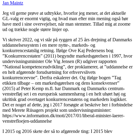
Jan Maintz
Jeg vil gerne prøve at udtrykke, hvorfor jeg mener, at det aktuelle
GL-valg er enormt vigtig, og hvad man efter min mening også bør
have med i sine overvejelser, når man stemmer. Tillad mig at zoome
ud og trække nogle større linjer op.
Vi skriver 2022, og vi står på ryggen af 25 års drejning af Danmarks
uddannelsessystem i en mere nytte-, markeds- og
konkurrencestatslig retning. Ifølge Ove Kaj Pedersens bog
”Konkurrencestaten” (2011) begyndte markedsgørelsen i 1997, hvor
undervisningsminister Ole Vig Jensen (R) udgiver rapporten
”National kompetenceudvikling”, der proklamerer, at ”uddannelse er
en helt afgørende forudsætning for erhvervslivets
konkurrenceevne”. Derfra eskalerer det. Og ifølge bogen ”Tag
etikken tilbage – om markedsgørelsen og dens konsekvenser”
(2015) af Peter Kemp m.fl. har Danmark og Danmarks centrum-
venstrefløj set i en europæisk sammenhæng i en helt uhørt høj og
ukritisk grad overtaget konkurrencestatens og markedets logikker.
Det er noget af dette, jeg i 2017 forsøgte at beskrive her i forbindelse
med Merete Riisagers projekt som undervisningsminister:
https://www.information.dk/moti/2017/01/liberal-minister-laerer-
venstrefloejen-uddannelse
I 2015 og 2016 skete der så to afgørende ting: I 2015 blev