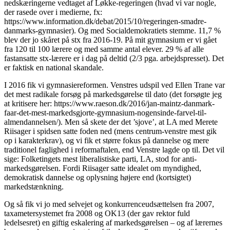
nedskæringerne vedtaget af Løkke-regeringen (hvad vi var nogle,
der rasede over i medierne, fx:
https://www.information.dk/debat/2015/10/regeringen-smadre-
danmarks-gymnasier). Og med Socialdemokratiets stemme. 11,7 %
blev der jo skåret på stx fra 2016-19. På mit gymnasium er vi gået
fra 120 til 100 lærere og med samme antal elever. 29 % af alle
fastansatte stx-lærere er i dag på deltid (2/3 pga. arbejdspresset). Det
er faktisk en national skandale.
I 2016 fik vi gymnasiereformen. Venstres udspil ved Ellen Trane var
det mest radikale forsøg på markedsgørelse til dato (det forsøgte jeg
at kritisere her: https://www.raeson.dk/2016/jan-maintz-danmark-
faar-det-mest-markedsgjorte-gymnasium-nogensinde-farvel-til-
almendannelsen/). Men så skete der det ’sjove’, at LA med Merete
Riisager i spidsen satte foden ned (mens centrum-venstre mest gik
op i karakterkrav), og vi fik et større fokus på dannelse og mere
traditionel faglighed i reformaftalen, end Venstre lagde op til. Det vil
sige: Folketingets mest liberalistiske parti, LA, stod for anti-
markedsgørelsen. Fordi Riisager satte idealet om myndighed,
demokratisk dannelse og oplysning højere end (kortsigtet)
markedstænkning.
Og så fik vi jo med selvejet og konkurrenceudsættelsen fra 2007,
taxametersystemet fra 2008 og OK13 (der gav rektor fuld
ledelsesret) en giftig eskalering af markedsgørelsen – og af lærernes