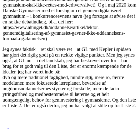
gymnasium-skal-ikke-rettes-mod-erhvervslivet). Og i maj 2020 kom
Danske Gymnasier med et forslag om et gennemdigitaliseret
gymnasium – i konkurrenceevnens navn (jeg forsøgte at afvise det i
en række debatindlæg, bl.a. det her:
https://www.altinget.dk/uddannelse/artikel/lektor-
gennemdigitalisering-af-gymnasiet-gavner-ikke-uddannelsens-
formaal-og-dannelsen).
Jeg synes faktisk – ret skal være ret – at GL med Kepler i spidsen
har gjort det rigtig godt på en række vigtige punkter. Men jeg synes
også, at GL nu – i det landskab, jeg har beskrevet ovenfor – har
brug for et godt valg til den Liste, der er enormt kæmpende for de
idealer, jeg har været inde på:
dyb og mere traditionel faglighed, mindre støj, mere ro, færrre
modeluner, mere fokuserede læreplaner, bevarelse af
ungdomsuddannelsernes styrker og forskelle, mere de facto
ytringsfrihed og medbestemmelse til lærerne og et helt
uomgængeligt behov for geninvestering i gymnasierne. Og den liste
er Liste 2. Det er også derfor, jeg nu har valgt at stille op for Liste 2.