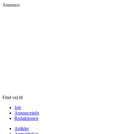
Annonce
Skip
to
content
Find vej til
Job
Annonceinfo
Redaktionen
Artikler
Anmeldelser