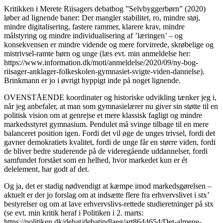
Kritikken i Merete Riisagers debatbog ”Selvbyggerbørn” (2020)
løber ad lignende baner: Der mangler stabilitet, ro, mindre støj,
mindre digitalisering, fastere rammer, klarere krav, mindre
målstyring og mindre individualisering af ’læringen’ – og
konsekvensen er mindre vidende og mere forvirrede, skrøbelige og
mistrivsel-ramte børn og unge (læs evt. min anmeldelse her:
https://www.information.dk/moti/anmeldelse/2020/09/ny-bog-
riisager-anklager-folkeskolen-gymnasiet-svigte-viden-dannelse).
Brinkmann er jo i øvrigt hyppigt inde på noget lignende.
OVENSTÅENDE koordinater og historiske udvikling tænker jeg i,
når jeg anbefaler, at man som gymnasielærer nu giver sin støtte til en
politisk vision om at genrejse et mere klassisk fagligt og mindre
markedsstyret gymnasium. Pendulet må svinge tilbage til en mere
balanceret position igen. Fordi det vil øge de unges trivsel, fordi det
gavner demokratiets kvalitet, fordi de unge får en større viden, fordi
de bliver bedre studerende på de videregående uddannelser, fordi
samfundet forstået som en helhed, hvor markedet kun er ét
delelement, har godt af det.
Og ja, det er stadig nødvendigt at kæmpe imod markedsgørelsen –
aktuelt er der jo forslag om at indsætte flere fra erhvervslivet i stx’
bestyrelser og om at lave erhvervslivs-rettede studieretninger på stx
(se evt. min kritik heraf i Politiken i 2. marts:
https://politiken.dk/debat/debatindlaeg/art8644654/Det-almene-