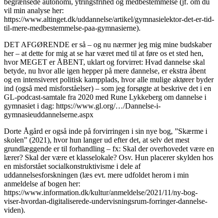
begrænsede autonomi, ytringsfrihed og medbestemmelse (jf. om du
vil min analyse her:
https://www.altinget.dk/uddannelse/artikel/gymnasielektor-det-er-tid-
til-mere-medbestemmelse-paa-gymnasierne).
DET AFGØRENDE er så – og nu nærmer jeg mig mine budskaber
her – at dette for mig at se har været med til at føre os et sted hen,
hvor MEGET er ÅBENT, uklart og forvirret: Hvad dannelse skal
betyde, nu hvor alle igen hepper på mere dannelse, er ekstra åbent
og en intensiveret politisk kampplads, hvor alle mulige aktører byder
ind (også med misforståelser) – som jeg forsøgte at beskrive det i en
GL-podcast-samtale fra 2020 med Rune Lykkeberg om dannelse i
gymnasiet i dag: https://www.gl.org/…/Dannelse-i-
gymnasieuddannelserne.aspx
Dorte Ågård er også inde på forvirringen i sin nye bog, ”Skærme i
skolen” (2021), hvor hun langer ud efter det, at selv det mest
grundlæggende er til forhandling – fx: Skal der overhovedet være en
lærer? Skal der være et klasselokale? Osv. Hun placerer skylden hos
en misforstået socialkonstruktivisme i dele af
uddannelsesforskningen (læs evt. mere udfoldet herom i min
anmeldelse af bogen her:
https://www.information.dk/kultur/anmeldelse/2021/11/ny-bog-
viser-hvordan-digitaliserede-undervisningsrum-forringer-dannelse-
viden).