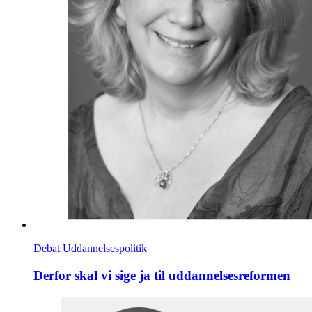
Debat
Uddannelsespolitik
Derfor skal vi sige ja til uddannelsesreformen