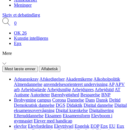
Meninger
Skriv et debatindlæg
0
OK 26
Kunstig intelligens
Epx
Mere
Mest læste emner
Alfabetisk
Adgangskrav
Afskedigelser
Akademikerne
Alkoholpolitik
Almendannelse
anvendelsesorienteret undervisning
AP
APV
arb
Arbejdsglæde
Arbejdsmiljø
Arbejdspres
Arbejdstid
AT
Autisme
Autoriteter
Bæredygtighed
Besparelse
BNP
Brobygning
campus
Corona
Dannelse
Dans
Dansk
Deltid
Demokratisk dannelse
DGS
Didaktik
Digital dannelse
Digital
eksamensovervågning
Digital krænkelse
Digitalisering
Efteruddannelse
Eksamen
Eksamensform
Elevboom i
gymnasiet
Elever med handicap
elevfor
Elevfordeling
Elevtrivsel
Engelsk
EOP
Epx
EU
Eux