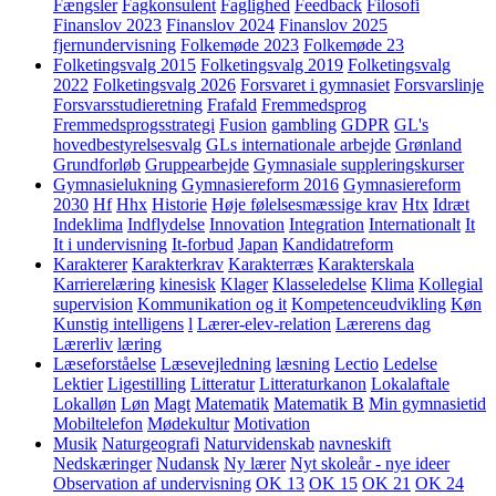
Fængsler
Fagkonsulent
Faglighed
Feedback
Filosofi
Finanslov 2023
Finanslov 2024
Finanslov 2025
fjernundervisning
Folkemøde 2023
Folkemøde 23
Folketingsvalg 2015
Folketingsvalg 2019
Folketingsvalg
2022
Folketingsvalg 2026
Forsvaret i gymnasiet
Forsvarslinje
Forsvarsstudieretning
Frafald
Fremmedsprog
Fremmedsprogsstrategi
Fusion
gambling
GDPR
GL's
hovedbestyrelsesvalg
GLs internationale arbejde
Grønland
Grundforløb
Gruppearbejde
Gymnasiale suppleringskurser
Gymnasielukning
Gymnasiereform 2016
Gymnasiereform
2030
Hf
Hhx
Historie
Høje følelsesmæssige krav
Htx
Idræt
Indeklima
Indflydelse
Innovation
Integration
Internationalt
It
It i undervisning
It-forbud
Japan
Kandidatreform
Karakterer
Karakterkrav
Karakterræs
Karakterskala
Karrierelæring
kinesisk
Klager
Klasseledelse
Klima
Kollegial
supervision
Kommunikation og it
Kompetenceudvikling
Køn
Kunstig intelligens
l
Lærer-elev-relation
Lærerens dag
Lærerliv
læring
Læseforståelse
Læsevejledning
læsning
Lectio
Ledelse
Lektier
Ligestilling
Litteratur
Litteraturkanon
Lokalaftale
Lokalløn
Løn
Magt
Matematik
Matematik B
Min gymnasietid
Mobiltelefon
Mødekultur
Motivation
Musik
Naturgeografi
Naturvidenskab
navneskift
Nedskæringer
Nudansk
Ny lærer
Nyt skoleår - nye ideer
Observation af undervisning
OK 13
OK 15
OK 21
OK 24