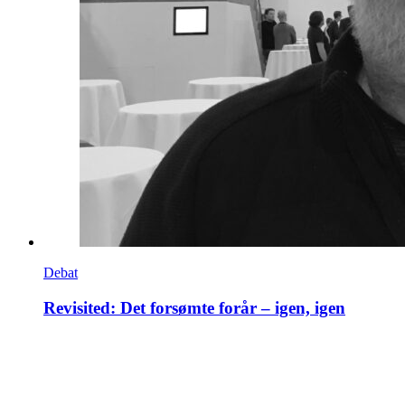
Debat
Revisited: Det forsømte forår – igen, igen