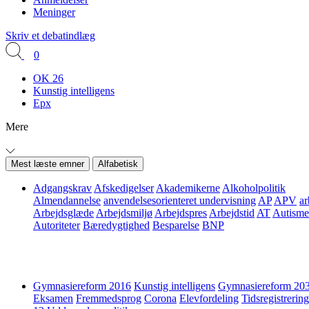
Meninger
Skriv et debatindlæg
0
OK 26
Kunstig intelligens
Epx
Mere
Mest læste emner
Alfabetisk
Adgangskrav
Afskedigelser
Akademikerne
Alkoholpolitik
Almendannelse
anvendelsesorienteret undervisning
AP
APV
ar
Arbejdsglæde
Arbejdsmiljø
Arbejdspres
Arbejdstid
AT
Autisme
Autoriteter
Bæredygtighed
Besparelse
BNP
Gymnasiereform 2016
Kunstig intelligens
Gymnasiereform 20
Eksamen
Fremmedsprog
Corona
Elevfordeling
Tidsregistrering