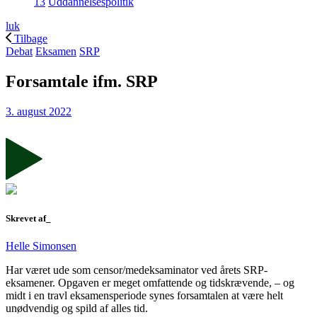
13
Uddannelsespolitik
luk
Tilbage
Debat
Eksamen
SRP
Forsamtale ifm. SRP
3. august 2022
Skrevet af_
Helle Simonsen
Har været ude som censor/medeksaminator ved årets SRP-
eksamener. Opgaven er meget omfattende og tidskrævende, – og
midt i en travl eksamensperiode synes forsamtalen at være helt
unødvendig og spild af alles tid.