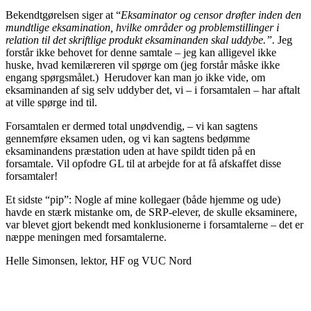
Bekendtgørelsen siger at “
Eksaminator og censor drøfter inden den
mundtlige eksamination, hvilke områder og problemstillinger i
relation til det skriftlige produkt eksaminanden skal uddybe.”.
Jeg
forstår ikke behovet for denne samtale – jeg kan alligevel ikke
huske, hvad kemilæreren vil spørge om (jeg forstår måske ikke
engang spørgsmålet.) Herudover kan man jo ikke vide, om
eksaminanden af sig selv uddyber det, vi – i forsamtalen – har aftalt
at ville spørge ind til.
Forsamtalen er dermed total unødvendig, – vi kan sagtens
gennemføre eksamen uden, og vi kan sagtens bedømme
eksaminandens præstation uden at have spildt tiden på en
forsamtale. Vil opfodre GL til at arbejde for at få afskaffet disse
forsamtaler!
Et sidste “pip”: Nogle af mine kollegaer (både hjemme og ude)
havde en stærk mistanke om, de SRP-elever, de skulle eksaminere,
var blevet gjort bekendt med konklusionerne i forsamtalerne – det er
næppe meningen med forsamtalerne.
Helle Simonsen, lektor, HF og VUC Nord