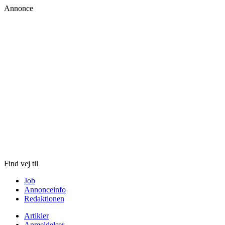
Annonce
Skip
to
content
Find vej til
Job
Annonceinfo
Redaktionen
Artikler
Anmeldelser