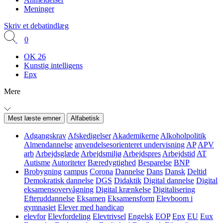
Meninger
Skriv et debatindlæg
0
OK 26
Kunstig intelligens
Epx
Mere
Mest læste emner
Alfabetisk
Adgangskrav
Afskedigelser
Akademikerne
Alkoholpolitik
Almendannelse
anvendelsesorienteret undervisning
AP
APV
arb
Arbejdsglæde
Arbejdsmiljø
Arbejdspres
Arbejdstid
AT
Autisme
Autoriteter
Bæredygtighed
Besparelse
BNP
Brobygning
campus
Corona
Dannelse
Dans
Dansk
Deltid
Demokratisk dannelse
DGS
Didaktik
Digital dannelse
Digital
eksamensovervågning
Digital krænkelse
Digitalisering
Efteruddannelse
Eksamen
Eksamensform
Elevboom i
gymnasiet
Elever med handicap
elevfor
Elevfordeling
Elevtrivsel
Engelsk
EOP
Epx
EU
Eux