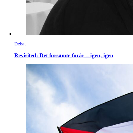
Debat
Revisited: Det forsømte forår – igen, igen