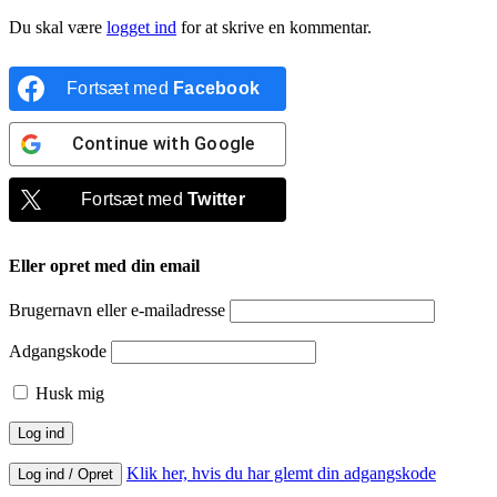
Du skal være
logget ind
for at skrive en kommentar.
Fortsæt med
Facebook
Continue with
Google
Fortsæt med
Twitter
Eller opret med din email
Brugernavn eller e-mailadresse
Adgangskode
Husk mig
Klik her, hvis du har glemt din adgangskode
Log ind / Opret