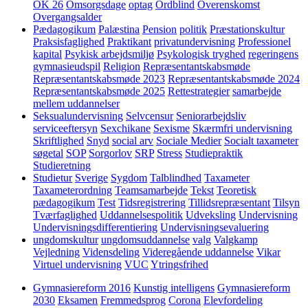
OK 26
Omsorgsdage
optag
Ordblind
Overenskomst
Overgangsalder
Pædagogikum
Palæstina
Pension
politik
Præstationskultur
Praksisfaglighed
Praktikant
privatundervisning
Professionel
kapital
Psykisk arbejdsmiljø
Psykologisk tryghed
regeringens
gymnasieudspil
Religion
Repræsentantskabsmøde
Repræsentantskabsmøde 2023
Repræsentantskabsmøde 2024
Repræsentantskabsmøde 2025
Rettestrategier
samarbejde
mellem uddannelser
Seksualundervisning
Selvcensur
Seniorarbejdsliv
serviceeftersyn
Sexchikane
Sexisme
Skærmfri undervisning
Skriftlighed
Snyd
social arv
Sociale Medier
Socialt taxameter
søgetal
SOP
Sorgorlov
SRP
Stress
Studiepraktik
Studieretning
Studietur
Sverige
Sygdom
Talblindhed
Taxameter
Taxameterordning
Teamsamarbejde
Tekst
Teoretisk
pædagogikum
Test
Tidsregistrering
Tillidsrepræsentant
Tilsyn
Tværfaglighed
Uddannelsespolitik
Udveksling
Undervisning
Undervisningsdifferentiering
Undervisningsevaluering
ungdomskultur
ungdomsuddannelse
valg
Valgkamp
Vejledning
Vidensdeling
Videregående uddannelse
Vikar
Virtuel undervisning
VUC
Ytringsfrihed
Gymnasiereform 2016
Kunstig intelligens
Gymnasiereform
2030
Eksamen
Fremmedsprog
Corona
Elevfordeling