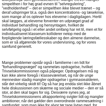
simpelthen i for høj grad evnen til ”selvregulering”,
”vedholdenhed” – det er simpelthen ikke blevet trænet – og
deraf udspringer bl.a. også den koncentrations- og læsekrise,
som mange af os oplever hos eleverne i dagligdagen. Hertil
skal lægges, at eleverne forventer en udpræget grad af
individuel behandling og hensyntagen, hvilket de
selvfølgelig også i et eller andet omfang har ret til, men et for
individualiseret klasserum kolliderer netop med de
forpligtende læringsfællesskaber og den almene dannelse,
som er så afgørende for vores undervisning, og for vores
samfund generelt.
Mange problemer opstår også i familierne i en lidt for
”forhandlingspræget” og rammeløs opdragelse, hvilket
Trivselskommissionen også påpeger. Opdragelsen må og
kan ikke alene foregå i klasseværelset, og når de unge
mennesker stadig mangler opdragelse i gymnasiealderen,
står det virkelig skidt til! Og så har jeg endda slet ikke åbnet
hele diskussionen om skærme og sociale medier – den er så
stor, at den skal tages for sig. Desværre synes jeg, at
Trivselskommissionens afrapportering svigter lidt og mangler
ambitioner, når det gælder den overordnede rammesætning i
samfundet, som man ikke for alvor tør tage livtag med, for