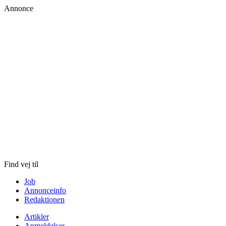
Annonce
Skip
to
content
Find vej til
Job
Annonceinfo
Redaktionen
Artikler
Anmeldelser