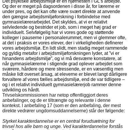
Det psykiske arbejdsmiljø er en hjørnesten i GL’s arbejde.
Og der er meget på dagsordenen i disse år, for lærerne er
under pres, og det kan ofte være svært direkte at anvende
den gængse arbejdsmiljøforskning i forbindelse med
gymnasielærerarbejdet. Det skyldes, at vi er relativt
selvledende og bestrider et job, som i meget høj grad er
individuelt. Selvfølgelig har vi vores gode og støttende
kolleger i pauserne i personalerummet, men vi glemmer ofte,
at det i praksis er vores elever, der i virkeligheden definerer
vores arbejdsmiljø. En lidt slidt, men stadig meget rammende
og gyldig metafor i arbejdsmiljøforskningen lyder, at ”vi er
hinandens arbejdsmiljø”, og vi må desværre konstatere, at
når gymnasielærerne i stigende grad oplever arbejdet som
sværere, hårdere og mere stressende, er en væsentlig men
måske lidt overset årsag, at eleverne er blevet langt dårligere
forvaltere af vores fælles arbejdsmiljø, end de var tidligere –
og i et relativt individuelt gymnasielærerjob rammer denne
udvikling os hårdt.
Trivselskommissionen har netop offentliggjort deres
anbefalinger, og de er tiltrængte og relevante i denne
kontekst. I anbefaling 17 (som er den anbefaling, der mest
direkte vedrører ungdomsuddannelserne) står der følgende:
Styrket karakterdannelse er en central forudsætning for
trivsel hos alle børn og unge. Ved karakterdannelse forstås