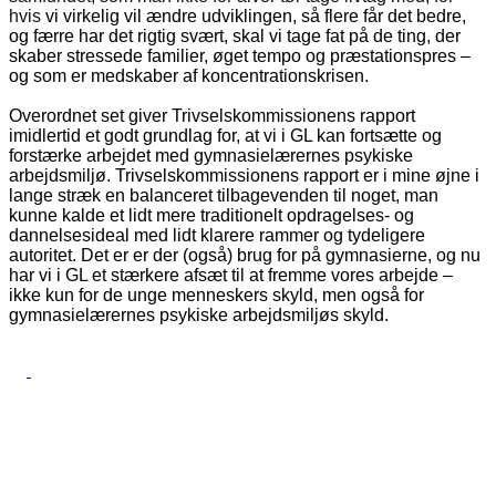
hvis
vi virkelig vil ændre udviklingen, så flere får det bedre,
og færre har det rigtig svært, skal vi tage fat på de ting, der
skaber stressede familier, øget tempo og præstationspres –
og som er medskaber af koncentrationskrisen.
Overordnet set giver Trivselskommissionens rapport
imidlertid et godt grundlag for, at vi i GL kan fortsætte og
forstærke arbejdet med gymnasielærernes psykiske
arbejdsmiljø. Trivselskommissionens rapport er i mine øjne i
lange stræk en balanceret tilbagevenden til noget, man
kunne kalde et lidt mere traditionelt opdragelses- og
dannelsesideal med lidt klarere rammer og tydeligere
autoritet. Det er er der (også) brug for på gymnasierne, og nu
har vi i GL et stærkere afsæt til at fremme vores arbejde –
ikke kun for de unge menneskers skyld, men også for
gymnasielærernes psykiske arbejdsmiljøs skyld.