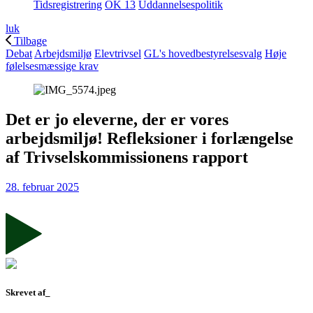
Tidsregistrering
OK 13
Uddannelsespolitik
luk
Tilbage
Debat
Arbejdsmiljø
Elevtrivsel
GL's hovedbestyrelsesvalg
Høje
følelsesmæssige krav
Det er jo eleverne, der er vores
arbejdsmiljø! Refleksioner i forlængelse
af Trivselskommissionens rapport
28. februar 2025
Skrevet af_