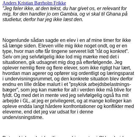
Anders Kristian Bærholm Frikke
”Jeg føler ikke, at den tekst, du har givet os, er relevant for
mig, for den handler jo om Gambia, og vi skal til Ghana på
studietur, derfor har jeg ikke læst den.
Nogenlunde sådan sagde en elev i en af mine timer for ikke
så længe siden. Eleven ville mig ikke noget ondt, og er en
type, hvor man ofte får tingene serveret lidt ”råt og konkret”.
Selv om jeg selvfølgelig ikke lod mig mærke med det i
situationen, gik udsagnet mig dog på efterfølgende. Jeg
oplever nemlig flere og flere elever, som ikke rigtigt har lært,
hvordan man agerer og opfører sig ordentligt og læringsparat
i undervisningsrummet, og den konkrete situation blev derfor
endnu en lille dråbe malurt i et ”psykisk arbejdsbelastnings-
bæger”, som jeg kan mærke for alt i verden ikke må blive for
fyldt. Og med det in mente ved jeg selvfølgelig også fra mit
arbejde i GL, at jeg er privilegeret, og at mange kolleger kan
opleve endda langt hårdere konfrontationer og konflikter med
eleverne, end det jeg var udsat for i denne
undervisningstime.