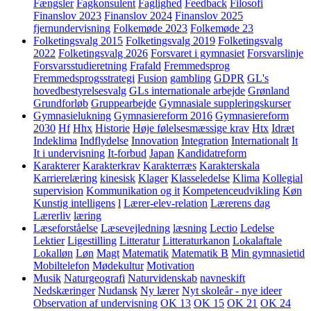
Fængsler
Fagkonsulent
Faglighed
Feedback
Filosofi
Finanslov 2023
Finanslov 2024
Finanslov 2025
fjernundervisning
Folkemøde 2023
Folkemøde 23
Folketingsvalg 2015
Folketingsvalg 2019
Folketingsvalg
2022
Folketingsvalg 2026
Forsvaret i gymnasiet
Forsvarslinje
Forsvarsstudieretning
Frafald
Fremmedsprog
Fremmedsprogsstrategi
Fusion
gambling
GDPR
GL's
hovedbestyrelsesvalg
GLs internationale arbejde
Grønland
Grundforløb
Gruppearbejde
Gymnasiale suppleringskurser
Gymnasielukning
Gymnasiereform 2016
Gymnasiereform
2030
Hf
Hhx
Historie
Høje følelsesmæssige krav
Htx
Idræt
Indeklima
Indflydelse
Innovation
Integration
Internationalt
It
It i undervisning
It-forbud
Japan
Kandidatreform
Karakterer
Karakterkrav
Karakterræs
Karakterskala
Karrierelæring
kinesisk
Klager
Klasseledelse
Klima
Kollegial
supervision
Kommunikation og it
Kompetenceudvikling
Køn
Kunstig intelligens
l
Lærer-elev-relation
Lærerens dag
Lærerliv
læring
Læseforståelse
Læsevejledning
læsning
Lectio
Ledelse
Lektier
Ligestilling
Litteratur
Litteraturkanon
Lokalaftale
Lokalløn
Løn
Magt
Matematik
Matematik B
Min gymnasietid
Mobiltelefon
Mødekultur
Motivation
Musik
Naturgeografi
Naturvidenskab
navneskift
Nedskæringer
Nudansk
Ny lærer
Nyt skoleår - nye ideer
Observation af undervisning
OK 13
OK 15
OK 21
OK 24