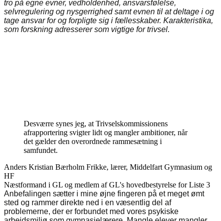
tro på egne evner, vedholdenhed, ansvarsfølelse,
selvregulering og nysgerrighed samt evnen til at deltage i og
tage ansvar for og forpligte sig i fællesskaber. Karakteristika,
som forskning adresserer som vigtige for trivsel.
Desværre synes jeg, at Trivselskommissionens
afrapportering svigter lidt og mangler ambitioner, når
det gælder den overordnede rammesætning i
samfundet.
Anders Kristian Bærholm Frikke, lærer, Middelfart Gymnasium og
HF
Næstformand i GL og medlem af GL's hovedbestyrelse for Liste 3
Anbefalingen sætter i mine øjne fingeren på et meget ømt
sted og rammer direkte ned i en væsentlig del af
problemerne, der er forbundet med vores psykiske
arbejdsmiljø som gymnasielærere. Mangle elever mangler