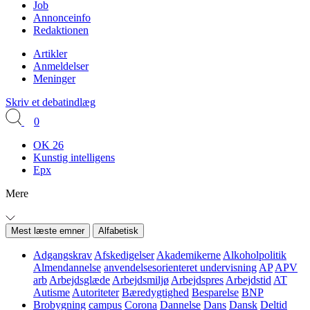
Job
Annonceinfo
Redaktionen
Artikler
Anmeldelser
Meninger
Skriv et debatindlæg
0
OK 26
Kunstig intelligens
Epx
Mere
Mest læste emner
Alfabetisk
Adgangskrav
Afskedigelser
Akademikerne
Alkoholpolitik
Almendannelse
anvendelsesorienteret undervisning
AP
APV
arb
Arbejdsglæde
Arbejdsmiljø
Arbejdspres
Arbejdstid
AT
Autisme
Autoriteter
Bæredygtighed
Besparelse
BNP
Brobygning
campus
Corona
Dannelse
Dans
Dansk
Deltid