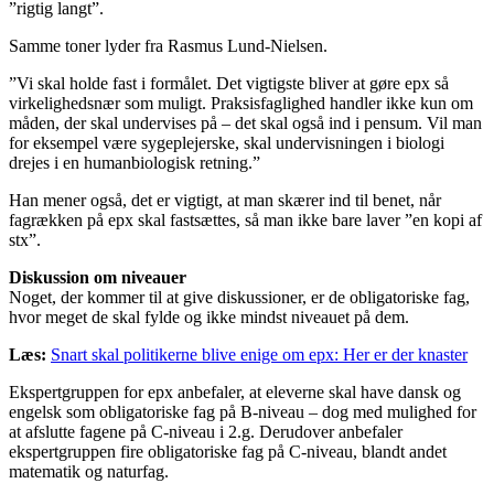
”rigtig langt”.
Samme toner lyder fra Rasmus Lund-Nielsen.
”Vi skal holde fast i formålet. Det vigtigste bliver at gøre epx så
virkelighedsnær som muligt. Praksisfaglighed handler ikke kun om
måden, der skal undervises på – det skal også ind i pensum. Vil man
for eksempel være sygeplejerske, skal undervisningen i biologi
drejes i en humanbiologisk retning.”
Han mener også, det er vigtigt, at man skærer ind til benet, når
fagrækken på epx skal fastsættes, så man ikke bare laver ”en kopi af
stx”.
Diskussion om niveauer
Noget, der kommer til at give diskussioner, er de obligatoriske fag,
hvor meget de skal fylde og ikke mindst niveauet på dem.
Læs:
Snart skal politikerne blive enige om epx: Her er der knaster
Ekspertgruppen for epx anbefaler, at eleverne skal have dansk og
engelsk som obligatoriske fag på B-niveau – dog med mulighed for
at afslutte fagene på C-niveau i 2.g. Derudover anbefaler
ekspertgruppen fire obligatoriske fag på C-niveau, blandt andet
matematik og naturfag.