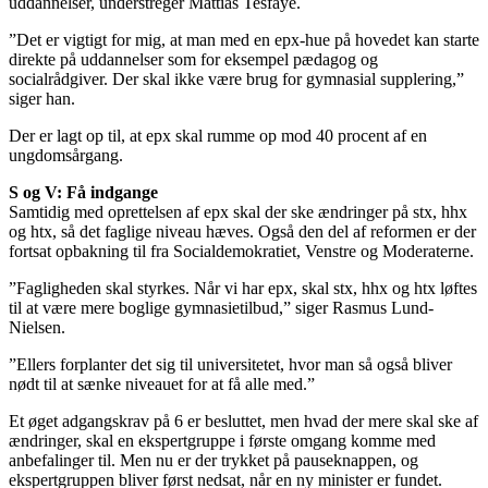
uddannelser, understreger Mattias Tesfaye.
”Det er vigtigt for mig, at man med en epx-hue på hovedet kan starte
direkte på uddannelser som for eksempel pædagog og
socialrådgiver. Der skal ikke være brug for gymnasial supplering,”
siger han.
Der er lagt op til, at epx skal rumme op mod 40 procent af en
ungdomsårgang.
S og V: Få indgange
Samtidig med oprettelsen af epx skal der ske ændringer på stx, hhx
og htx, så det faglige niveau hæves. Også den del af reformen er der
fortsat opbakning til fra Socialdemokratiet, Venstre og Moderaterne.
”Fagligheden skal styrkes. Når vi har epx, skal stx, hhx og htx løftes
til at være mere boglige gymnasietilbud,” siger Rasmus Lund-
Nielsen.
”Ellers forplanter det sig til universitetet, hvor man så også bliver
nødt til at sænke niveauet for at få alle med.”
Et øget adgangskrav på 6 er besluttet, men hvad der mere skal ske af
ændringer, skal en ekspertgruppe i første omgang komme med
anbefalinger til. Men nu er der trykket på pauseknappen, og
ekspertgruppen bliver først nedsat, når en ny minister er fundet.