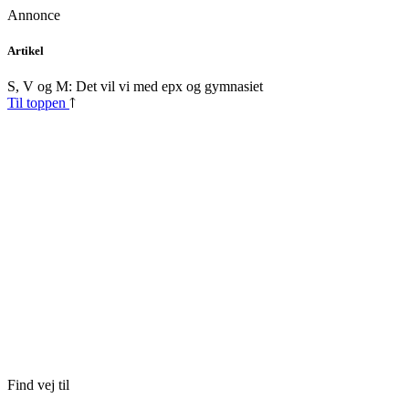
Annonce
Skip
Artikel
to
content
S, V og M: Det vil vi med epx og gymnasiet
Til toppen
Find vej til