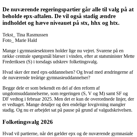
De nuværende regeringspartier går alle til valg på at
beholde epx-aftalen. De vil også stadig ændre
indholdet og hæve niveauet på stx, hhx og htx.
Tekst_
Tina Rasmussen
Foto_
Marie Hald
Mange i gymnasiesektoren holder lige nu vejret. Svarene på en
række centrale spørgsmål blæser i vinden, efter at statsminister Mette
Frederiksen (S) i torsdags udskrev folketingsvalg.
Hvad sker der med epx-uddannelsen? Og hvad med ændringerne af
de nuværende treårige gymnasieuddannelser?
Begge dele er som bekendt en del af den reform af
ungdomsuddannelserne, som regeringen (S, V og M) samt SF og
DF vedtog i februar 2025. Men det er kun de overordnede linjer, der
er vedtaget. Mange detaljer og den endelige lovgivning mangler
stadig. Og nu er arbejdet sat på pause på grund af valgudskrivelsen.
Folketingsvalg 2026
Hvad vil partierne, når det gælder epx og de nuværende gymnasiale