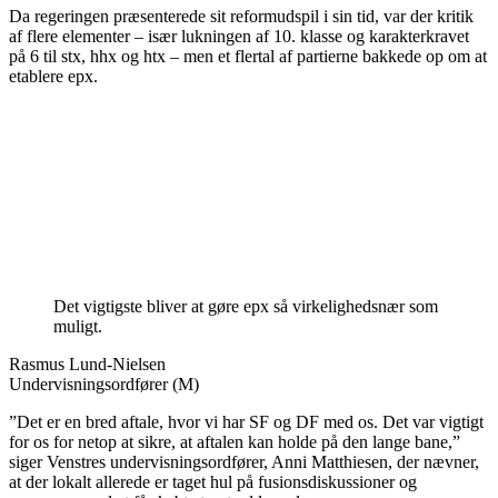
Da regeringen præsenterede sit reformudspil i sin tid, var der kritik
af flere elementer – især lukningen af 10. klasse og karakterkravet
på 6 til stx, hhx og htx – men et flertal af partierne bakkede op om at
etablere epx.
Det vigtigste bliver at gøre epx så virkelighedsnær som
muligt.
Rasmus Lund-Nielsen
Undervisningsordfører (M)
”Det er en bred aftale, hvor vi har SF og DF med os. Det var vigtigt
for os for netop at sikre, at aftalen kan holde på den lange bane,”
siger Venstres undervisningsordfører, Anni Matthiesen, der nævner,
at der lokalt allerede er taget hul på fusionsdiskussioner og