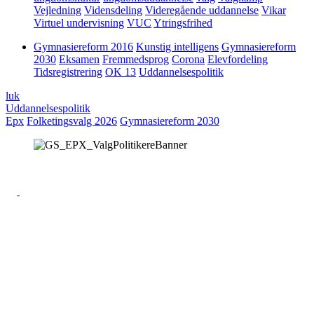
Vejledning
Vidensdeling
Videregående uddannelse
Vikar
Virtuel undervisning
VUC
Ytringsfrihed
Gymnasiereform 2016
Kunstig intelligens
Gymnasiereform
2030
Eksamen
Fremmedsprog
Corona
Elevfordeling
Tidsregistrering
OK 13
Uddannelsespolitik
luk
Uddannelsespolitik
Epx
Folketingsvalg 2026
Gymnasiereform 2030