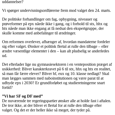
uddannelser?
Vi spørger undervisningsordførerne frem mod valget den 24. marts.
De politiske forhandlinger om fag, opbygning, niveauer og
prøveformer på epx nåede ikke i gang, og i forhold til stx, hhx og
htx nåede man ikke engang at få nedsat den ekspertgruppe, der
skulle komme med anbefalinger til ændringer.
Om reformen overlever, afhænger af, hvordan mandaterne fordeler
sig efter valget. Ønsker et politisk flertal at rulle den tilbage – eller
ændre væsentlige elementer i den – kan alt pludselig se anderledes
ud.
Det efterlader lige nu gymnasiesektoren i en venteposition præget af
usikkerhed: Bliver karakterkravet på 6 til stx, hhx og htx en realitet,
så man får færre elever? Bliver hf, eux og 10. klasse nedlagt? Skal
man lægges sammen med naboinstitutionen og være parat til at
udbyde epx i 2030? Er grundforløbet og studieretningerne snart
fortid?
”Vi har SF og DF med”
De nuværende tre regeringspartier ønsker alle at holde fast i aftalen.
De tror ikke, at der bliver et flertal for at rulle den tilbage efter
valget. Og det er der heller ikke så meget, der tyder på.