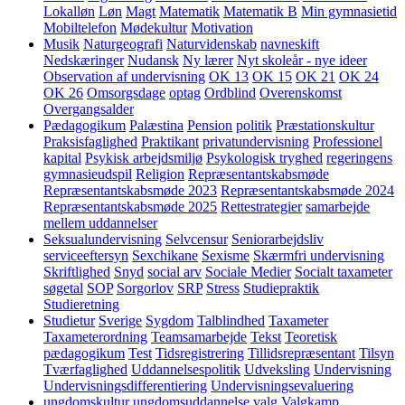
Lokalløn
Løn
Magt
Matematik
Matematik B
Min gymnasietid
Mobiltelefon
Mødekultur
Motivation
Musik
Naturgeografi
Naturvidenskab
navneskift
Nedskæringer
Nudansk
Ny lærer
Nyt skoleår - nye ideer
Observation af undervisning
OK 13
OK 15
OK 21
OK 24
OK 26
Omsorgsdage
optag
Ordblind
Overenskomst
Overgangsalder
Pædagogikum
Palæstina
Pension
politik
Præstationskultur
Praksisfaglighed
Praktikant
privatundervisning
Professionel
kapital
Psykisk arbejdsmiljø
Psykologisk tryghed
regeringens
gymnasieudspil
Religion
Repræsentantskabsmøde
Repræsentantskabsmøde 2023
Repræsentantskabsmøde 2024
Repræsentantskabsmøde 2025
Rettestrategier
samarbejde
mellem uddannelser
Seksualundervisning
Selvcensur
Seniorarbejdsliv
serviceeftersyn
Sexchikane
Sexisme
Skærmfri undervisning
Skriftlighed
Snyd
social arv
Sociale Medier
Socialt taxameter
søgetal
SOP
Sorgorlov
SRP
Stress
Studiepraktik
Studieretning
Studietur
Sverige
Sygdom
Talblindhed
Taxameter
Taxameterordning
Teamsamarbejde
Tekst
Teoretisk
pædagogikum
Test
Tidsregistrering
Tillidsrepræsentant
Tilsyn
Tværfaglighed
Uddannelsespolitik
Udveksling
Undervisning
Undervisningsdifferentiering
Undervisningsevaluering
ungdomskultur
ungdomsuddannelse
valg
Valgkamp