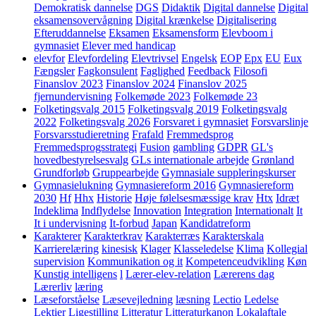
Demokratisk dannelse
DGS
Didaktik
Digital dannelse
Digital
eksamensovervågning
Digital krænkelse
Digitalisering
Efteruddannelse
Eksamen
Eksamensform
Elevboom i
gymnasiet
Elever med handicap
elevfor
Elevfordeling
Elevtrivsel
Engelsk
EOP
Epx
EU
Eux
Fængsler
Fagkonsulent
Faglighed
Feedback
Filosofi
Finanslov 2023
Finanslov 2024
Finanslov 2025
fjernundervisning
Folkemøde 2023
Folkemøde 23
Folketingsvalg 2015
Folketingsvalg 2019
Folketingsvalg
2022
Folketingsvalg 2026
Forsvaret i gymnasiet
Forsvarslinje
Forsvarsstudieretning
Frafald
Fremmedsprog
Fremmedsprogsstrategi
Fusion
gambling
GDPR
GL's
hovedbestyrelsesvalg
GLs internationale arbejde
Grønland
Grundforløb
Gruppearbejde
Gymnasiale suppleringskurser
Gymnasielukning
Gymnasiereform 2016
Gymnasiereform
2030
Hf
Hhx
Historie
Høje følelsesmæssige krav
Htx
Idræt
Indeklima
Indflydelse
Innovation
Integration
Internationalt
It
It i undervisning
It-forbud
Japan
Kandidatreform
Karakterer
Karakterkrav
Karakterræs
Karakterskala
Karrierelæring
kinesisk
Klager
Klasseledelse
Klima
Kollegial
supervision
Kommunikation og it
Kompetenceudvikling
Køn
Kunstig intelligens
l
Lærer-elev-relation
Lærerens dag
Lærerliv
læring
Læseforståelse
Læsevejledning
læsning
Lectio
Ledelse
Lektier
Ligestilling
Litteratur
Litteraturkanon
Lokalaftale