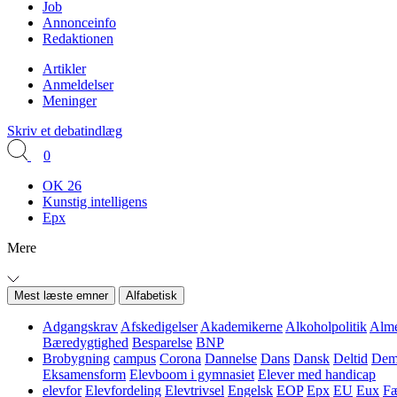
Job
Annonceinfo
Redaktionen
Artikler
Anmeldelser
Meninger
Skriv et debatindlæg
0
OK 26
Kunstig intelligens
Epx
Mere
Mest læste emner
Alfabetisk
Adgangskrav
Afskedigelser
Akademikerne
Alkoholpolitik
Alme
Bæredygtighed
Besparelse
BNP
Brobygning
campus
Corona
Dannelse
Dans
Dansk
Deltid
Demo
Eksamensform
Elevboom i gymnasiet
Elever med handicap
elevfor
Elevfordeling
Elevtrivsel
Engelsk
EOP
Epx
EU
Eux
Fæ