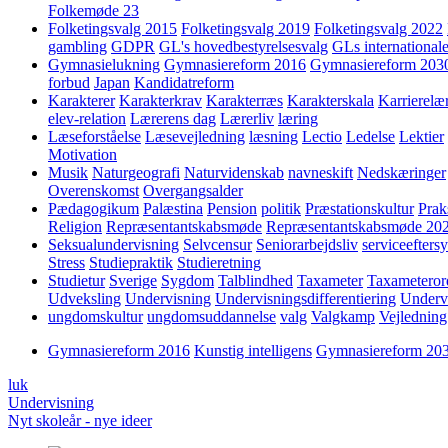
Folkemøde 23
Folketingsvalg 2015
Folketingsvalg 2019
Folketingsvalg 2022
gambling
GDPR
GL's hovedbestyrelsesvalg
GLs internationale
Gymnasielukning
Gymnasiereform 2016
Gymnasiereform 203
forbud
Japan
Kandidatreform
Karakterer
Karakterkrav
Karakterræs
Karakterskala
Karrierelæ
elev-relation
Lærerens dag
Lærerliv
læring
Læseforståelse
Læsevejledning
læsning
Lectio
Ledelse
Lektier
Motivation
Musik
Naturgeografi
Naturvidenskab
navneskift
Nedskæringer
Overenskomst
Overgangsalder
Pædagogikum
Palæstina
Pension
politik
Præstationskultur
Prak
Religion
Repræsentantskabsmøde
Repræsentantskabsmøde 20
Seksualundervisning
Selvcensur
Seniorarbejdsliv
serviceefters
Stress
Studiepraktik
Studieretning
Studietur
Sverige
Sygdom
Talblindhed
Taxameter
Taxameteror
Udveksling
Undervisning
Undervisningsdifferentiering
Underv
ungdomskultur
ungdomsuddannelse
valg
Valgkamp
Vejledning
Gymnasiereform 2016
Kunstig intelligens
Gymnasiereform 20
luk
Undervisning
Nyt skoleår - nye ideer