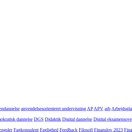
ndannelse
anvendelsesorienteret undervisning
AP
APV
arb
Arbejdsgl
kratisk dannelse
DGS
Didaktik
Digital dannelse
Digital eksamensov
ngsler
Fagkonsulent
Faglighed
Feedback
Filosofi
Finanslov 2023
Fin