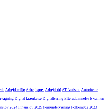
æde
Arbejdsmiljø
Arbejdspres
Arbejdstid
AT
Autisme
Autoriteter
ervågning
Digital krænkelse
Digitalisering
Efteruddannelse
Eksamen
anslov 2024
Finanslov 2025
fjernundervisning
Folkemøde 2023