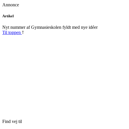
Annonce
Skip
Artikel
to
content
Nyt nummer af Gymnasieskolen fyldt med nye idéer
Til toppen
Find vej til