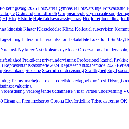
Folketingsvalg 2026
Forsvaret i gymnasiet
Forsvarslinje
Forsvarsstudie
 arbejde
Grønland
Grundforløb
Gruppearbejde
Gymnasiale supplering
0
Hf
Hhx
Historie
Høje følelsesmæssige krav
Htx
Idræt
Indeklima
Indf
ring
kinesisk
Klager
Klasseledelse
Klima
Kollegial supervision
Kommuni
Ligestilling
Litteratur
Litteraturkanon
Lokalaftale
Lokalløn
Løn
Magt
Nudansk
Ny lærer
Nyt skoleår - nye ideer
Observation af undervisnin
sisfaglighed
Praktikant
privatundervisning
Professionel kapital
Psykisk 
23
Repræsentantskabsmøde 2024
Repræsentantskabsmøde 2025
Rettest
yn
Sexchikane
Sexisme
Skærmfri undervisning
Skriftlighed
Snyd
social
dning
Teamsamarbejde
Tekst
Teoretisk pædagogikum
Test
Tidsregistre
isningsevaluering
Vidensdeling
Videregående uddannelse
Vikar
Virtuel undervisning
V
30
Eksamen
Fremmedsprog
Corona
Elevfordeling
Tidsregistrering
OK 