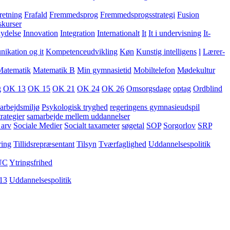
retning
Frafald
Fremmedsprog
Fremmedsprogsstrategi
Fusion
skurser
lydelse
Innovation
Integration
Internationalt
It
It i undervisning
It-
kation og it
Kompetenceudvikling
Køn
Kunstig intelligens
l
Lærer-
Matematik
Matematik B
Min gymnasietid
Mobiltelefon
Mødekultur
g
OK 13
OK 15
OK 21
OK 24
OK 26
Omsorgsdage
optag
Ordblind
arbejdsmiljø
Psykologisk tryghed
regeringens gymnasieudspil
rategier
samarbejde mellem uddannelser
 arv
Sociale Medier
Socialt taxameter
søgetal
SOP
Sorgorlov
SRP
ring
Tillidsrepræsentant
Tilsyn
Tværfaglighed
Uddannelsespolitik
UC
Ytringsfrihed
13
Uddannelsespolitik