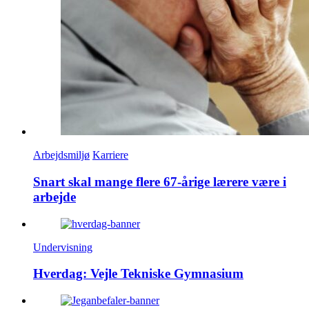
Arbejdsmiljø
Karriere
Snart skal mange flere 67-årige lærere være i
arbejde
Undervisning
Hverdag: Vejle Tekniske Gymnasium