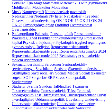
Lokalløn
Løn
Magt
Matematik
Matematik B
Min gymnasietid
Mobiltelefon
Mødekultur
Motivation
Musik
Naturgeografi
Naturvidenskab
navneskift
Nedskæringer
Nudansk
Ny lærer
Nyt skoleår - nye ideer
Observation af undervisning
OK 13
OK 15
OK 21
OK 24
OK 26
Omsorgsdage
optag
Ordblind
Overenskomst
Overgangsalder
Pædagogikum
Palæstina
Pension
politik
Præstationskultur
Praksisfaglighed
Praktikant
privatundervisning
Professionel
kapital
Psykisk arbejdsmiljø
Psykologisk tryghed
regeringens
gymnasieudspil
Religion
Repræsentantskabsmøde
Repræsentantskabsmøde 2023
Repræsentantskabsmøde 2024
Repræsentantskabsmøde 2025
Rettestrategier
samarbejde
mellem uddannelser
Seksualundervisning
Selvcensur
Seniorarbejdsliv
serviceeftersyn
Sexchikane
Sexisme
Skærmfri undervisning
Skriftlighed
Snyd
social arv
Sociale Medier
Socialt taxameter
søgetal
SOP
Sorgorlov
SRP
Stress
Studiepraktik
Studieretning
Studietur
Sverige
Sygdom
Talblindhed
Taxameter
Taxameterordning
Teamsamarbejde
Tekst
Teoretisk
pædagogikum
Test
Tidsregistrering
Tillidsrepræsentant
Tilsyn
Tværfaglighed
Uddannelsespolitik
Udveksling
Undervisning
Undervisningsdifferentiering
Undervisningsevaluering
ungdomskultur
ungdomsuddannelse
valg
Valgkamp