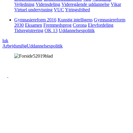
Vejledning
Vidensdeling
Videregående uddannelse
Vikar
Virtuel undervisning
VUC
Ytringsfrihed
Gymnasiereform 2016
Kunstig intelligens
Gymnasiereform
2030
Eksamen
Fremmedsprog
Corona
Elevfordeling
Tidsregistrering
OK 13
Uddannelsespolitik
luk
Arbejdsmiljø
Uddannelsespolitik