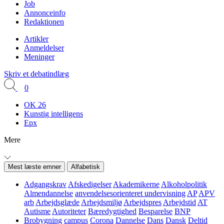
Job
Annonceinfo
Redaktionen
Artikler
Anmeldelser
Meninger
Skriv et debatindlæg
0
OK 26
Kunstig intelligens
Epx
Mere
Mest læste emner
Alfabetisk
Adgangskrav
Afskedigelser
Akademikerne
Alkoholpolitik
Almendannelse
anvendelsesorienteret undervisning
AP
APV
arb
Arbejdsglæde
Arbejdsmiljø
Arbejdspres
Arbejdstid
AT
Autisme
Autoriteter
Bæredygtighed
Besparelse
BNP
Brobygning
campus
Corona
Dannelse
Dans
Dansk
Deltid