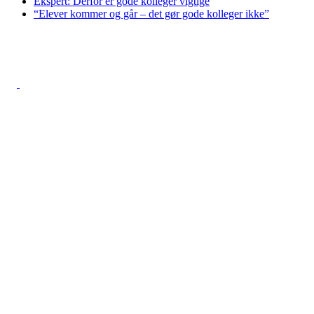
Ekspert: Derfor er gode kolleger vigtige
“Elever kommer og går – det gør gode kolleger ikke”