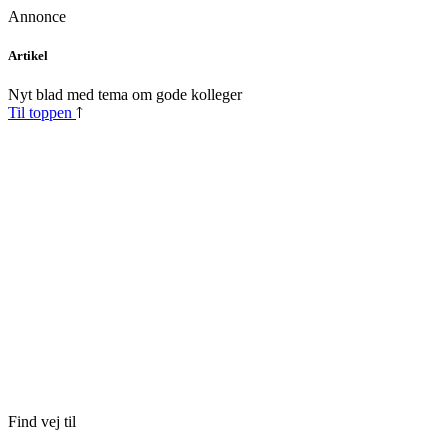
Annonce
Skip
Artikel
to
content
Nyt blad med tema om gode kolleger
Til toppen
Find vej til