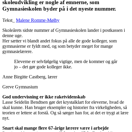
skoleudvikling er nogle af emnerne, som
Gymnasieskolen byder på i det nyeste nummer.
Tekst_
Malene Romme-Mølby
Skoleårets sidste nummer af Gymnasieskolen lander i postkassen i
denne uge.
Her sætter vi blandt andet fokus på alle de gode kolleger, som
gymnasierne er fyldt med, og som betyder meget for mange
gymnasielærere.
Eleverne er selvfølgelig vigtige, men de kommer og går
jo – det gør gode kolleger ikke.
Anne ­Birgitte Castberg, lærer
Greve Gymnasium
God undervisning er ikke raket­videnskab
Lasse Seidelin Bendtsen gør det krystalklart for eleverne, hvad de
skal kunne. Han bruger eksempler og historier fra virkeligheden, så
teorien er lettere at forstå. Og så sørger han for, at det er trygt at lære
nyt.
Snart skal mange flere 67-årige lærere være i arbejde