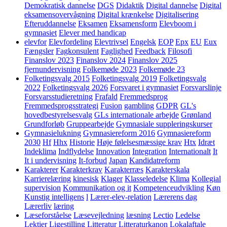
Demokratisk dannelse
DGS
Didaktik
Digital dannelse
Digital
eksamensovervågning
Digital krænkelse
Digitalisering
Efteruddannelse
Eksamen
Eksamensform
Elevboom i
gymnasiet
Elever med handicap
elevfor
Elevfordeling
Elevtrivsel
Engelsk
EOP
Epx
EU
Eux
Fængsler
Fagkonsulent
Faglighed
Feedback
Filosofi
Finanslov 2023
Finanslov 2024
Finanslov 2025
fjernundervisning
Folkemøde 2023
Folkemøde 23
Folketingsvalg 2015
Folketingsvalg 2019
Folketingsvalg
2022
Folketingsvalg 2026
Forsvaret i gymnasiet
Forsvarslinje
Forsvarsstudieretning
Frafald
Fremmedsprog
Fremmedsprogsstrategi
Fusion
gambling
GDPR
GL's
hovedbestyrelsesvalg
GLs internationale arbejde
Grønland
Grundforløb
Gruppearbejde
Gymnasiale suppleringskurser
Gymnasielukning
Gymnasiereform 2016
Gymnasiereform
2030
Hf
Hhx
Historie
Høje følelsesmæssige krav
Htx
Idræt
Indeklima
Indflydelse
Innovation
Integration
Internationalt
It
It i undervisning
It-forbud
Japan
Kandidatreform
Karakterer
Karakterkrav
Karakterræs
Karakterskala
Karrierelæring
kinesisk
Klager
Klasseledelse
Klima
Kollegial
supervision
Kommunikation og it
Kompetenceudvikling
Køn
Kunstig intelligens
l
Lærer-elev-relation
Lærerens dag
Lærerliv
læring
Læseforståelse
Læsevejledning
læsning
Lectio
Ledelse
Lektier
Ligestilling
Litteratur
Litteraturkanon
Lokalaftale