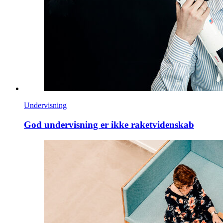
Undervisning
God undervisning er ikke raket­videnskab