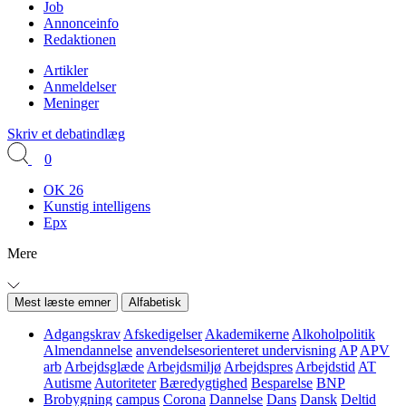
Job
Annonceinfo
Redaktionen
Artikler
Anmeldelser
Meninger
Skriv et debatindlæg
0
OK 26
Kunstig intelligens
Epx
Mere
Mest læste emner
Alfabetisk
Adgangskrav
Afskedigelser
Akademikerne
Alkoholpolitik
Almendannelse
anvendelsesorienteret undervisning
AP
APV
arb
Arbejdsglæde
Arbejdsmiljø
Arbejdspres
Arbejdstid
AT
Autisme
Autoriteter
Bæredygtighed
Besparelse
BNP
Brobygning
campus
Corona
Dannelse
Dans
Dansk
Deltid