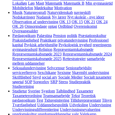
Lokalløn
Løn
Magt
Matematik
Matematik B
Min gymnasietid
Mobiltelefon
Mødekultur
Motivation
Musik
Naturgeografi
Naturvidenskab
navneskift
Nedskæringer
Nudansk
Ny lærer
Nyt skoleår - nye ideer
Observation af undervisning
OK 13
OK 15
OK 21
OK 24
OK 26
Omsorgsdage
optag
Ordblind
Overenskomst
Overgangsalder
Pædagogikum
Palæstina
Pension
politik
Præstationskultur
Praksisfaglighed
Praktikant
privatundervisning
Professionel
kapital
Psykisk arbejdsmiljø
Psykologisk tryghed
regeringens
gymnasieudspil
Religion
Repræsentantskabsmøde
Repræsentantskabsmøde 2023
Repræsentantskabsmøde 2024
Repræsentantskabsmøde 2025
Rettestrategier
samarbejde
mellem uddannelser
Seksualundervisning
Selvcensur
Seniorarbejdsliv
serviceeftersyn
Sexchikane
Sexisme
Skærmfri undervisning
Skriftlighed
Snyd
social arv
Sociale Medier
Socialt taxameter
søgetal
SOP
Sorgorlov
SRP
Stress
Studiepraktik
Studieretning
Studietur
Sverige
Sygdom
Talblindhed
Taxameter
Taxameterordning
Teamsamarbejde
Tekst
Teoretisk
pædagogikum
Test
Tidsregistrering
Tillidsrepræsentant
Tilsyn
Tværfaglighed
Uddannelsespolitik
Udveksling
Undervisning
Undervisningsdifferentiering
Undervisningsevaluering
ungdomskultur
ungdomsuddannelse
valg
Valgkamp