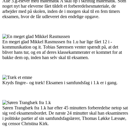
Alle 3.g-elever med matematik A skal op i skriftlig matematik. Som
noget nyt har eleverne fået tildelt et forberedelsesmateriale, de
arbejder med på skolen, inden de i morgen skal til en fem timers
eksamen, hvor de får udleveret den endelige opgave.
En meget glad Mikkel Rasmussen fra 1.u har lige fået 12 i ­
kommunikation og it. Tobias Sørensen venter spændt på, at det
bliver hans tur, og en af deres klasse­kammerater er kommet for at
bakke dem op, inden han selv skal til eksamen.
Kryds fingre– og træk! Eksamen i samfundsfag i 1.k er i gang.
Søren Trangbæk fra 1.k har efter 45 minutters forberedelse netop sat
sig ved eksamensbordet. De næste 24 minutter skal han eksamineres
i politiske partier af sin samfundsfagslærer, Thomas Løkke Læssøe,
og censor Christina Kirk.