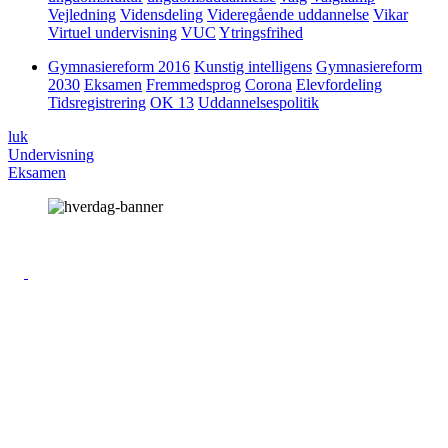
Vejledning
Vidensdeling
Videregående uddannelse
Vikar
Virtuel undervisning
VUC
Ytringsfrihed
Gymnasiereform 2016
Kunstig intelligens
Gymnasiereform
2030
Eksamen
Fremmedsprog
Corona
Elevfordeling
Tidsregistrering
OK 13
Uddannelsespolitik
luk
Undervisning
Eksamen