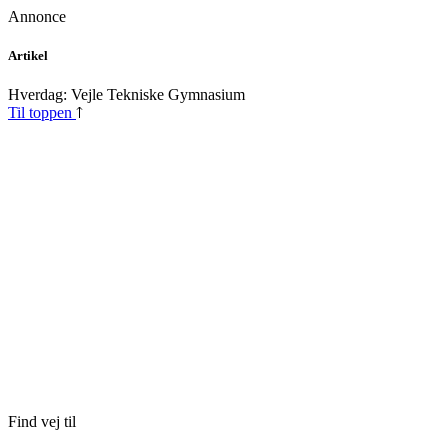
Annonce
Skip
Artikel
to
content
Hverdag: Vejle Tekniske Gymnasium
Til toppen
Find vej til