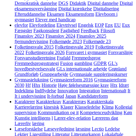
Demokratisk dannelse
DGS
Didaktik
Digital dannelse
Digital
eksamensovervågning
Digital krænkelse
Digitalisering
Efteruddannelse
Eksamen
Eksamensform
Elevboom i
gymnasiet
Elever med handicap
elevfor
Elevfordeling
Elevtrivsel
Engelsk
EOP
Epx
EU
Eux
Fængsler
Fagkonsulent
Faglighed
Feedback
Filosofi
Finanslov 2023
Finanslov 2024
Finanslov 2025
fjernundervisning
Folkemøde 2023
Folkemøde 23
Folketingsvalg 2015
Folketingsvalg 2019
Folketingsvalg
2022
Folketingsvalg 2026
Forsvaret i gymnasiet
Forsvarslinje
Forsvarsstudieretning
Frafald
Fremmedsprog
Fremmedsprogsstrategi
Fusion
gambling
GDPR
GL's
hovedbestyrelsesvalg
GLs internationale arbejde
Grønland
Grundforløb
Gruppearbejde
Gymnasiale suppleringskurser
Gymnasielukning
Gymnasiereform 2016
Gymnasiereform
2030
Hf
Hhx
Historie
Høje følelsesmæssige krav
Htx
Idræt
Indeklima
Indflydelse
Innovation
Integration
Internationalt
It
It i undervisning
It-forbud
Japan
Kandidatreform
Karakterer
Karakterkrav
Karakterræs
Karakterskala
Karrierelæring
kinesisk
Klager
Klasseledelse
Klima
Kollegial
supervision
Kommunikation og it
Kompetenceudvikling
Køn
Kunstig intelligens
l
Lærer-elev-relation
Lærerens dag
Lærerliv
læring
Læseforståelse
Læsevejledning
læsning
Lectio
Ledelse
Lektier
Ligestilling
Litteratur
Litteraturkanon
Lokalaftale