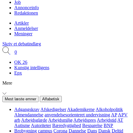
Job
Annonceinfo
Redaktionen
Artikler
Anmeldelser
Meninger
Skriv et debatindlæg
0
OK 26
Kunstig intelligens
Epx
Mere
Mest læste emner
Alfabetisk
Adgangskrav
Afskedigelser
Akademikerne
Alkoholpolitik
Almendannelse
anvendelsesorienteret undervisning
AP
APV
arb
Arbejdsglæde
Arbejdsmiljø
Arbejdspres
Arbejdstid
AT
Autisme
Autoriteter
Bæredygtighed
Besparelse
BNP
Brobygning
campus
Corona
Dannelse
Dans
Dansk
Deltid