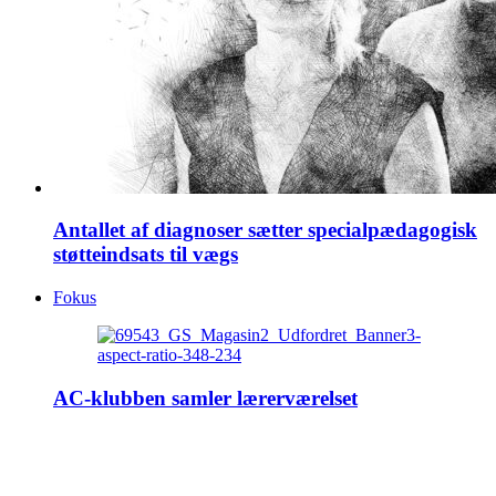
Antallet af diagnoser sætter specialpædagogisk
støtteindsats til vægs
Fokus
AC-klubben samler lærerværelset