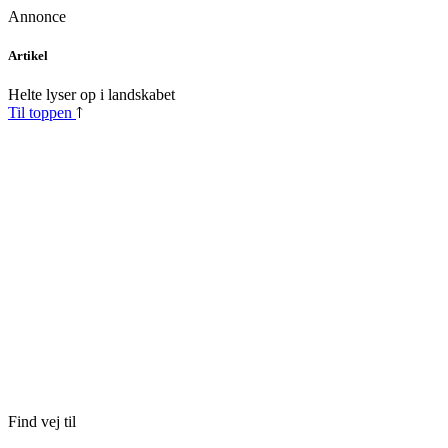
Annonce
Skip
Artikel
to
content
Helte lyser op i landskabet
Til toppen
Find vej til