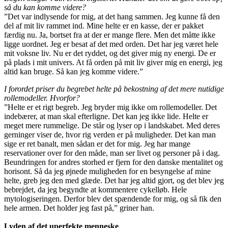
så du kan komme videre?
”Det var indlysende for mig, at det hang sammen. Jeg kunne få den
del af mit liv rammet ind. Mine helte er en kasse, der er pakket
færdig nu. Ja, bortset fra at der er mange flere. Men det måtte ikke
ligge uordnet. Jeg er besat af det med orden. Det har jeg været hele
mit voksne liv. Nu er det ryddet, og det giver mig ny energi. De er
på plads i mit univers. At få orden på mit liv giver mig en energi, jeg
altid kan bruge. Så kan jeg komme videre.”
I forordet priser du begrebet helte på bekostning af det mere nutidige
rollemodeller. Hvorfor?
”Helte er et rigt begreb. Jeg bryder mig ikke om rollemodeller. Det
indebærer, at man skal efterligne. Det kan jeg ikke lide. Helte er
meget mere rummelige. De står og lyser op i landskabet. Med deres
gerninger viser de, hvor rig verden er på muligheder. Det kan man
sige er ret banalt, men sådan er det for mig. Jeg har mange
reservationer over for den måde, man ser livet og personer på i dag.
Beundringen for andres storhed er fjern for den danske mentalitet og
horisont. Så da jeg øjnede muligheden for en besyngelse af mine
helte, greb jeg den med glæde. Det har jeg altid gjort, og det blev jeg
bebrejdet, da jeg begyndte at kommentere cykelløb. Hele
mytologiseringen. Derfor blev det spændende for mig, og så fik den
hele armen. Det holder jeg fast på,” griner han.
Lyden af det uperfekte menneske