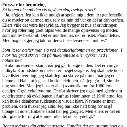
Forsvar for beundring
Så bogen blev på den vis også en slags selvportræt?
”Ja, afgjort. Jeg kan ikke undgå at spejle mig i dem. At genfortælle
disse møder og dermed mig selv og min tid var en del af drivkraften.
Ellers ville det være ligegyldigt. Jeg bygger et hus af erindringer,
hvor jeg føler mig godt tilpas ved de mange oplevelser og møder,
som mit liv består af. Det er minderuner, der er ristet. Påmindelser.
Med bogen siger jeg tak for deres tilstedeværelse i mit liv.”
Som læser hæfter man sig ved detaljerigdommen og præcisionen. I
hvor høj grad skriver du på hukommelse eller dykker ned i
notaterne?
”Hukommelsen er skarp, når jeg går tilbage i tiden. Det er varige
indtryk. Korttidshukommelsen er meget svagere. Jeg skal hele tiden
lave lister over ting, jeg skal. Jeg må skrive på døren, når jeg er
hjemme i Haiti, at jeg skal huske telefonen, når jeg går ud, simple
ting som det. Men jeg husker alle jazzmusikerne fra 1960’erne i
detaljer. Også cykelrytterne. Derfor skriver jeg også med glæde om
cykelrytterne på cykelbanen i Aarhus i slutningen af 1940’erne. Jeg
kan huske detaljerne fuldstændig visuelt klart. Navnene er intet
problem, dem husker jeg altid. Jeg har ikke haft brug for at gå
tilbage til noter. Enkelte årstal har jeg googlet. Men ellers er det en
stor glæde for mig at kunne rulle det ud så tydeligt.”
Bogen indgår i din erindringsserie. Handler det om at gøre boet op,