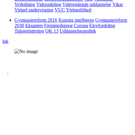
Vejledning
Vidensdeling
Videregående uddannelse
Vikar
Virtuel undervisning
VUC
Ytringsfrihed
Gymnasiereform 2016
Kunstig intelligens
Gymnasiereform
2030
Eksamen
Fremmedsprog
Corona
Elevfordeling
Tidsregistrering
OK 13
Uddannelsespolitik
luk