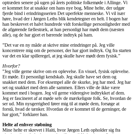
optræden senere på ugen på årets politiske folkemøde i Allinge. Vi
er kommet for at snakke om hans nye bog, Mine helte, der udgør
fjerde bind i erindringsserien Det uperfekte menneske. Vi vil især
høre, hvad der i Jørgen Leths blik kendetegner en helt. I bogen har
han beskrevet et halvt hundrede vidt forskellige personligheder med
de afgørende fællestræk, at han personligt har mødt dem (næsten
alle), og de har gjort et bærende indtryk på ham.
”Det var en ny måde at skrive mine erindringer på. Jeg ville
koncentrere mig om de personer, der har gjort indtryk. Og fra starten
var det en klar spilleregel, at jeg skulle have mødt dem fysisk.”
Hvorfor?
”Jeg ville gerne skrive om en oplevelse. En visuel, fysisk oplevelse.
Et møde. Et personligt kendskab. Jeg skulle have set dem og
snakket med dem. For eksempel alle de skurke, jeg har med. Jeg har
set og snakket med dem alle sammen. Ellers ville de ikke være
kommet med i bogen. Jeg vil gerne videregive indtrykket af dem.
Jeg er fascineret af at møde selv de mærkeligste folk. Se, hvordan de
ser ud. Min nysgerrighed fører mig til at møde dem, forsøge at
forstå, hvad de tænker. Hvordan de er kommet til de gerninger, de
har gjort,” forklarer han.
Helte af enhver støbning
Mine helte er skrevet i Haiti, hvor Jørgen Leth opholder sig fra