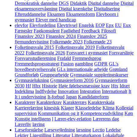
Demokratisk dannelse
DGS
Didaktik
Digital dannelse
Digital
eksamensovervågning
Digital krænkelse
Digitalisering
Efteruddannelse
Eksamen
Eksamensform
Elevboom i
gymnasiet
Elever med handicap
elevfor
Elevfordeling
Elevtrivsel
Engelsk
EOP
Epx
EU
Eux
Fængsler
Fagkonsulent
Faglighed
Feedback
Filosofi
Finanslov 2023
Finanslov 2024
Finanslov 2025
fjernundervisning
Folkemøde 2023
Folkemøde 23
Folketingsvalg 2015
Folketingsvalg 2019
Folketingsvalg
2022
Folketingsvalg 2026
Forsvaret i gymnasiet
Forsvarslinje
Forsvarsstudieretning
Frafald
Fremmedsprog
Fremmedsprogsstrategi
Fusion
gambling
GDPR
GL's
hovedbestyrelsesvalg
GLs internationale arbejde
Grønland
Grundforløb
Gruppearbejde
Gymnasiale suppleringskurser
Gymnasielukning
Gymnasiereform 2016
Gymnasiereform
2030
Hf
Hhx
Historie
Høje følelsesmæssige krav
Htx
Idræt
Indeklima
Indflydelse
Innovation
Integration
Internationalt
It
It i undervisning
It-forbud
Japan
Kandidatreform
Karakterer
Karakterkrav
Karakterræs
Karakterskala
Karrierelæring
kinesisk
Klager
Klasseledelse
Klima
Kollegial
supervision
Kommunikation og it
Kompetenceudvikling
Køn
Kunstig intelligens
l
Lærer-elev-relation
Lærerens dag
Lærerliv
læring
Læseforståelse
Læsevejledning
læsning
Lectio
Ledelse
Lektier
Ligestilling
Litteratur
Litteraturkanon
Lokalaftale