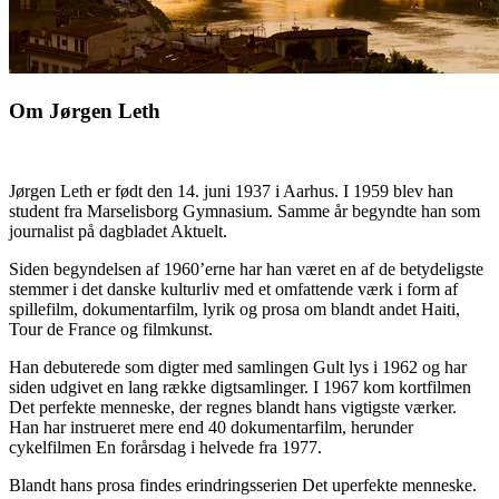
Om Jørgen Leth
Jørgen Leth er født den 14. juni 1937 i Aarhus. I 1959 blev han
student fra Marselisborg Gymnasium. Samme år begyndte han som
journalist på dagbladet Aktuelt.
Siden begyndelsen af 1960’erne har han været en af de betydeligste
stemmer i det danske kulturliv med et omfattende værk i form af
spillefilm, dokumentarfilm, lyrik og prosa om blandt andet Haiti,
Tour de France og filmkunst.
Han debuterede som digter med samlingen Gult lys i 1962 og har
siden udgivet en lang række digtsamlinger. I 1967 kom kortfilmen
Det perfekte menneske, der regnes blandt hans vigtigste værker.
Han har instrueret mere end 40 dokumentarfilm, herunder
cykelfilmen En forårsdag i helvede fra 1977.
Blandt hans prosa findes erindringsserien Det uperfekte menneske.