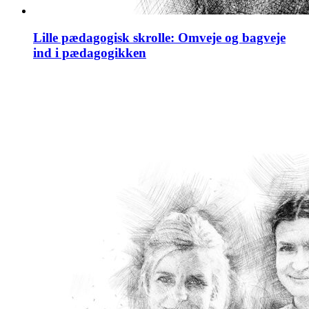
Lille pædagogisk skrolle: Omveje og bagveje
ind i pædagogikken