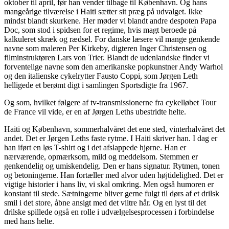
oktober til april, før han vender tilbage til København. Og hans
mangeårige tilværelse i Haiti sætter sit præg på udvalget. Ikke
mindst blandt skurkene. Her møder vi blandt andre despoten Papa
Doc, som stod i spidsen for et regime, hvis magt beroede på
kalkuleret skræk og rædsel. For danske læsere vil mange genkende
navne som maleren Per Kirkeby, digteren Inger Christensen og
filminstruktøren Lars von Trier. Blandt de udenlandske finder vi
forventelige navne som den amerikanske popkunstner Andy Warhol
og den italienske cykelrytter Fausto Coppi, som Jørgen Leth
helligede et berømt digt i samlingen Sportsdigte fra 1967.
Og som, hvilket følgere af tv-transmissionerne fra cykelløbet Tour
de France vil vide, er en af Jørgen Leths ubestridte helte.
Haiti og København, sommerhalvåret det ene sted, vinterhalvåret det
andet. Det er Jørgen Leths faste rytme. I Haiti skriver han. I dag er
han iført en løs T-shirt og i det afslappede hjørne. Han er
nærværende, opmærksom, mild og meddelsom. Stemmen er
genkendelig og umiskendelig. Den er hans signatur. Rytmen, tonen
og betoningerne. Han fortæller med alvor uden højtidelighed. Det er
vigtige historier i hans liv, vi skal omkring. Men også humoren er
konstant til stede. Sætningerne bliver gerne fulgt til dørs af et drilsk
smil i det store, åbne ansigt med det viltre hår. Og en lyst til det
drilske spillede også en rolle i udvælgelsesprocessen i forbindelse
med hans helte.