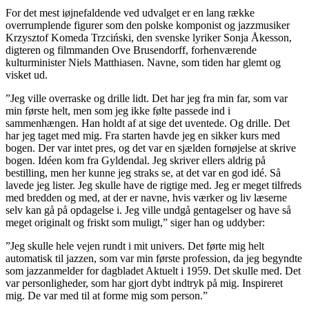
For det mest iøjnefaldende ved udvalget er en lang række
overrumplende figurer som den polske komponist og jazzmusiker
Krzysztof Komeda Trzciński, den svenske lyriker Sonja Åkesson,
digteren og filmmanden Ove Brusendorff, forhenværende
kulturminister Niels Matthiasen. Navne, som tiden har glemt og
visket ud.
”Jeg ville overraske og drille lidt. Det har jeg fra min far, som var
min første helt, men som jeg ikke følte passede ind i
sammenhængen. Han holdt af at sige det uventede. Og drille. Det
har jeg taget med mig. Fra starten havde jeg en sikker kurs med
bogen. Der var intet pres, og det var en sjælden fornøjelse at skrive
bogen. Idéen kom fra Gyldendal. Jeg skriver ellers aldrig på
bestilling, men her kunne jeg straks se, at det var en god idé. Så
lavede jeg lister. Jeg skulle have de rigtige med. Jeg er meget tilfreds
med bredden og med, at der er navne, hvis værker og liv læserne
selv kan gå på opdagelse i. Jeg ville undgå gentagelser og have så
meget originalt og friskt som muligt,” siger han og uddyber:
”Jeg skulle hele vejen rundt i mit univers. Det førte mig helt
automatisk til jazzen, som var min første profession, da jeg begyndte
som jazzanmelder for dagbladet Aktuelt i 1959. Det skulle med. Det
var personligheder, som har gjort dybt indtryk på mig. Inspireret
mig. De var med til at forme mig som person.”