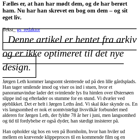
Fælles er, at han har mødt dem, og de har berørt
ham. Nu har han skrevet en bog om dem – og sit
eget liv.
Tekst_
gs_redaktor
Denne artikel er hentet fra arkiv
og er ikke optimeret til det nye
design.
Jørgen Leth kommer langsomt slentrende ud på den lille gårdsplads.
Han tager smilende imod og viser os ind i stuen, hvor et
panoramavindue lader det svimlende lys fra himlen over Østersøen
slippe ind og efterlader os stumme for en stund. Vi dvæler ved
øjeblikket. Det er helt i Jørgen Leths ånd. Vi skal ikke skynde os. En
vis langsomhed er nok et uomtvisteligt livsvilkår forbundet med
alderen for Jørgen Leth, der fyldte 78 år her i juni, men langsomhed
og tid til fordybelse er også dyder, han stædigt insisterer på.
Han opholder sig hos en ven på Bornholm, hvor han hviler ud
mellem en krævende klippeproces til en kommende film og en