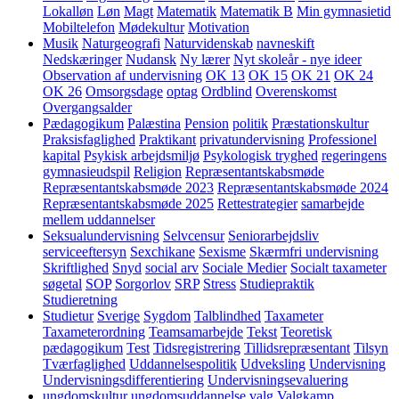
Lokalløn
Løn
Magt
Matematik
Matematik B
Min gymnasietid
Mobiltelefon
Mødekultur
Motivation
Musik
Naturgeografi
Naturvidenskab
navneskift
Nedskæringer
Nudansk
Ny lærer
Nyt skoleår - nye ideer
Observation af undervisning
OK 13
OK 15
OK 21
OK 24
OK 26
Omsorgsdage
optag
Ordblind
Overenskomst
Overgangsalder
Pædagogikum
Palæstina
Pension
politik
Præstationskultur
Praksisfaglighed
Praktikant
privatundervisning
Professionel
kapital
Psykisk arbejdsmiljø
Psykologisk tryghed
regeringens
gymnasieudspil
Religion
Repræsentantskabsmøde
Repræsentantskabsmøde 2023
Repræsentantskabsmøde 2024
Repræsentantskabsmøde 2025
Rettestrategier
samarbejde
mellem uddannelser
Seksualundervisning
Selvcensur
Seniorarbejdsliv
serviceeftersyn
Sexchikane
Sexisme
Skærmfri undervisning
Skriftlighed
Snyd
social arv
Sociale Medier
Socialt taxameter
søgetal
SOP
Sorgorlov
SRP
Stress
Studiepraktik
Studieretning
Studietur
Sverige
Sygdom
Talblindhed
Taxameter
Taxameterordning
Teamsamarbejde
Tekst
Teoretisk
pædagogikum
Test
Tidsregistrering
Tillidsrepræsentant
Tilsyn
Tværfaglighed
Uddannelsespolitik
Udveksling
Undervisning
Undervisningsdifferentiering
Undervisningsevaluering
ungdomskultur
ungdomsuddannelse
valg
Valgkamp