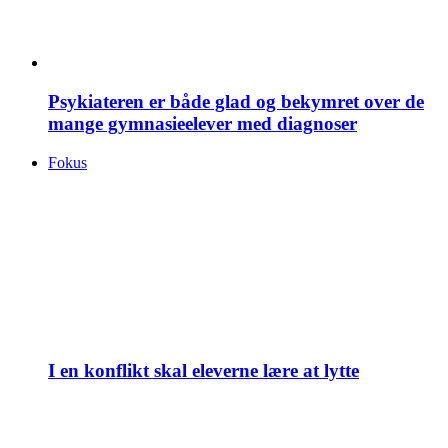
Psykiateren er både glad og bekymret over de
mange gymnasieelever med diagnoser
Fokus
I en konflikt skal eleverne lære at lytte