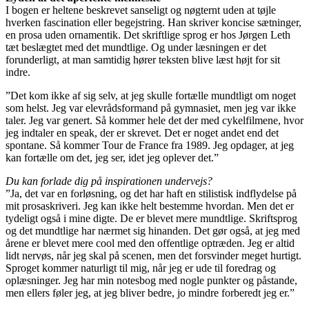
I bogen er heltene beskrevet sanseligt og nøgternt uden at tøjle
hverken fascination eller begejstring. Han skriver koncise sætninger,
en prosa uden ornamentik. Det skriftlige sprog er hos Jørgen Leth
tæt beslægtet med det mundtlige. Og under læsningen er det
forunderligt, at man samtidig hører teksten blive læst højt for sit
indre.
”Det kom ikke af sig selv, at jeg skulle fortælle mundtligt om noget
som helst. Jeg var elevrådsformand på gymnasiet, men jeg var ikke
taler. Jeg var genert. Så kommer hele det der med cykelfilmene, hvor
jeg indtaler en speak, der er skrevet. Det er noget andet end det
spontane. Så kommer Tour de France fra 1989. Jeg opdager, at jeg
kan fortælle om det, jeg ser, idet jeg oplever det.”
Du kan forlade dig på inspirationen undervejs?
”Ja, det var en forløsning, og det har haft en stilistisk indflydelse på
mit prosaskriveri. Jeg kan ikke helt bestemme hvordan. Men det er
tydeligt også i mine digte. De er blevet mere mundtlige. Skriftsprog
og det mundtlige har nærmet sig hinanden. Det gør også, at jeg med
årene er blevet mere cool med den offentlige optræden. Jeg er altid
lidt nervøs, når jeg skal på scenen, men det forsvinder meget hurtigt.
Sproget kommer naturligt til mig, når jeg er ude til foredrag og
oplæsninger. Jeg har min notesbog med nogle punkter og påstande,
men ellers føler jeg, at jeg bliver bedre, jo mindre forberedt jeg er.”