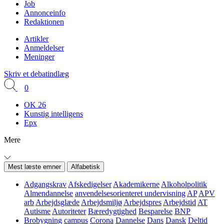
Job
Annonceinfo
Redaktionen
Artikler
Anmeldelser
Meninger
Skriv et debatindlæg
0
OK 26
Kunstig intelligens
Epx
Mere
Mest læste emner
Alfabetisk
Adgangskrav
Afskedigelser
Akademikerne
Alkoholpolitik
Almendannelse
anvendelsesorienteret undervisning
AP
APV
arb
Arbejdsglæde
Arbejdsmiljø
Arbejdspres
Arbejdstid
AT
Autisme
Autoriteter
Bæredygtighed
Besparelse
BNP
Brobygning
campus
Corona
Dannelse
Dans
Dansk
Deltid