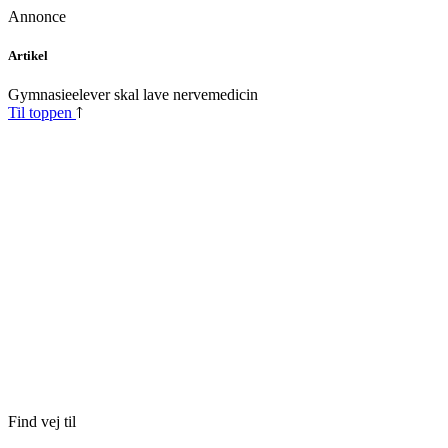
Annonce
Skip
Artikel
to
content
Gymnasie­elever skal lave nervemedicin
Til toppen
Find vej til