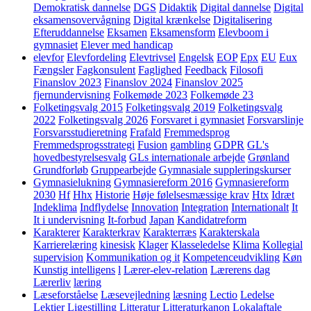
Demokratisk dannelse
DGS
Didaktik
Digital dannelse
Digital
eksamensovervågning
Digital krænkelse
Digitalisering
Efteruddannelse
Eksamen
Eksamensform
Elevboom i
gymnasiet
Elever med handicap
elevfor
Elevfordeling
Elevtrivsel
Engelsk
EOP
Epx
EU
Eux
Fængsler
Fagkonsulent
Faglighed
Feedback
Filosofi
Finanslov 2023
Finanslov 2024
Finanslov 2025
fjernundervisning
Folkemøde 2023
Folkemøde 23
Folketingsvalg 2015
Folketingsvalg 2019
Folketingsvalg
2022
Folketingsvalg 2026
Forsvaret i gymnasiet
Forsvarslinje
Forsvarsstudieretning
Frafald
Fremmedsprog
Fremmedsprogsstrategi
Fusion
gambling
GDPR
GL's
hovedbestyrelsesvalg
GLs internationale arbejde
Grønland
Grundforløb
Gruppearbejde
Gymnasiale suppleringskurser
Gymnasielukning
Gymnasiereform 2016
Gymnasiereform
2030
Hf
Hhx
Historie
Høje følelsesmæssige krav
Htx
Idræt
Indeklima
Indflydelse
Innovation
Integration
Internationalt
It
It i undervisning
It-forbud
Japan
Kandidatreform
Karakterer
Karakterkrav
Karakterræs
Karakterskala
Karrierelæring
kinesisk
Klager
Klasseledelse
Klima
Kollegial
supervision
Kommunikation og it
Kompetenceudvikling
Køn
Kunstig intelligens
l
Lærer-elev-relation
Lærerens dag
Lærerliv
læring
Læseforståelse
Læsevejledning
læsning
Lectio
Ledelse
Lektier
Ligestilling
Litteratur
Litteraturkanon
Lokalaftale