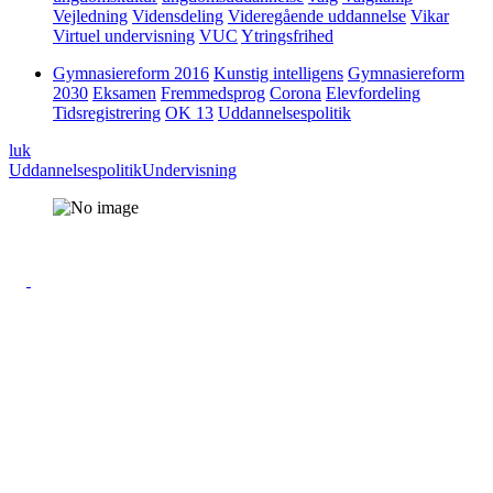
Vejledning
Vidensdeling
Videregående uddannelse
Vikar
Virtuel undervisning
VUC
Ytringsfrihed
Gymnasiereform 2016
Kunstig intelligens
Gymnasiereform
2030
Eksamen
Fremmedsprog
Corona
Elevfordeling
Tidsregistrering
OK 13
Uddannelsespolitik
luk
Uddannelsespolitik
Undervisning