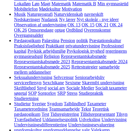
Lokalløn
Løn
Magt
Matematik
Matematik B
Min gymnasietid
Mobiltelefon
Mødekultur
Motivation
Musik
Naturgeografi
Naturvidenskab
navneskift
Nedskæringer
Nudansk
Ny lærer
Nyt skoleår - nye ideer
Observation af undervisning
OK 13
OK 15
OK 21
OK 24
OK 26
Omsorgsdage
optag
Ordblind
Overenskomst
Overgangsalder
Pædagogikum
Palæstina
Pension
politik
Præstationskultur
Praksisfaglighed
Praktikant
privatundervisning
Professionel
kapital
Psykisk arbejdsmiljø
Psykologisk tryghed
regeringens
gymnasieudspil
Religion
Repræsentantskabsmøde
Repræsentantskabsmøde 2023
Repræsentantskabsmøde 2024
Repræsentantskabsmøde 2025
Rettestrategier
samarbejde
mellem uddannelser
Seksualundervisning
Selvcensur
Seniorarbejdsliv
serviceeftersyn
Sexchikane
Sexisme
Skærmfri undervisning
Skriftlighed
Snyd
social arv
Sociale Medier
Socialt taxameter
søgetal
SOP
Sorgorlov
SRP
Stress
Studiepraktik
Studieretning
Studietur
Sverige
Sygdom
Talblindhed
Taxameter
Taxameterordning
Teamsamarbejde
Tekst
Teoretisk
pædagogikum
Test
Tidsregistrering
Tillidsrepræsentant
Tilsyn
Tværfaglighed
Uddannelsespolitik
Udveksling
Undervisning
Undervisningsdifferentiering
Undervisningsevaluering
ungdomskultur
ungdomsuddannelse
valg
Valgkamp