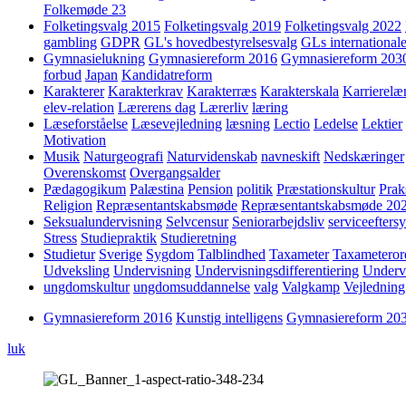
Folkemøde 23
Folketingsvalg 2015
Folketingsvalg 2019
Folketingsvalg 2022
gambling
GDPR
GL's hovedbestyrelsesvalg
GLs internationale
Gymnasielukning
Gymnasiereform 2016
Gymnasiereform 203
forbud
Japan
Kandidatreform
Karakterer
Karakterkrav
Karakterræs
Karakterskala
Karrierelæ
elev-relation
Lærerens dag
Lærerliv
læring
Læseforståelse
Læsevejledning
læsning
Lectio
Ledelse
Lektier
Motivation
Musik
Naturgeografi
Naturvidenskab
navneskift
Nedskæringer
Overenskomst
Overgangsalder
Pædagogikum
Palæstina
Pension
politik
Præstationskultur
Prak
Religion
Repræsentantskabsmøde
Repræsentantskabsmøde 20
Seksualundervisning
Selvcensur
Seniorarbejdsliv
serviceefters
Stress
Studiepraktik
Studieretning
Studietur
Sverige
Sygdom
Talblindhed
Taxameter
Taxameteror
Udveksling
Undervisning
Undervisningsdifferentiering
Underv
ungdomskultur
ungdomsuddannelse
valg
Valgkamp
Vejledning
Gymnasiereform 2016
Kunstig intelligens
Gymnasiereform 20
luk