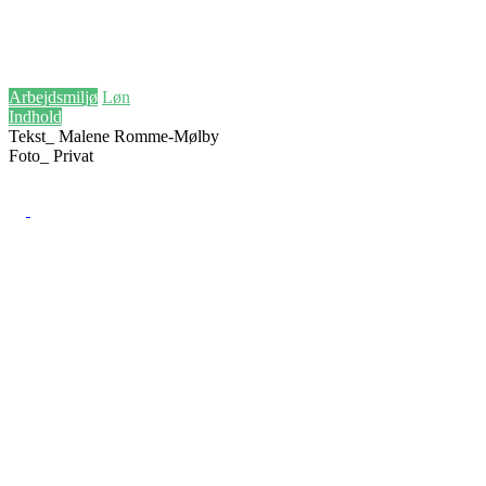
27. oktober 2025
GL advarer: Lukkethed kan give forskelsb
Arbejdsmiljø
Løn
Indhold
Tekst_
Malene Romme-Mølby
Foto_
Privat