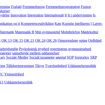
retning
Frafald
Fremmedsprog
Fremmedsprogsstrategi
Fusion
skurser
lydelse
Innovation
Integration
Internationalt
It
It i undervisning
It-
kation og it
Kompetenceudvikling
Køn
Kunstig intelligens
l
Lærer-
Matematik
Matematik B
Min gymnasietid
Mobiltelefon
Mødekultur
g
OK 13
OK 15
OK 21
OK 24
OK 26
Omsorgsdage
optag
Ordblind
arbejdsmiljø
Psykologisk tryghed
regeringens gymnasieudspil
rategier
samarbejde mellem uddannelser
 arv
Sociale Medier
Socialt taxameter
søgetal
SOP
Sorgorlov
SRP
ring
Tillidsrepræsentant
Tilsyn
Tværfaglighed
Uddannelsespolitik
UC
Ytringsfrihed
13
Uddannelsespolitik