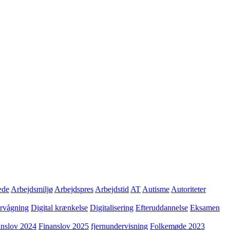
æde
Arbejdsmiljø
Arbejdspres
Arbejdstid
AT
Autisme
Autoriteter
ervågning
Digital krænkelse
Digitalisering
Efteruddannelse
Eksamen
anslov 2024
Finanslov 2025
fjernundervisning
Folkemøde 2023