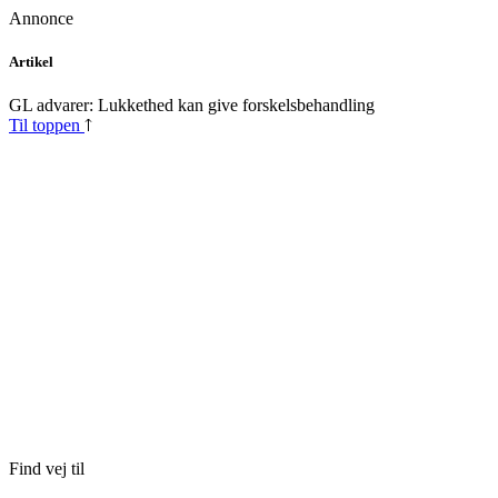
Annonce
Skip
Artikel
to
content
GL advarer: Lukkethed kan give forskelsbehandling
Til toppen
Find vej til