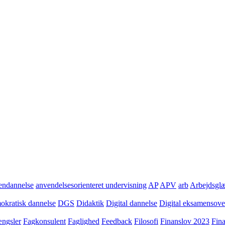
ndannelse
anvendelsesorienteret undervisning
AP
APV
arb
Arbejdsgl
kratisk dannelse
DGS
Didaktik
Digital dannelse
Digital eksamensov
ngsler
Fagkonsulent
Faglighed
Feedback
Filosofi
Finanslov 2023
Fin