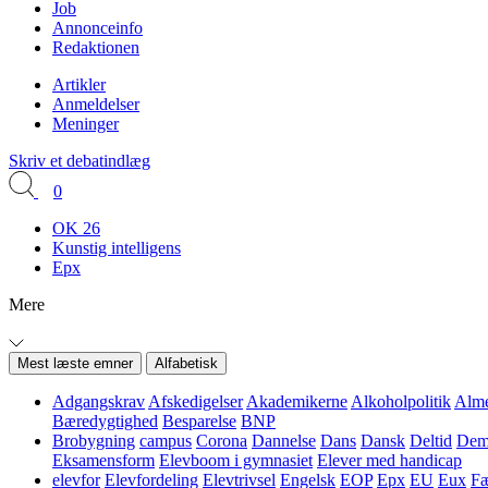
Job
Annonceinfo
Redaktionen
Artikler
Anmeldelser
Meninger
Skriv et debatindlæg
0
OK 26
Kunstig intelligens
Epx
Mere
Mest læste emner
Alfabetisk
Adgangskrav
Afskedigelser
Akademikerne
Alkoholpolitik
Alme
Bæredygtighed
Besparelse
BNP
Brobygning
campus
Corona
Dannelse
Dans
Dansk
Deltid
Demo
Eksamensform
Elevboom i gymnasiet
Elever med handicap
elevfor
Elevfordeling
Elevtrivsel
Engelsk
EOP
Epx
EU
Eux
Fæ