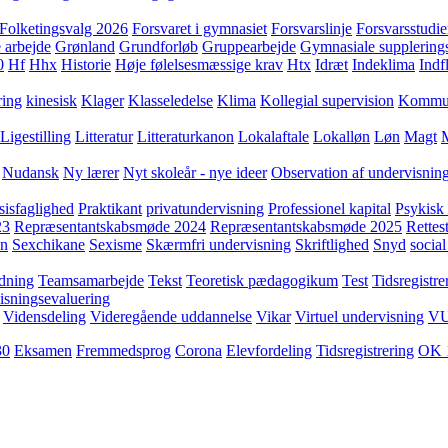
Folketingsvalg 2026
Forsvaret i gymnasiet
Forsvarslinje
Forsvarsstudie
 arbejde
Grønland
Grundforløb
Gruppearbejde
Gymnasiale supplering
0
Hf
Hhx
Historie
Høje følelsesmæssige krav
Htx
Idræt
Indeklima
Indf
ring
kinesisk
Klager
Klasseledelse
Klima
Kollegial supervision
Kommuni
Ligestilling
Litteratur
Litteraturkanon
Lokalaftale
Lokalløn
Løn
Magt
Nudansk
Ny lærer
Nyt skoleår - nye ideer
Observation af undervisnin
sisfaglighed
Praktikant
privatundervisning
Professionel kapital
Psykisk 
23
Repræsentantskabsmøde 2024
Repræsentantskabsmøde 2025
Rettest
yn
Sexchikane
Sexisme
Skærmfri undervisning
Skriftlighed
Snyd
social
dning
Teamsamarbejde
Tekst
Teoretisk pædagogikum
Test
Tidsregistre
isningsevaluering
Vidensdeling
Videregående uddannelse
Vikar
Virtuel undervisning
V
30
Eksamen
Fremmedsprog
Corona
Elevfordeling
Tidsregistrering
OK 