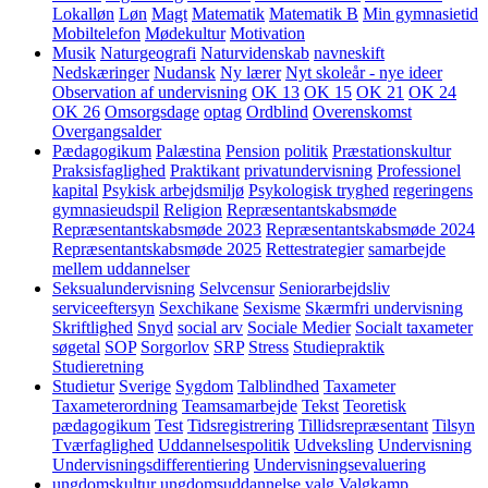
Lokalløn
Løn
Magt
Matematik
Matematik B
Min gymnasietid
Mobiltelefon
Mødekultur
Motivation
Musik
Naturgeografi
Naturvidenskab
navneskift
Nedskæringer
Nudansk
Ny lærer
Nyt skoleår - nye ideer
Observation af undervisning
OK 13
OK 15
OK 21
OK 24
OK 26
Omsorgsdage
optag
Ordblind
Overenskomst
Overgangsalder
Pædagogikum
Palæstina
Pension
politik
Præstationskultur
Praksisfaglighed
Praktikant
privatundervisning
Professionel
kapital
Psykisk arbejdsmiljø
Psykologisk tryghed
regeringens
gymnasieudspil
Religion
Repræsentantskabsmøde
Repræsentantskabsmøde 2023
Repræsentantskabsmøde 2024
Repræsentantskabsmøde 2025
Rettestrategier
samarbejde
mellem uddannelser
Seksualundervisning
Selvcensur
Seniorarbejdsliv
serviceeftersyn
Sexchikane
Sexisme
Skærmfri undervisning
Skriftlighed
Snyd
social arv
Sociale Medier
Socialt taxameter
søgetal
SOP
Sorgorlov
SRP
Stress
Studiepraktik
Studieretning
Studietur
Sverige
Sygdom
Talblindhed
Taxameter
Taxameterordning
Teamsamarbejde
Tekst
Teoretisk
pædagogikum
Test
Tidsregistrering
Tillidsrepræsentant
Tilsyn
Tværfaglighed
Uddannelsespolitik
Udveksling
Undervisning
Undervisningsdifferentiering
Undervisningsevaluering
ungdomskultur
ungdomsuddannelse
valg
Valgkamp