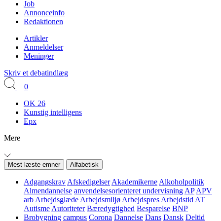
Job
Annonceinfo
Redaktionen
Artikler
Anmeldelser
Meninger
Skriv et debatindlæg
0
OK 26
Kunstig intelligens
Epx
Mere
Mest læste emner
Alfabetisk
Adgangskrav
Afskedigelser
Akademikerne
Alkoholpolitik
Almendannelse
anvendelsesorienteret undervisning
AP
APV
arb
Arbejdsglæde
Arbejdsmiljø
Arbejdspres
Arbejdstid
AT
Autisme
Autoriteter
Bæredygtighed
Besparelse
BNP
Brobygning
campus
Corona
Dannelse
Dans
Dansk
Deltid