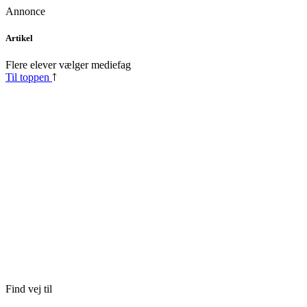
Annonce
Skip
Artikel
to
content
Flere elever vælger mediefag
Til toppen
Find vej til