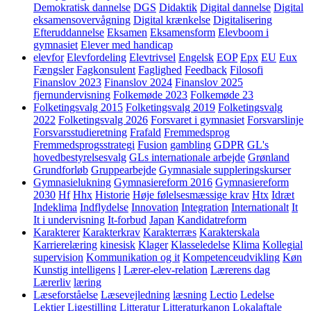
Demokratisk dannelse
DGS
Didaktik
Digital dannelse
Digital
eksamensovervågning
Digital krænkelse
Digitalisering
Efteruddannelse
Eksamen
Eksamensform
Elevboom i
gymnasiet
Elever med handicap
elevfor
Elevfordeling
Elevtrivsel
Engelsk
EOP
Epx
EU
Eux
Fængsler
Fagkonsulent
Faglighed
Feedback
Filosofi
Finanslov 2023
Finanslov 2024
Finanslov 2025
fjernundervisning
Folkemøde 2023
Folkemøde 23
Folketingsvalg 2015
Folketingsvalg 2019
Folketingsvalg
2022
Folketingsvalg 2026
Forsvaret i gymnasiet
Forsvarslinje
Forsvarsstudieretning
Frafald
Fremmedsprog
Fremmedsprogsstrategi
Fusion
gambling
GDPR
GL's
hovedbestyrelsesvalg
GLs internationale arbejde
Grønland
Grundforløb
Gruppearbejde
Gymnasiale suppleringskurser
Gymnasielukning
Gymnasiereform 2016
Gymnasiereform
2030
Hf
Hhx
Historie
Høje følelsesmæssige krav
Htx
Idræt
Indeklima
Indflydelse
Innovation
Integration
Internationalt
It
It i undervisning
It-forbud
Japan
Kandidatreform
Karakterer
Karakterkrav
Karakterræs
Karakterskala
Karrierelæring
kinesisk
Klager
Klasseledelse
Klima
Kollegial
supervision
Kommunikation og it
Kompetenceudvikling
Køn
Kunstig intelligens
l
Lærer-elev-relation
Lærerens dag
Lærerliv
læring
Læseforståelse
Læsevejledning
læsning
Lectio
Ledelse
Lektier
Ligestilling
Litteratur
Litteraturkanon
Lokalaftale