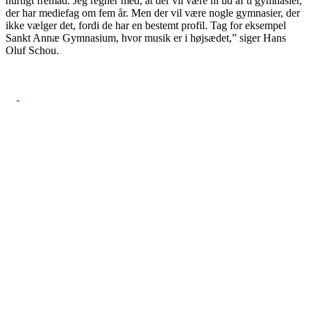
hurtigt fremad. Jeg regner med, at der vil være ni ud af ti gymnasier,
der har mediefag om fem år. Men der vil være nogle gymnasier, der
ikke vælger det, fordi de har en bestemt profil. Tag for eksempel
Sankt Annæ Gymnasium, hvor musik er i højsædet,” siger Hans
Oluf Schou.