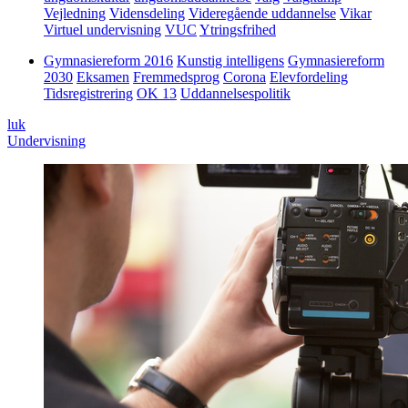
Vejledning
Vidensdeling
Videregående uddannelse
Vikar
Virtuel undervisning
VUC
Ytringsfrihed
Gymnasiereform 2016
Kunstig intelligens
Gymnasiereform
2030
Eksamen
Fremmedsprog
Corona
Elevfordeling
Tidsregistrering
OK 13
Uddannelsespolitik
luk
Undervisning