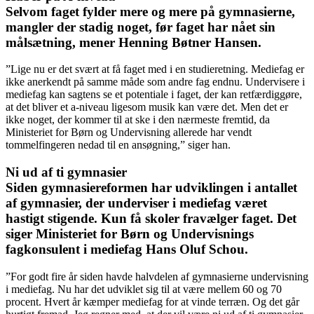
Selvom faget fylder mere og mere på gymnasierne,
mangler der stadig noget, før faget har nået sin
målsætning, mener Henning Bøtner Hansen.
”Lige nu er det svært at få faget med i en studieretning. Mediefag er
ikke anerkendt på samme måde som andre fag endnu. Undervisere i
mediefag kan sagtens se et potentiale i faget, der kan retfærdiggøre,
at det bliver et a-niveau ligesom musik kan være det. Men det er
ikke noget, der kommer til at ske i den nærmeste fremtid, da
Ministeriet for Børn og Undervisning allerede har vendt
tommelfingeren nedad til en ansøgning,” siger han.
Ni ud af ti gymnasier
Siden gymnasiereformen har udviklingen i antallet
af gymnasier, der underviser i mediefag været
hastigt stigende. Kun få skoler fravælger faget. Det
siger Ministeriet for Børn og Undervisnings
fagkonsulent i mediefag Hans Oluf Schou.
”For godt fire år siden havde halvdelen af gymnasierne undervisning
i mediefag. Nu har det udviklet sig til at være mellem 60 og 70
procent. Hvert år kæmper mediefag for at vinde terræn. Og det går