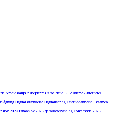
æde
Arbejdsmiljø
Arbejdspres
Arbejdstid
AT
Autisme
Autoriteter
ervågning
Digital krænkelse
Digitalisering
Efteruddannelse
Eksamen
anslov 2024
Finanslov 2025
fjernundervisning
Folkemøde 2023