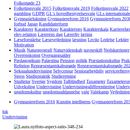
Folkemøde 23
Folketingsvalg 2015
Folketingsvalg 2019
Folketingsvalg 2022
gambling
GDPR
GL's hovedbestyrelsesvalg
GLs internationale
Gymnasielukning
Gymnasiereform 2016
Gymnasiereform 203
forbud
Japan
Kandidatreform
Karakterer
Karakterkrav
Karakterræs
Karakterskala
Karrierelæ
elev-relation
Lærerens dag
Lærerliv
læring
Læseforståelse
Læsevejledning
læsning
Lectio
Ledelse
Lektier
Motivation
Musik
Naturgeografi
Naturvidenskab
navneskift
Nedskæringer
Overenskomst
Overgangsalder
Pædagogikum
Palæstina
Pension
politik
Præstationskultur
Prak
Religion
Repræsentantskabsmøde
Repræsentantskabsmøde 20
Seksualundervisning
Selvcensur
Seniorarbejdsliv
serviceefters
Stress
Studiepraktik
Studieretning
Studietur
Sverige
Sygdom
Talblindhed
Taxameter
Taxameteror
Udveksling
Undervisning
Undervisningsdifferentiering
Underv
ungdomskultur
ungdomsuddannelse
valg
Valgkamp
Vejledning
Gymnasiereform 2016
Kunstig intelligens
Gymnasiereform 20
luk
Undervisning