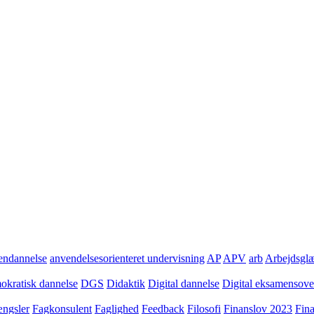
ndannelse
anvendelsesorienteret undervisning
AP
APV
arb
Arbejdsgl
kratisk dannelse
DGS
Didaktik
Digital dannelse
Digital eksamensov
ngsler
Fagkonsulent
Faglighed
Feedback
Filosofi
Finanslov 2023
Fin