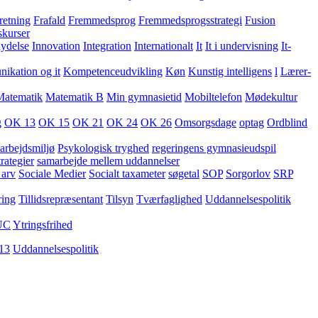
retning
Frafald
Fremmedsprog
Fremmedsprogsstrategi
Fusion
skurser
lydelse
Innovation
Integration
Internationalt
It
It i undervisning
It-
kation og it
Kompetenceudvikling
Køn
Kunstig intelligens
l
Lærer-
Matematik
Matematik B
Min gymnasietid
Mobiltelefon
Mødekultur
g
OK 13
OK 15
OK 21
OK 24
OK 26
Omsorgsdage
optag
Ordblind
arbejdsmiljø
Psykologisk tryghed
regeringens gymnasieudspil
rategier
samarbejde mellem uddannelser
 arv
Sociale Medier
Socialt taxameter
søgetal
SOP
Sorgorlov
SRP
ring
Tillidsrepræsentant
Tilsyn
Tværfaglighed
Uddannelsespolitik
UC
Ytringsfrihed
13
Uddannelsespolitik