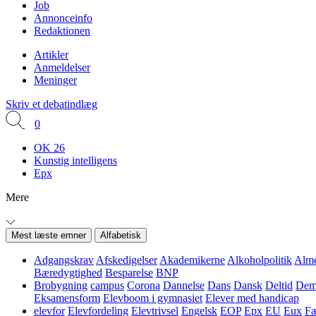
Job
Annonceinfo
Redaktionen
Artikler
Anmeldelser
Meninger
Skriv et debatindlæg
0
OK 26
Kunstig intelligens
Epx
Mere
Mest læste emner
Alfabetisk
Adgangskrav
Afskedigelser
Akademikerne
Alkoholpolitik
Alme
Bæredygtighed
Besparelse
BNP
Brobygning
campus
Corona
Dannelse
Dans
Dansk
Deltid
Demo
Eksamensform
Elevboom i gymnasiet
Elever med handicap
elevfor
Elevfordeling
Elevtrivsel
Engelsk
EOP
Epx
EU
Eux
Fæ