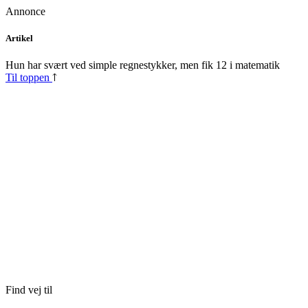
Annonce
Skip
Artikel
to
content
Hun har svært ved simple regnestykker, men fik 12 i matematik
Til toppen
Find vej til