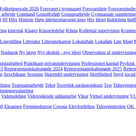
Folketingsvalg 2026
Forsvaret i gymnasiet
Forsvarslinje
Forsvarsstudie
 arbejde
Grønland
Grundforløb
Gruppearbejde
Gymnasiale supplering
0
Hf
Hhx
Historie
Høje følelsesmæssige krav
Htx
Idræt
Indeklima
Indf
ring
kinesisk
Klager
Klasseledelse
Klima
Kollegial supervision
Kommuni
Ligestilling
Litteratur
Litteraturkanon
Lokalaftale
Lokalløn
Løn
Magt
Nudansk
Ny lærer
Nyt skoleår - nye ideer
Observation af undervisnin
sisfaglighed
Praktikant
privatundervisning
Professionel kapital
Psykisk 
23
Repræsentantskabsmøde 2024
Repræsentantskabsmøde 2025
Rettest
yn
Sexchikane
Sexisme
Skærmfri undervisning
Skriftlighed
Snyd
social
dning
Teamsamarbejde
Tekst
Teoretisk pædagogikum
Test
Tidsregistre
isningsevaluering
Vidensdeling
Videregående uddannelse
Vikar
Virtuel undervisning
V
30
Eksamen
Fremmedsprog
Corona
Elevfordeling
Tidsregistrering
OK 