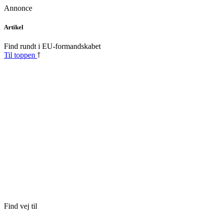
Annonce
Skip
Artikel
to
content
Find rundt i EU-formandskabet
Til toppen
Find vej til