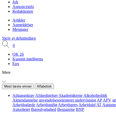
Job
Annonceinfo
Redaktionen
Artikler
Anmeldelser
Meninger
Skriv et debatindlæg
0
OK 26
Kunstig intelligens
Epx
Mere
Mest læste emner
Alfabetisk
Adgangskrav
Afskedigelser
Akademikerne
Alkoholpolitik
Almendannelse
anvendelsesorienteret undervisning
AP
APV
ar
Arbejdsglæde
Arbejdsmiljø
Arbejdspres
Arbejdstid
AT
Autisme
Autoriteter
Bæredygtighed
Besparelse
BNP