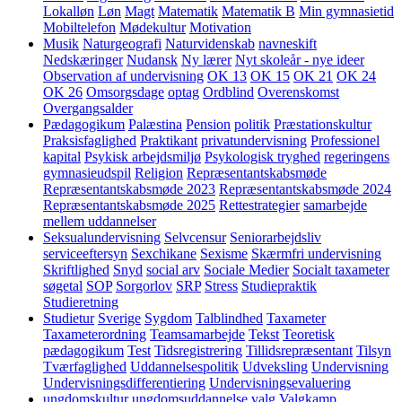
Lokalløn
Løn
Magt
Matematik
Matematik B
Min gymnasietid
Mobiltelefon
Mødekultur
Motivation
Musik
Naturgeografi
Naturvidenskab
navneskift
Nedskæringer
Nudansk
Ny lærer
Nyt skoleår - nye ideer
Observation af undervisning
OK 13
OK 15
OK 21
OK 24
OK 26
Omsorgsdage
optag
Ordblind
Overenskomst
Overgangsalder
Pædagogikum
Palæstina
Pension
politik
Præstationskultur
Praksisfaglighed
Praktikant
privatundervisning
Professionel
kapital
Psykisk arbejdsmiljø
Psykologisk tryghed
regeringens
gymnasieudspil
Religion
Repræsentantskabsmøde
Repræsentantskabsmøde 2023
Repræsentantskabsmøde 2024
Repræsentantskabsmøde 2025
Rettestrategier
samarbejde
mellem uddannelser
Seksualundervisning
Selvcensur
Seniorarbejdsliv
serviceeftersyn
Sexchikane
Sexisme
Skærmfri undervisning
Skriftlighed
Snyd
social arv
Sociale Medier
Socialt taxameter
søgetal
SOP
Sorgorlov
SRP
Stress
Studiepraktik
Studieretning
Studietur
Sverige
Sygdom
Talblindhed
Taxameter
Taxameterordning
Teamsamarbejde
Tekst
Teoretisk
pædagogikum
Test
Tidsregistrering
Tillidsrepræsentant
Tilsyn
Tværfaglighed
Uddannelsespolitik
Udveksling
Undervisning
Undervisningsdifferentiering
Undervisningsevaluering
ungdomskultur
ungdomsuddannelse
valg
Valgkamp