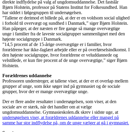
direkte indflydelse på valg af ungdomsuddannelse. Det fastslår
Bjørn Holstein, professor på Statens Institut for Folkesundhed. Han
har siddet i følgegruppen til undersøgelsen.
”Tallene er derimod et billede på, at der er en voldsom social ulighed
i forhold til overvægt og sundhed i Danmark,” siger Bjørn Holstein.
Han påpeger, at der næsten er fire gange så mange overvægtige
unge i familier fra de laveste socialgrupper sammenlignet med den
højeste socialgruppe i Danmark.
”14,5 procent af de 15-årige overvægtige er i familier, hvor
forældrene har ikke-faglært arbejde eller er på overførselsindkomst. I
den højeste socialgruppe, hvor forældrene er veluddannede og
velstillede, er kun fire procent af de unge overvægtige,” siger Bjørn
Holstein.
Forældrenes uddannelse
Professoren understreger, at tallene viser, at der er et overlap mellem
grupper af unge, som ikke søger ind på gymnasiet og de sociale
grupper, hvor der er mange overvægtige unge.
Der er flere andre resultater i undersøgelsen, som viser, at den
sociale arv er stærk, når det handler om at vælge
ungdomsuddannelse. Gymnasieskolen.dk skrev i sidste uge, at
undersøgelsen viser, at forældrenes uddannelse eller mangel på
samme har stor indflydelse på, om de unge vælger at gå i gymnasiet.