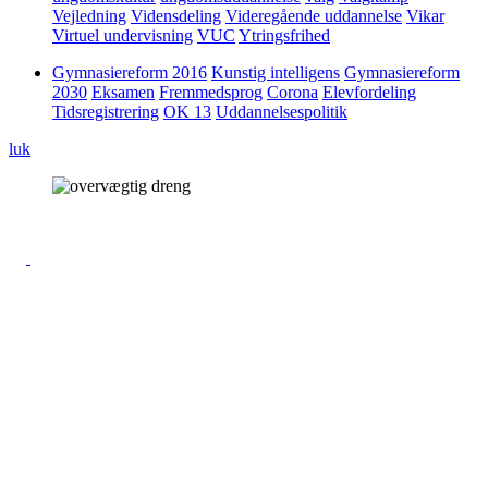
Vejledning
Vidensdeling
Videregående uddannelse
Vikar
Virtuel undervisning
VUC
Ytringsfrihed
Gymnasiereform 2016
Kunstig intelligens
Gymnasiereform
2030
Eksamen
Fremmedsprog
Corona
Elevfordeling
Tidsregistrering
OK 13
Uddannelsespolitik
luk