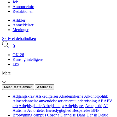
Job
Annonceinfo
Redaktionen
Artikler
Anmeldelser
Meninger
Skriv et debatindlæg
0
OK 26
Kunstig intelligens
Epx
Mere
Mest læste emner
Alfabetisk
Adgangskrav
Afskedigelser
Akademikerne
Alkoholpolitik
Almendannelse
anvendelsesorienteret undervisning
AP
APV
arb
Arbejdsglæde
Arbejdsmiljø
Arbejdspres
Arbejdstid
AT
Autisme
Autoriteter
Bæredygtighed
Besparelse
BNP
Brobygning
campus
Corona
Dannelse
Dans
Dansk
Deltid