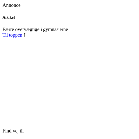
Annonce
Skip
Artikel
to
content
Færre overvægtige i gymnasierne
Til toppen
Find vej til