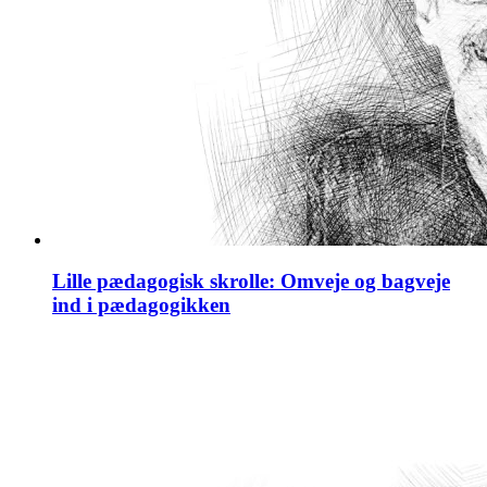
Lille pædagogisk skrolle: Omveje og bagveje
ind i pædagogikken