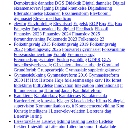
Demokratisk dannelse
DGS
Didaktik
Digital dannelse
Digital
eksamensovervågning
Digital krænkelse
Digitalisering
Efteruddannelse
Eksamen
Eksamensform
Elevboom i
gymnasiet
Elever med handicap
elevfor
Elevfordeling
Elevtrivsel
Engelsk
EOP
Epx
EU
Eux
Fængsler
Fagkonsulent
Faglighed
Feedback
Filosofi
Finanslov 2023
Finanslov 2024
Finanslov 2025
fjernundervisning
Folkemøde 2023
Folkemøde 23
Folketingsvalg 2015
Folketingsvalg 2019
Folketingsvalg
2022
Folketingsvalg 2026
Forsvaret i gymnasiet
Forsvarslinje
Forsvarsstudieretning
Frafald
Fremmedsprog
Fremmedsprogsstrategi
Fusion
gambling
GDPR
GL's
hovedbestyrelsesvalg
GLs internationale arbejde
Grønland
Grundforløb
Gruppearbejde
Gymnasiale suppleringskurser
Gymnasielukning
Gymnasiereform 2016
Gymnasiereform
2030
Hf
Hhx
Historie
Høje følelsesmæssige krav
Htx
Idræt
Indeklima
Indflydelse
Innovation
Integration
Internationalt
It
It i undervisning
It-forbud
Japan
Kandidatreform
Karakterer
Karakterkrav
Karakterræs
Karakterskala
Karrierelæring
kinesisk
Klager
Klasseledelse
Klima
Kollegial
supervision
Kommunikation og it
Kompetenceudvikling
Køn
Kunstig intelligens
l
Lærer-elev-relation
Lærerens dag
Lærerliv
læring
Læseforståelse
Læsevejledning
læsning
Lectio
Ledelse
Lektier
Ligestilling
Litteratur
Litteraturkanon
Lokalaftale