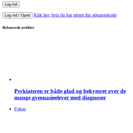
Klik her, hvis du har glemt din adgangskode
Log ind / Opret
Relaterede artikler
Psykiateren er både glad og bekymret over de
mange gymnasieelever med diagnoser
Fokus