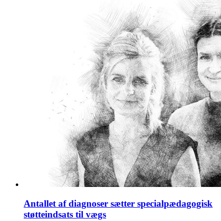
Antallet af diagnoser sætter specialpædagogisk
støtteindsats til vægs