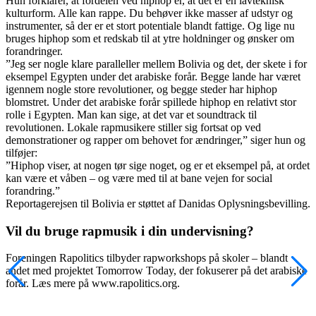
Hun forklarer, at fordelen ved hiphop er, at det er en lavteknisk
kulturform. Alle kan rappe. Du behøver ikke masser af udstyr og
instrumenter, så der er et stort potentiale blandt fattige. Og lige nu
bruges hiphop som et redskab til at ytre holdninger og ønsker om
forandringer.
”Jeg ser nogle klare paralleller mellem Bolivia og det, der skete i for
eksempel Egypten under det arabiske forår. Begge lande har været
igennem nogle store revolutioner, og begge steder har hiphop
blomstret. Under det arabiske forår spillede hiphop en relativt stor
rolle i Egypten. Man kan sige, at det var et soundtrack til
revolutionen. Lokale rapmusikere stiller sig fortsat op ved
demonstrationer og rapper om behovet for ændringer,” siger hun og
tilføjer:
”Hiphop viser, at nogen tør sige noget, og er et eksempel på, at ordet
kan være et våben – og være med til at bane vejen for social
forandring.”
Reportagerejsen til Bolivia er støttet af Danidas Oplysningsbevilling.
Vil du bruge rapmusik i din undervisning?
Foreningen Rapolitics tilbyder rapworkshops på skoler – blandt
andet med projektet Tomorrow Today, der fokuserer på det arabiske
forår. Læs mere på www.rapolitics.org.