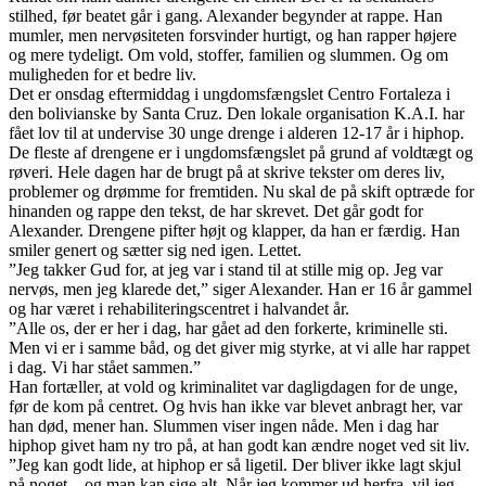
stilhed, før beatet går i gang. Alexander begynder at rappe. Han
mumler, men nervøsiteten forsvinder hurtigt, og han rapper højere
og mere tydeligt. Om vold, stoffer, familien og slummen. Og om
muligheden for et bedre liv.
Det er onsdag eftermiddag i ungdomsfængslet Centro Fortaleza i
den bolivianske by Santa Cruz. Den lokale organisation K.A.I. har
fået lov til at undervise 30 unge drenge i alderen 12-17 år i hiphop.
De fleste af drengene er i ungdomsfængslet på grund af voldtægt og
røveri. Hele dagen har de brugt på at skrive tekster om deres liv,
problemer og drømme for fremtiden. Nu skal de på skift optræde for
hinanden og rappe den tekst, de har skrevet. Det går godt for
Alexander. Drengene pifter højt og klapper, da han er færdig. Han
smiler genert og sætter sig ned igen. Lettet.
”Jeg takker Gud for, at jeg var i stand til at stille mig op. Jeg var
nervøs, men jeg klarede det,” siger Alexander. Han er 16 år gammel
og har været i rehabiliteringscentret i halvandet år.
”Alle os, der er her i dag, har gået ad den forkerte, kriminelle sti.
Men vi er i samme båd, og det giver mig styrke, at vi alle har rappet
i dag. Vi har stået sammen.”
Han fortæller, at vold og kriminalitet var dagligdagen for de unge,
før de kom på centret. Og hvis han ikke var blevet anbragt her, var
han død, mener han. Slummen viser ingen nåde. Men i dag har
hiphop givet ham ny tro på, at han godt kan ændre noget ved sit liv.
”Jeg kan godt lide, at hiphop er så ligetil. Der bliver ikke lagt skjul
på noget – og man kan sige alt. Når jeg kommer ud herfra, vil jeg