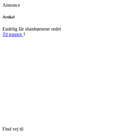
Annonce
Skip
Artikel
to
content
Endelig får slumbørnene ordet
Til toppen
Find vej til