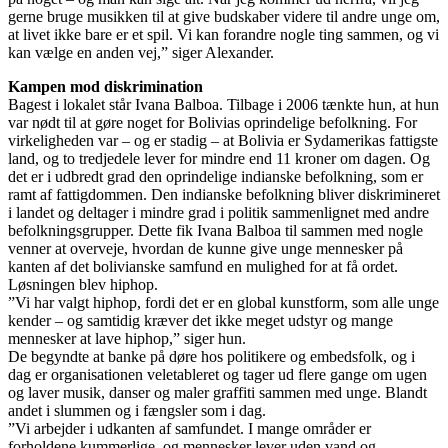
gerne bruge musikken til at give budskaber videre til andre unge om,
at livet ikke bare er et spil. Vi kan forandre nogle ting sammen, og vi
kan vælge en anden vej,” siger Alexander.
Kampen mod diskrimination
Bagest i lokalet står Ivana Balboa. Tilbage i 2006 tænkte hun, at hun
var nødt til at gøre noget for Bolivias oprindelige befolkning. For
virkeligheden var – og er stadig – at Bolivia er Sydamerikas fattigste
land, og to tredjedele lever for mindre end 11 kroner om dagen. Og
det er i udbredt grad den oprindelige indianske befolkning, som er
ramt af fattigdommen. Den indianske befolkning bliver diskrimineret
i landet og deltager i mindre grad i politik sammenlignet med andre
befolkningsgrupper. Dette fik Ivana Balboa til sammen med nogle
venner at overveje, hvordan de kunne give unge mennesker på
kanten af det bolivianske samfund en mulighed for at få ordet.
Løsningen blev hiphop.
”Vi har valgt hiphop, fordi det er en global kunstform, som alle unge
kender – og samtidig kræver det ikke meget udstyr og mange
mennesker at lave hiphop,” siger hun.
De begyndte at banke på døre hos politikere og embedsfolk, og i
dag er organisationen veletableret og tager ud flere gange om ugen
og laver musik, danser og maler graffiti sammen med unge. Blandt
andet i slummen og i fængsler som i dag.
”Vi arbejder i udkanten af samfundet. I mange områder er
forholdene kummerlige, og mennesker lever uden vand og