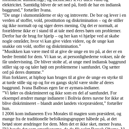
elektricitet. Samtidig bliver de set ned på, fordi de har en indiansk
baggrund,” fortæller Ivana.
”De unge i slumområderne er sky og introverte. De bor og lever i en
verden af stoffer, vold, prostitution og diskrimination – og de stiller
sig ikke normalt op og siger deres mening. Og det er normalt, at
forældrene ikke er i stand til at tale med deres børn om problemer.
Derfor har de brug for hjælp – og her kan vi hjælpe ved at skabe
nogle områder, hvor vi kan give viden videre, og de unge kan
snakke om vold, stoffer og diskrimination.”
”Musikken kan være med til at give de unge en tro på, at der er en
bedre fremtid for dem. Vi kan se, at personlighederne vokser, når de
får undervisning. De bliver stolte af, at unge med indiansk baggrund
stiller sig op og taler højt om problemerne i samfundet. Og sætter
ord på deres drømme.”
Hun forklarer, at hiphop kan bruges til at give de unge en styrke til
at turde stille sig op og for en gangs skyld være stolte af deres
baggrund. Ivana Balboas egen far er aymara-indianer.
”Vi føler os diskrimineret og ikke som en del af samfundet. For
eksempel ændrer mange indianere i Bolivia deres navne for ikke at
blive diskrimineret – blandt andet landets vicepræsident,” fortæller
hun.
I 2006 kom indianeren Evo Morales til magten som præsident, og
mange fra de traditionelle befolkningsgrupper håbede på, at det
betød store ændringer for dem. Men det er ikke sket, mener Ivana.