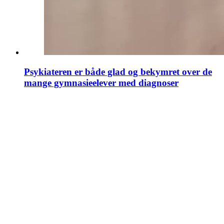
Psykiateren er både glad og bekymret over de
mange gymnasieelever med diagnoser