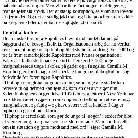
”Vi havde det som amerikanerne, da de fik valgt Barack Obama. Vi
håbede på ændringer. Men vi har ikke fået nogen ændringer, og
mange føler sig snydt. Der er stadig korruption, selv om han lovede
at fjerne det. Og det er stadig jakkesæt og ikke ponchoer, der sidder
på kroppen af dem, der har de vigtigste job i landet.”
En global kultur
Den danske forening Rapolitics blev blandt andet dannet på
baggrund af et besøg i Bolivia. Organisationen arbejder nu verden
over med at bruge netop hiphop til at skabe forandring. Fra 2009 og
tre år frem samarbejdede Rapolitics med Ivanas organisation i
Bolivia. I fællesskab nåede de ud til flere end 7.000 unge
marginaliserede unge i skoler, på gader og i fængsler. Camilla M.
Kronborg er cand.mag. med speciale i unge og hiphopkultur – og
forkvinde for foreningen Rapolitics.
”Hiphop er en global ungdomskultur, som unge alle steder kan
referere til og dermed kan føle sig som en del af,” siger hun.
Siden hiphoppens begyndelse i 1970’ernes ghettoer i New York har
musikken været bygget op omkring en fortælling om at være ung,
marginaliseret og fattig – og have svært ved at handle. I dag er
hiphop en global musikform.
”Hiphop er et redskab, som gør de unge til ’nogen’ i stedet for blot
at være en ung, marginaliseret i et slumområde. Man kan fortælle
om sin situation og gøre modstand med ord,” siger Camilla M.
Kronborg.