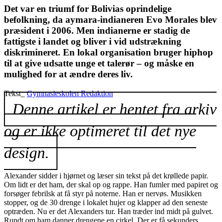
Det var en triumf for Bolivias oprindelige
befolkning, da aymara-indianeren Evo Morales blev
præsident i 2006. Men indianerne er stadig de
fattigste i landet og bliver i vid udstrækning
diskrimineret. En lokal organisation bruger hiphop
til at give udsatte unge et talerør – og måske en
mulighed for at ændre deres liv.
Tekst_
Gymnasieskolen Redaktion
Denne artikel er hentet fra arkiv
og er ikke optimeret til det nye
design.
Alexander sidder i hjørnet og læser sin tekst på det krøllede papir.
Om lidt er det ham, der skal op og rappe. Han fumler med papiret og
forsøger febrilsk at få styr på noterne. Han er nervøs. Musikken
stopper, og de 30 drenge i lokalet hujer og klapper ad den seneste
optræden. Nu er det Alexanders tur. Han træder ind midt på gulvet.
Rundt om ham danner drengene en cirkel. Der er få sekunders