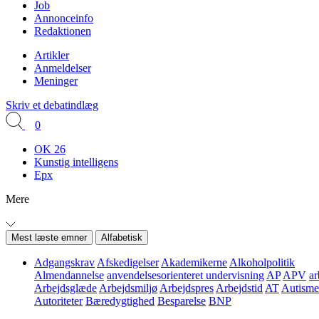
Job
Annonceinfo
Redaktionen
Artikler
Anmeldelser
Meninger
Skriv et debatindlæg
0
OK 26
Kunstig intelligens
Epx
Mere
Mest læste emner
Alfabetisk
Adgangskrav
Afskedigelser
Akademikerne
Alkoholpolitik
Almendannelse
anvendelsesorienteret undervisning
AP
APV
ar
Arbejdsglæde
Arbejdsmiljø
Arbejdspres
Arbejdstid
AT
Autisme
Autoriteter
Bæredygtighed
Besparelse
BNP